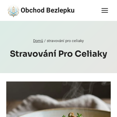
Přeskočit
Obchod Bezlepku
na
obsah
Domů
/
stravování pro celiaky
Stravování Pro Celiaky