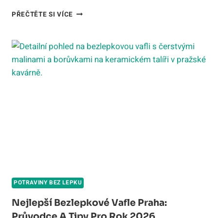
SVĚT
PŘEČTĚTE SI VÍCE
BEZ
LEPKU
HRADČANSKÁ:
ŠPIČKOVÁ
PEKÁRNA
A
PRODEJNA
V
PRAZE
POTRAVINY BEZ LEPKU
Nejlepší Bezlepkové Vafle Praha:
Průvodce A Tipy Pro Rok 2026