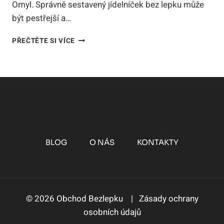
Omyl. Správně sestavený jídelníček bez lepku může
být pestřejší a…
JÍDELNÍČEK
PŘEČTĚTE SI VÍCE
BEZ
LEPKU
2026:
VZOROVÝ
PLÁN
A
KOMPLETNÍ
PRŮVODCE
BLOG
O NÁS
KONTAKTY
© 2026 Obchod Bezlepku |
Zásady ochrany
osobních údajů