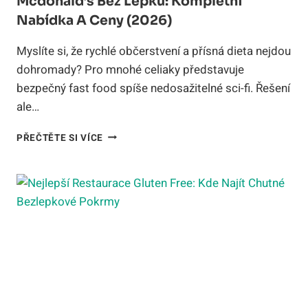
Mcdonald’s Bez Lepku: Kompletní
Nabídka A Ceny (2026)
Myslíte si, že rychlé občerstvení a přísná dieta nejdou
dohromady? Pro mnohé celiaky představuje
bezpečný fast food spíše nedosažitelné sci-fi. Řešení
ale…
MCDONALD’S
PŘEČTĚTE SI VÍCE
BEZ
LEPKU:
KOMPLETNÍ
NABÍDKA
A
CENY
(2026)