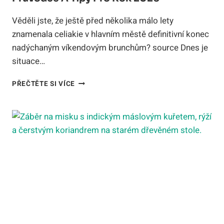
Věděli jste, že ještě před několika málo lety
znamenala celiakie v hlavním městě definitivní konec
nadýchaným víkendovým brunchům? source Dnes je
situace…
NEJLEPŠÍ
PŘEČTĚTE SI VÍCE
BEZLEPKOVÉ
VAFLE
PRAHA:
PRŮVODCE
A
TIPY
PRO
ROK
2026