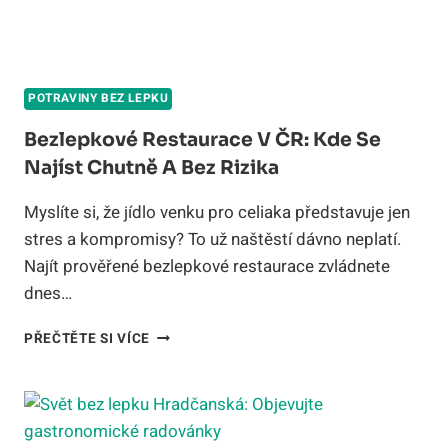
POTRAVINY BEZ LEPKU
Bezlepkové Restaurace V ČR: Kde Se
Najíst Chutně A Bez Rizika
Myslíte si, že jídlo venku pro celiaka představuje jen
stres a kompromisy? To už naštěstí dávno neplatí.
Najít prověřené bezlepkové restaurace zvládnete
dnes…
BEZLEPKOVÉ
PŘEČTĚTE SI VÍCE
RESTAURACE
V
ČR:
KDE
SE