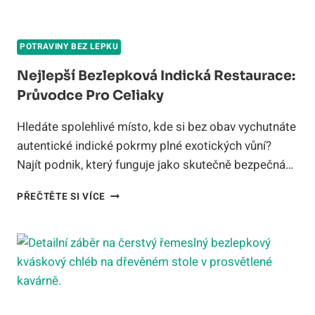
POTRAVINY BEZ LEPKU
Nejlepší Bezlepková Indická Restaurace:
Průvodce Pro Celiaky
Hledáte spolehlivé místo, kde si bez obav vychutnáte
autentické indické pokrmy plné exotických vůní?
Najít podnik, který funguje jako skutečně bezpečná…
NEJLEPŠÍ
PŘEČTĚTE SI VÍCE
BEZLEPKOVÁ
INDICKÁ
RESTAURACE:
PRŮVODCE
PRO
CELIAKY