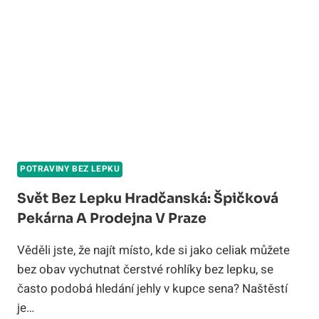
NAJÍST
CHUTNĚ
A
BEZ
RIZIKA
POTRAVINY BEZ LEPKU
Svět Bez Lepku Hradčanská: Špičková
Pekárna A Prodejna V Praze
Věděli jste, že najít místo, kde si jako celiak můžete
bez obav vychutnat čerstvé rohlíky bez lepku, se
často podobá hledání jehly v kupce sena? Naštěstí
je…