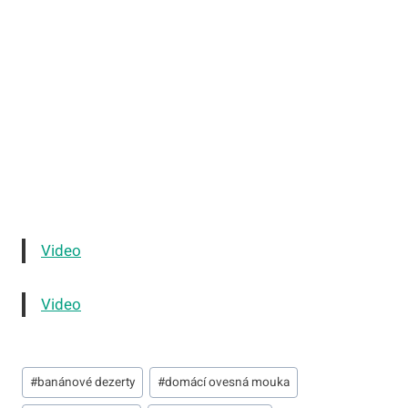
Video
Video
Štítky
#
banánové dezerty
#
domácí ovesná mouka
příspěvků: