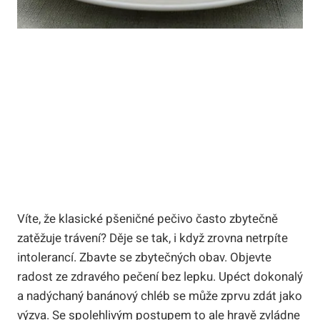
Víte, že klasické pšeničné pečivo často zbytečně
zatěžuje trávení? Děje se tak, i když zrovna netrpíte
intolerancí. Zbavte se zbytečných obav. Objevte
radost ze zdravého pečení bez lepku. Upéct dokonalý
a nadýchaný banánový chléb se může zprvu zdát jako
výzva. Se spolehlivým postupem to ale hravě zvládne