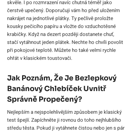
skvěle. I po rozmrazení navíc chutná téměř jako
čerstvě upečený. Doporučuji vám ho před uložením
nakrájet na jednotlivé plátky. Ty pečlivě proložte
kousky pečicího papíru a vložte do vzduchotěsné
krabičky. Když na dezert později dostanete chuť,
stačí vytáhnout jeden plátek. Nechte ho chvíli povolit
při pokojové teplotě. Můžete ho také velmi rychle
ohřát v klasickém toustovači.
Jak Poznám, Že Je Bezlepkový
Banánový Chlebíček Uvnitř
Správně Propečený?
Nejlepším a nejspolehlivějším způsobem je klasický
test špejlí. Zapíchněte ji rovnou do toho nejhlubšího
středu těsta. Pokud ji vytáhnete čistou nebo jen s pár