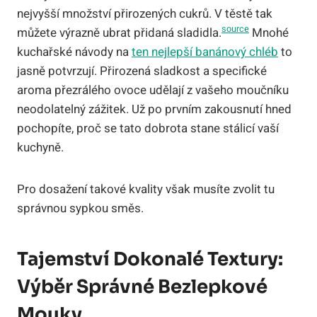
nejvyšší množství přirozených cukrů. V těstě tak
source
můžete výrazně ubrat přidaná sladidla.
Mnohé
kuchařské návody na
ten nejlepší banánový chléb
to
jasně potvrzují. Přirozená sladkost a specifické
aroma přezrálého ovoce udělají z vašeho moučníku
neodolatelný zážitek. Už po prvním zakousnutí hned
pochopíte, proč se tato dobrota stane stálicí vaší
kuchyně.
Pro dosažení takové kvality však musíte zvolit tu
správnou sypkou směs.
Tajemství Dokonalé Textury:
Výběr Správné Bezlepkové
Mouky