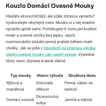
Kouzlo Domácí Ovesné Mouky
Hledáte ekonomičtější, ale stále zdravou variantu?
Vyzkoušejte obyčejný oves. Mouku si z něj snadno
vyrobíte úplně sami. Potřebujete k tomu jen kvalitní
mixér a ovesné vločky bez lepku. Jejich
rozmixováním získáte jemný prášek během malé
chvilky. Jak se píše v
návodech na přípravu, výroba
vlastní ovesné mouky vám ušetří peníze
. Výsledné
těsto navíc zůstane krásně vláčné.
Typ mouky
Hlavní výhoda
Struktura těsta
Rýžová a
Dokonalá
Pevná, vůbec se
mandlová
vlhkost
nedrolí
Ekonomická
Domácí ovesná
Jemná a vláčná
volba