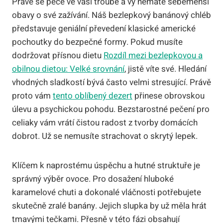
Právě se peče ve vaší troubě a vy nemáte sebemenší
obavy o své zažívání. Náš bezlepkový banánový chléb
představuje geniální převedení klasické americké
pochoutky do bezpečné formy. Pokud musíte
dodržovat přísnou dietu
Rozdíl mezi bezlepkovou a
obilnou dietou: Velké srovnání
, jistě víte své. Hledání
vhodných sladkostí bývá často velmi stresující. Právě
proto vám
tento oblíbený dezert
přinese obrovskou
úlevu a psychickou pohodu. Bezstarostné pečení pro
celiaky vám vrátí čistou radost z tvorby domácích
dobrot. Už se nemusíte strachovat o skrytý lepek.
Klíčem k naprostému úspěchu a hutné struktuře je
správný výběr ovoce. Pro dosažení hluboké
karamelové chuti a dokonalé vláčnosti potřebujete
skutečně zralé banány. Jejich slupka by už měla hrát
tmavými tečkami. Přesně v této fázi obsahují