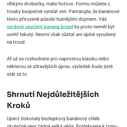
vlhkými drobečky, máte hotovo. Formu můžete z
trouby bezpečně vyndat ven. Pamatujte, že banánové
těsto přirozeně působí hutnějším dojmem. Váš
správně upečený banana bread
by proto neměl být
uvnitř tekutý. Nesmí však zůstat ani úplně vysušený
na troud.
Ať už se rozhodnete pro naprostou klasiku nebo
některou ze zdravějších úprav, výsledek bude jistě
stát za to.
Shrnutí Nejdůležitějších
Kroků
Upéct dokonalý bezlepkový banánový chléb
skutečně není žádná velká věda. Potřebujete k tomu