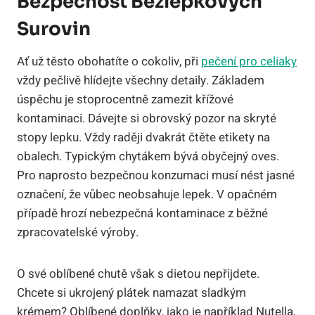
Bezpečnost Bezlepkových
Surovin
Ať už těsto obohatíte o cokoliv, při
pečení pro celiaky
vždy pečlivě hlídejte všechny detaily. Základem
úspěchu je stoprocentně zamezit křížové
kontaminaci. Dávejte si obrovský pozor na skryté
stopy lepku. Vždy raději dvakrát čtěte etikety na
obalech. Typickým chytákem bývá obyčejný oves.
Pro naprosto bezpečnou konzumaci musí nést jasné
označení, že vůbec neobsahuje lepek. V opačném
případě hrozí nebezpečná kontaminace z běžné
zpracovatelské výroby.
O své oblíbené chutě však s dietou nepřijdete.
Chcete si ukrojený plátek namazat sladkým
krémem? Oblíbené doplňky, jako je například Nutella,