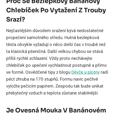
Proč Se Bezlepkový Banánový
Chlebíček Po Vytažení Z Trouby
Srazí?
Nejčastějším důvodem sražení bývá nedostatečné
propečení samotného středu. Hutná bezlepková
těsta obvykle vyžadují o něco delší čas v troubě než
ta klasická pšeničná. Další velkou chybou se stává
příliš rychlé zchlazení. Vždy proto nechávejte
chlebíček po upečení vychladnout postupně a přímo
ve formě. Osvědčené tipy z blogu
Děvče u plotny
radí
péct zhruba na 170 stupňů. Formu navíc pečlivě
vyložte pečicím papírem. Zespodu tak bude unikat
přebytečný vzduch a teplota zůstane stabilnější.
Je Ovesná Mouka V Banánovém