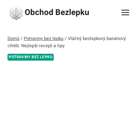
Přeskočit
Obchod Bezlepku
na
obsah
Domů
/
Potraviny bez lepku
/
Vláčný bezlepkový banánový
chléb: Nejlepší recept a tipy
POTRAVINY BEZ LEPKU