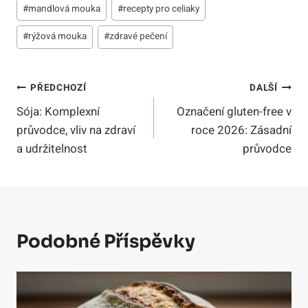
#
mandlová mouka
#
recepty pro celiaky
#
rýžová mouka
#
zdravé pečení
Navigace
PŘEDCHOZÍ
DALŠÍ
Sója: Komplexní
Označení gluten-free v
Pro
průvodce, vliv na zdraví
roce 2026: Zásadní
Příspěvek
a udržitelnost
průvodce
Podobné Příspěvky