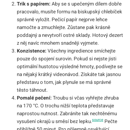
Trik s papírem:
Aby se s upečeným dílem dobře
pracovalo, musíte formu na biskupský chlebíček
správně vyložit. Pečicí papír nejprve lehce
namočte a zmuchlejte. Zůstane pak krásně
poddajný a nevytvoří ostré sklady. Hotový dezert
z něj navíc mnohem snadněji vyjmete.
Konzistence:
Všechny ingredience smíchejte
pouze do spojení surovin. Pokud si nejste jisti
optimální hustotou výsledné hmoty, podívejte se
na nějaký krátký videonávod. Získáte tak jasnou
představu o tom, jak plynule se má správné
těsto táhnout.
Pomalé pečení:
Troubu si včas vyhřejte zhruba
na 170 °C. O trochu nižší teplota představuje
naprostou nutnost. Zabráníte tak nechtěnému
source
vysušení okrajů u směsí bez lepku.
Pečte
přibližně 50 minut. Pro příjemně osvěžující