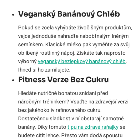
Veganský Banánový Chléb
Pokud se zcela vyhýbáte živočišným produktům,
vejce jednoduše nahraďte nabobtnalým lněným
semínkem. Klasické mléko pak vyměňte za svůj
oblíbený rostlinný nápoj. Získáte tak naprosto
výborný
veganský bezlepkový banánový chléb
.
Ihned si ho zamilujete.
Fitness Verze Bez Cukru
Hledáte nutričně bohatou snídani před
náročným tréninkem? Vsaďte na zdravější verzi
bez jakéhokoliv rafinovaného cukru.
Dostatečnou sladkost v ní obstarají samotné
banány. Díky tomuto
tipu na zdravé raňajky
se
budete cítit lehce. Přesto vám dodá spoustu