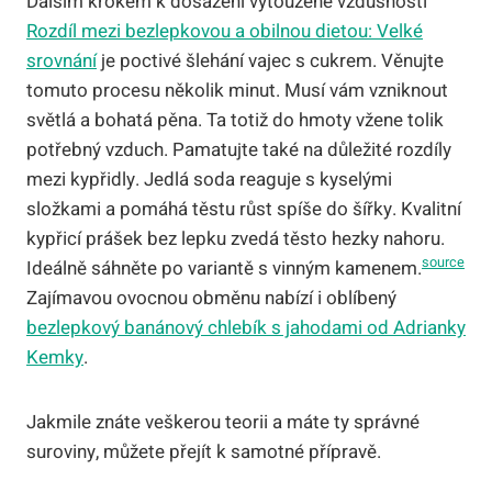
Dalším krokem k dosažení vytoužené vzdušnosti
Rozdíl mezi bezlepkovou a obilnou dietou: Velké
srovnání
je poctivé šlehání vajec s cukrem. Věnujte
tomuto procesu několik minut. Musí vám vzniknout
světlá a bohatá pěna. Ta totiž do hmoty vžene tolik
potřebný vzduch. Pamatujte také na důležité rozdíly
mezi kypřidly. Jedlá soda reaguje s kyselými
složkami a pomáhá těstu růst spíše do šířky. Kvalitní
kypřicí prášek bez lepku zvedá těsto hezky nahoru.
source
Ideálně sáhněte po variantě s vinným kamenem.
Zajímavou ovocnou obměnu nabízí i oblíbený
bezlepkový banánový chlebík s jahodami od Adrianky
Kemky
.
Jakmile znáte veškerou teorii a máte ty správné
suroviny, můžete přejít k samotné přípravě.