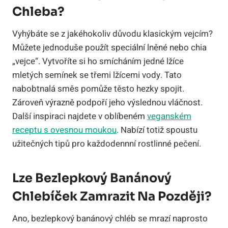
Chleba?
Vyhýbáte se z jakéhokoliv důvodu klasickým vejcím?
Můžete jednoduše použít speciální lněné nebo chia
„vejce“. Vytvoříte si ho smícháním jedné lžíce
mletých semínek se třemi lžícemi vody. Tato
nabobtnalá směs pomůže těsto hezky spojit.
Zároveň výrazně podpoří jeho výslednou vláčnost.
Další inspiraci najdete v oblíbeném
veganském
receptu s ovesnou moukou
. Nabízí totiž spoustu
užitečných tipů pro každodennní rostlinné pečení.
Lze Bezlepkový Banánový
Chlebíček Zamrazit Na Později?
Ano, bezlepkový banánový chléb se mrazí naprosto