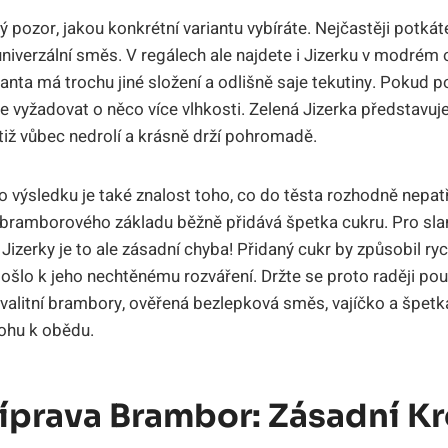
ký pozor, jakou konkrétní variantu vybíráte. Nejčastěji potká
 univerzální směs. V regálech ale najdete i Jizerku v modré
ianta má trochu jiné složení a odlišně saje tekutiny. Pokud po
vyžadovat o něco více vlhkosti. Zelená Jizerka představuj
totiž vůbec nedrolí a krásně drží pohromadě.
výsledku je také znalost toho, co do těsta rozhodně nepatř
o bramborového základu běžně přidává špetka cukru. Pro sl
izerky je to ale zásadní chyba! Přidaný cukr by způsobil rych
ošlo k jeho nechtěnému rozváření. Držte se proto raději po
valitní brambory, ověřená bezlepková směs, vajíčko a špetka 
lohu k obědu.
íprava Brambor: Zásadní Kr