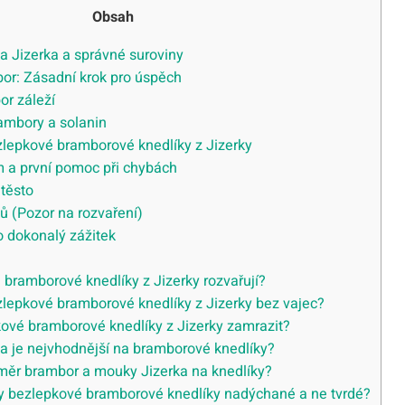
Obsah
a Jizerka a správné suroviny
bor: Zásadní krok pro úspěch
or záleží
ambory a solanin
zlepkové bramborové knedlíky z Jizerky
m a první pomoc při chybách
 těsto
ů (Pozor na rozvaření)
ro dokonalý zážitek
 bramborové knedlíky z Jizerky rozvařují?
ezlepkové bramborové knedlíky z Jizerky bez vajec?
ové bramborové knedlíky z Jizerky zamrazit?
a je nejvhodnější na bramborové knedlíky?
měr brambor a mouky Jizerka na knedlíky?
byly bezlepkové bramborové knedlíky nadýchané a ne tvrdé?