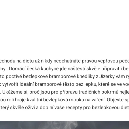
přechodu na dietu už nikdy neochutnáte pravou vepřovou pečeni
myl. Domácí česká kuchyně jde naštěstí skvěle připravit i b
 tyto poctivé bezlepkové bramborové knedlíky z Jizerky vám ry
 vytvořit ideální bramborové těsto bez lepku, které se ve vo
 Ukážeme si, proč jsou pro přípravu tradičních pokrmů nej
akou roli hraje kvalitní bezlepková mouka na vaření. Objevte s
terý skvěle oživí a doplní vaše recepty pro bezlepkovou diet