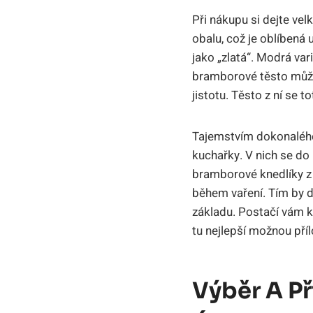
Při nákupu si dejte vel
obalu, což je oblíbená
jako „zlatá“. Modrá var
bramborové těsto může 
jistotu. Těsto z ní se 
Tajemstvím dokonalého 
kuchařky. V nich se d
bramborové knedlíky z J
během vaření. Tím by d
základu. Postačí vám k
tu nejlepší možnou pří
Výběr A Př