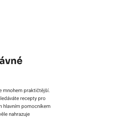
rávné
le mnohem praktičtější.
hledáváte recepty pro
ším hlavním pomocníkem
věle nahrazuje