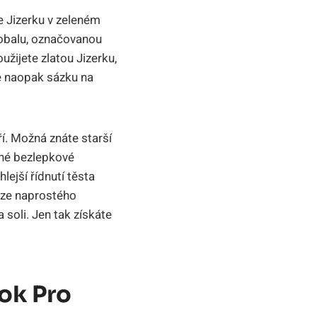
te Jizerku v zeleném
m obalu, označovanou
užijete zlatou Jizerku,
e naopak sázku na
í. Možná znáte starší
ané bezlepkové
lejší řídnutí těsta
uze naprostého
soli. Jen tak získáte
ok Pro