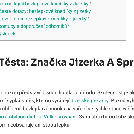
ou nejlepší bezlepkové knedlíky z Jizerky?
asté dotazy: bezlepkové knedlíky z jizerky
edovat téma bezlepkové knedlíky z jizerky?
 postupy a doporučení odborníků?
výsledek
Těsta: Značka Jizerka A Sp
 mnozí si představí drsnou horskou přírodu. Skutečnost je a
ární sypká směs, kterou vyrábějí
Jizerské pekárny
. Pokud vy
to oblíbená bezlepková mouka na vaření se rychle stane va
u a obilnou dietou: Velké srovnání
. Svou strukturou totiž sk
tom neobsahuje ani stopu lepku.