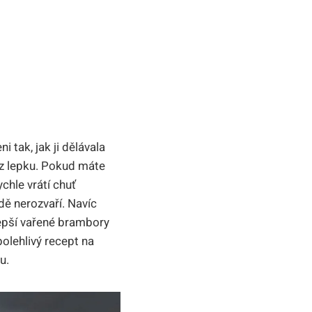
 tak, jak ji dělávala
ez lepku. Pokud máte
chle vrátí chuť
dě nerozvaří. Navíc
lepší vařené brambory
polehlivý recept na
u.