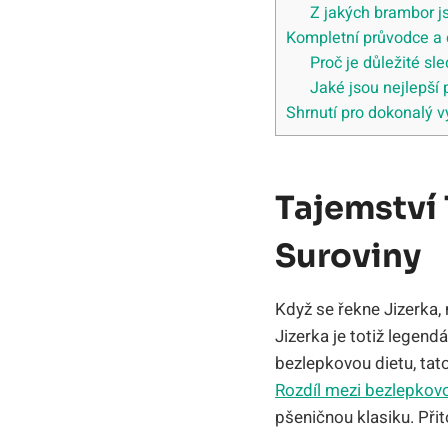
Z jakých brambor js
Kompletní průvodce a č
Proč je důležité sl
Jaké jsou nejlepší
Shrnutí pro dokonalý 
Tajemství 
Suroviny
Když se řekne Jizerka,
Jizerka je totiž legend
bezlepkovou dietu, ta
Rozdíl mezi bezlepkovo
pšeničnou klasiku. Při