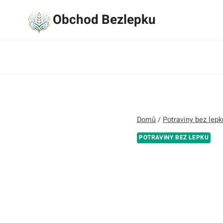
Přeskočit
Obchod Bezlepku
na
obsah
Domů
/
Potraviny bez lepk
POTRAVINY BEZ LEPKU