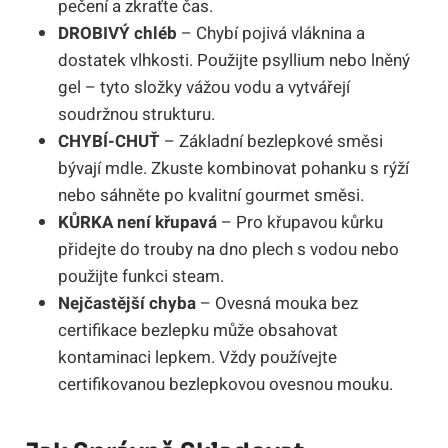
pečení a zkraťte čas.
DROBIVÝ chléb
– Chybí pojivá vláknina a
dostatek vlhkosti. Použijte psyllium nebo lněný
gel – tyto složky vážou vodu a vytvářejí
soudržnou strukturu.
CHYBÍ-CHUŤ
– Základní bezlepkové směsi
bývají mdle. Zkuste kombinovat pohanku s rýží
nebo sáhněte po kvalitní gourmet směsi.
KŮRKA není křupavá
– Pro křupavou kůrku
přidejte do trouby na dno plech s vodou nebo
použijte funkci steam.
Nejčastější chyba
– Ovesná mouka bez
certifikace bezlepku může obsahovat
kontaminaci lepkem. Vždy používejte
certifikovanou bezlepkovou ovesnou mouku.