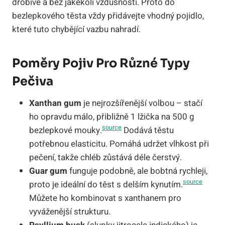
drobivé a bez jakékoli vzdušnosti. Proto do
bezlepkového těsta vždy přidávejte vhodný pojidlo,
které tuto chybějící vazbu nahradí.
Poměry Pojiv Pro Různé Typy
Pečiva
Xanthan gum
je nejrozšířenější volbou – stačí
ho opravdu málo, přibližně 1 lžička na 500 g
source
bezlepkové mouky.
Dodává těstu
potřebnou elasticitu. Pomáhá udržet vlhkost při
pečení, takže chléb zůstává déle čerstvý.
Guar gum
funguje podobně, ale bobtná rychleji,
source
proto je ideální do těst s delším kynutím.
Můžete ho kombinovat s xanthanem pro
vyváženější strukturu.