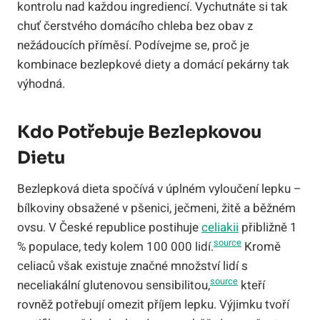
kontrolu nad každou ingrediencí. Vychutnáte si tak
chuť čerstvého domácího chleba bez obav z
nežádoucích příměsí. Podívejme se, proč je
kombinace bezlepkové diety a domácí pekárny tak
výhodná.
Kdo Potřebuje Bezlepkovou
Dietu
Bezlepková dieta spočívá v úplném vyloučení lepku –
bílkoviny obsažené v pšenici, ječmeni, žitě a běžném
ovsu. V České republice postihuje
celiakii
přibližně 1
source
% populace, tedy kolem 100 000 lidí.
Kromě
celiaců však existuje značné množství lidí s
source
neceliakální glutenovou sensibilitou,
kteří
rovněž potřebují omezit příjem lepku. Výjimku tvoří