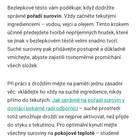
Bezlepkové těsto vám poděkuje, když dodržíte
správné
pořadí surovin
. Vždy začněte tekutými
ingrediencemi – vodou, vejci a olejem. Tímto krokem
účinně předejdete tvorbě nepříjemných hrudek, které
se jinak v bezlepkovém těstě velmi snadno tvoří.
Suché suroviny pak přidávejte postupně a důkladně
vmíchejte, abyste zajistili rovnoměrné promíchání
všech složek.
Při práci s droždím mějte na paměti jednu zásadní
věc: vkládejte ho vždy na suché ingredience, nikdy
přímo do tekutých.
Jak správně na pořadí surovin v
domácí pekárně radí odborníci
– suché prostředí
totiž umožňuje droždí se nejprve aktivovat, než přijde
do styku s tekutinou. Pro optimální kynutí mějte
všechny suroviny na
pokojové teplotě
– studené