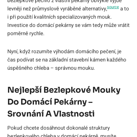
bezlepkové pečivo z vlastní pekárny obvykle vyjde
source
levněji než průmyslově vyráběné alternativy,
a to
i při použití kvalitních specializovaných mouk.
Investice do domácí pekárny se vám tedy může vrátit
poměrně rychle.
Nyní, když rozumíte výhodám domácího pečení, je
čas podívat se na základní stavební kámen každého
úspěšného chleba – správnou mouku.
Nejlepší Bezlepkové Mouky
Do Domácí Pekárny –
Srovnání A Vlastnosti
Pokud chcete dosáhnout dokonalé struktury
bezlepkového chleba v domácí pekárně, musíte