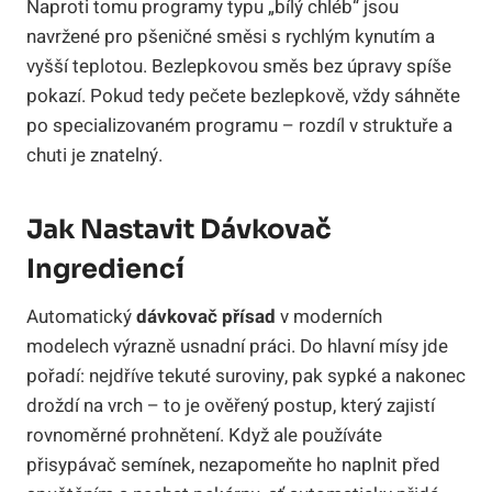
Naproti tomu programy typu „bílý chléb“ jsou
navržené pro pšeničné směsi s rychlým kynutím a
vyšší teplotou. Bezlepkovou směs bez úpravy spíše
pokazí. Pokud tedy pečete bezlepkově, vždy sáhněte
po specializovaném programu – rozdíl v struktuře a
chuti je znatelný.
Jak Nastavit Dávkovač
Ingrediencí
Automatický
dávkovač přísad
v moderních
modelech výrazně usnadní práci. Do hlavní mísy jde
pořadí: nejdříve tekuté suroviny, pak sypké a nakonec
droždí na vrch – to je ověřený postup, který zajistí
rovnoměrné prohnětení. Když ale používáte
přisypávač semínek, nezapomeňte ho naplnit před