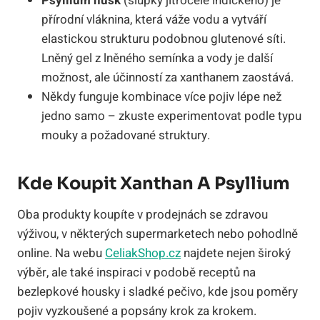
Psyllium husk
(slupky jitrocele indického) je
přírodní vláknina, která váže vodu a vytváří
elastickou strukturu podobnou glutenové síti.
Lněný gel z lněného semínka a vody je další
možnost, ale účinností za xanthanem zaostává.
Někdy funguje kombinace více pojiv lépe než
jedno samo – zkuste experimentovat podle typu
mouky a požadované struktury.
Kde Koupit Xanthan A Psyllium
Oba produkty koupíte v prodejnách se zdravou
výživou, v některých supermarketech nebo pohodlně
online. Na webu
CeliakShop.cz
najdete nejen široký
výběr, ale také inspiraci v podobě receptů na
bezlepkové housky i sladké pečivo, kde jsou poměry
pojiv vyzkoušené a popsány krok za krokem.