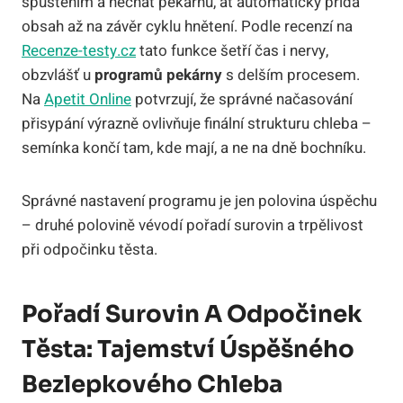
spuštěním a nechat pekárnu, ať automaticky přidá
obsah až na závěr cyklu hnětení. Podle recenzí na
Recenze-testy.cz
tato funkce šetří čas i nervy,
obzvlášť u
programů pekárny
s delším procesem.
Na
Apetit Online
potvrzují, že správné načasování
přisypání výrazně ovlivňuje finální strukturu chleba –
semínka končí tam, kde mají, a ne na dně bochníku.
Správné nastavení programu je jen polovina úspěchu
– druhé polovině vévodí pořadí surovin a trpělivost
při odpočinku těsta.
Pořadí Surovin A Odpočinek
Těsta: Tajemství Úspěšného
Bezlepkového Chleba