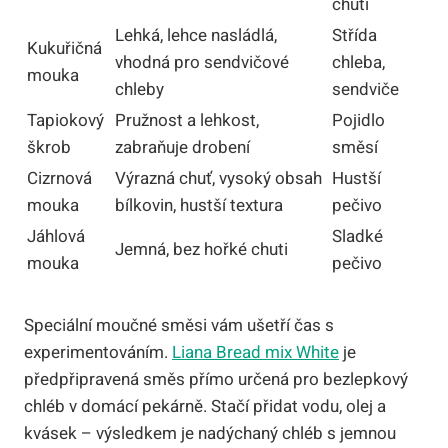
chutí
Lehká, lehce nasládlá,
Střída
Kukuřičná
vhodná pro sendvičové
chleba,
mouka
chleby
sendviče
Tapiokový
Pružnost a lehkost,
Pojidlo
škrob
zabraňuje drobení
směsí
Cizrnová
Výrazná chuť, vysoký obsah
Hustší
mouka
bílkovin, hustší textura
pečivo
Jáhlová
Sladké
Jemná, bez hořké chuti
mouka
pečivo
Speciální moučné směsi vám ušetří čas s
experimentováním.
Liana Bread mix White
je
předpřipravená směs přímo určená pro bezlepkový
chléb v domácí pekárně. Stačí přidat vodu, olej a
kvásek – výsledkem je nadýchaný chléb s jemnou