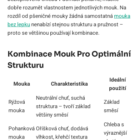
dobře rozumět vlastnostem jednotlivých mouk. Na
rozdíl od pšeničné mouky žádná samostatná
mouka
bez lepku
nenabízí stejnou strukturu a pružnost –
proto se většinou používají kombinace.
Kombinace Mouk Pro Optimální
Strukturu
Ideální
Mouka
Charakteristika
použití
Neutrální chuť, suchá
Rýžová
Základ
struktura – tvoří základ
mouka
směsí
většiny směsí
Chleba s
Pohanková
Oříšková chuť, dodává
výraznější
mouka
vlhkost, křehčí textura