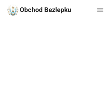
Přeskočit
Obchod Bezlepku
na
obsah