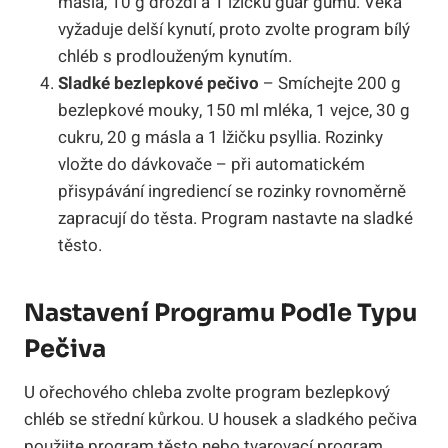
másla, 10 g droždí a 1 lžičku guar gumu. Veka
vyžaduje delší kynutí, proto zvolte program bílý
chléb s prodlouženým kynutím.
Sladké bezlepkové pečivo
– Smíchejte 200 g
bezlepkové mouky, 150 ml mléka, 1 vejce, 30 g
cukru, 20 g másla a 1 lžičku psyllia. Rozinky
vložte do dávkovače – při automatickém
přisypávání ingrediencí se rozinky rovnoměrně
zapracují do těsta. Program nastavte na sladké
těsto.
Nastavení Programu Podle Typu
Pečiva
U ořechového chleba zvolte program bezlepkový
chléb se střední kůrkou. U housek a sladkého pečiva
použijte program těsto nebo tvarovací program,