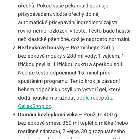
ořechů. Pokud vaše pekárna disponuje
přisypávačem, vložte ořechy do něj –
automatické přisypávání ingrediencí zajistí
rovnoměrné rozložení v těstě. Těsto bude hustší
než klasické pšeničné, což je naprosto normální.
Bezlepkové housky
– Rozmíchejte 250 g
bezlepkové mouky s 280 ml vody, 1 vejcem, 1
lžičkou psyllia, 1 lžičkou cukru a špetkou soli.
Nechte těsto odpočinout 15 minut před
spuštěním programu. Tento krok je zásadní –
během odpočinku psyllium vytvoří gel, který
dodá houskám pružnost
podle receptů z
CeliakShop.cz
.
Domácí bezlepková veka
– Použijte 400 g
bezlepkové směsi, 360 ml teplého mléka (nebo
rostlinné náhrady), 2 vejce, 30 g rozpuštěného