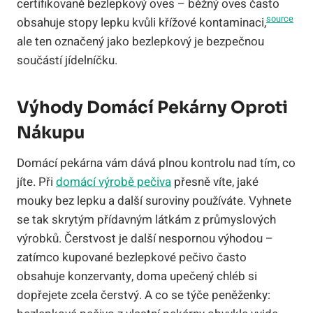
certifikovaně bezlepkový oves – běžný oves často
source
obsahuje stopy lepku kvůli křížové kontaminaci,
ale ten označený jako bezlepkový je bezpečnou
součástí jídelníčku.
Výhody Domácí Pekárny Oproti
Nákupu
Domácí pekárna vám dává plnou kontrolu nad tím, co
jíte. Při
domácí výrobě pečiva
přesně víte, jaké
mouky bez lepku a další suroviny používáte. Vyhnete
se tak skrytým přídavným látkám z průmyslových
výrobků. Čerstvost je další nespornou výhodou –
zatímco kupované bezlepkové pečivo často
obsahuje konzervanty, doma upečený chléb si
dopřejete zcela čerstvý. A co se týče peněženky: