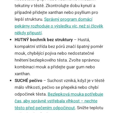
tekutiny v těstě. Zkontrolujte dobu kynutí a
případně přidejte xanthan nebo psyllium pro
lepší strukturu.
Správný program domácí
pekárny rozhoduje o výsledku víc, než si člověk
někdy připustí
.
HUTNÝ bochník bez struktury
– Hustá,
kompaktní střída bez pórů značí špatný poměr
mouk, chybějící pojiva nebo nedostatečné
hnětení bezlepkového těsta. Zvolte správnou
kombinaci mouk a přidejte guar gum nebo
xanthan.
SUCHÉ pečivo
– Suchost vzniká, když je v těstě
málo vlhkosti, pečivo se přepéká nebo chybí
odpočinek těsta.
Bezlepková mouka potřebuje
čas, aby správně vstřebala vlhkost – nechte
těsto před pečením odpočinout
. Snižte teplotu