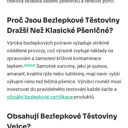
celková skladba vašeho jídelníčku a velikost porcí.
Proč Jsou Bezlepkové Těstoviny
Dražší Než Klasické Pšeničné?
Výroba bezlepkových potravin vyžaduje striktně
oddělené provozy, což výrazně zvyšuje náklady na
zpracování a zamezení křížové kontaminace
source
lepkem.
Samotné suroviny, jako je quinoa,
amarant, kvalitní rýže nebo luštěniny, mají navíc vyšší
výkupní cenu než běžná pšenice. Výrobci rovněž musí
investovat do pravidelného testování každé šarže a
oficiální bezlepkové certifikace
produktů.
Obsahují Bezlepkové Těstoviny
Vejce?