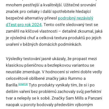
mnohem pestřejší a kvalitnější. Užitečné srovnání
značek pro celiaky i další spotřebitele hledající
bezpečné alternativy přinesl
podrobný nezávislý
dTest pro rok 2024
. Tento ostře sledovaný test se
zaměřil na klíčové vlastnosti – detailně zkoumal, jaká
je výsledná chuť a celková textura produktů po jejich
uvaření v běžných domácích podmínkách.
Výsledky testování jasně ukázaly, že propast mezi
klasickou pšeničnou a bezlepkovou variantou se
neustále zmenšuje. V hodnocení si velmi dobře vedly
celosvětově oblíbené značky jako Rummo a
source
Barilla.
Tyto produkty vynikaly tím, že si i po
delším vaření bez problémů zachovaly svůj perfektní
tvar a nelepily se k sobě. Značky Sam Mills a Panzani
naopak u poroty bodovaly především výborným