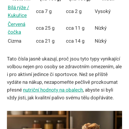
Bílá rýže /
cca 7 g
cca 2 g
Vysoký
Kukuřice
Červená
cca 25 g
cca 11 g
Nízký
čočka
Cizrna
cca 21 g
cca 14 g
Nízký
Tato čísla jasně ukazují, proč jsou tyto typy vynikající
volbou nejen pro osoby se zdravotním omezením, ale
i pro aktivní jedince či sportovce. Než se příště
vydáte na nákup, nezapomeňte pečlivě prozkoumat
přesné
nutriční hodnoty na obalech
, abyste si byli
vždy jisti, jak kvalitní palivo svému tělu dopřáváte.