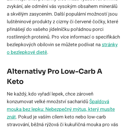
zvykání, ale odmění vás vysokým obsahem minerálů
a skvělým zasycením. Další populární možností jsou
luštěninové produkty z cizrny či červené čočky, které
přinášejí do vašeho jídelníčku pořádnou porci
rostlinných proteinů. Pro více informací o specifikách
bezlepkových obilovin se můžete podívat na
stránky
o bezlepkové dietě
.
Alternativy Pro Low-Carb A
Keto
Ne každý, kdo vyřadí lepek, chce zároveň
konzumovat velké množství sacharidů
Špaldová
mouka bez lepku: Nebezpečný mýtus, který musíte
znát
. Pokud je vaším cílem keto nebo low-carb
stravování, běžná rýžová či kukuřičná mouka pro vás