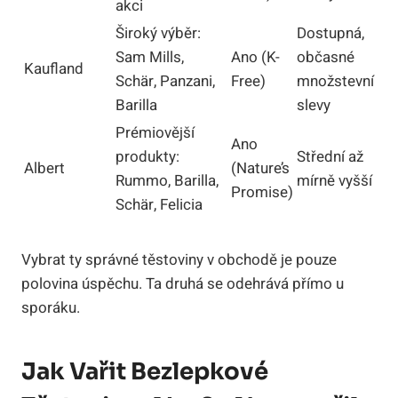
akci
Široký výběr:
Dostupná,
Sam Mills,
Ano (K-
občasné
Kaufland
Schär, Panzani,
Free)
množstevní
Barilla
slevy
Prémiovější
Ano
produkty:
Střední až
Albert
(Nature’s
Rummo, Barilla,
mírně vyšší
Promise)
Schär, Felicia
Vybrat ty správné těstoviny v obchodě je pouze
polovina úspěchu. Ta druhá se odehrává přímo u
sporáku.
Jak Vařit Bezlepkové