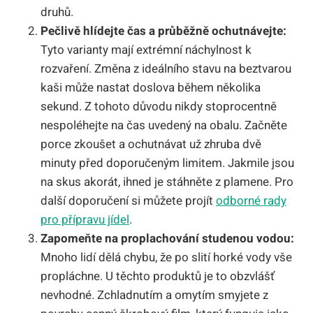
druhů.
Pečlivě hlídejte čas a průběžně ochutnávejte:
Tyto varianty mají extrémní náchylnost k
rozvaření. Změna z ideálního stavu na beztvarou
kaši může nastat doslova během několika
sekund. Z tohoto důvodu nikdy stoprocentně
nespoléhejte na čas uvedený na obalu. Začněte
porce zkoušet a ochutnávat už zhruba dvě
minuty před doporučeným limitem. Jakmile jsou
na skus akorát, ihned je stáhněte z plamene. Pro
další doporučení si můžete projít
odborné rady
pro přípravu jídel
.
Zapomeňte na proplachování studenou vodou:
Mnoho lidí dělá chybu, že po slití horké vody vše
propláchne. U těchto produktů je to obzvlášť
nevhodné. Zchladnutím a omytím smyjete z