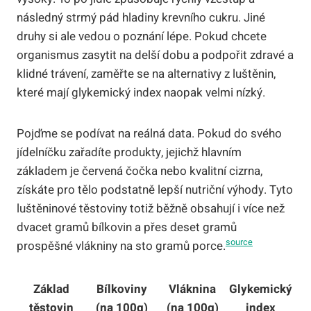
následný strmý pád hladiny krevního cukru. Jiné
druhy si ale vedou o poznání lépe. Pokud chcete
organismus zasytit na delší dobu a podpořit zdravé a
klidné trávení, zaměřte se na alternativy z luštěnin,
které mají glykemický index naopak velmi nízký.
Pojďme se podívat na reálná data. Pokud do svého
jídelníčku zařadíte produkty, jejichž hlavním
základem je červená čočka nebo kvalitní cizrna,
získáte pro tělo podstatně lepší nutriční výhody. Tyto
luštěninové těstoviny totiž běžně obsahují i více než
dvacet gramů bílkovin a přes deset gramů
source
prospěšné vlákniny na sto gramů porce.
Základ
Bílkoviny
Vláknina
Glykemický
těstovin
(na 100g)
(na 100g)
index