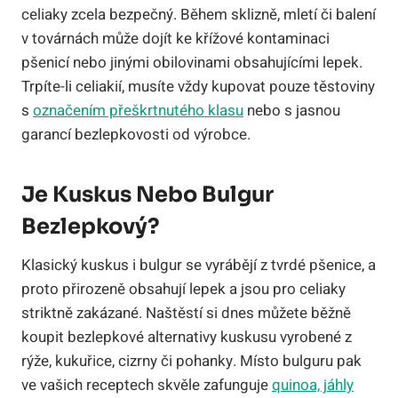
celiaky zcela bezpečný. Během sklizně, mletí či balení
v továrnách může dojít ke křížové kontaminaci
pšenicí nebo jinými obilovinami obsahujícími lepek.
Trpíte-li celiakií, musíte vždy kupovat pouze těstoviny
s
označením přeškrtnutého klasu
nebo s jasnou
garancí bezlepkovosti od výrobce.
Je Kuskus Nebo Bulgur
Bezlepkový?
Klasický kuskus i bulgur se vyrábějí z tvrdé pšenice, a
proto přirozeně obsahují lepek a jsou pro celiaky
striktně zakázané. Naštěstí si dnes můžete běžně
koupit bezlepkové alternativy kuskusu vyrobené z
rýže, kukuřice, cizrny či pohanky. Místo bulguru pak
ve vašich receptech skvěle zafunguje
quinoa, jáhly