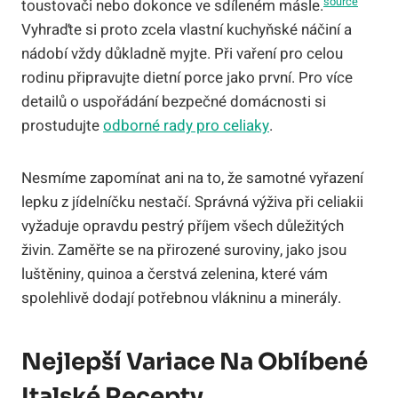
source
toustovači nebo dokonce ve sdíleném másle.
Vyhraďte si proto zcela vlastní kuchyňské náčiní a
nádobí vždy důkladně myjte. Při vaření pro celou
rodinu připravujte dietní porce jako první. Pro více
detailů o uspořádání bezpečné domácnosti si
prostudujte
odborné rady pro celiaky
.
Nesmíme zapomínat ani na to, že samotné vyřazení
lepku z jídelníčku nestačí. Správná výživa při celiakii
vyžaduje opravdu pestrý příjem všech důležitých
živin. Zaměřte se na přirozené suroviny, jako jsou
luštěniny, quinoa a čerstvá zelenina, které vám
spolehlivě dodají potřebnou vlákninu a minerály.
Nejlepší Variace Na Oblíbené
Italské Recepty