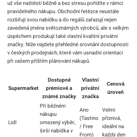
už vše naštěstí běžně a bez stresu pořídíte v rámci
pravidelného nákupu. Obchodní řetězce neustále
rozšiřují svou nabídku a do regálů zařazují nejen
zavedená jména světoznámých výrobců, ale s velkým
úspěchem produkují také vlastní kvalitní privátní
značky. Níže najdete přehledné srovnání dostupnosti
v českých prodejnách, které vám usnadní orientaci
při vašem příštím plánování nákupů.
Dostupné
Vlastní
Cenová
Supermarket
prémiové a
privátní
úroveň
známé značky
značka
Při běžném
Ano
Velmi
nákupu
(Tastino
příznivá,
Lidl
omezený výběr,
/ Free
ideální na
širší nabídka v
From)
každý den