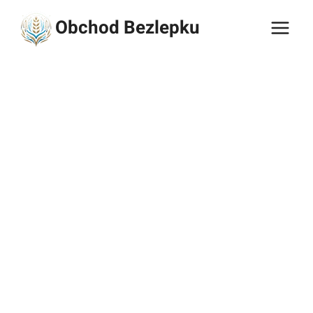
Přeskočit
Obchod Bezlepku
na
obsah