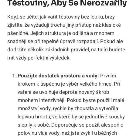
Těstoviny, Aby Se Nerozvařily
Když se učíte, jak vařit těstoviny bez lepku, brzy
zjistíte, že vyžadují trochu jiný přístup než klasické
pšeničné. Jejich struktura je odlišná a mnohem
snadněji se při tepelné úpravě rozpadají. Pokud ale
dodržíte několik základních pravidel, na talíři budete
mít vždy perfektní výsledek.
Použijte dostatek prostoru a vody:
Prvním
krokem k úspěchu je výběr velkého hrnce. Při
vaření se uvolňuje deproteinovaný škrob
mnohem intenzivněji. Pokud byste použili malé
množství vody, rychle by zhoustla a vytvořila
lepivou hmotu, ve které by se jednotlivé kousky
slepily k sobě. Doporučuje se použít alespoň o
polovinu více vody, než jste zvyklí u běžných