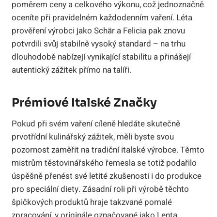
poměrem ceny a celkového výkonu, což jednoznačně
oceníte při pravidelném každodenním vaření. Léta
prověření výrobci jako Schär a Felicia pak znovu
potvrdili svůj stabilně vysoký standard – na trhu
dlouhodobě nabízejí vynikající stabilitu a přinášejí
autentický zážitek přímo na talíři.
Prémiové Italské Značky
Pokud při svém vaření cíleně hledáte skutečně
prvotřídní kulinářský zážitek, měli byste svou
pozornost zaměřit na tradiční italské výrobce. Těmto
mistrům těstovinářského řemesla se totiž podařilo
úspěšně přenést své letité zkušenosti i do produkce
pro speciální diety. Zásadní roli při výrobě těchto
špičkových produktů hraje takzvané pomalé
zpracování, v originále označované jako Lenta