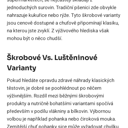
jednoduchých surovin. Tradiční pšenici zde obvykle
nahrazuje kukuřice nebo rýže. Tyto škrobové varianty
jsou cenově dostupné a chuťově připomínají klasiku,
na kterou jste zvyklí. Z výživového hlediska však
mohou být o něco chudší.
Škrobové Vs. Luštěninové
Varianty
Pokud hledáte opravdu zdravé náhrady klasických
těstovin, je dobré se poohlédnout po něčem
výživnějším. Rozdíl mezi běžnými škrobovými
produkty a nutričně bohatšími variantami spočívá
především v podílu vlákniny a bílkovin. Výbornou
volbou je například pohanka nebo čiroková mouka.
Zemitější chuť pohanky sice může vyžadovat chvilku