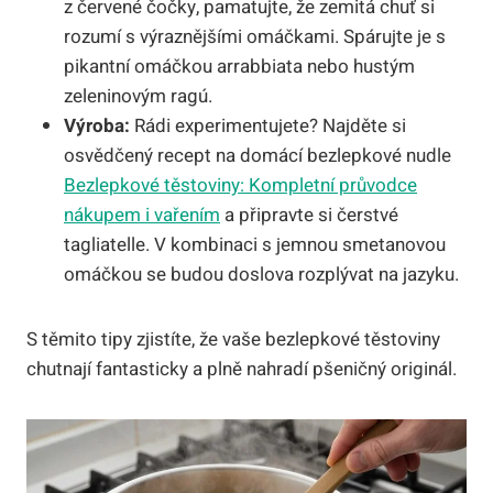
z červené čočky, pamatujte, že zemitá chuť si
rozumí s výraznějšími omáčkami. Spárujte je s
pikantní omáčkou arrabbiata nebo hustým
zeleninovým ragú.
Výroba:
Rádi experimentujete? Najděte si
osvědčený recept na domácí bezlepkové nudle
Bezlepkové těstoviny: Kompletní průvodce
nákupem i vařením
a připravte si čerstvé
tagliatelle. V kombinaci s jemnou smetanovou
omáčkou se budou doslova rozplývat na jazyku.
S těmito tipy zjistíte, že vaše bezlepkové těstoviny
chutnají fantasticky a plně nahradí pšeničný originál.