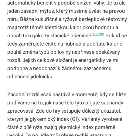
automatický benefit v podobě snížení váhy. Je tu ale
jeden zásadní mýtus, který musíme uvést na pravou
míru. Běžné kukuřičné a rýžové bezlepkové těstoviny
mají totiž téměř identickou kalorickou hodnotu a
source
obsah tuku jako ty klasické pšeničné.
Pokud se
tedy zaměřujete čistě na hubnutí a počítáte kalorie,
pouhá změna typu obiloviny nepřinese očekávaný
rozdíl. Jejich celkové složení je energeticky velmi
podobné a nedochází k žádnému zázračnému
odlehčení jídelníčku.
Zásadní rozdíl však nastává v momentě, kdy se blíže
podíváme na to, jak naše tělo tyto přijaté sacharidy
zpracovává. Zde do hry vstupuje důležitý ukazatel,
kterým je glykemický index (GI). Varianty vyrobené
čistě z bílé rýže mají glykemický index poměrně
vysoký. To po jídle způsobuje rychlý vzestup a