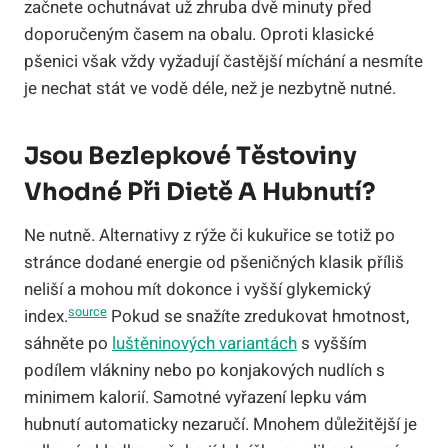
začnete ochutnávat už zhruba dvě minuty před
doporučeným časem na obalu. Oproti klasické
pšenici však vždy vyžadují častější míchání a nesmíte
je nechat stát ve vodě déle, než je nezbytně nutné.
Jsou Bezlepkové Těstoviny
Vhodné Při Dietě A Hubnutí?
Ne nutně. Alternativy z rýže či kukuřice se totiž po
stránce dodané energie od pšeničných klasik příliš
neliší a mohou mít dokonce i vyšší glykemický
source
index.
Pokud se snažíte zredukovat hmotnost,
sáhněte po
luštěninových variantách
s vyšším
podílem vlákniny nebo po konjakových nudlích s
minimem kalorií. Samotné vyřazení lepku vám
hubnutí automaticky nezaručí. Mnohem důležitější je