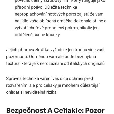
povrchu cenný škrobový film, který funguje jako
přírodní pojivo. Důležitá technika
neproplachování hotových porcí zajistí, že vám
na jídlo vaše oblíbená omáčka dokonale přilne a
vytvoří chuťově propojený pokrm, nikoliv jen
oddělené suché kousky.
Jejich příprava zkrátka vyžaduje jen trochu více vaší
pozornosti. Odměnou vám ale bude bezchybná
textura, která je k nerozeznání od italských originálů.
Správná technika vaření vás sice ochrání před
rozvařením, ale pro celiaky je mnohem důležitější
ohlídat si neviditelná rizika.
Bezpečnost A Celiakie: Pozor