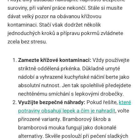
suroviny, při vaření práce nekončí. Stále si musíte
dávat velký pozor na obávanou křížovou
kontaminaci. Stačí však dodržet několik
jednoduchých kroků a přípravu pokrmů zvládnete
zcela bez stresu.
Zamezte křížové kontaminaci:
Vždy používejte
striktně oddělená prkénka. Důkladně umyté
nádobí a vyhrazené kuchyňské náčiní berte jako
absolutní nutnost. Jen tak spolehlivě předejdete
nechtěnému smíchání s lepkovými drobečky.
Využijte bezpečné náhrady:
Pokud řešíte,
které
potraviny obsahují lepek a čím je nahradit
, volte
přirozené varianty. Bramborový škrob a
bramborová mouka fungují jako dokonalé
alternativy. Skvěle poslouží při pečení sladkých