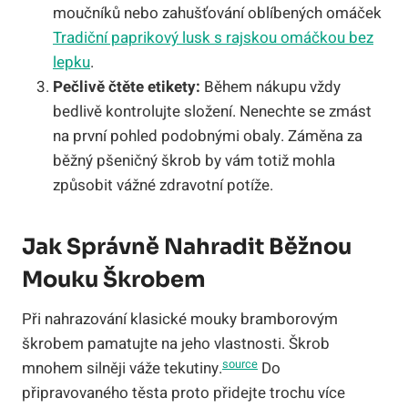
moučníků nebo zahušťování oblíbených omáček
Tradiční paprikový lusk s rajskou omáčkou bez
lepku
.
Pečlivě čtěte etikety:
Během nákupu vždy
bedlivě kontrolujte složení. Nenechte se zmást
na první pohled podobnými obaly. Záměna za
běžný pšeničný škrob by vám totiž mohla
způsobit vážné zdravotní potíže.
Jak Správně Nahradit Běžnou
Mouku Škrobem
Při nahrazování klasické mouky bramborovým
škrobem pamatujte na jeho vlastnosti. Škrob
source
mnohem silněji váže tekutiny.
Do
připravovaného těsta proto přidejte trochu více