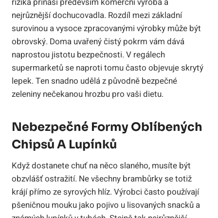
rizika přináší především komerční výroba a
nejrůznější dochucovadla. Rozdíl mezi základní
surovinou a vysoce zpracovanými výrobky může být
obrovský. Doma uvařený čistý pokrm vám dává
naprostou jistotu bezpečnosti. V regálech
supermarketů se naproti tomu často objevuje skrytý
lepek. Ten snadno udělá z původně bezpečné
zeleniny nečekanou hrozbu pro vaši dietu.
Nebezpečné Formy Oblíbených
Chipsů A Lupínků
Když dostanete chuť na něco slaného, musíte být
obzvlášť ostražití. Ne všechny brambůrky se totiž
krájí přímo ze syrových hlíz. Výrobci často používají
pšeničnou mouku jako pojivo u lisovaných snacků a