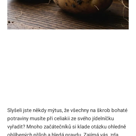
Slyšeli jste někdy mýtus, že všechny na škrob bohaté
potraviny musíte při celiakii ze svého jídelníčku
vyřadit? Mnoho začátečníků si klade otázku ohledně
oblíbených příloh a hledá pravdu. Zajímá vás, zda