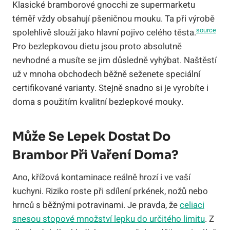
Klasické bramborové gnocchi ze supermarketu
téměř vždy obsahují pšeničnou mouku. Ta při výrobě
source
spolehlivě slouží jako hlavní pojivo celého těsta.
Pro bezlepkovou dietu jsou proto absolutně
nevhodné a musíte se jim důsledně vyhýbat. Naštěstí
už v mnoha obchodech běžně seženete speciální
certifikované varianty. Stejně snadno si je vyrobíte i
doma s použitím kvalitní bezlepkové mouky.
Může Se Lepek Dostat Do
Brambor Při Vaření Doma?
Ano, křížová kontaminace reálně hrozí i ve vaší
kuchyni. Riziko roste při sdílení prkének, nožů nebo
hrnců s běžnými potravinami. Je pravda, že
celiaci
snesou stopové množství lepku do určitého limitu
. Z