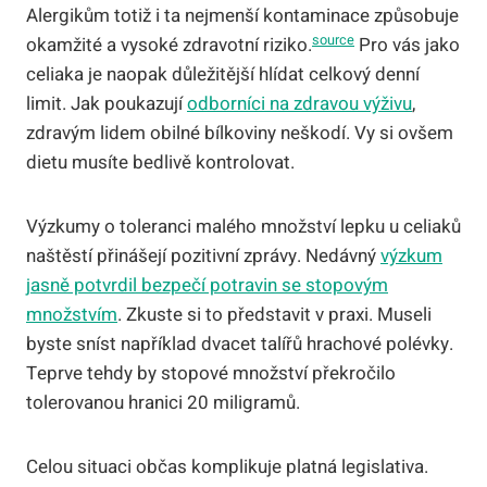
Alergikům totiž i ta nejmenší kontaminace způsobuje
source
okamžité a vysoké zdravotní riziko.
Pro vás jako
celiaka je naopak důležitější hlídat celkový denní
limit. Jak poukazují
odborníci na zdravou výživu
,
zdravým lidem obilné bílkoviny neškodí. Vy si ovšem
dietu musíte bedlivě kontrolovat.
Výzkumy o toleranci malého množství lepku u celiaků
naštěstí přinášejí pozitivní zprávy. Nedávný
výzkum
jasně potvrdil bezpečí potravin se stopovým
množstvím
. Zkuste si to představit v praxi. Museli
byste sníst například dvacet talířů hrachové polévky.
Teprve tehdy by stopové množství překročilo
tolerovanou hranici 20 miligramů.
Celou situaci občas komplikuje platná legislativa.