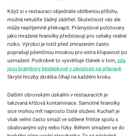
Když si v restauraci objednáte oblíbenou přílohu,
možná netušíte žádný zádrhel. Skutečnost vás ale
může nepříjemně překvapit. Průmyslové polotovary
jako mražené hranolky představují pro celiaky reálné
riziko. Výrobci je totiž před zmrazením často
poprašují pšeničnou moukou pro extra křupavost po
usmažení. Podrobně to vysvětluje článek o tom,
zda
jsou brambory bezlepkové v závislosti na přípravě
.
Skryté hrozby zkrátka číhají na každém kroku.
Dalším obrovským úskalím v restauracích je
takzvaná křížová kontaminace. Samotné hranolky
sice mohou mít naprosto čisté složení. Kuchaři je
však velmi často smaží ve sdílené fritéze spolu s
obalovanými sýry nebo řízky. Během smažení se do
horkého oleje uvolní strouhanka. Ta se následně