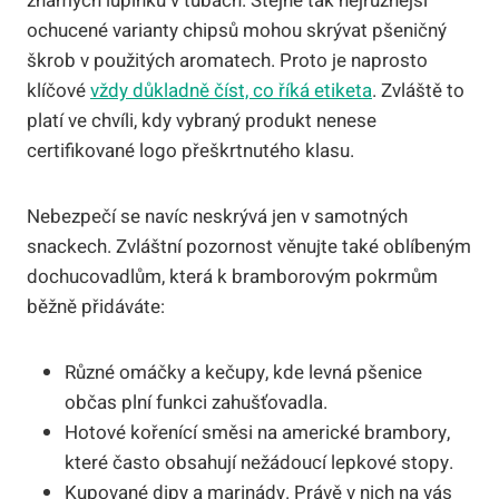
známých lupínků v tubách. Stejně tak nejrůznější
ochucené varianty chipsů mohou skrývat pšeničný
škrob v použitých aromatech. Proto je naprosto
klíčové
vždy důkladně číst, co říká etiketa
. Zvláště to
platí ve chvíli, kdy vybraný produkt nenese
certifikované logo přeškrtnutého klasu.
Nebezpečí se navíc neskrývá jen v samotných
snackech. Zvláštní pozornost věnujte také oblíbeným
dochucovadlům, která k bramborovým pokrmům
běžně přidáváte:
Různé omáčky a kečupy, kde levná pšenice
občas plní funkci zahušťovadla.
Hotové kořenící směsi na americké brambory,
které často obsahují nežádoucí lepkové stopy.
Kupované dipy a marinády. Právě v nich na vás