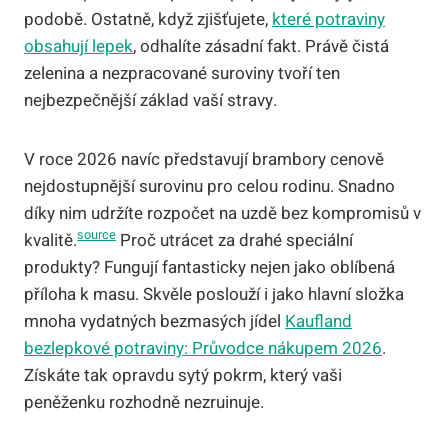
podobě. Ostatně, když zjišťujete,
které potraviny
obsahují lepek
, odhalíte zásadní fakt. Právě čistá
zelenina a nezpracované suroviny tvoří ten
nejbezpečnější základ vaší stravy.
V roce 2026 navíc představují brambory cenově
nejdostupnější surovinu pro celou rodinu. Snadno
díky nim udržíte rozpočet na uzdě bez kompromisů v
source
kvalitě.
Proč utrácet za drahé speciální
produkty? Fungují fantasticky nejen jako oblíbená
příloha k masu. Skvěle poslouží i jako hlavní složka
mnoha vydatných bezmasých jídel
Kaufland
bezlepkové potraviny: Průvodce nákupem 2026
.
Získáte tak opravdu sytý pokrm, který vaši
peněženku rozhodně nezruinuje.