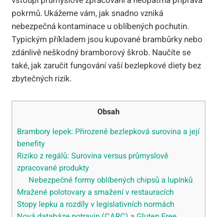
vstoupí průmyslové zpracování a neopatrná příprava
pokrmů. Ukážeme vám, jak snadno vzniká
nebezpečná kontaminace u oblíbených pochutin.
Typickým příkladem jsou kupované brambůrky nebo
zdánlivě neškodný bramborový škrob. Naučíte se
také, jak zaručit fungování vaší bezlepkové diety bez
zbytečných rizik.
Obsah
Brambory lepek: Přirozeně bezlepková surovina a její
benefity
Riziko z regálů: Surovina versus průmyslově
zpracované produkty
Nebezpečné formy oblíbených chipsů a lupínků
Mražené polotovary a smažení v restauracích
Stopy lepku a rozdíly v legislativních normách
Nová databáze potravin (CARC) a Gluten Free