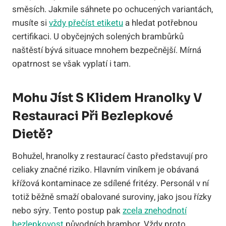
směsích. Jakmile sáhnete po ochucených variantách,
musíte si
vždy přečíst etiketu
a hledat potřebnou
certifikaci. U obyčejných solených brambůrků
naštěstí bývá situace mnohem bezpečnější. Mírná
opatrnost se však vyplatí i tam.
Mohu Jíst S Klidem Hranolky V
Restauraci Při Bezlepkové
Dietě?
Bohužel, hranolky z restaurací často představují pro
celiaky značné riziko. Hlavním viníkem je obávaná
křížová kontaminace ze sdílené fritézy. Personál v ní
totiž běžně smaží obalované suroviny, jako jsou řízky
nebo sýry. Tento postup pak
zcela znehodnotí
bezlepkovost
původních brambor. Vždy proto