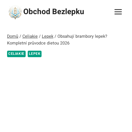
Přeskočit
Obchod Bezlepku
na
obsah
Domů
/
Celiakie
/
Lepek
/
Obsahují brambory lepek?
Kompletní průvodce dietou 2026
CELIAKIE
LEPEK