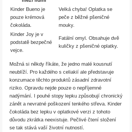
mezi lidmi
Kinder Bueno je
Velká chyba! Oplatka se
pouze krémová
peče z běžné pšeničné
čokoláda.
mouky.
Kinder Joy je v
Fatální omyl. Obsahuje dvě
podstatě bezpečné
kuličky z pšeničné oplatky.
vejce.
Možná si někdy říkáte, že jedno malé kousnutí
neublíží. Pro každého s celiakií ale představuje
konzumace těchto produktů zásadní zdravotní
riziko. Opravdu nejde pouze o nepříjemné
nadýmání. I pouhé stopy lepku způsobují chronický
zánět a nevratné poškození tenkého střeva. Kinder
čokoláda bez lepku v oplatkové verzi z tohoto
důvodu zkrátka neexistuje. Pečlivé čtení složení
se tak stává vaší životní nutností.