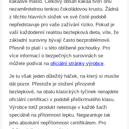
kakaové máslo. Celkový obsah kakaa tvoří onu
nezaměnitelnou tenkou čokoládovou krustu. Žádná
z těchto hlavních složek ve své čisté podobě
nepředstavuje pro vaše zažívání riziko. Pokud je
vaší každodenní realitou bezlepková dieta, víte, že
základní suroviny bývají často bezproblémové.
Přesně to platí i u této oblíbené pochoutky. Pro
více informací o bezpečných surovinách se
můžete podívat na
oficiální stránky výrobce
.
Je tu však jeden důležitý háček, na který si musíte
dát pozor. Přestože je složení přirozeně
bezlepkové, na obalu klasických tyčinek nenajdete
oficiální certifikaci v podobě přeškrtnutého klasu.
Výrobce totiž produkt netestuje v každé šarži
speciálně na přítomnost lepku. Negarantuje tak
jeho absolutní nepřítomnost certifikátem. Pro