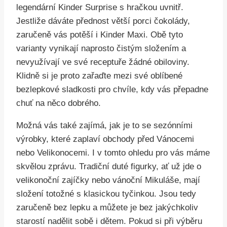
legendární Kinder Surprise s hračkou uvnitř.
Jestliže dáváte přednost větší porci čokolády,
zaručeně vás potěší i Kinder Maxi. Obě tyto
varianty vynikají naprosto čistým složením a
nevyužívají ve své receptuře žádné obiloviny.
Klidně si je proto zařaďte mezi své oblíbené
bezlepkové sladkosti pro chvíle, kdy vás přepadne
chuť na něco dobrého.
Možná vás také zajímá, jak je to se sezónními
výrobky, které zaplaví obchody před Vánocemi
nebo Velikonocemi. I v tomto ohledu pro vás máme
skvělou zprávu. Tradiční duté figurky, ať už jde o
velikonoční zajíčky nebo vánoční Mikuláše, mají
složení totožné s klasickou tyčinkou. Jsou tedy
zaručeně bez lepku a můžete je bez jakýchkoliv
starostí nadělit sobě i dětem. Pokud si při výběru