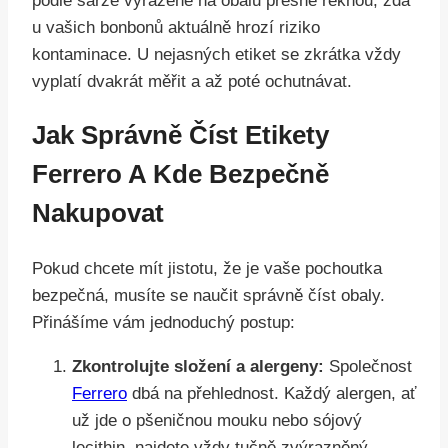
podle šarže vyražené na obalu přesně řeknou, zda
u vašich bonbonů aktuálně hrozí riziko
kontaminace. U nejasných etiket se zkrátka vždy
vyplatí dvakrát měřit a až poté ochutnávat.
Jak Správně Číst Etikety
Ferrero A Kde Bezpečně
Nakupovat
Pokud chcete mít jistotu, že je vaše pochoutka
bezpečná, musíte se naučit správně číst obaly.
Přinášíme vám jednoduchý postup:
Zkontrolujte složení a alergeny:
Společnost
Ferrero
dbá na přehlednost. Každý alergen, ať
už jde o pšeničnou mouku nebo sójový
lecithin, najdete vždy tučně zvýrazněný.