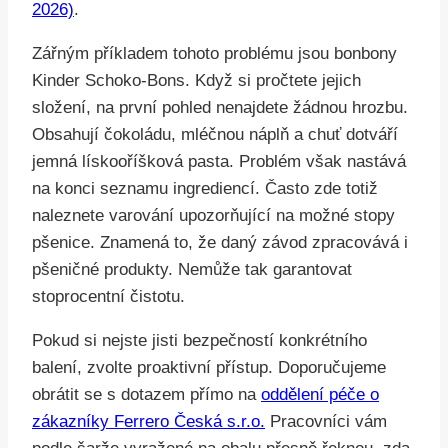
2026)
.
Zářným příkladem tohoto problému jsou bonbony
Kinder Schoko-Bons. Když si pročtete jejich
složení, na první pohled nenajdete žádnou hrozbu.
Obsahují čokoládu, mléčnou náplň a chuť dotváří
jemná lískooříšková pasta. Problém však nastává
na konci seznamu ingrediencí. Často zde totiž
naleznete varování upozorňující na možné stopy
pšenice. Znamená to, že daný závod zpracovává i
pšeničné produkty. Nemůže tak garantovat
stoprocentní čistotu.
Pokud si nejste jisti bezpečností konkrétního
balení, zvolte proaktivní přístup. Doporučujeme
obrátit se s dotazem přímo na
oddělení péče o
zákazníky Ferrero Česká s.r.o.
Pracovníci vám