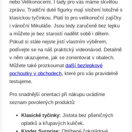
nebo Velikonocemi. I tady pro vás máme skvělou
zprávu. Tradiční duté figurky mají složení totožné s
klasickou tyčinkou. Platí to pro velikonoční zajíčky
i vánoční Mikuláše. Jsou tedy zaručeně bez lepku
a můžete je bez starostí nadělit sobě i dětem.
Pokud si stále nejste jistí vlastním výběrem,
podívejte se na náš praktický videonávod. Detailně
v něm ukazujeme, jak se zorientovat v obalech.
Můžete také prozkoumat
další bezlepkové
pochoutky v obchodech
, které pro vás pravidelně
testujeme.
Pro snadnější orientaci při nákupu uvádíme
seznam povolených produktů:
Klasické tyčinky:
Jistota bez pšeničných
oplatků a křupavých kuliček.
Kinder Surprise:
Oblíbené čokoládové