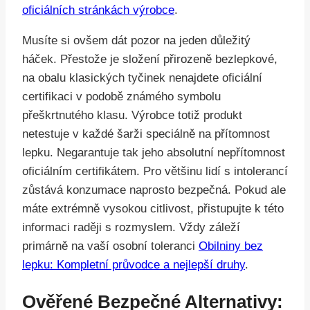
oficiálních stránkách výrobce
.
Musíte si ovšem dát pozor na jeden důležitý
háček. Přestože je složení přirozeně bezlepkové,
na obalu klasických tyčinek nenajdete oficiální
certifikaci v podobě známého symbolu
přeškrtnutého klasu. Výrobce totiž produkt
netestuje v každé šarži speciálně na přítomnost
lepku. Negarantuje tak jeho absolutní nepřítomnost
oficiálním certifikátem. Pro většinu lidí s intolerancí
zůstává konzumace naprosto bezpečná. Pokud ale
máte extrémně vysokou citlivost, přistupujte k této
informaci raději s rozmyslem. Vždy záleží
primárně na vaší osobní toleranci
Obilniny bez
lepku: Kompletní průvodce a nejlepší druhy
.
Ověřené Bezpečné Alternativy: