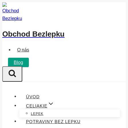
Přeskočit
na
obsah
Obchod Bezlepku
O nás
Blog
ÚVOD
CELIAKIE
LEPEK
POTRAVINY BEZ LEPKU