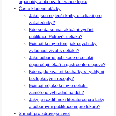
organoidy a obnova tolerance lepku
Často kladené otázky
Jaké jsou nejlepší knihy o celiakii pro
začátečníky?
Kde se dá sehnat aktuální vydání
publikace Rukověť celiaka?
Existují knihy o tom, jak psychicky
zvládnout život s celiakií?
Jaké odborné publikace o celiakii
doporučují lékaři a gastroenterologové?
Kde najdu kvalitní kuchařky s rychlými
bezlepkovými recepty?
Existují nějaké knihy o celiakii
zaměřené výhradně na děti?
Jaký je rozdíl mezi literaturou pro laiky
a odbornými publikacemi pro lékaře?
Shrnutí pro zdravější život