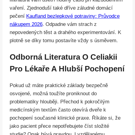
vaření. Zjednoduší také dříve záludné domácí
pečení
Kaufland bezlepkové potraviny: Průvodce
nákupem 2026
. Odpadne vám strach z
nepovedených těst a drahého experimentování. K
plotně se díky tomu postavíte vždy s úsměvem.
Odborná Literatura O Celiakii
Pro Lékaře A Hlubší Pochopení
Pokud už máte praktické základy bezpečně
osvojené, možná toužíte proniknout do
problematiky hlouběji. Přechod k pokročilým
medicínským textům často otevírá dveře k
pochopení současné klinické praxe. Říkáte si, že
jako pacient přece nepotřebujete číst složité
studie? Opak bývá pravdou. I vzdělanému