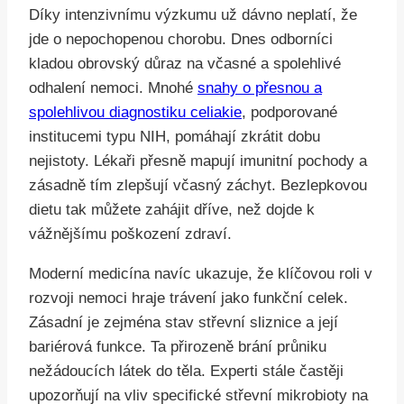
Díky intenzivnímu výzkumu už dávno neplatí, že
jde o nepochopenou chorobu. Dnes odborníci
kladou obrovský důraz na včasné a spolehlivé
odhalení nemoci. Mnohé
snahy o přesnou a
spolehlivou diagnostiku celiakie
, podporované
institucemi typu NIH, pomáhají zkrátit dobu
nejistoty. Lékaři přesně mapují imunitní pochody a
zásadně tím zlepšují včasný záchyt. Bezlepkovou
dietu tak můžete zahájit dříve, než dojde k
vážnějšímu poškození zdraví.
Moderní medicína navíc ukazuje, že klíčovou roli v
rozvoji nemoci hraje trávení jako funkční celek.
Zásadní je zejména stav střevní sliznice a její
bariérová funkce. Ta přirozeně brání průniku
nežádoucích látek do těla. Experti stále častěji
upozorňují na vliv specifické střevní mikrobioty na