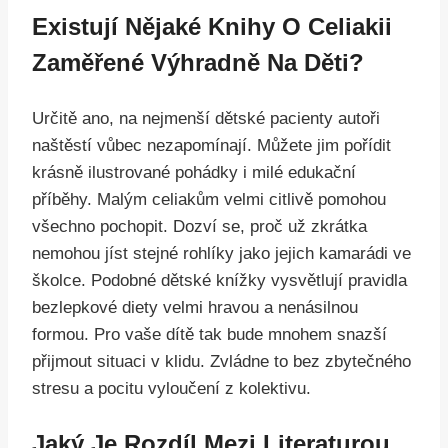
Existují Nějaké Knihy O Celiakii
Zaměřené Výhradně Na Děti?
Určitě ano, na nejmenší dětské pacienty autoři
naštěstí vůbec nezapomínají. Můžete jim pořídit
krásně ilustrované pohádky i milé edukační
příběhy. Malým celiakům velmi citlivě pomohou
všechno pochopit. Dozví se, proč už zkrátka
nemohou jíst stejné rohlíky jako jejich kamarádi ve
školce. Podobné dětské knížky vysvětlují pravidla
bezlepkové diety velmi hravou a nenásilnou
formou. Pro vaše dítě tak bude mnohem snazší
přijmout situaci v klidu. Zvládne to bez zbytečného
stresu a pocitu vyloučení z kolektivu.
Jaký Je Rozdíl Mezi Literaturou