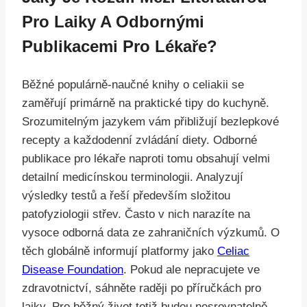
Pro Laiky A Odbornými
Publikacemi Pro Lékaře?
Běžné populárně-naučné knihy o celiakii se
zaměřují primárně na praktické tipy do kuchyně.
Srozumitelným jazykem vám přibližují bezlepkové
recepty a každodenní zvládání diety. Odborné
publikace pro lékaře naproti tomu obsahují velmi
detailní medicínskou terminologii. Analyzují
výsledky testů a řeší především složitou
patofyziologii střev. Často v nich narazíte na
vysoce odborná data ze zahraničních výzkumů. O
těch globálně informují platformy jako
Celiac
Disease Foundation
. Pokud ale nepracujete ve
zdravotnictví, sáhněte raději po příručkách pro
laiky. Pro běžný život totiž budou nesrovnatelně