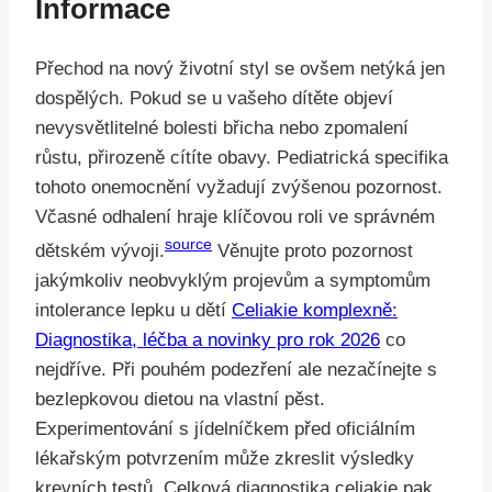
Informace
Přechod na nový životní styl se ovšem netýká jen
dospělých. Pokud se u vašeho dítěte objeví
nevysvětlitelné bolesti břicha nebo zpomalení
růstu, přirozeně cítíte obavy. Pediatrická specifika
tohoto onemocnění vyžadují zvýšenou pozornost.
Včasné odhalení hraje klíčovou roli ve správném
source
dětském vývoji.
Věnujte proto pozornost
jakýmkoliv neobvyklým projevům a symptomům
intolerance lepku u dětí
Celiakie komplexně:
Diagnostika, léčba a novinky pro rok 2026
co
nejdříve. Při pouhém podezření ale nezačínejte s
bezlepkovou dietou na vlastní pěst.
Experimentování s jídelníčkem před oficiálním
lékařským potvrzením může zkreslit výsledky
krevních testů. Celková diagnostika celiakie pak