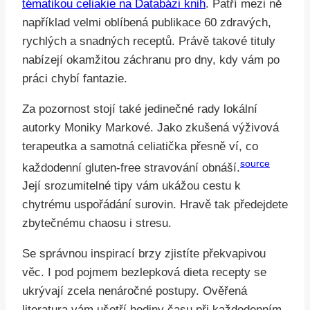
tématikou celiakie na Databázi knih
. Patří mezi ně
například velmi oblíbená publikace 60 zdravých,
rychlých a snadných receptů. Právě takové tituly
nabízejí okamžitou záchranu pro dny, kdy vám po
práci chybí fantazie.
Za pozornost stojí také jedinečné rady lokální
autorky Moniky Markové. Jako zkušená výživová
terapeutka a samotná celiatička přesně ví, co
source
každodenní gluten-free stravování obnáší.
Její srozumitelné tipy vám ukážou cestu k
chytrému uspořádání surovin. Hravě tak předejdete
zbytečnému chaosu i stresu.
Se správnou inspirací brzy zjistíte překvapivou
věc. I pod pojmem bezlepková dieta recepty se
ukrývají zcela nenáročné postupy. Ověřená
literatura vám ušetří hodiny času při každodenním