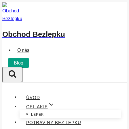
Přeskočit
na
obsah
Obchod Bezlepku
O nás
Blog
ÚVOD
CELIAKIE
LEPEK
POTRAVINY BEZ LEPKU