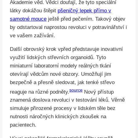
Akademie věd. Vědci doufají, že tyto speciální
látky dokážou štěpit
pšeničný lepek přímo v
samotné mouce
ještě před pečením. Takový objev
by odstartoval naprostou revoluci v potravinářství i
ve vašem zažívání.
Další obrovský krok vpřed představuje inovativní
využití lidských střevních organoidů. Tyto
miniaturní laboratorní modely reálných tkání
otevírají vědcům nové obzory. Umožňují jim
bezpečně a přesně sledovat, jak tenké střevo
source
reaguje na různé podněty.
Nový přístup
znamená doslova revoluci v testování léků. Věrně
simuluje přirozené procesy v lidském těle bez
nutnosti náročných klinických zkoušek na
pacientech.