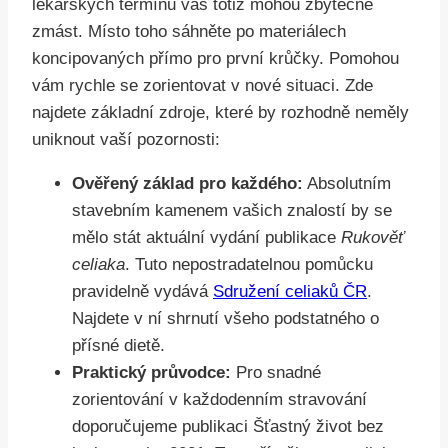
lékařských termínů vás totiž mohou zbytečně
zmást. Místo toho sáhněte po materiálech
koncipovaných přímo pro první krůčky. Pomohou
vám rychle se zorientovat v nové situaci. Zde
najdete základní zdroje, které by rozhodně neměly
uniknout vaší pozornosti:
Ověřený základ pro každého:
Absolutním
stavebním kamenem vašich znalostí by se
mělo stát aktuální vydání publikace
Rukověť
celiaka
. Tuto nepostradatelnou pomůcku
pravidelně vydává
Sdružení celiaků ČR
.
Najdete v ní shrnutí všeho podstatného o
přísné dietě.
Praktický průvodce:
Pro snadné
zorientování v každodenním stravování
doporučujeme publikaci Šťastný život bez