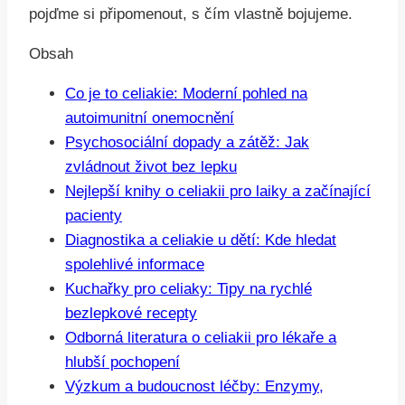
pojďme si připomenout, s čím vlastně bojujeme.
Obsah
Co je to celiakie: Moderní pohled na
autoimunitní onemocnění
Psychosociální dopady a zátěž: Jak
zvládnout život bez lepku
Nejlepší knihy o celiakii pro laiky a začínající
pacienty
Diagnostika a celiakie u dětí: Kde hledat
spolehlivé informace
Kuchařky pro celiaky: Tipy na rychlé
bezlepkové recepty
Odborná literatura o celiakii pro lékaře a
hlubší pochopení
Výzkum a budoucnost léčby: Enzymy,