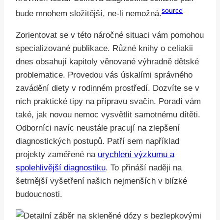
source
bude mnohem složitější, ne-li nemožná.
Zorientovat se v této náročné situaci vám pomohou
specializované publikace. Různé knihy o celiakii
dnes obsahují kapitoly věnované výhradně dětské
problematice. Provedou vás úskalími správného
zavádění diety v rodinném prostředí. Dozvíte se v
nich praktické tipy na přípravu svačin. Poradí vám
také, jak novou nemoc vysvětlit samotnému dítěti.
Odborníci navíc neustále pracují na zlepšení
diagnostických postupů. Patří sem například
projekty zaměřené na
urychlení výzkumu a
spolehlivější diagnostiku
. To přináší naději na
šetrnější vyšetření našich nejmenších v blízké
budoucnosti.