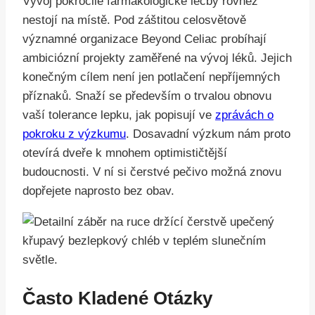
Vývoj pokročilé farmakologické léčby rovněž
nestojí na místě. Pod záštitou celosvětově
významné organizace Beyond Celiac probíhají
ambiciózní projekty zaměřené na vývoj léků. Jejich
konečným cílem není jen potlačení nepříjemných
příznaků. Snaží se především o trvalou obnovu
vaší tolerance lepku, jak popisují ve
zprávách o
pokroku z výzkumu
. Dosavadní výzkum nám proto
otevírá dveře k mnohem optimističtější
budoucnosti. V ní si čerstvé pečivo možná znovu
dopřejete naprosto bez obav.
Často Kladené Otázky