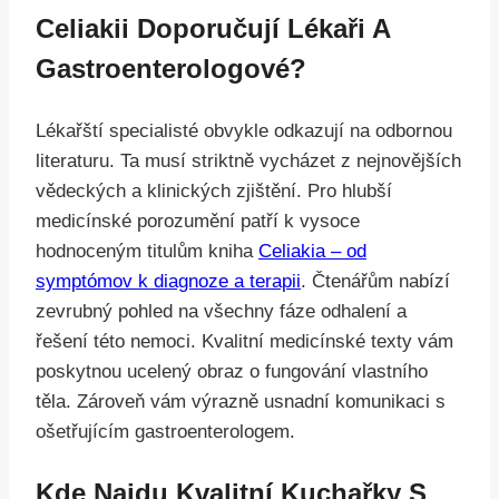
Celiakii Doporučují Lékaři A
Gastroenterologové?
Lékařští specialisté obvykle odkazují na odbornou
literaturu. Ta musí striktně vycházet z nejnovějších
vědeckých a klinických zjištění. Pro hlubší
medicínské porozumění patří k vysoce
hodnoceným titulům kniha
Celiakia – od
symptómov k diagnoze a terapii
. Čtenářům nabízí
zevrubný pohled na všechny fáze odhalení a
řešení této nemoci. Kvalitní medicínské texty vám
poskytnou ucelený obraz o fungování vlastního
těla. Zároveň vám výrazně usnadní komunikaci s
ošetřujícím gastroenterologem.
Kde Najdu Kvalitní Kuchařky S