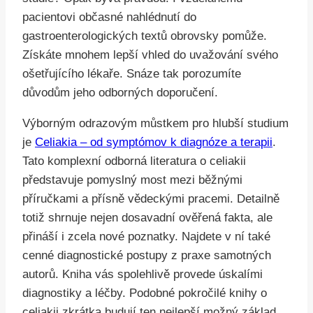
pacientovi občasné nahlédnutí do
gastroenterologických textů obrovsky pomůže.
Získáte mnohem lepší vhled do uvažování svého
ošetřujícího lékaře. Snáze tak porozumíte
důvodům jeho odborných doporučení.
Výborným odrazovým můstkem pro hlubší studium
je
Celiakia – od symptómov k diagnóze a terapii
.
Tato komplexní odborná literatura o celiakii
představuje pomyslný most mezi běžnými
příručkami a přísně vědeckými pracemi. Detailně
totiž shrnuje nejen dosavadní ověřená fakta, ale
přináší i zcela nové poznatky. Najdete v ní také
cenné diagnostické postupy z praxe samotných
autorů. Kniha vás spolehlivě provede úskalími
diagnostiky a léčby. Podobné pokročilé knihy o
celiakii zkrátka budují ten nejlepší možný základ