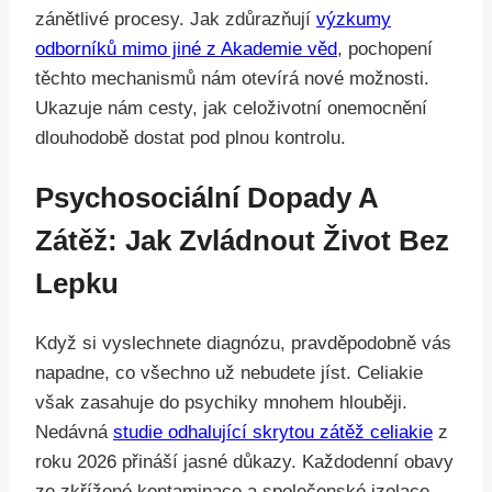
zánětlivé procesy. Jak zdůrazňují
výzkumy
odborníků mimo jiné z Akademie věd
, pochopení
těchto mechanismů nám otevírá nové možnosti.
Ukazuje nám cesty, jak celoživotní onemocnění
dlouhodobě dostat pod plnou kontrolu.
Psychosociální Dopady A
Zátěž: Jak Zvládnout Život Bez
Lepku
Když si vyslechnete diagnózu, pravděpodobně vás
napadne, co všechno už nebudete jíst. Celiakie
však zasahuje do psychiky mnohem hlouběji.
Nedávná
studie odhalující skrytou zátěž celiakie
z
roku 2026 přináší jasné důkazy. Každodenní obavy
ze zkřížené kontaminace a společenské izolace