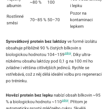
~80 %
100
albumin
i lepku
Pozor na
Rostlinné
70–85 %
50–70
kontaminaci
směsi
lepkem
Syrovátkový protein bez laktózy
ve formě izolátu
obsahuje přibližně 90 % čistých bílkovin s
zdroj
biologickou hodnotou 104–159
. Díky ultra-
nízkému obsahu laktózy pod 0,1 g na 100 ml ho
zvládne i většina citlivějších jedinců. Rychle se
vstřebává, což z něj dělá ideální volbu pro regeneraci
po tréninku.
Hovězí protein bez lepku
nabízí obsah bílkovin ~95
zdroj
% a biologickou hodnotu ~110
. Přitom je
automaticky prostý mléčného cukru. Skvělá