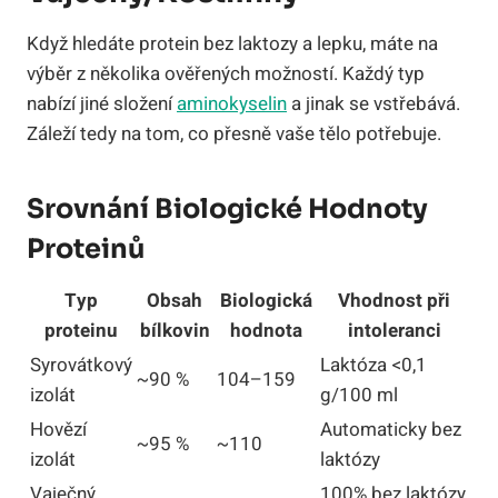
Když hledáte protein bez laktozy a lepku, máte na
výběr z několika ověřených možností. Každý typ
nabízí jiné složení
aminokyselin
a jinak se vstřebává.
Záleží tedy na tom, co přesně vaše tělo potřebuje.
Srovnání Biologické Hodnoty
Proteinů
Typ
Obsah
Biologická
Vhodnost při
proteinu
bílkovin
hodnota
intoleranci
Syrovátkový
Laktóza <0,1
~90 %
104–159
izolát
g/100 ml
Hovězí
Automaticky bez
~95 %
~110
izolát
laktózy
Vaječný
100% bez laktózy