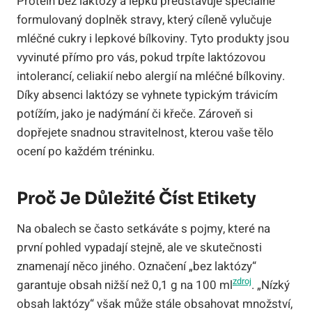
Protein bez laktozy a lepku představuje speciálně
formulovaný doplněk stravy, který cíleně vylučuje
mléčné cukry i lepkové bílkoviny. Tyto produkty jsou
vyvinuté přímo pro vás, pokud trpíte laktózovou
intolerancí, celiakií nebo alergií na mléčné bílkoviny.
Díky absenci laktózy se vyhnete typickým trávicím
potížím, jako je nadýmání či křeče. Zároveň si
dopřejete snadnou stravitelnost, kterou vaše tělo
ocení po každém tréninku.
Proč Je Důležité Číst Etikety
Na obalech se často setkáváte s pojmy, které na
první pohled vypadají stejně, ale ve skutečnosti
znamenají něco jiného. Označení „bez laktózy“
zdroj
garantuje obsah nižší než 0,1 g na 100 ml
. „Nízký
obsah laktózy“ však může stále obsahovat množství,