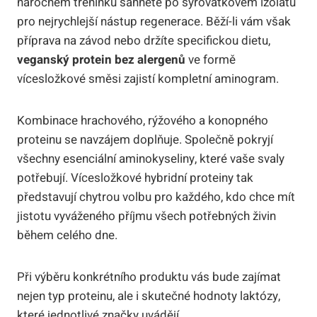
náročném tréninku sáhněte po syrovátkovém izolátu
pro nejrychlejší nástup regenerace. Běží-li vám však
příprava na závod nebo držíte specifickou dietu,
veganský protein bez alergenů
ve formě
vícesložkové směsi zajistí kompletní aminogram.
Kombinace hrachového, rýžového a konopného
proteinu se navzájem doplňuje. Společně pokryjí
všechny esenciální aminokyseliny, které vaše svaly
potřebují. Vícesložkové hybridní proteiny tak
představují chytrou volbu pro každého, kdo chce mít
jistotu vyváženého příjmu všech potřebných živin
během celého dne.
Při výběru konkrétního produktu vás bude zajímat
nejen typ proteinu, ale i skutečné hodnoty laktózy,
které jednotlivé značky uvádějí.