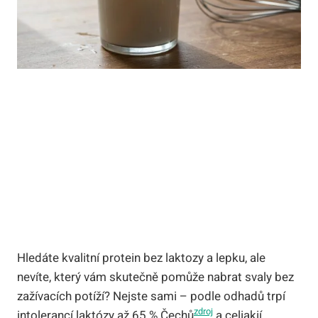
Hledáte kvalitní protein bez laktozy a lepku, ale
nevíte, který vám skutečně pomůže nabrat svaly bez
zažívacích potíží? Nejste sami – podle odhadů trpí
zdroj
intolerancí laktózy až 65 % Čechů
a celiakií