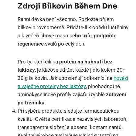
Zdroji Bílkovin Během Dne
Ranní dávka není všechno. Rozložte příjem
bílkovin rovnoměrně. Přidáte-li k obědu luštěniny
a k večeři libové maso nebo tofu, podpoříte
regenerace
svalů po celý den.
Pro ty, kteří cílí na
protein na hubnutí bez
laktózy
, je klíčové udržet každé jídlo kolem 20–
30 g bílkovin. Jak upozorňují odborníci na
hovězí
a vaječné proteiny bez laktózy
, plnohodnotné
aminokyselinové profily zajišťují rychlé
zotavení
po tréninku
.
Při výběru produktu sledujte farmaceutickou
kvalitu. Ověřte certifikace nezávislých laboratoří,
transparentní složení a absenci kontaminantů.
Kvalitní výrobce zveřejňuje výsledky testů na