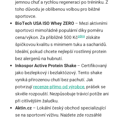
jemnou chuť a rychlou regeneraci po tréninku. Z
toho důvodu je oblíbenou volbou pro běžné
sportovce.
BioTech USA ISO Whey ZERO
– Mezi aktivními
sportovci mimořádně populární díky poměru
zdroj
cena/výkon. Za přibližně 500 Kč
získáte
špičkovou kvalitu s minimem tuku a sacharidů.
Ideální, pokud chcete nejlepší rostlinný protein
bez alergenů na hubnutí.
Inkospor Active Protein Shake
– Certifikovaný
jako bezlepkový i bezlaktózový. Tento shake
vyniká přirozenou chutí bez pachutí. Jak
potvrzují
recenze přímo od výrobce
, prášek se
skvěle rozpouští. Nezpůsobuje trávicí potíže ani
při citlivějším žaludku.
Aktin.cz
– Lokální český obchod specializující
se na sportovní výživu. Najdete zde rozsáhlé