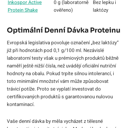
Inkospor Active
0 g (laboratorně
Bez lepku i
Protein Shake
ověřeno)
laktózy
Optimální Denní Dávka Proteinu
Evropská legislativa povoluje označení „bez laktózy“
již při hodnotách pod 0,1 g/100 ml. Nezávislé
laboratorní testy však u prémiových produktů běžně
naměří ještě nižší čísla, než uvádějí oficiální nutriční
hodnoty na obalu. Pokud trpíte silnou intolerancí, i
toto minimální množství vám může způsobovat
trávicí potíže. Proto se vyplatí investovat do
certifikovaných produktů s garantovanou nulovou
kontaminací.
Vaše denní dávka by měla vycházet z tělesné