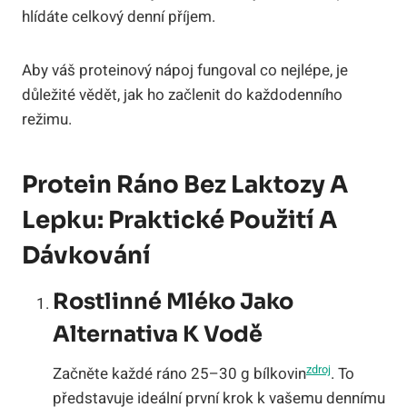
hlídáte celkový denní příjem.
Aby váš proteinový nápoj fungoval co nejlépe, je
důležité vědět, jak ho začlenit do každodenního
režimu.
Protein Ráno Bez Laktozy A
Lepku: Praktické Použití A
Dávkování
Rostlinné Mléko Jako
Alternativa K Vodě
zdroj
Začněte každé ráno 25–30 g bílkovin
. To
představuje ideální první krok k vašemu dennímu