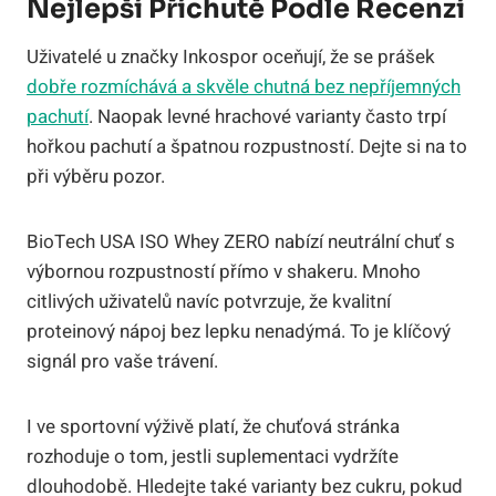
Nejlepší Příchutě Podle Recenzí
Uživatelé u značky Inkospor oceňují, že se prášek
dobře rozmíchává a skvěle chutná bez nepříjemných
pachutí
. Naopak levné hrachové varianty často trpí
hořkou pachutí a špatnou rozpustností. Dejte si na to
při výběru pozor.
BioTech USA ISO Whey ZERO nabízí neutrální chuť s
výbornou rozpustností přímo v shakeru. Mnoho
citlivých uživatelů navíc potvrzuje, že kvalitní
proteinový nápoj bez lepku nenadýmá. To je klíčový
signál pro vaše trávení.
I ve sportovní výživě platí, že chuťová stránka
rozhoduje o tom, jestli suplementaci vydržíte
dlouhodobě. Hledejte také varianty bez cukru, pokud