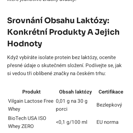
Srovnání Obsahu Laktózy:
Konkrétní Produkty A Jejich
Hodnoty
Když vybíráte isolate protein bez laktózy, oceníte
přesné údaje o skutečném složení. Podívejte se, jak
si vedou tři oblíbené značky na českém trhu:
Produkt
Obsah laktózy
Certifikace
Vilgain Lactose Free
0,01 g na 30 g
Bezlepkový
Whey
porci
BioTech USA ISO
<0,1 g/100 ml
EU norma
Whey ZERO