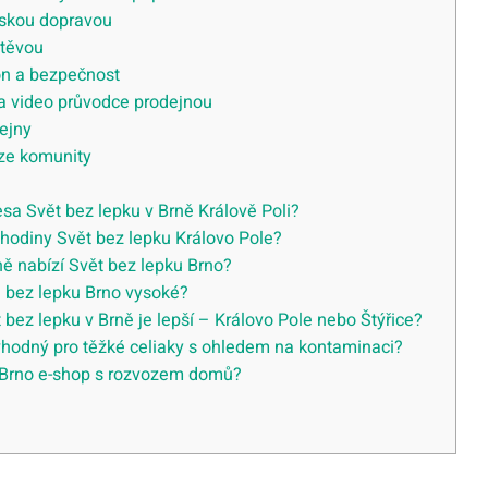
tskou dopravou
štěvou
on a bezpečnost
a video průvodce prodejnou
ejny
ze komunity
sa Svět bez lepku v Brně Králově Poli?
 hodiny Svět bez lepku Královo Pole?
ě nabízí Svět bez lepku Brno?
 bez lepku Brno vysoké?
bez lepku v Brně je lepší – Královo Pole nebo Štýřice?
vhodný pro těžké celiaky s ohledem na kontaminaci?
 Brno e-shop s rozvozem domů?