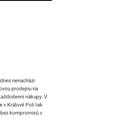
dodnes nenachází
kovou prodejnu na
í každodenní nákupy. V
 v Králově Poli tak
u bez kompromisů v