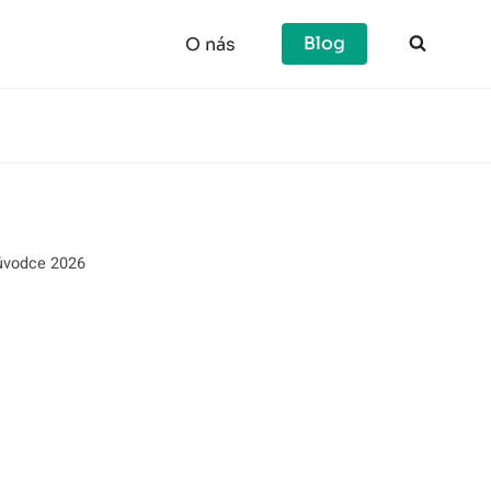
Blog
O nás
růvodce 2026