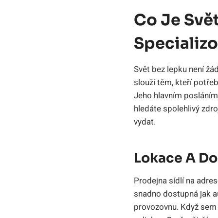
Co Je Svět
Specializ
Svět bez lepku není žá
slouží těm, kteří potře
Jeho hlavním posláním 
hledáte spolehlivý zdr
vydat.
Lokace A Do
Prodejna sídlí na adres
snadno dostupná jak 
provozovnu. Když sem př