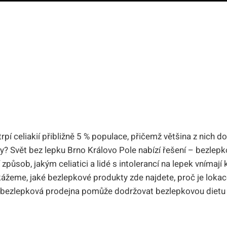
 trpí celiakií přibližně 5 % populace, přičemž většina z nich 
? Svět bez lepku Brno Královo Pole nabízí řešení – bezlep
působ, jakým celiatici a lidé s intolerancí na lepek vnímaj
žeme, jaké bezlepkové produkty zde najdete, proč je lokace
to bezlepková prodejna pomůže dodržovat bezlepkovou diet