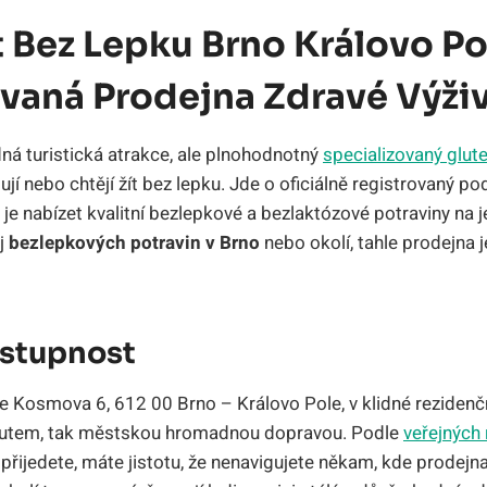
 Bez Lepku Brno Královo Po
ovaná Prodejna Zdravé Výži
dná turistická atrakce, ale plnohodnotný
specializovaný glut
bují nebo chtějí žít bez lepku. Jde o oficiálně registrovaný 
je nabízet kvalitní bezlepkové a bezlaktózové potraviny na
oj
bezlepkových potravin v Brno
nebo okolí, tahle prodejna 
stupnost
e Kosmova 6, 612 00 Brno – Královo Pole, v klidné rezidenční 
autem, tak městskou hromadnou dopravou. Podle
veřejných 
ijedete, máte jistotu, že nenavigujete někam, kde prodejna 