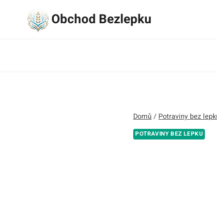
Přeskočit
Obchod Bezlepku
na
obsah
Domů
/
Potraviny bez lepk
POTRAVINY BEZ LEPKU