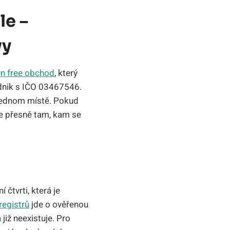
le –
vy
en free obchod
, který
podnik s IČO 03467546.
 jednom místě. Pokud
je přesně tam, kam se
čtvrti, která je
registrů
jde o ověřenou
již neexistuje. Pro