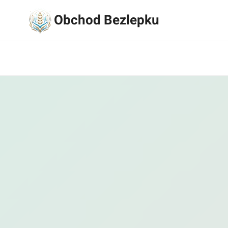
Přeskočit
Obchod Bezlepku
na
obsah