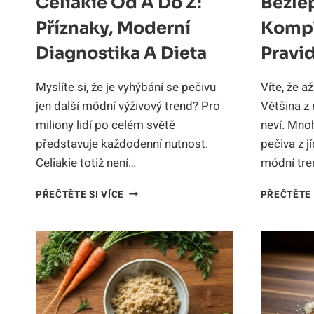
Celiakie Od A Do Z:
Bezle
Příznaky, Moderní
Kompl
Diagnostika A Dieta
Pravid
Myslíte si, že je vyhýbání se pečivu
Víte, že a
jen další módní výživový trend? Pro
Většina z
miliony lidí po celém světě
neví. Mno
představuje každodenní nutnost.
pečiva z j
Celiakie totiž není…
módní tre
CELIAKIE
PŘEČTĚTE SI VÍCE
PŘEČTĚTE 
OD
A
DO
Z:
PŘÍZNAKY,
MODERNÍ
DIAGNOSTIKA
A