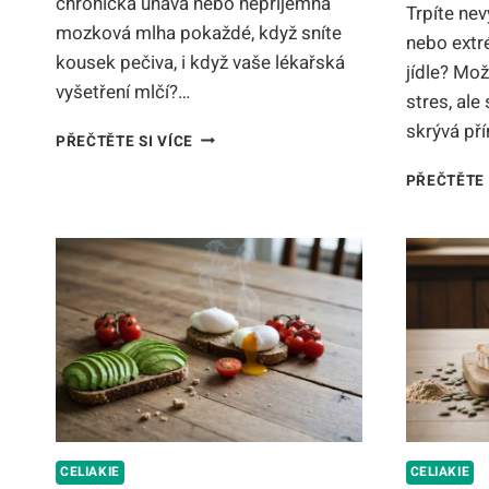
chronická únava nebo nepříjemná
Trpíte ne
mozková mlha pokaždé, když sníte
nebo extr
kousek pečiva, i když vaše lékařská
jídle? Mož
vyšetření mlčí?…
stres, ale
skrývá pří
BEZLEPKOVÁ
PŘEČTĚTE SI VÍCE
DIETA
BEZ
PŘEČTĚTE 
CELIAKIE:
PRŮVODCE,
MÝTY
A
RIZIKA
(2026)
CELIAKIE
CELIAKIE