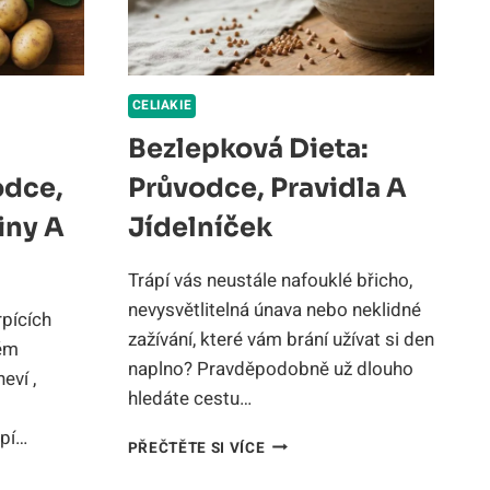
CELIAKIE
Bezlepková Dieta:
odce,
Průvodce, Pravidla A
iny A
Jídelníček
Trápí vás neustále nafouklé břicho,
nevysvětlitelná únava nebo neklidné
rpících
zažívání, které vám brání užívat si den
vém
naplno? Pravděpodobně už dlouho
eví ,
hledáte cestu…
ápí…
BEZLEPKOVÁ
PŘEČTĚTE SI VÍCE
DIETA:
PRŮVODCE,