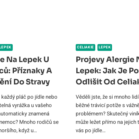
DIAGNOSTI
A
SPRÁVNÁ
STRAVA
LEPEK
CELIAKIE
LEPEK
ie Na Lepek U
Projevy Alergie 
ců: Příznaky A
Lepek: Jak Je Po
ění Do Stravy
Odlišit Od Celia
e každý pláč po jídle nebo
Věděli jste, že si mnoho lidí
telná vyrážka u vašeho
běžné trávicí potíže s vážn
automaticky znamená
problémem? Skutečný viní
 nemoc? Mnoho rodičů se
může ležet přímo na jejich ta
horšího, když u…
vás po jídle…