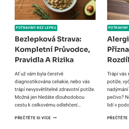
DIETA
POTRAVINY BEZ LEPKU
POTRAVINY
Bezlepková Strava:
Alerg
Kompletní Průvodce,
Přízna
Pravidla A Rizika
Rozdí
Ať už vám byla čerstvě
Trápí vás 
diagnostikována celiakie, nebo vás
potíže, v
trápí nevysvětlitelné zdravotní potíže.
nadýmání 
Možná jen hledáte dlouhodobou
pečivo? N
cestu k celkovému odlehčení…
lidí v pod
BEZLEPKOVÁ
PŘEČTĚTE SI VÍCE
PŘEČTĚTE 
STRAVA:
KOMPLETNÍ