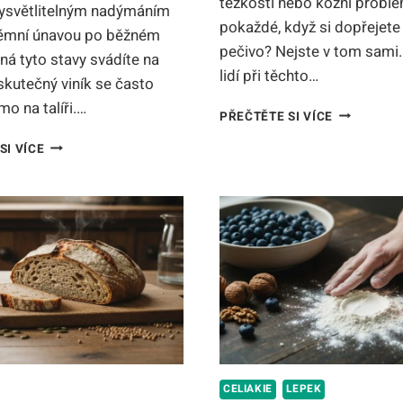
těžkosti nebo kožní probl
vysvětlitelným nadýmáním
pokaždé, když si dopřejete
émní únavou po běžném
pečivo? Nejste v tom sami
ná tyto stavy svádíte na
lidí při těchto…
 skutečný viník se často
mo na talíři.…
ALERGIE
PŘEČTĚTE SI VÍCE
NA
ALERGIE
SI VÍCE
LEPEK:
NA
PŘÍZNAKY,
LEPEK
DIAGNOSTI
PŘÍZNAKY:
A
JAK
ROZDÍL
BEZPEČNĚ
OD
POZNAT
CELIAKIE
PROBLÉM
CELIAKIE
LEPEK