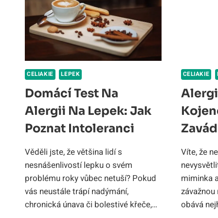
CELIAKIE
LEPEK
CELIAKIE
Domácí Test Na
Alerg
Alergii Na Lepek: Jak
Kojen
Poznat Intoleranci
Zavád
Věděli jste, že většina lidí s
Víte, že n
nesnášenlivostí lepku o svém
nevysvětli
problému roky vůbec netuší? Pokud
miminka 
vás neustále trápí nadýmání,
závažnou
chronická únava či bolestivé křeče,…
obává nej