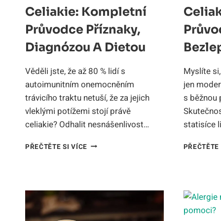
Celiakie: Kompletní
Celia
Průvodce Příznaky,
Průvo
Diagnózou A Dietou
Bezle
Věděli jste, že až 80 % lidí s
Myslíte si
autoimunitním onemocněním
jen modern
trávicího traktu netuší, že za jejich
s běžnou p
vleklými potížemi stojí právě
Skutečnos
celiakie? Odhalit nesnášenlivost…
statisíce l
CELIAKIE:
PŘEČTĚTE SI VÍCE
PŘEČTĚTE 
KOMPLETNÍ
PRŮVODCE
PŘÍZNAKY,
DIAGNÓZOU
A
DIETOU