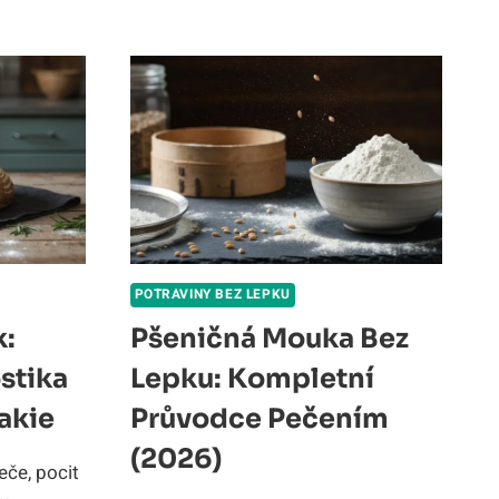
PRAVIDLA
Í
A
,
JÍDELNÍČEK
Y
K
POTRAVINY BEZ LEPKU
k:
Pšeničná Mouka Bez
stika
Lepku: Kompletní
akie
Průvodce Pečením
(2026)
eče, pocit