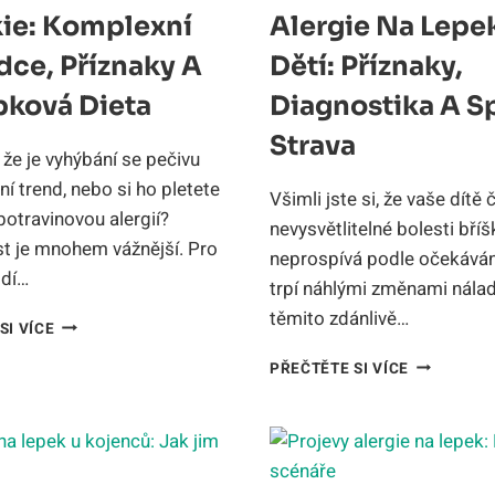
kie: Komplexní
Alergie Na Lepe
dce, Příznaky A
Dětí: Příznaky,
pková Dieta
Diagnostika A S
Strava
, že je vyhýbání se pečivu
í trend, nebo si ho pletete
Všimli jste si, že vaše dítě 
otravinovou alergií?
nevysvětlitelné bolesti bříš
t je mnohem vážnější. Pro
neprospívá podle očekává
idí…
trpí náhlými změnami nála
těmito zdánlivě…
CELIAKIE:
SI VÍCE
KOMPLEXNÍ
ALERGIE
PRŮVODCE,
PŘEČTĚTE SI VÍCE
NA
PŘÍZNAKY
LEPEK
A
U
BEZLEPKOVÁ
DĚTÍ:
DIETA
PŘÍZNAKY,