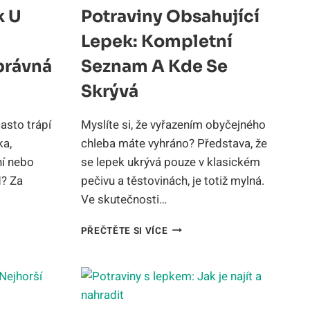
k U
Potraviny Obsahující
Lepek: Kompletní
právná
Seznam A Kde Se
Skrývá
často trápí
Myslíte si, že vyřazením obyčejného
ka,
chleba máte vyhráno? Představa, že
ní nebo
se lepek ukrývá pouze v klasickém
d? Za
pečivu a těstovinách, je totiž mylná.
Ve skutečnosti…
POTRAVINY
PŘEČTĚTE SI VÍCE
OBSAHUJÍCÍ
LEPEK:
KOMPLETNÍ
SEZNAM
A