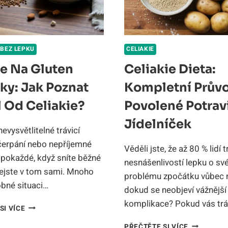
 BEZ LEPKU
CELIAKIE
ie Na Gluten
Celiakie Dieta:
ky: Jak Poznat
Kompletní Prův
l Od Celiakie?
Povolené Potrav
Jídelníček
nevysvětlitelné trávicí
yčerpání nebo nepříjemné
Věděli jste, že až 80 % lidí t
pokaždé, když sníte běžné
nesnášenlivostí lepku o s
ejste v tom sami. Mnoho
problému zpočátku vůbec n
obné situaci…
dokud se neobjeví vážnější
komplikace? Pokud vás tr
ALERGIE
SI VÍCE
NA
CELIAKIE
GLUTEN
PŘEČTĚTE SI VÍCE