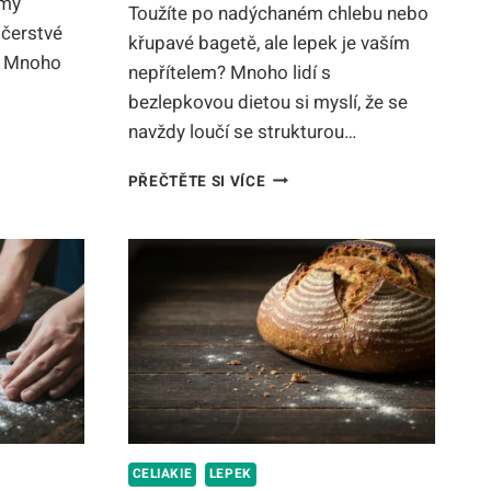
émy
Toužíte po nadýchaném chlebu nebo
 čerstvé
křupavé bagetě, ale lepek je vaším
. Mnoho
nepřítelem? Mnoho lidí s
bezlepkovou dietou si myslí, že se
navždy loučí se strukturou…
PŠENIČNÁ
PŘEČTĚTE SI VÍCE
MOUKA
BEZ
KA
LEPKU:
KOMPLETNÍ
PRŮVODCE
PEČENÍM
(2026)
CELIAKIE
LEPEK