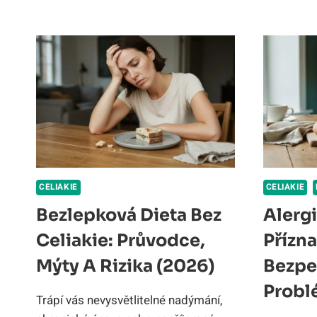
PRŮVODCE,
PRAVIDLA
A
RIZIKA
CELIAKIE
CELIAKIE
Bezlepková Dieta Bez
Alerg
Celiakie: Průvodce,
Přízna
Mýty A Rizika (2026)
Bezpe
Probl
Trápí vás nevysvětlitelné nadýmání,