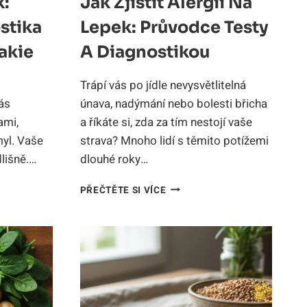
k:
Jak Zjistit Alergii Na
stika
Lepek: Průvodce Testy
akie
A Diagnostikou
Trápí vás po jídle nevysvětlitelná
ás
únava, nadýmání nebo bolesti břicha
ami,
a říkáte si, zda za tím nestojí vaše
myl. Vaše
strava? Mnoho lidí s těmito potížemi
dlišně.…
dlouhé roky…
JAK
PŘEČTĚTE SI VÍCE
ZJISTIT
ALERGII
NA
KA
LEPEK:
PRŮVODCE
TESTY
A
DIAGNOSTIKOU