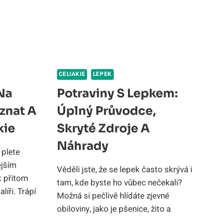
KA
KDE
SE
SKRÝVÁ
CELIAKIE
LEPEK
Na
Potraviny S Lepkem:
znat A
Úplný Průvodce,
kie
Skryté Zdroje A
Náhrady
 plete
ějším
Věděli jste, že se lepek často skrývá i
k přitom
tam, kde byste ho vůbec nečekali?
líři. Trápí
Možná si pečlivě hlídáte zjevné
obiloviny, jako je pšenice, žito a