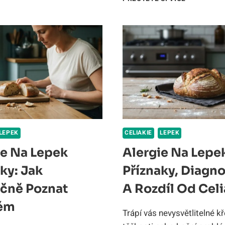
DIETA:
PŘÍZNAKY:
KOMPLETN
JAK
PRŮVODCE
POZNAT
POVOLENÉ
ROZDÍL
POTRAVIN
OD
A
CELIAKIE?
JÍDELNÍČE
LEPEK
CELIAKIE
LEPEK
ie Na Lepek
Alergie Na Lepe
ky: Jak
Příznaky, Diagno
čně Poznat
A Rozdíl Od Celi
ém
Trápí vás nevysvětlitelné kř