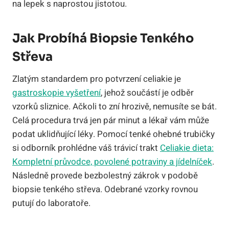
na lepek s naprostou jistotou.
Jak Probíhá Biopsie Tenkého
Střeva
Zlatým standardem pro potvrzení celiakie je
gastroskopie vyšetření
, jehož součástí je odběr
vzorků sliznice. Ačkoli to zní hrozivě, nemusíte se bát.
Celá procedura trvá jen pár minut a lékař vám může
podat uklidňující léky. Pomocí tenké ohebné trubičky
si odborník prohlédne váš trávicí trakt
Celiakie dieta:
Kompletní průvodce, povolené potraviny a jídelníček
.
Následně provede bezbolestný zákrok v podobě
biopsie tenkého střeva. Odebrané vzorky rovnou
putují do laboratoře.