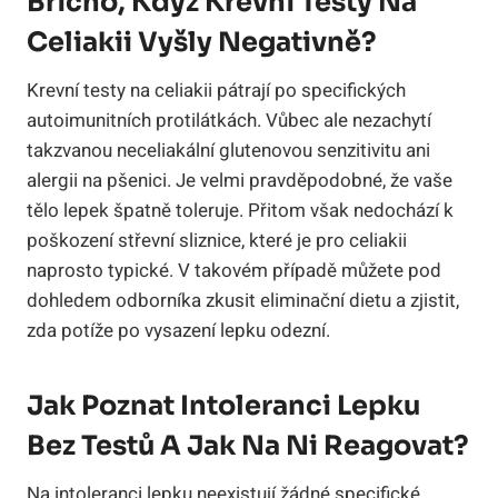
Břicho, Když Krevní Testy Na
Celiakii Vyšly Negativně?
Krevní testy na celiakii pátrají po specifických
autoimunitních protilátkách. Vůbec ale nezachytí
takzvanou neceliakální glutenovou senzitivitu ani
alergii na pšenici. Je velmi pravděpodobné, že vaše
tělo lepek špatně toleruje. Přitom však nedochází k
poškození střevní sliznice, které je pro celiakii
naprosto typické. V takovém případě můžete pod
dohledem odborníka zkusit eliminační dietu a zjistit,
zda potíže po vysazení lepku odezní.
Jak Poznat Intoleranci Lepku
Bez Testů A Jak Na Ni Reagovat?
Na intoleranci lepku neexistují žádné specifické