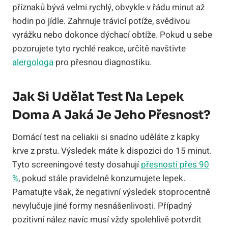
příznaků bývá velmi rychlý, obvykle v řádu minut až
hodin po jídle. Zahrnuje trávicí potíže, svědivou
vyrážku nebo dokonce dýchací obtíže. Pokud u sebe
pozorujete tyto rychlé reakce, určitě navštivte
alergologa
pro přesnou diagnostiku.
Jak Si Udělat Test Na Lepek
Doma A Jaká Je Jeho Přesnost?
Domácí test na celiakii si snadno uděláte z kapky
krve z prstu. Výsledek máte k dispozici do 15 minut.
Tyto screeningové testy dosahují
přesnosti přes 90
%
, pokud stále pravidelně konzumujete lepek.
Pamatujte však, že negativní výsledek stoprocentně
nevylučuje jiné formy nesnášenlivosti. Případný
pozitivní nález navíc musí vždy spolehlivě potvrdit