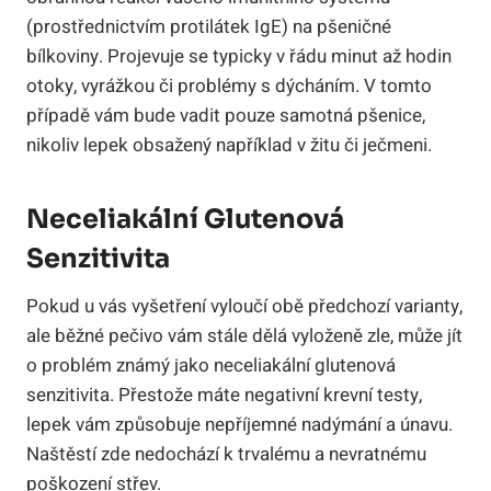
(prostřednictvím protilátek IgE) na pšeničné
bílkoviny. Projevuje se typicky v řádu minut až hodin
otoky, vyrážkou či problémy s dýcháním. V tomto
případě vám bude vadit pouze samotná pšenice,
nikoliv lepek obsažený například v žitu či ječmeni.
Neceliakální Glutenová
Senzitivita
Pokud u vás vyšetření vyloučí obě předchozí varianty,
ale běžné pečivo vám stále dělá vyloženě zle, může jít
o problém známý jako neceliakální glutenová
senzitivita. Přestože máte negativní krevní testy,
lepek vám způsobuje nepříjemné nadýmání a únavu.
Naštěstí zde nedochází k trvalému a nevratnému
poškození střev.