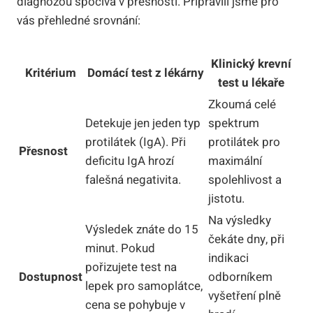
diagnózou spočívá v přesnosti. Připravili jsme pro
vás přehledné srovnání:
Klinický krevní
Kritérium
Domácí test z lékárny
test u lékaře
Zkoumá celé
Detekuje jen jeden typ
spektrum
protilátek (IgA). Při
protilátek pro
Přesnost
deficitu IgA hrozí
maximální
falešná negativita.
spolehlivost a
jistotu.
Na výsledky
Výsledek znáte do 15
čekáte dny, při
minut. Pokud
indikaci
pořizujete test na
Dostupnost
odborníkem
lepek pro samoplátce,
vyšetření plně
cena se pohybuje v