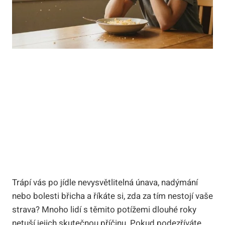
Trápí vás po jídle nevysvětlitelná únava, nadýmání
nebo bolesti břicha a říkáte si, zda za tím nestojí vaše
strava? Mnoho lidí s těmito potížemi dlouhé roky
netuší jejich skutečnou příčinu. Pokud podezříváte