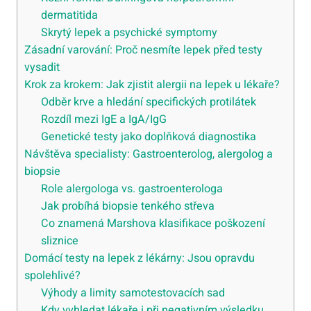
dermatitida
Skrytý lepek a psychické symptomy
Zásadní varování: Proč nesmíte lepek před testy
vysadit
Krok za krokem: Jak zjistit alergii na lepek u lékaře?
Odběr krve a hledání specifických protilátek
Rozdíl mezi IgE a IgA/IgG
Genetické testy jako doplňková diagnostika
Návštěva specialisty: Gastroenterolog, alergolog a
biopsie
Role alergologa vs. gastroenterologa
Jak probíhá biopsie tenkého střeva
Co znamená Marshova klasifikace poškození
sliznice
Domácí testy na lepek z lékárny: Jsou opravdu
spolehlivé?
Výhody a limity samotestovacích sad
Kdy vyhledat lékaře i při negativním výsledku