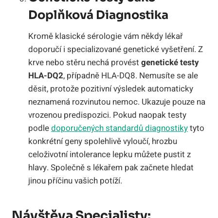
Doplňková Diagnostika
Kromě klasické sérologie vám někdy lékař
doporučí i specializované genetické vyšetření. Z
krve nebo stěru nechá provést
genetické testy
HLA-DQ2
, případně HLA-DQ8. Nemusíte se ale
děsit, protože pozitivní výsledek automaticky
neznamená rozvinutou nemoc. Ukazuje pouze na
vrozenou predispozici. Pokud naopak testy
podle
doporučených standardů diagnostiky
tyto
konkrétní geny spolehlivě vyloučí, hrozbu
celoživotní intolerance lepku můžete pustit z
hlavy. Společně s lékařem pak začnete hledat
jinou příčinu vašich potíží.
Návštěva Specialisty: