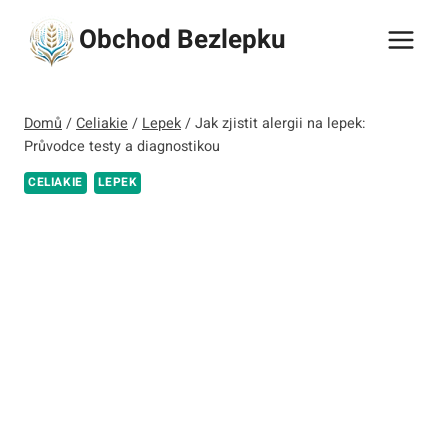
Přeskočit
Obchod Bezlepku
na
obsah
Domů
/
Celiakie
/
Lepek
/
Jak zjistit alergii na lepek:
Průvodce testy a diagnostikou
CELIAKIE
LEPEK