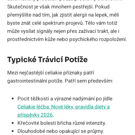
Skutečnost je však mnohem pestřejší. Pokud
přemýšlíte nad tím, jak zjistit alergii na lepek, měli
byste znát celé spektrum projevů. Tělo vám totiž
může vysílat signály nejen přes zažívací trakt, ale i
prostřednictvím kůže nebo psychického rozpoložení.
Typické Trávicí Potíže
Mezi nejčastější celiakie příznaky patří
gastrointestinální potíže. Patří sem především:
Pocit těžkosti a výrazné nadýmání po jídle
Celiakie léčba: Nové léky, pravidla diety a
příspěvky 2026
.
Křečovité bolesti břicha různé intenzity.
Dlouhodobé nebo opakující se průjmy.