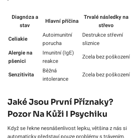
Diagnóza a
Trvalé následky na
Hlavní příčina
stav
střevo
Autoimunitní
Destrukce střevní
Celiakie
porucha
sliznice
Alergie na
Imunitní (IgE)
Zcela bez poškození
pšenici
reakce
Běžná
Senzitivita
Zcela bez poškození
intolerance
Jaké Jsou První Příznaky?
Pozor Na Kůži I Psychiku
Když se řekne nesnášenlivost lepku, většina z nás si
automaticky představí pouze problémy s trávením.