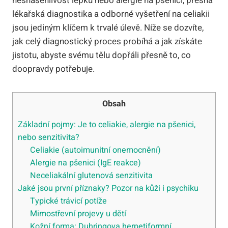
nesnášenlivost lepku nebo alergie na pšenici, přesná
lékařská diagnostika a odborné vyšetření na celiakii
jsou jediným klíčem k trvalé úlevě. Níže se dozvíte,
jak celý diagnostický proces probíhá a jak získáte
jistotu, abyste svému tělu dopřáli přesně to, co
doopravdy potřebuje.
Obsah
Základní pojmy: Je to celiakie, alergie na pšenici,
nebo senzitivita?
Celiakie (autoimunitní onemocnění)
Alergie na pšenici (IgE reakce)
Neceliakální glutenová senzitivita
Jaké jsou první příznaky? Pozor na kůži i psychiku
Typické trávicí potíže
Mimostřevní projevy u dětí
Kožní forma: Duhringova herpetiformní