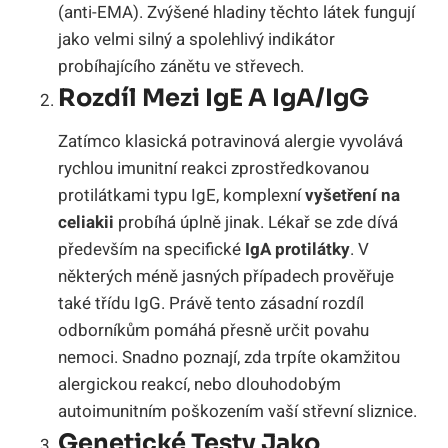
(anti-EMA). Zvýšené hladiny těchto látek fungují
jako velmi silný a spolehlivý indikátor
probíhajícího zánětu ve střevech.
Rozdíl Mezi IgE A IgA/IgG
Zatímco klasická potravinová alergie vyvolává
rychlou imunitní reakci zprostředkovanou
protilátkami typu IgE, komplexní
vyšetření na
celiakii
probíhá úplně jinak. Lékař se zde dívá
především na specifické
IgA protilátky
. V
některých méně jasných případech prověřuje
také třídu IgG. Právě tento zásadní rozdíl
odborníkům pomáhá přesně určit povahu
nemoci. Snadno poznají, zda trpíte okamžitou
alergickou reakcí, nebo dlouhodobým
autoimunitním poškozením vaší střevní sliznice.
Genetické Testy Jako