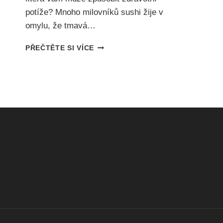
potíže? Mnoho milovníků sushi žije v
omylu, že tmavá…
NEJLEPŠÍ
PŘEČTĚTE SI VÍCE
SOJOVÁ
OMÁČKA
BEZ
LEPKU:
JAK
VYBRAT
A
NENALETĚT