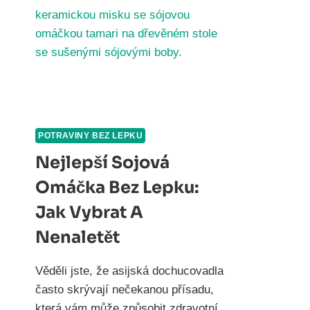
POTRAVINY BEZ LEPKU
Nejlepší Sojová
Omáčka Bez Lepku:
Jak Vybrat A
Nenaletět
Věděli jste, že asijská dochucovadla
často skrývají nečekanou přísadu,
která vám může způsobit zdravotní