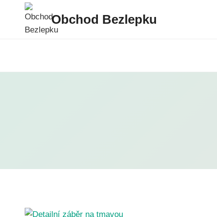
Přeskočit
Obchod Bezlepku
na
obsah