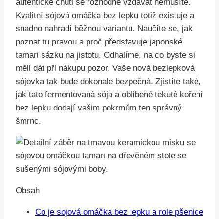
autentické chuti se rozhodně vzdávat nemusíte.
Kvalitní sójová omáčka bez lepku totiž existuje a
snadno nahradí běžnou variantu. Naučíte se, jak
poznat tu pravou a proč představuje japonské
tamari sázku na jistotu. Odhalíme, na co byste si
měli dát při nákupu pozor. Vaše nová bezlepková
sójovka tak bude dokonale bezpečná. Zjistíte také,
jak tato fermentovaná sója a oblíbené tekuté koření
bez lepku dodají vašim pokrmům ten správný
šmrnc.
Obsah
Co je sojová omáčka bez lepku a role pšenice