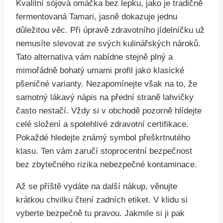
Kvalitní sójová omáčka bez lepku, jako je tradičně
fermentovaná Tamari, jasně dokazuje jednu
důležitou věc. Při úpravě zdravotního jídelníčku už
nemusíte slevovat ze svých kulinářských nároků.
Tato alternativa vám nabídne stejně plný a
mimořádně bohatý umami profil jako klasické
pšeničné varianty. Nezapomínejte však na to, že
samotný lákavý nápis na přední straně lahvičky
často nestačí. Vždy si v obchodě pozorně hlídejte
celé složení a spolehlivé zdravotní certifikace.
Pokaždé hledejte známý symbol přeškrtnutého
klasu. Ten vám zaručí stoprocentní bezpečnost
bez zbytečného rizika nebezpečné kontaminace.
Až se příště vydáte na další nákup, věnujte
krátkou chvilku čtení zadních etiket. V klidu si
vyberte bezpečně tu pravou. Jakmile si ji pak