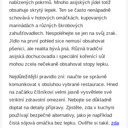
nabízených pokrmů. Mnoho asijských jídel totiž
obsahuje skrytý lepek. Ten se často nenápadně
schovává v hotových omáčkách, kupovaných
marinádách a různých škrobových
zahušťovadlech. Nespoléhejte se jen na svůj zrak.
Jídlo na první pohled sice nemusí obsahovat
pšenici, ale realita bývá jiná. Různá tradiční
asijská dochucovadla i speciální kořenící sůl
mohou zcela nečekaně obsahovat stopy lepku.
Nejdůležitější pravidlo zní: naučte se správně
komunikovat s obsluhou vybrané restaurace. Hned
na začátku číšníkovi velmi jasně vysvětlete své
striktní zdravotní omezení. Nebojte se důkladně
doptat na detaily přípravy. Zjistěte, zda v kuchyni
používají bezpečné alternativy, jako je například
čistá sójová omáčka bez lepku. Ověřte si také,
zda