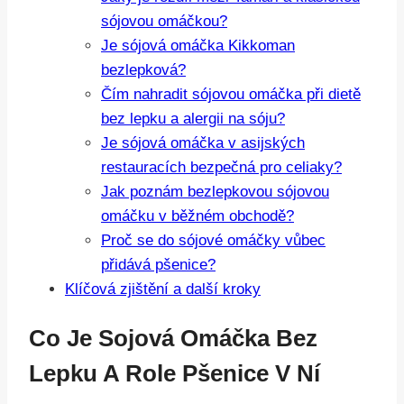
sójovou omáčkou?
Je sójová omáčka Kikkoman
bezlepková?
Čím nahradit sójovou omáčka při dietě
bez lepku a alergii na sóju?
Je sójová omáčka v asijských
restauracích bezpečná pro celiaky?
Jak poznám bezlepkovou sójovou
omáčku v běžném obchodě?
Proč se do sójové omáčky vůbec
přidává pšenice?
Klíčová zjištění a další kroky
Co Je Sojová Omáčka Bez
Lepku A Role Pšenice V Ní