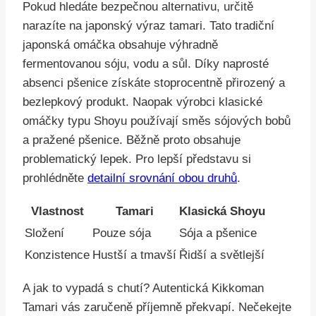
Pokud hledáte bezpečnou alternativu, určitě
narazíte na japonský výraz tamari. Tato tradiční
japonská omáčka obsahuje výhradně
fermentovanou sóju, vodu a sůl. Díky naprosté
absenci pšenice získáte stoprocentně přirozený a
bezlepkový produkt. Naopak výrobci klasické
omáčky typu Shoyu používají směs sójových bobů
a pražené pšenice. Běžně proto obsahuje
problematický lepek. Pro lepší představu si
prohlédněte
detailní srovnání obou druhů
.
Vlastnost
Tamari
Klasická Shoyu
Složení
Pouze sója
Sója a pšenice
Konzistence
Hustší a tmavší
Řidší a světlejší
A jak to vypadá s chutí? Autentická Kikkoman
Tamari vás zaručeně příjemně překvapí. Nečekejte