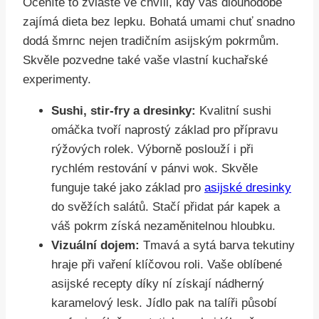
Oceníte to zvláště ve chvíli, kdy vás dlouhodobě
zajímá dieta bez lepku. Bohatá umami chuť snadno
dodá šmrnc nejen tradičním asijským pokrmům.
Skvěle pozvedne také vaše vlastní kuchařské
experimenty.
Sushi, stir-fry a dresinky:
Kvalitní sushi
omáčka tvoří naprostý základ pro přípravu
rýžových rolek. Výborně poslouží i při
rychlém restování v pánvi wok. Skvěle
funguje také jako základ pro
asijské dresinky
do svěžích salátů. Stačí přidat pár kapek a
váš pokrm získá nezaměnitelnou hloubku.
Vizuální dojem:
Tmavá a sytá barva tekutiny
hraje při vaření klíčovou roli. Vaše oblíbené
asijské recepty díky ní získají nádherný
karamelový lesk. Jídlo pak na talíři působí