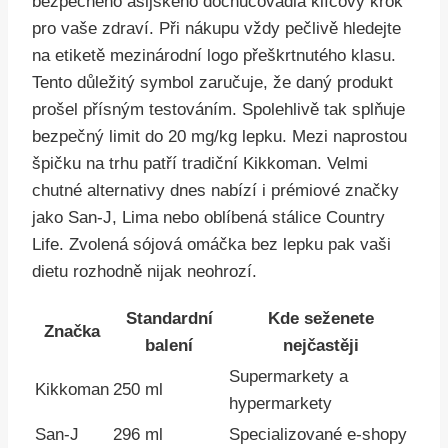
bezpečného asijského dochucovadla klíčový krok
pro vaše zdraví. Při nákupu vždy pečlivě hledejte
na etiketě mezinárodní logo přeškrtnutého klasu.
Tento důležitý symbol zaručuje, že daný produkt
prošel přísným testováním. Spolehlivě tak splňuje
bezpečný limit do 20 mg/kg lepku. Mezi naprostou
špičku na trhu patří tradiční Kikkoman. Velmi
chutné alternativy dnes nabízí i prémiové značky
jako San-J, Lima nebo oblíbená stálice Country
Life. Zvolená sójová omáčka bez lepku pak vaši
dietu rozhodně nijak neohrozí.
Standardní
Kde seženete
Značka
balení
nejčastěji
Supermarkety a
Kikkoman
250 ml
hypermarkety
San-J
296 ml
Specializované e-shopy