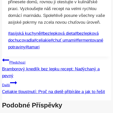
přinesete domů, rovnou ji otestujte v kulinářské
praxi. Vyzkoušejte náš recept na velmi rychlou
domácí marinádu. Spolehlivě posune všechny vaše
asijské pokrmy na zcela novou chuťovou úroveň.
Štítky
#
asijská kuchyně
#
bezlepková dieta
#
bezlepková
příspěvků:
dochucovadla
#
celiakie
#
chuť umami
#
fermentované
potraviny
#
tamari
Navigace
Předchozí
Bramborový knedlík bez lepku recept: Nadýchaný a
Pro
pevný
Příspěvek
Další
Celiakie tloustnutí: Proč na dietě přibíráte a jak to řešit
Podobné Příspěvky