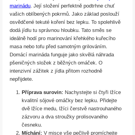
marinádu
. Její složení perfektně podtrhne chuť
vašich oblíbených pokrmů. Jako základ poslouží
osvědčené tekuté koření bez lepku. To spolehlivě
dodá jídlu tu správnou hloubku. Tato směs se
ideálně hodí pro marinování křehkého kuřecího
masa nebo tofu před samotným grilováním.
Domácí marináda funguje jako skvělá náhrada
pšeničných složek z běžných omáček. O
intenzivní zážitek z jídla přitom rozhodně
nepřijdete.
Příprava surovin:
Nachystejte si čtyři lžíce
kvalitní sójové omáčky bez lepku. Přidejte
dvě lžíce medu, lžíci čerstvě nastrouhaného
zázvoru a dva stroužky prolisovaného
česneku.
Míchání:
V misce vše pečlivě promíchejte