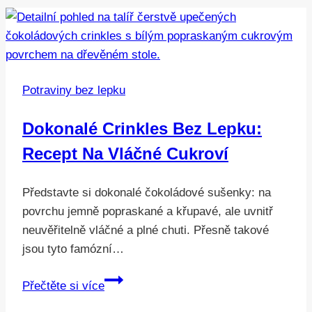
Potraviny bez lepku
Dokonalé Crinkles Bez Lepku:
Recept Na Vláčné Cukroví
Představte si dokonalé čokoládové sušenky: na
povrchu jemně popraskané a křupavé, ale uvnitř
neuvěřitelně vláčné a plné chuti. Přesně takové
jsou tyto famózní…
Dokonalé
Přečtěte si více
crinkles