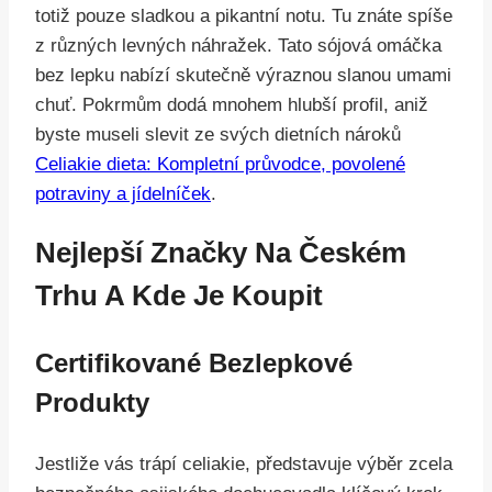
totiž pouze sladkou a pikantní notu. Tu znáte spíše
z různých levných náhražek. Tato sójová omáčka
bez lepku nabízí skutečně výraznou slanou umami
chuť. Pokrmům dodá mnohem hlubší profil, aniž
byste museli slevit ze svých dietních nároků
Celiakie dieta: Kompletní průvodce, povolené
potraviny a jídelníček
.
Nejlepší Značky Na Českém
Trhu A Kde Je Koupit
Certifikované Bezlepkové
Produkty
Jestliže vás trápí celiakie, představuje výběr zcela