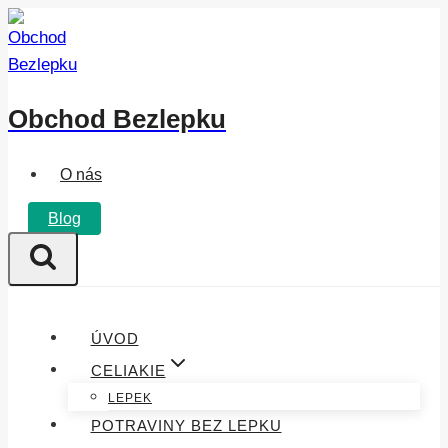
Přeskočit
na
obsah
Obchod Bezlepku
O nás
Blog
ÚVOD
CELIAKIE
LEPEK
POTRAVINY BEZ LEPKU