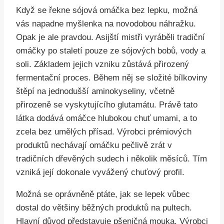
Když se řekne sójová omáčka bez lepku, možná
vás napadne myšlenka na novodobou náhražku.
Opak je ale pravdou. Asijští mistři vyráběli tradiční
omáčky po staletí pouze ze sójových bobů, vody a
soli. Základem jejich vzniku zůstává přirozený
fermentační proces. Během něj se složité bílkoviny
štěpí na jednodušší aminokyseliny, včetně
přirozeně se vyskytujícího glutamátu. Právě tato
látka dodává omáčce hlubokou chuť umami, a to
zcela bez umělých přísad. Výrobci prémiových
produktů nechávají omáčku pečlivě zrát v
tradičních dřevěných sudech i několik měsíců. Tím
vzniká její dokonale vyvážený chuťový profil.
Možná se oprávněně ptáte, jak se lepek vůbec
dostal do většiny běžných produktů na pultech.
Hlavní důvod představuje pšeničná mouka. Výrobci