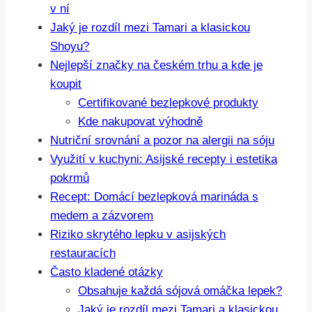
v ní
Jaký je rozdíl mezi Tamari a klasickou
Shoyu?
Nejlepší značky na českém trhu a kde je
koupit
Certifikované bezlepkové produkty
Kde nakupovat výhodně
Nutriční srovnání a pozor na alergii na sóju
Využití v kuchyni: Asijské recepty i estetika
pokrmů
Recept: Domácí bezlepková marináda s
medem a zázvorem
Riziko skrytého lepku v asijských
restauracích
Často kladené otázky
Obsahuje každá sójová omáčka lepek?
Jaký je rozdíl mezi Tamari a klasickou