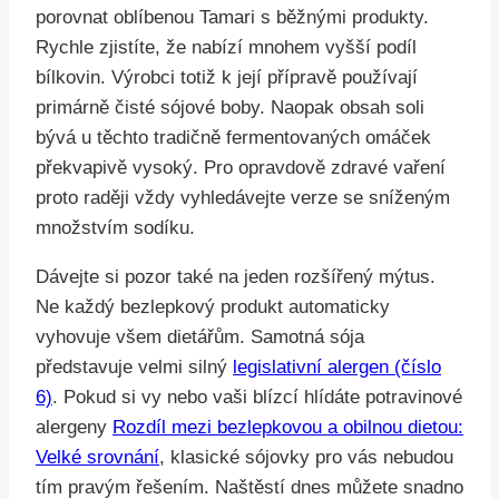
porovnat oblíbenou Tamari s běžnými produkty.
Rychle zjistíte, že nabízí mnohem vyšší podíl
bílkovin. Výrobci totiž k její přípravě používají
primárně čisté sójové boby. Naopak obsah soli
bývá u těchto tradičně fermentovaných omáček
překvapivě vysoký. Pro opravdově zdravé vaření
proto raději vždy vyhledávejte verze se sníženým
množstvím sodíku.
Dávejte si pozor také na jeden rozšířený mýtus.
Ne každý bezlepkový produkt automaticky
vyhovuje všem dietářům. Samotná sója
představuje velmi silný
legislativní alergen (číslo
6)
. Pokud si vy nebo vaši blízcí hlídáte potravinové
alergeny
Rozdíl mezi bezlepkovou a obilnou dietou:
Velké srovnání
, klasické sójovky pro vás nebudou
tím pravým řešením. Naštěstí dnes můžete snadno