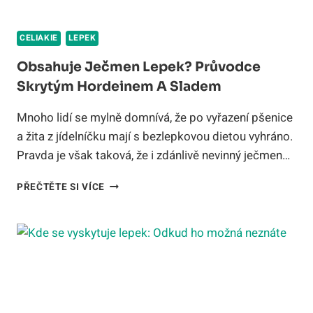
CELIAKIE
LEPEK
Obsahuje Ječmen Lepek? Průvodce
Skrytým Hordeinem A Sladem
Mnoho lidí se mylně domnívá, že po vyřazení pšenice
a žita z jídelníčku mají s bezlepkovou dietou vyhráno.
Pravda je však taková, že i zdánlivě nevinný ječmen…
OBSAHUJE
PŘEČTĚTE SI VÍCE
JEČMEN
LEPEK?
PRŮVODCE
SKRYTÝM
HORDEINEM
A
SLADEM