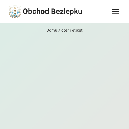
Přeskočit
Obchod Bezlepku
na
obsah
Domů
/
čtení etiket