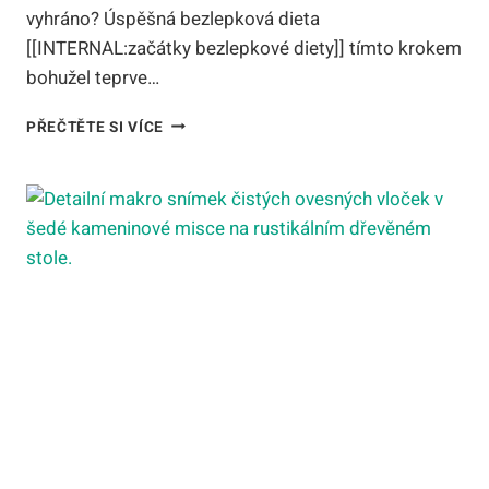
vyhráno? Úspěšná bezlepková dieta
[[INTERNAL:začátky bezlepkové diety]] tímto krokem
bohužel teprve…
SKRYTÝ
PŘEČTĚTE SI VÍCE
LEPEK:
KDE
VŠUDE
ČÍHÁ
A
JAK
ČÍST
ETIKETY
POTRAVIN