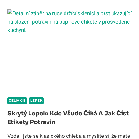
POTRAVINY:
PRŮVODCE
NÁKUPEM
2026
CELIAKIE
LEPEK
Skrytý Lepek: Kde Všude Číhá A Jak Číst
Etikety Potravin
Vzdali jste se klasického chleba a myslíte si, že máte