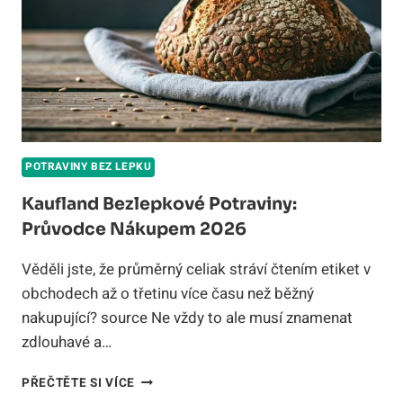
POTRAVINY BEZ LEPKU
Kaufland Bezlepkové Potraviny:
Průvodce Nákupem 2026
Věděli jste, že průměrný celiak stráví čtením etiket v
obchodech až o třetinu více času než běžný
nakupující? source Ne vždy to ale musí znamenat
zdlouhavé a…
KAUFLAND
PŘEČTĚTE SI VÍCE
BEZLEPKOVÉ