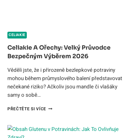
CELIAKIE
Celiakie A Ořechy: Velký Průvodce
Bezpečným Výběrem 2026
Věděli jste, že i přirozeně bezlepkové potraviny
mohou během průmyslového balení představovat
nečekané riziko? Ačkoliv jsou mandle či vlašáky
samy o sobě…
CELIAKIE
PŘEČTĚTE SI VÍCE
A
OŘECHY:
VELKÝ
PRŮVODCE