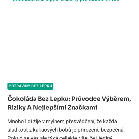
KOMPLETNÍ
SEZNAM
A
SKRYTÉ
ZDROJE
POTRAVINY BEZ LEPKU
Čokoláda Bez Lepku: Průvodce Výběrem,
Riziky A Nejlepšími Značkami
Mnoho lidí žije v mylném přesvědčení, že každá
sladkost z kakaových bobů je přirozeně bezpečná.
Pokud se vás ale týká celiakie, víte, že i jediný