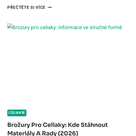
PRŮVODCE:
PŘEČTĚTE SI VÍCE
JAK
NA
ŽIVOT
BEZ
LEPKU
A
BEZ
LAKTÓZY
V
ROCE
2026
CELIAKIE
Brožury Pro Celiaky: Kde Stáhnout
Materiály A Rady (2026)