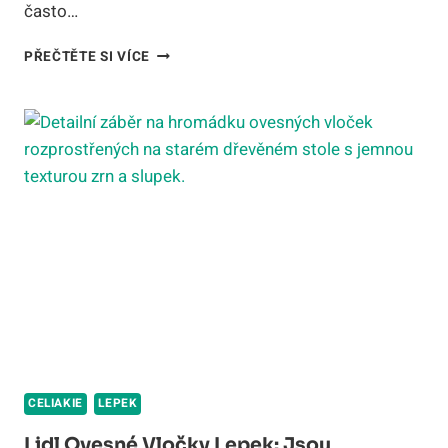
často…
NEJLEPŠÍ
PŘEČTĚTE SI VÍCE
HOŘČICE
BEZ
LEPKU:
SROVNÁNÍ
ZNAČEK
A
NA
CO
SI
DÁT
POZOR
CELIAKIE
LEPEK
Lidl Ovesné Vločky Lepek: Jsou