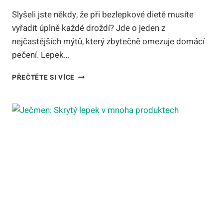
Slyšeli jste někdy, že při bezlepkové dietě musíte
vyřadit úplně každé droždí? Jde o jeden z
nejčastějších mýtů, který zbytečně omezuje domácí
pečení. Lepek…
LEPEK
PŘEČTĚTE SI VÍCE
V
KVASNICÍCH:
KTERÉ
DROŽDÍ
JE
PŘI
CELIAKII
BEZPEČNÉ?