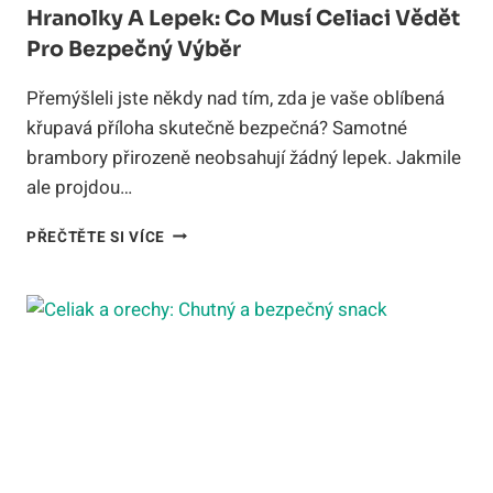
Hranolky A Lepek: Co Musí Celiaci Vědět
Pro Bezpečný Výběr
Přemýšleli jste někdy nad tím, zda je vaše oblíbená
křupavá příloha skutečně bezpečná? Samotné
brambory přirozeně neobsahují žádný lepek. Jakmile
ale projdou…
HRANOLKY
PŘEČTĚTE SI VÍCE
A
LEPEK:
CO
MUSÍ
CELIACI
VĚDĚT
PRO
BEZPEČNÝ
VÝBĚR