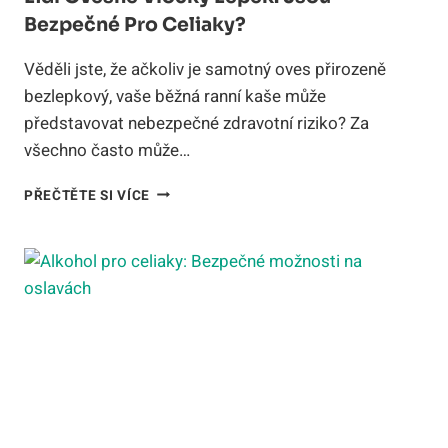
Bezpečné Pro Celiaky?
Věděli jste, že ačkoliv je samotný oves přirozeně
bezlepkový, vaše běžná ranní kaše může
představovat nebezpečné zdravotní riziko? Za
všechno často může…
LIDL
PŘEČTĚTE SI VÍCE
OVESNÉ
VLOČKY
LEPEK:
JSOU
BEZPEČNÉ
PRO
CELIAKY?