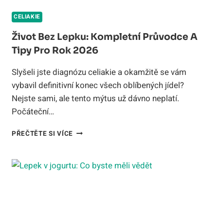
CELIAKIE
Život Bez Lepku: Kompletní Průvodce A
Tipy Pro Rok 2026
Slyšeli jste diagnózu celiakie a okamžitě se vám
vybavil definitivní konec všech oblíbených jídel?
Nejste sami, ale tento mýtus už dávno neplatí.
Počáteční…
ŽIVOT
PŘEČTĚTE SI VÍCE
BEZ
LEPKU:
KOMPLETNÍ
PRŮVODCE
A
TIPY
PRO
ROK