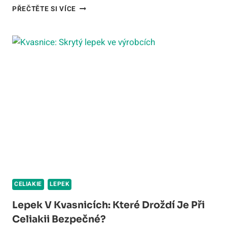
OBSAH
PŘEČTĚTE SI VÍCE
GLUTENU
V
POTRAVINÁCH:
PRŮVODCE
LIMITY
A
SLOŽENÍM
2026
CELIAKIE
LEPEK
Lepek V Kvasnicích: Které Droždí Je Při
Celiakii Bezpečné?