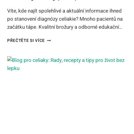
Víte, kde najít spolehlivé a aktuální informace ihned
po stanovení diagnózy celiakie? Mnoho pacientů na
začátku tápe. Kvalitní brožury a odborné edukační…
BROŽURY
PŘEČTĚTE SI VÍCE
PRO
CELIAKY:
KDE
STÁHNOUT
MATERIÁLY
A
RADY
(2026)