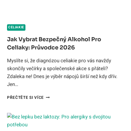
CELIAKIE
Jak Vybrat Bezpečný Alkohol Pro
Celiaky: Průvodce 2026
Myslíte si, že diagnózou celiakie pro vás navždy
skončily večírky a společenské akce s přáteli?
Zdaleka ne! Dnes je výběr nápojů širší než kdy dřív.
Jen…
JAK
PŘEČTĚTE SI VÍCE
VYBRAT
BEZPEČNÝ
ALKOHOL
PRO
CELIAKY: