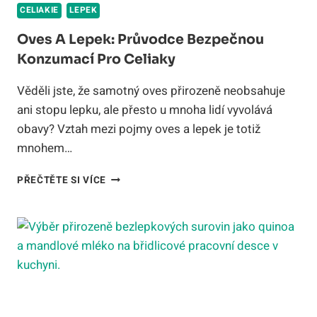
CELIAKIE
LEPEK
Oves A Lepek: Průvodce Bezpečnou
Konzumací Pro Celiaky
Věděli jste, že samotný oves přirozeně neobsahuje
ani stopu lepku, ale přesto u mnoha lidí vyvolává
obavy? Vztah mezi pojmy oves a lepek je totiž
mnohem…
OVES
PŘEČTĚTE SI VÍCE
A
LEPEK:
PRŮVODCE
BEZPEČNOU
KONZUMACÍ
PRO
CELIAKY