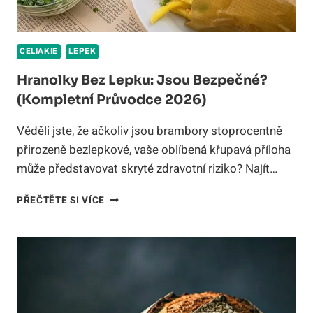
CELIAKIE
LEPEK
Hranolky Bez Lepku: Jsou Bezpečné?
(Kompletní Průvodce 2026)
Věděli jste, že ačkoliv jsou brambory stoprocentně
přirozeně bezlepkové, vaše oblíbená křupavá příloha
může představovat skryté zdravotní riziko? Najít…
HRANOLKY
PŘEČTĚTE SI VÍCE
BEZ
LEPKU:
JSOU
BEZPEČNÉ?
(KOMPLETNÍ
PRŮVODCE
2026)