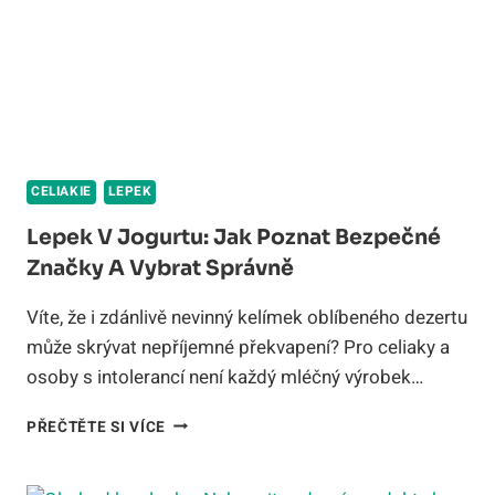
2026
CELIAKIE
LEPEK
Lepek V Jogurtu: Jak Poznat Bezpečné
Značky A Vybrat Správně
Víte, že i zdánlivě nevinný kelímek oblíbeného dezertu
může skrývat nepříjemné překvapení? Pro celiaky a
osoby s intolerancí není každý mléčný výrobek…
LEPEK
PŘEČTĚTE SI VÍCE
V
JOGURTU:
JAK