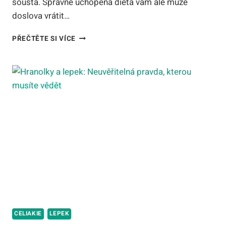
sousta. Správně uchopená dieta vám ale může
doslova vrátit…
OBCHOD
PŘEČTĚTE SI VÍCE
BEZ
LEPKU:
PRŮVODCE
NÁKUPEM
A
DIETOU
PRO
ROK
2026
CELIAKIE
LEPEK