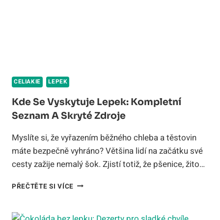
CELIAKIE
LEPEK
Kde Se Vyskytuje Lepek: Kompletní
Seznam A Skryté Zdroje
Myslíte si, že vyřazením běžného chleba a těstovin
máte bezpečně vyhráno? Většina lidí na začátku své
cesty zažije nemalý šok. Zjistí totiž, že pšenice, žito…
KDE
PŘEČTĚTE SI VÍCE
SE
VYSKYTUJE
LEPEK: