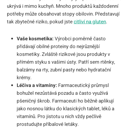
ukrývá i mimo kuchyň. Mnoho produktů každodenní
potřeby může obsahovat stopy obilovin. Představují
tak zbytečné riziko, pokud jste
citliví na gluten
.
Vaše kosmetika:
Výrobci poměrně často
přidávají obilné proteiny do nejrůznější
kosmetiky. Zvláště rizikové jsou produkty v
přímém styku s vašimi ústy. Patří sem rtěnky,
balzámy na rty, zubní pasty nebo hydratační
krémy.
Léčiva a vitamíny:
Farmaceutický průmysl
bohužel nezůstává pozadu a často využívá
pšeničný škrob. Farmaceuti ho běžně aplikují
jako nosnou látku do klasických tablet, léků a
vitamínů. Pro jistotu u nich vždy pečlivě
prostudujte příbalové letáky.