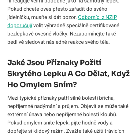
ni reaguje velmi podobně jako na samotný lepek.
Pokud chcete oves přesto zařadit do svého
jídelníčku, musíte si dát pozor.
Odborníci z NZIP
doporučují
volit výhradně speciálně certifikované
bezlepkové ovesné vločky. Nezapomínejte také
bedlivě sledovat následné reakce svého těla.
Jaké Jsou Příznaky Požití
Skrytého Lepku A Co Dělat, Když
Ho Omylem Sním?
Mezi typické příznaky patří silné bolesti břicha,
nepříjemné nadýmání a průjem. Objevit se může také
extrémní únava nebo nepříjemné bolesti kloubů.
Pokud omylem sníte lepek, pijte hodně vody a
dopřejte si klidový režim. Zvažte také užití trávicích