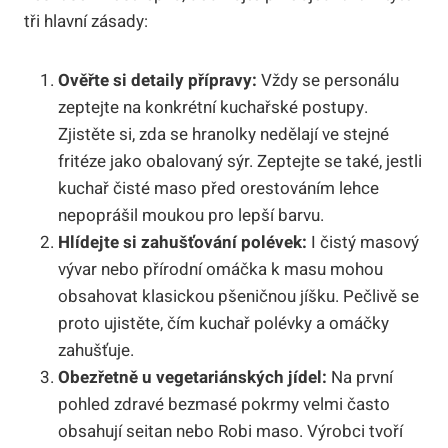
tři hlavní zásady:
Ověřte si detaily přípravy:
Vždy se personálu
zeptejte na konkrétní kuchařské postupy.
Zjistěte si, zda se hranolky nedělají ve stejné
fritéze jako obalovaný sýr. Zeptejte se také, jestli
kuchař čisté maso před orestováním lehce
nepoprášil moukou pro lepší barvu.
Hlídejte si zahušťování polévek:
I čistý masový
vývar nebo přírodní omáčka k masu mohou
obsahovat klasickou pšeničnou jíšku. Pečlivě se
proto ujistěte, čím kuchař polévky a omáčky
zahušťuje.
Obezřetně u vegetariánských jídel:
Na první
pohled zdravé bezmasé pokrmy velmi často
obsahují seitan nebo Robi maso. Výrobci tvoří