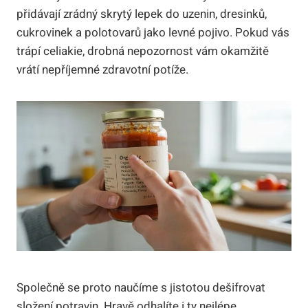
přidávají zrádný skrytý lepek do uzenin, dresinků,
cukrovinek a polotovarů jako levné pojivo. Pokud vás
trápí celiakie, drobná nepozornost vám okamžitě
vrátí nepříjemné zdravotní potíže.
Společně se proto naučíme s jistotou dešifrovat
složení potravin. Hravě odhalíte i ty nejlépe