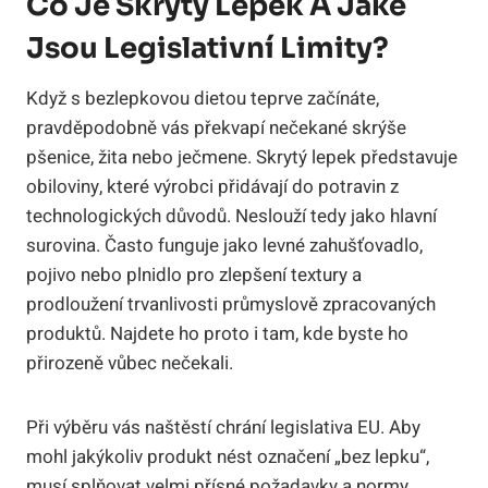
Co Je Skrytý Lepek A Jaké
Jsou Legislativní Limity?
Když s bezlepkovou dietou teprve začínáte,
pravděpodobně vás překvapí nečekané skrýše
pšenice, žita nebo ječmene. Skrytý lepek představuje
obiloviny, které výrobci přidávají do potravin z
technologických důvodů. Neslouží tedy jako hlavní
surovina. Často funguje jako levné zahušťovadlo,
pojivo nebo plnidlo pro zlepšení textury a
prodloužení trvanlivosti průmyslově zpracovaných
produktů. Najdete ho proto i tam, kde byste ho
přirozeně vůbec nečekali.
Při výběru vás naštěstí chrání legislativa EU. Aby
mohl jakýkoliv produkt nést označení „bez lepku“,
musí splňovat velmi přísné požadavky a normy