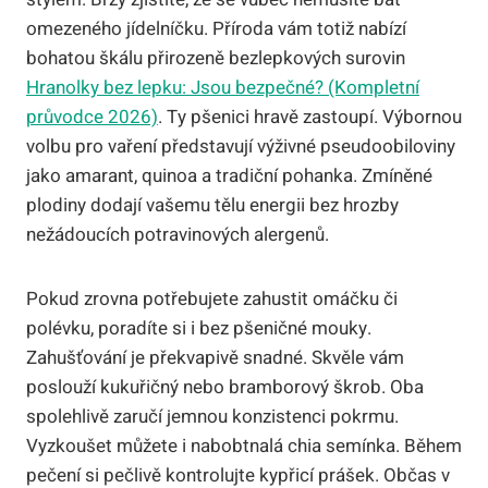
omezeného jídelníčku. Příroda vám totiž nabízí
bohatou škálu přirozeně bezlepkových surovin
Hranolky bez lepku: Jsou bezpečné? (Kompletní
průvodce 2026)
. Ty pšenici hravě zastoupí. Výbornou
volbu pro vaření představují výživné pseudoobiloviny
jako amarant, quinoa a tradiční pohanka. Zmíněné
plodiny dodají vašemu tělu energii bez hrozby
nežádoucích potravinových alergenů.
Pokud zrovna potřebujete zahustit omáčku či
polévku, poradíte si i bez pšeničné mouky.
Zahušťování je překvapivě snadné. Skvěle vám
poslouží kukuřičný nebo bramborový škrob. Oba
spolehlivě zaručí jemnou konzistenci pokrmu.
Vyzkoušet můžete i nabobtnalá chia semínka. Během
pečení si pečlivě kontrolujte kypřicí prášek. Občas v