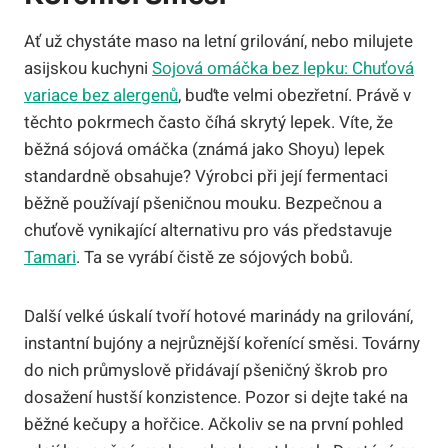
Ať už chystáte maso na letní grilování, nebo milujete
asijskou kuchyni
Sojová omáčka bez lepku: Chuťová
variace bez alergenů
, buďte velmi obezřetní. Právě v
těchto pokrmech často číhá skrytý lepek. Víte, že
běžná sójová omáčka (známá jako Shoyu) lepek
standardně obsahuje? Výrobci při její fermentaci
běžně používají pšeničnou mouku. Bezpečnou a
chuťově vynikající alternativu pro vás představuje
Tamari
. Ta se vyrábí čistě ze sójových bobů.
Další velké úskalí tvoří hotové marinády na grilování,
instantní bujóny a nejrůznější kořenící směsi. Továrny
do nich průmyslově přidávají pšeničný škrob pro
dosažení hustší konzistence. Pozor si dejte také na
běžné kečupy a hořčice. Ačkoliv se na první pohled