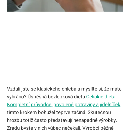
Vzdali jste se klasického chleba a myslíte si, že máte
vyhráno? Úspěšná bezlepková dieta
Celiakie dieta:
Kompletní průvodce, povolené potraviny a jídelníček
tímto krokem bohužel teprve začíná. Skutečnou
hrozbu totiž často představují nenápadné výrobky.
Zradu byste v nich vůbec nečekali. Výrobci běžně