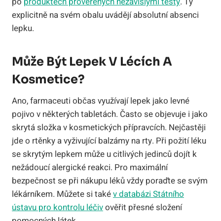
po
produktech prověřených nezávislými testy
. Ty
explicitně na svém obalu uvádějí absolutní absenci
lepku.
Může Být Lepek V Lécích A
Kosmetice?
Ano, farmaceuti občas využívají lepek jako levné
pojivo v některých tabletách. Často se objevuje i jako
skrytá složka v kosmetických přípravcích. Nejčastěji
jde o rtěnky a vyživující balzámy na rty. Při požití léku
se skrytým lepkem může u citlivých jedinců dojít k
nežádoucí alergické reakci. Pro maximální
bezpečnost se při nákupu léků vždy poraďte se svým
lékárníkem. Můžete si také
v databázi Státního
ústavu pro kontrolu léčiv
ověřit přesné složení
pomocných látek.