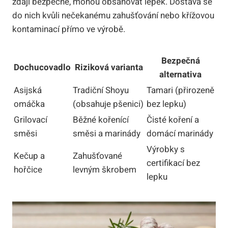
zdají bezpečné, mohou obsahovat lepek. Dostává se
do nich kvůli nečekanému zahušťování nebo křížovou
kontaminací přímo ve výrobě.
Bezpečná
Dochucovadlo
Riziková varianta
alternativa
Asijská
Tradiční Shoyu
Tamari (přirozeně
omáčka
(obsahuje pšenici)
bez lepku)
Grilovací
Běžné kořenící
Čisté koření a
směsi
směsi a marinády
domácí marinády
Výrobky s
Kečup a
Zahušťované
certifikací bez
hořčice
levným škrobem
lepku