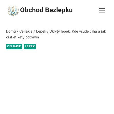
Přeskočit
Obchod Bezlepku
na
obsah
Domů
/
Celiakie
/
Lepek
/
Skrytý lepek: Kde všude číhá a jak
číst etikety potravin
CELIAKIE
LEPEK