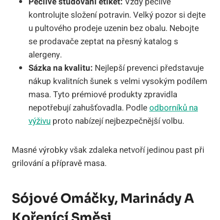
Pečlivé studování etiket:
Vždy pečlivě
kontrolujte složení potravin. Velký pozor si dejte
u pultového prodeje uzenin bez obalu. Nebojte
se prodavače zeptat na přesný katalog s
alergeny.
Sázka na kvalitu:
Nejlepší prevenci představuje
nákup kvalitních šunek s velmi vysokým podílem
masa. Tyto prémiové produkty zpravidla
nepotřebují zahušťovadla. Podle
odborníků na
výživu
proto nabízejí nejbezpečnější volbu.
Masné výrobky však zdaleka netvoří jedinou past při
grilování a přípravě masa.
Sójové Omáčky, Marinády A
Kořenící Směsi