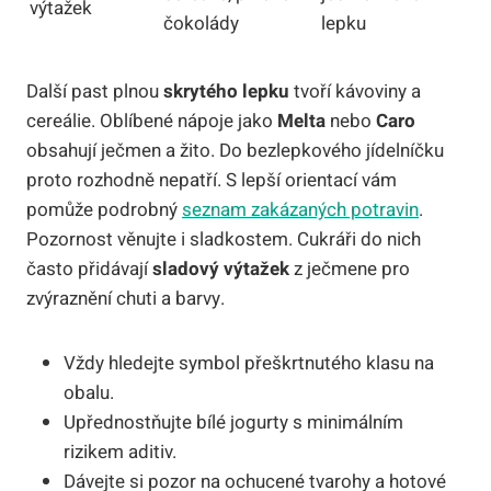
výtažek
čokolády
lepku
Další past plnou
skrytého lepku
tvoří kávoviny a
cereálie. Oblíbené nápoje jako
Melta
nebo
Caro
obsahují ječmen a žito. Do bezlepkového jídelníčku
proto rozhodně nepatří. S lepší orientací vám
pomůže podrobný
seznam zakázaných potravin
.
Pozornost věnujte i sladkostem. Cukráři do nich
často přidávají
sladový výtažek
z ječmene pro
zvýraznění chuti a barvy.
Vždy hledejte symbol přeškrtnutého klasu na
obalu.
Upřednostňujte bílé jogurty s minimálním
rizikem aditiv.
Dávejte si pozor na ochucené tvarohy a hotové