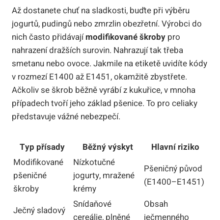
Až dostanete chuť na sladkosti, buďte při výběru
jogurtů, pudingů nebo zmrzlin obezřetní. Výrobci do
nich často přidávají
modifikované škroby
pro
nahrazení dražších surovin. Nahrazují tak třeba
smetanu nebo ovoce. Jakmile na etiketě uvidíte kódy
v rozmezí E1400 až E1451, okamžitě zbystřete.
Ačkoliv se škrob běžně vyrábí z kukuřice, v mnoha
případech tvoří jeho základ pšenice. To pro celiaky
představuje vážné nebezpečí.
Typ přísady
Běžný výskyt
Hlavní riziko
Modifikované
Nízkotučné
Pšeničný původ
pšeničné
jogurty, mražené
(E1400–E1451)
škroby
krémy
Snídaňové
Obsah
Ječný sladový
cereálie, plněné
ječmenného