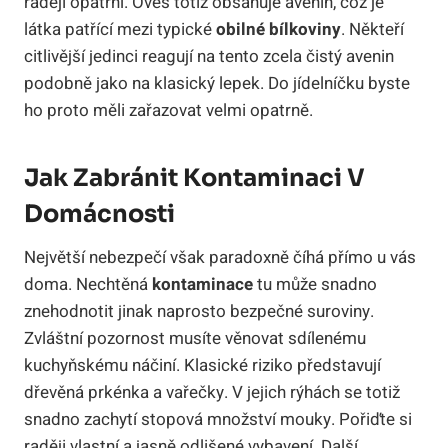
raději opatrní. Oves totiž obsahuje avenin, což je
látka patřící mezi typické
obilné bílkoviny
. Někteří
citlivější jedinci reagují na tento zcela čistý avenin
podobně jako na klasický lepek. Do jídelníčku byste
ho proto měli zařazovat velmi opatrně.
Jak Zabránit Kontaminaci V
Domácnosti
Největší nebezpečí však paradoxně číhá přímo u vás
doma. Nechtěná
kontaminace
tu může snadno
znehodnotit jinak naprosto bezpečné suroviny.
Zvláštní pozornost musíte věnovat sdílenému
kuchyňskému náčiní. Klasické riziko představují
dřevěná prkénka a vařečky. V jejich rýhách se totiž
snadno zachytí stopová množství mouky. Pořiďte si
raději vlastní a jasně odlišené vybavení. Další