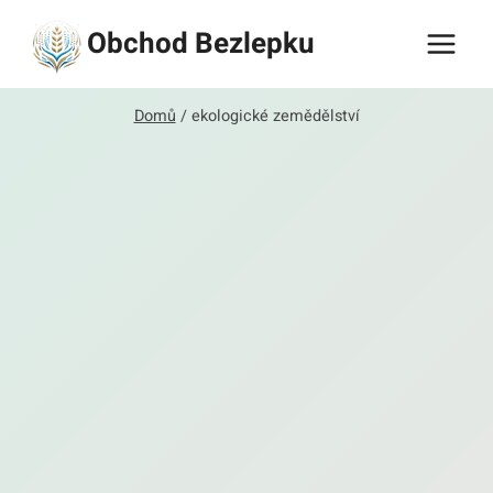
Přeskočit
Obchod Bezlepku
na
obsah
Domů
/
ekologické zemědělství