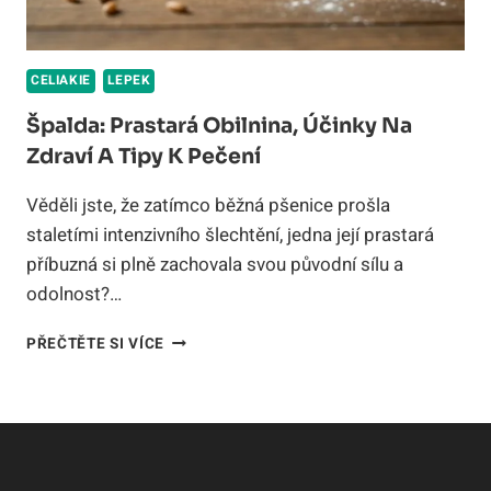
CELIAKIE
LEPEK
Špalda: Prastará Obilnina, Účinky Na
Zdraví A Tipy K Pečení
Věděli jste, že zatímco běžná pšenice prošla
staletími intenzivního šlechtění, jedna její prastará
příbuzná si plně zachovala svou původní sílu a
odolnost?…
ŠPALDA:
PŘEČTĚTE SI VÍCE
PRASTARÁ
OBILNINA,
ÚČINKY
NA
ZDRAVÍ
A