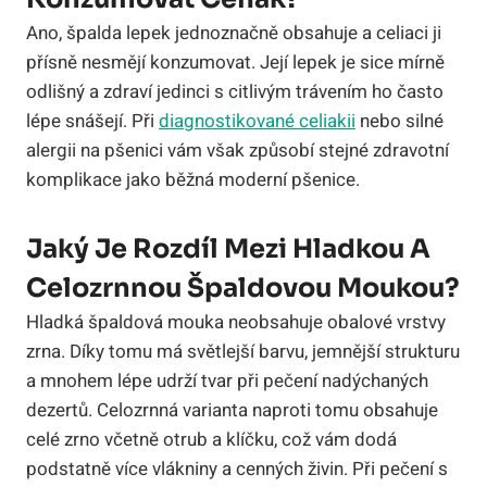
Ano, špalda lepek jednoznačně obsahuje a celiaci ji
přísně nesmějí konzumovat. Její lepek je sice mírně
odlišný a zdraví jedinci s citlivým trávením ho často
lépe snášejí. Při
diagnostikované celiakii
nebo silné
alergii na pšenici vám však způsobí stejné zdravotní
komplikace jako běžná moderní pšenice.
Jaký Je Rozdíl Mezi Hladkou A
Celozrnnou Špaldovou Moukou?
Hladká špaldová mouka neobsahuje obalové vrstvy
zrna. Díky tomu má světlejší barvu, jemnější strukturu
a mnohem lépe udrží tvar při pečení nadýchaných
dezertů. Celozrnná varianta naproti tomu obsahuje
celé zrno včetně otrub a klíčku, což vám dodá
podstatně více vlákniny a cenných živin. Při pečení s