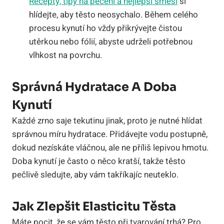
Recepty, tipy na pečení a nejlepší směsi
si
hlídejte, aby těsto neosychalo. Během celého
procesu kynutí ho vždy přikrývejte čistou
utěrkou nebo fólií, abyste udrželi potřebnou
vlhkost na povrchu.
Správná Hydratace A Doba
Kynutí
Každé zrno saje tekutinu jinak, proto je nutné hlídat
správnou míru hydratace. Přidávejte vodu postupně,
dokud nezískáte vláčnou, ale ne příliš lepivou hmotu.
Doba kynutí je často o něco kratší, takže těsto
pečlivě sledujte, aby vám takříkajíc neuteklo.
Jak Zlepšit Elasticitu Těsta
Máte pocit, že se vám těsto při tvarování trhá? Pro