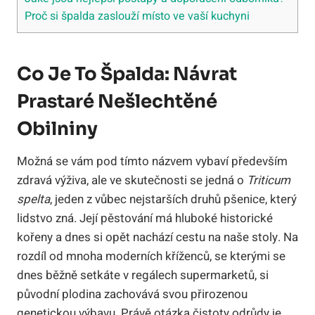
Proč si špalda zaslouží místo ve vaší kuchyni
Co Je To Špalda: Návrat
Prastaré Nešlechtěné
Obilniny
Možná se vám pod tímto názvem vybaví především
zdravá výživa, ale ve skutečnosti se jedná o
Triticum
spelta
, jeden z vůbec nejstarších druhů pšenice, který
lidstvo zná. Její pěstování má hluboké historické
kořeny a dnes si opět nachází cestu na naše stoly. Na
rozdíl od mnoha moderních kříženců, se kterými se
dnes běžně setkáte v regálech supermarketů, si
původní plodina zachovává svou přirozenou
genetickou výbavu. Právě otázka čistoty odrůdy je