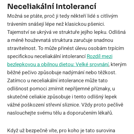
Neceliakální Intolerancí
Možná se ptáte, proč ji tedy někteří lidé s citlivým
trávením snášejí lépe než klasickou pšenici.
Tajemství se ukrývá ve struktuře jejího lepku. Odlišná
a méně houževnatá struktura zaručuje snadnou
stravitelnost. To může přinést úlevu osobám trpícím
specifickou neceliakální intolerancí
Rozdíl mezi
bezlepkovou a obilnou dietou: Velké srovnání
, kterým
běžné pečivo způsobuje nadýmání nebo těžkost.
Zatímco u neceliakální intolerance může tato
odlišnost pomoci zmírnit nepříjemné příznaky, u
skutečné celiakie způsobuje i tento odlišný lepek
vážné poškození střevní sliznice. Vždy proto pečlivě
naslouchejte svému tělu a doporučením lékařů.
Když už bezpečně víte, pro koho je tato surovina