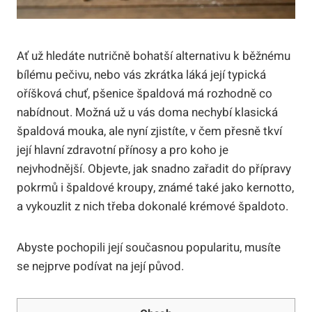
Ať už hledáte nutričně bohatší alternativu k běžnému
bílému pečivu, nebo vás zkrátka láká její typická
oříšková chuť, pšenice špaldová má rozhodně co
nabídnout. Možná už u vás doma nechybí klasická
špaldová mouka, ale nyní zjistíte, v čem přesně tkví
její hlavní zdravotní přínosy a pro koho je
nejvhodnější. Objevte, jak snadno zařadit do přípravy
pokrmů i špaldové kroupy, známé také jako kernotto,
a vykouzlit z nich třeba dokonalé krémové špaldoto.
Abyste pochopili její současnou popularitu, musíte
se nejprve podívat na její původ.