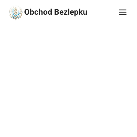
Přeskočit
Obchod Bezlepku
na
obsah