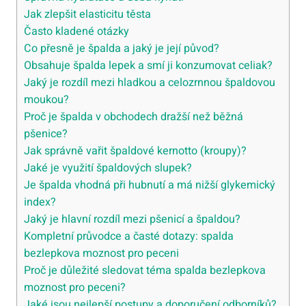
Jak zlepšit elasticitu těsta
Často kladené otázky
Co přesně je špalda a jaký je její původ?
Obsahuje špalda lepek a smí ji konzumovat celiak?
Jaký je rozdíl mezi hladkou a celozrnnou špaldovou
moukou?
Proč je špalda v obchodech dražší než běžná
pšenice?
Jak správně vařit špaldové kernotto (kroupy)?
Jaké je využití špaldových slupek?
Je špalda vhodná při hubnutí a má nižší glykemický
index?
Jaký je hlavní rozdíl mezi pšenicí a špaldou?
Kompletní průvodce a časté dotazy: spalda
bezlepkova moznost pro peceni
Proč je důležité sledovat téma spalda bezlepkova
moznost pro peceni?
Jaké jsou nejlepší postupy a doporučení odborníků?