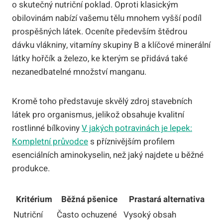
o skutečný nutriční poklad. Oproti klasickým
obilovinám nabízí vašemu tělu mnohem vyšší podíl
prospěšných látek. Oceníte především štědrou
dávku vlákniny, vitamíny skupiny B a klíčové minerální
látky hořčík a železo, ke kterým se přidává také
nezanedbatelné množství manganu.
Kromě toho představuje skvělý zdroj stavebních
látek pro organismus, jelikož obsahuje kvalitní
rostlinné bílkoviny
V jakých potravinách je lepek:
Kompletní průvodce
s příznivějším profilem
esenciálních aminokyselin, než jaký najdete u běžné
produkce.
Kritérium
Běžná pšenice
Prastará alternativa
Nutriční
Často ochuzené
Vysoký obsah