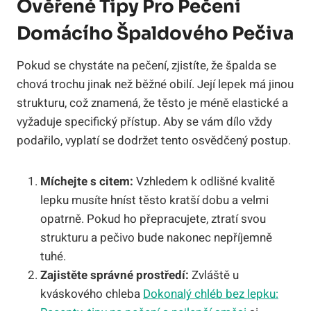
Ověřené Tipy Pro Pečení
Domácího Špaldového Pečiva
Pokud se chystáte na pečení, zjistíte, že špalda se
chová trochu jinak než běžné obilí. Její lepek má jinou
strukturu, což znamená, že těsto je méně elastické a
vyžaduje specifický přístup. Aby se vám dílo vždy
podařilo, vyplatí se dodržet tento osvědčený postup.
Míchejte s citem:
Vzhledem k odlišné kvalitě
lepku musíte hníst těsto kratší dobu a velmi
opatrně. Pokud ho přepracujete, ztratí svou
strukturu a pečivo bude nakonec nepříjemně
tuhé.
Zajistěte správné prostředí:
Zvláště u
kváskového chleba
Dokonalý chléb bez lepku: