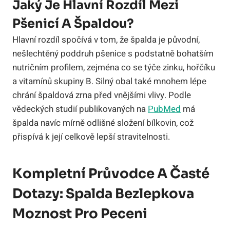
Jaký Je Hlavní Rozdíl Mezi
Pšenicí A Špaldou?
Hlavní rozdíl spočívá v tom, že špalda je původní,
nešlechtěný poddruh pšenice s podstatně bohatším
nutričním profilem, zejména co se týče zinku, hořčíku
a vitamínů skupiny B. Silný obal také mnohem lépe
chrání špaldová zrna před vnějšími vlivy. Podle
vědeckých studií publikovaných na
PubMed
má
špalda navíc mírně odlišné složení bílkovin, což
přispívá k její celkově lepší stravitelnosti.
Kompletní Průvodce A Časté
Dotazy: Spalda Bezlepkova
Moznost Pro Peceni