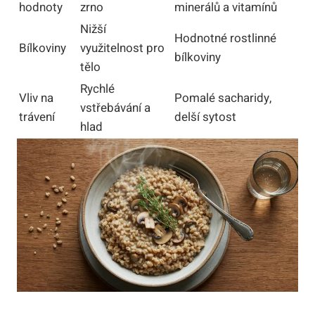
hodnoty
zrno
minerálů a vitamínů
Nižší
Hodnotné rostlinné
Bílkoviny
využitelnost pro
bílkoviny
tělo
Rychlé
Vliv na
Pomalé sacharidy,
vstřebávání a
trávení
delší sytost
hlad