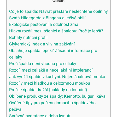
Obsah
Co je to špalda: Návrat prastaré nešlechtěné obilniny
Svatá Hildegarda z Bingenu a léčivé obilí
Ekologické pěstování a odolnost zrna
Hlavní rozdíl mezi pšenicí a špaldou: Proč je lepší?
Bohatý nutriční profil
Glykemický index a vliv na zažívání
Obsahuje špalda lepek? Zásadní informace pro
celiaky
Proč špalda není vhodná pro celiaky
Rozdíl mezi celiakií a neceliakální intolerancí
Jak využít špaldu v kuchyni: Nejen špaldová mouka
Rozdíly mezi hladkou a celozrnnou moukou
Proč je špalda dražší (náklady na loupání)
Oblíbené produkty ze špaldy: Kernotto, bulgur i káva
Ověřené tipy pro pečení domácího špaldového
pečiva
Správná hydratace a doba kynutí