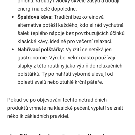
příloha. Kroupy i vločky skvěle zasytí a dodají
energii na celé dopoledne.
Špaldová káva:
Tradiční bezkofeinová
alternativa potěší každého, kdo si rád vychutná
šálek teplého nápoje bez povzbuzujících účinků
klasické kávy, ideálně pro večerní relaxaci.
Nahřívací polštářky:
Využití se netýká jen
gastronomie. Výrobci velmi často používají
slupky z této rostliny jako výplň do relaxačních
polštářků. Ty po nahřátí výborně ulevují od
bolesti svalů nebo ztuhlé krční páteře.
Pokud se po objevování těchto netradičních
produktů vrhnete na klasické pečení, vyplatí se znát
několik základních pravidel.