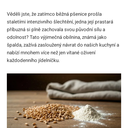
Věděli jste, že zatímco běžná pšenice prošla
staletími intenzivního šlechtění, jedna její prastará
příbuzná si plně zachovala svou původní sílu a
odolnost? Tato výjimečná obilnina, známá jako
špalda, zažívá zasloužený návrat do našich kuchyní a
nabízí mnohem více než jen vítané oživení
každodenního jídelníčku.