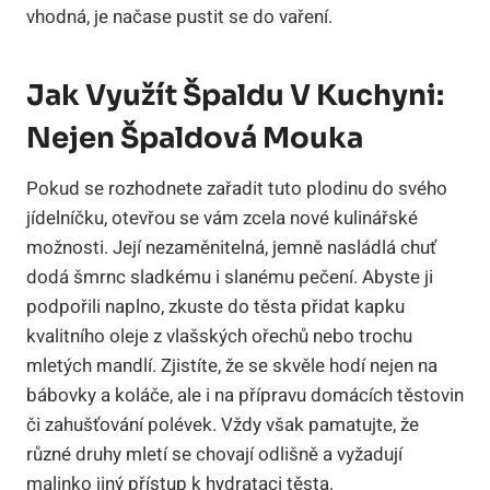
vhodná, je načase pustit se do vaření.
Jak Využít Špaldu V Kuchyni:
Nejen Špaldová Mouka
Pokud se rozhodnete zařadit tuto plodinu do svého
jídelníčku, otevřou se vám zcela nové kulinářské
možnosti. Její nezaměnitelná, jemně nasládlá chuť
dodá šmrnc sladkému i slanému pečení. Abyste ji
podpořili naplno, zkuste do těsta přidat kapku
kvalitního oleje z vlašských ořechů nebo trochu
mletých mandlí. Zjistíte, že se skvěle hodí nejen na
bábovky a koláče, ale i na přípravu domácích těstovin
či zahušťování polévek. Vždy však pamatujte, že
různé druhy mletí se chovají odlišně a vyžadují
malinko jiný přístup k hydrataci těsta.