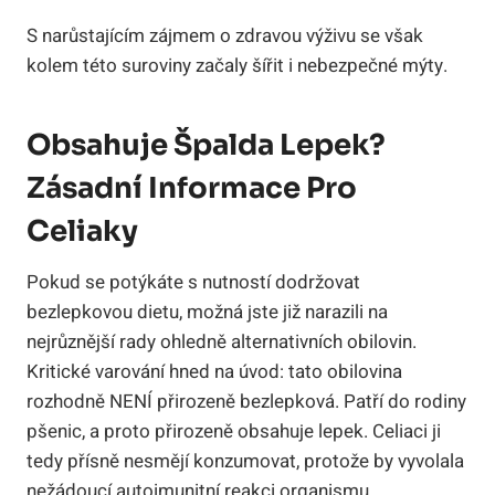
S narůstajícím zájmem o zdravou výživu se však
kolem této suroviny začaly šířit i nebezpečné mýty.
Obsahuje Špalda Lepek?
Zásadní Informace Pro
Celiaky
Pokud se potýkáte s nutností dodržovat
bezlepkovou dietu, možná jste již narazili na
nejrůznější rady ohledně alternativních obilovin.
Kritické varování hned na úvod: tato obilovina
rozhodně NENÍ přirozeně bezlepková. Patří do rodiny
pšenic, a proto přirozeně obsahuje lepek. Celiaci ji
tedy přísně nesmějí konzumovat, protože by vyvolala
nežádoucí autoimunitní reakci organismu.