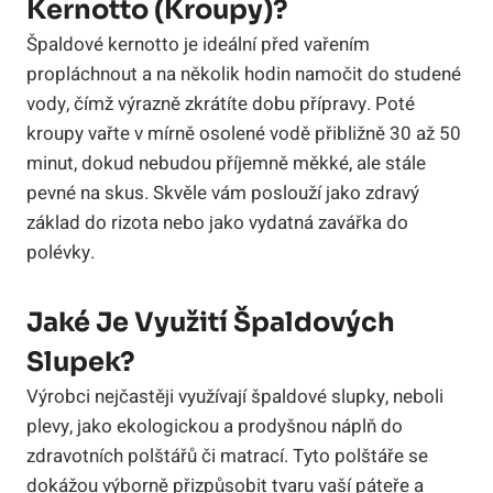
Kernotto (kroupy)?
Špaldové kernotto je ideální před vařením
propláchnout a na několik hodin namočit do studené
vody, čímž výrazně zkrátíte dobu přípravy. Poté
kroupy vařte v mírně osolené vodě přibližně 30 až 50
minut, dokud nebudou příjemně měkké, ale stále
pevné na skus. Skvěle vám poslouží jako zdravý
základ do rizota nebo jako vydatná zavářka do
polévky.
Jaké Je Využití Špaldových
Slupek?
Výrobci nejčastěji využívají špaldové slupky, neboli
plevy, jako ekologickou a prodyšnou náplň do
zdravotních polštářů či matrací. Tyto polštáře se
dokážou výborně přizpůsobit tvaru vaší páteře a