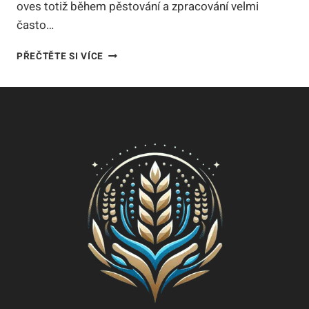
oves totiž během pěstování a zpracování velmi
často…
OVESNÉ
PŘEČTĚTE SI VÍCE
VLOČKY
BEZ
LEPKU:
PRŮVODCE,
DRUHY
A
TIPY