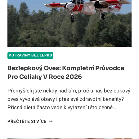
POTRAVINY BEZ LEPKU
Bezlepkový Oves: Kompletní Průvodce
Pro Celiaky V Roce 2026
Přemýšleli jste někdy nad tím, proč u nás bezlepkový
oves vyvolává obavy i přes své zdravotní benefity?
Přísná dieta často vede k vyřazení této cenné…
BEZLEPKOVÝ
PŘEČTĚTE SI VÍCE
OVES:
KOMPLETNÍ