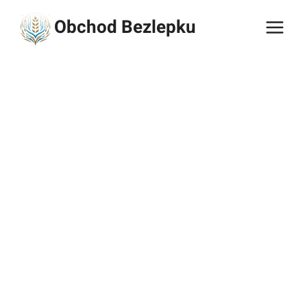
Přeskočit
Obchod Bezlepku
na
obsah