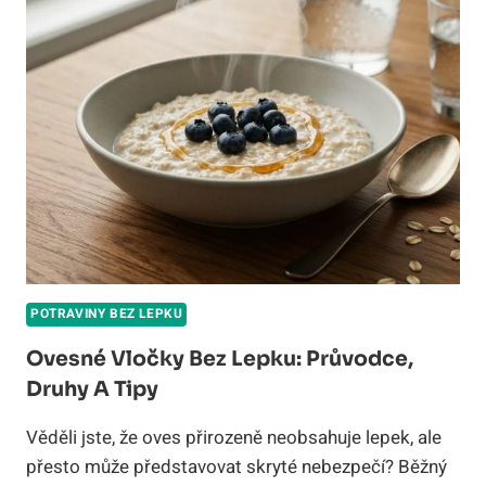
PRŮVODCE
PRO
CELIAKY
V
ROCE
2026
POTRAVINY BEZ LEPKU
Ovesné Vločky Bez Lepku: Průvodce,
Druhy A Tipy
Věděli jste, že oves přirozeně neobsahuje lepek, ale
přesto může představovat skryté nebezpečí? Běžný