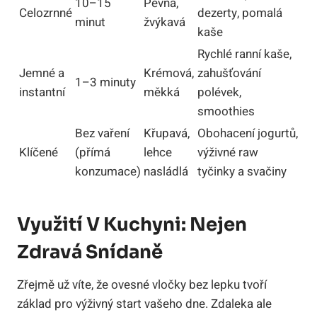
10–15
Pevná,
Celozrnné
dezerty, pomalá
minut
žvýkavá
kaše
Rychlé ranní kaše,
Jemné a
Krémová,
zahušťování
1–3 minuty
instantní
měkká
polévek,
smoothies
Bez vaření
Křupavá,
Obohacení jogurtů,
Klíčené
(přímá
lehce
výživné raw
konzumace)
nasládlá
tyčinky a svačiny
Využití V Kuchyni: Nejen
Zdravá Snídaně
Zřejmě už víte, že ovesné vločky bez lepku tvoří
základ pro výživný start vašeho dne. Zdaleka ale