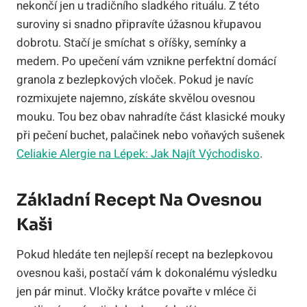
nekončí jen u tradičního sladkého rituálu. Z této
suroviny si snadno připravíte úžasnou křupavou
dobrotu. Stačí je smíchat s oříšky, semínky a
medem. Po upečení vám vznikne perfektní domácí
granola z bezlepkových vloček. Pokud je navíc
rozmixujete najemno, získáte skvělou ovesnou
mouku. Tou bez obav nahradíte část klasické mouky
při pečení buchet, palačinek nebo voňavých sušenek
Celiakie Alergie na Lépek: Jak Najít Východisko
.
Základní Recept Na Ovesnou
Kaši
Pokud hledáte ten nejlepší recept na bezlepkovou
ovesnou kaši, postačí vám k dokonalému výsledku
jen pár minut. Vločky krátce povařte v mléce či