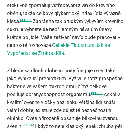
efektivně zpomalují vstřebávání živin do krevního
oběhu, takže celkový glykemický index jídla výrazně
source
klesá.
Zabráníte tak prudkým výkyvům krevního
cukru a vyhnete se nepříjemným návalům únavy
krátce po jídle. Vaše zažívání navíc bude pracovat v
naprosté rovnováze
Celiakie Tloustnutí: Jak se
Vypořádat se Ztrátou Kila
.
Z hlediska dlouhodobé imunity funguje oves také
jako vynikající prebiotikum. Vyživuje totiž prospěšné
bakterie ve vašem mikrobiomu, čímž celkově
source
posiluje obranyschopnost organismu.
Ačkoliv
kvalitní ovesné vločky bez lepku většina lidí snáší
velmi dobře, existuje zde důležité bezpečnostní
okénko. Oves přirozeně obsahuje bílkovinu zvanou
source
avenin.
I když to není klasický lepek, zhruba pět