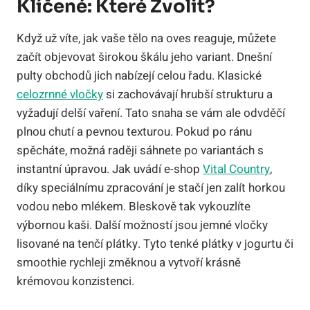
Klíčené: Které Zvolit?
Když už víte, jak vaše tělo na oves reaguje, můžete
začít objevovat širokou škálu jeho variant. Dnešní
pulty obchodů jich nabízejí celou řadu. Klasické
celozrnné vločky
si zachovávají hrubší strukturu a
vyžadují delší vaření. Tato snaha se vám ale odvděčí
plnou chutí a pevnou texturou. Pokud po ránu
spěcháte, možná raději sáhnete po variantách s
instantní úpravou. Jak uvádí e-shop
Vital Country
,
díky speciálnímu zpracování je stačí jen zalít horkou
vodou nebo mlékem. Bleskově tak vykouzlíte
výbornou kaši. Další možností jsou jemné vločky
lisované na tenčí plátky. Tyto tenké plátky v jogurtu či
smoothie rychleji změknou a vytvoří krásně
krémovou konzistenci.