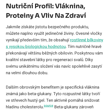
Nutriční Profil: Vláknina,
Proteiny A Vliv Na Zdraví
Jakmile získáte jistotu bezpečného produktu,
můžete naplno využít jedinečné živiny. Ovesné vločky
vynikají především tím, že obsahují
rostlinné bílkoviny
s vysokou biologickou hodnotou
. Tím nutričně hravě
překonávají většinu běžných obilovin. Poskytnou vám
kvalitní stavební látky pro regeneraci svalů. Díky
svému unikátnímu složení vás navíc spolehlivě zasytí
na velmi dlouhou dobu.
Dalším obrovským benefitem je specifická vláknina
známá jako beta-glukany. Tyto rozpustné látky tvoří
ve střevech hustý gel. Ten aktivně pomáhá snižovat
source
hladinu cholesterolu.
Beta-glukany zároveň