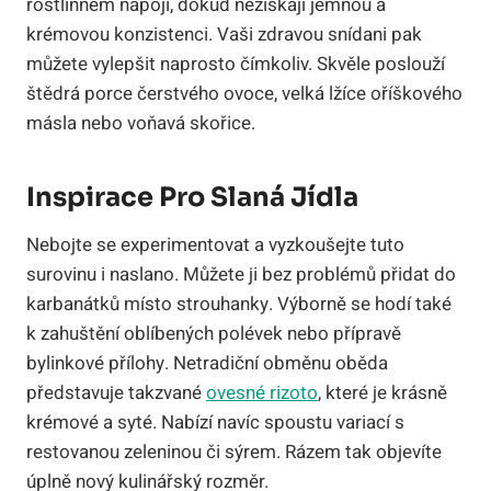
rostlinném nápoji, dokud nezískají jemnou a
krémovou konzistenci. Vaši zdravou snídani pak
můžete vylepšit naprosto čímkoliv. Skvěle poslouží
štědrá porce čerstvého ovoce, velká lžíce oříškového
másla nebo voňavá skořice.
Inspirace Pro Slaná Jídla
Nebojte se experimentovat a vyzkoušejte tuto
surovinu i naslano. Můžete ji bez problémů přidat do
karbanátků místo strouhanky. Výborně se hodí také
k zahuštění oblíbených polévek nebo přípravě
bylinkové přílohy. Netradiční obměnu oběda
představuje takzvané
ovesné rizoto
, které je krásně
krémové a syté. Nabízí navíc spoustu variací s
restovanou zeleninou či sýrem. Rázem tak objevíte
úplně nový kulinářský rozměr.