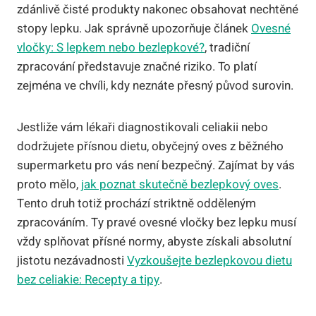
zdánlivě čisté produkty nakonec obsahovat nechtěné
stopy lepku. Jak správně upozorňuje článek
Ovesné
vločky: S lepkem nebo bezlepkové?
, tradiční
zpracování představuje značné riziko. To platí
zejména ve chvíli, kdy neznáte přesný původ surovin.
Jestliže vám lékaři diagnostikovali celiakii nebo
dodržujete přísnou dietu, obyčejný oves z běžného
supermarketu pro vás není bezpečný. Zajímat by vás
proto mělo,
jak poznat skutečně bezlepkový oves
.
Tento druh totiž prochází striktně odděleným
zpracováním. Ty pravé ovesné vločky bez lepku musí
vždy splňovat přísné normy, abyste získali absolutní
jistotu nezávadnosti
Vyzkoušejte bezlepkovou dietu
bez celiakie: Recepty a tipy
.