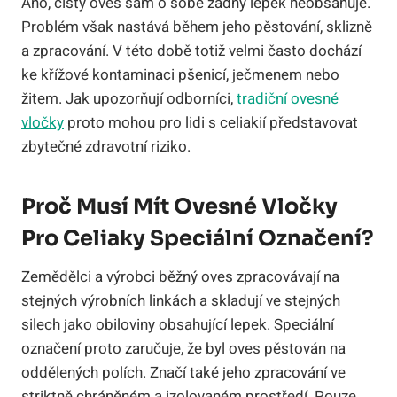
Ano, čistý oves sám o sobě žádný lepek neobsahuje.
Problém však nastává během jeho pěstování, sklizně
a zpracování. V této době totiž velmi často dochází
ke křížové kontaminaci pšenicí, ječmenem nebo
žitem. Jak upozorňují odborníci,
tradiční ovesné
vločky
proto mohou pro lidi s celiakií představovat
zbytečné zdravotní riziko.
Proč Musí Mít Ovesné Vločky
Pro Celiaky Speciální Označení?
Zemědělci a výrobci běžný oves zpracovávají na
stejných výrobních linkách a skladují ve stejných
silech jako obiloviny obsahující lepek. Speciální
označení proto zaručuje, že byl oves pěstován na
oddělených polích. Značí také jeho zpracování ve
striktně chráněném a izolovaném prostředí. Pouze