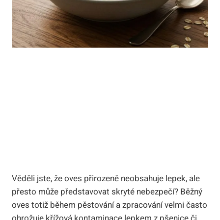
Věděli jste, že oves přirozeně neobsahuje lepek, ale
přesto může představovat skryté nebezpečí? Běžný
oves totiž během pěstování a zpracování velmi často
ohrožuje křížová kontaminace lepkem z pšenice či