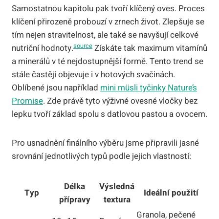
Samostatnou kapitolu pak tvoří klíčený oves. Proces
klíčení přirozeně probouzí v zrnech život. Zlepšuje se
tím nejen stravitelnost, ale také se navyšují celkové
source
nutriční hodnoty.
Získáte tak maximum vitamínů
a minerálů v té nejdostupnější formě. Tento trend se
stále častěji objevuje i v hotových svačinách.
Oblíbené jsou například
mini müsli tyčinky Nature’s
Promise
. Zde právě tyto výživné ovesné vločky bez
lepku tvoří základ spolu s datlovou pastou a ovocem.
Pro usnadnění finálního výběru jsme připravili jasné
srovnání jednotlivých typů podle jejich vlastností:
Délka
Výsledná
Typ
Ideální použití
přípravy
textura
Granola, pečené