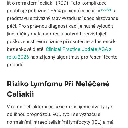
jít o refrakterní celiakii (RCD). Tato komplikace
source
postihuje přibližně 1–5 % pacientů s celiakií
a
představuje závažný stav vyžadující specializovanou
péči. Pro správnou diagnostikaci je nutné vyloučit
jiné příčiny malabsorpce a potvrdit perzistující
poškození střevní sliznice při skutečné adherenci k
bezlepkové dietě.
Clinical Practice Update AGA z
roku 2026
nabízí jasný algoritmus pro řešení těchto
případů.
Riziko Lymfomu Při Neléčené
Celiakii
V rámci refrakterní celiakie rozlišujeme dva typy s
odlišnou prognózou. RCD typ I se vyznačuje
normálními intraepiteliálními lymfocyty (IEL) a má