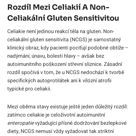
Rozdíl Mezi Celiakií A Non-
Celiakální Gluten Sensitivitou
Celiakie není jedinou reakcí těla na gluten. Non-
celiakální gluten sensitivita (NCGS) je samostatný
klinický obraz, kdy pacienti pociťují podobné obtíže –
nadýmání, únavu, bolesti hlavy – avšak bez
autoimunitního poškození střevní sliznice. Zásadní
rozdíl spočívá v tom, že u NCGS nedochází k tvorbě
specifických autoprotilátek ani k vilózní atrofii
typické pro celiakii.
Mezi oběma stavy existuje ještě jeden důležitý rozdíl:
zatímco celiakie je celoživotní autoimunitní
enteropatie
vyžadující přísné dodržování bezlepkové
diety, NCGS nemusí vždy vyžadovat tak striktní