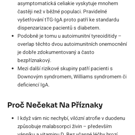
asymptomatická celiakie vyskytuje mnohem
častěji než v běžné populaci. Pravidelné
vyšetřování tTG-IgA proto patří ke standardu
dispenzarizace pacientů s diabetem.
Podobně je tomu u autoimunitní tyreoiditidy –
overlap těchto dvou autoimunitních onemocnění
je dobře zdokumentovaný a často
bezpříznakový.
Mezi další rizikové skupiny patří pacienti s
Downovým syndromem, Williams syndromem či
deficiencí IgA.
Proč Nečekat Na Příznaky
I když vám nic nechybí, vilózní atrofie v duodenu
způsobuje malabsorpci živin – především
vápníku a vitaminu D. Bez včasné léčby hrozí