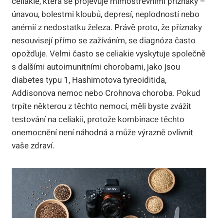
celiakie, která se projevuje mimostřevními příznaky –
únavou, bolestmi kloubů, depresí, neplodností nebo
anémií z nedostatku železa. Právě proto, že příznaky
nesouvisejí přímo se zažíváním, se diagnóza často
opožďuje. Velmi často se celiakie vyskytuje společně
s dalšími autoimunitními chorobami, jako jsou
diabetes typu 1, Hashimotova tyreoiditida,
Addisonova nemoc nebo Crohnova choroba. Pokud
trpíte některou z těchto nemocí, měli byste zvážit
testování na celiakii, protože kombinace těchto
onemocnění není náhodná a může výrazně ovlivnit
vaše zdraví.