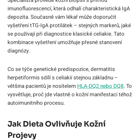
Specialista provede kožní biopsii s přímou
imunofluorescencí, která odhalí charakteristická IgA
depozita. Současně vám lékař může doporučit
vyšetření tTG-IgA protilátek – stejných markerů, jaké
se používají při diagnostice klasické celiakie. Tato
kombinace vyšetření umožňuje přesné stanovení
diagnózy.
Co se týče genetické predispozice, dermatitis
herpetiformis sdílí s celiakií stejnou základnu –
většina pacientů je nositelem
HLA-DQ2 nebo DQ8
. To
vysvětluje, proč jde vlastně o kožní manifestaci téhož
autoimunitního procesu.
Jak Dieta Ovlivňuje Kožní
Projevy