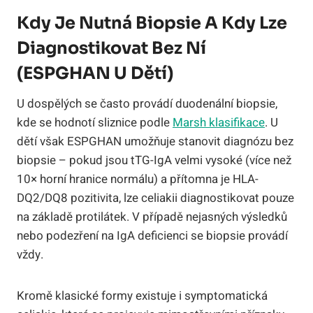
Kdy Je Nutná Biopsie A Kdy Lze
Diagnostikovat Bez Ní
(ESPGHAN U Dětí)
U dospělých se často provádí duodenální biopsie,
kde se hodnotí sliznice podle
Marsh klasifikace
. U
dětí však ESPGHAN umožňuje stanovit diagnózu bez
biopsie – pokud jsou tTG-IgA velmi vysoké (více než
10× horní hranice normálu) a přítomna je HLA-
DQ2/DQ8 pozitivita, lze celiakii diagnostikovat pouze
na základě protilátek. V případě nejasných výsledků
nebo podezření na IgA deficienci se biopsie provádí
vždy.
Kromě klasické formy existuje i symptomatická