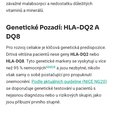
závažné malabsorpci a nedostatku důležitých
vitaminů a minerálů.
Genetické Pozadí: HLA-DQ2 A
DQ8
Pro rozvoj celiakie je klíčová genetická predispozice.
Drtivá většina pacientů nese geny
HLA-DQ2
nebo
HLA-DQ8
. Tyto genetické markery se vyskytují u více
source
než 95 % nemocných
a jsou nezbytné, nikoliv
však samy o sobě postačující pro propuknutí
onemocnění.
Podle aktuálních guideline (NICE NG20)
se doporučuje genetické testování u pacientů s
nejasnou diagnózou nebo u rizikových skupin, jako
jsou příbuzní prvního stupně.