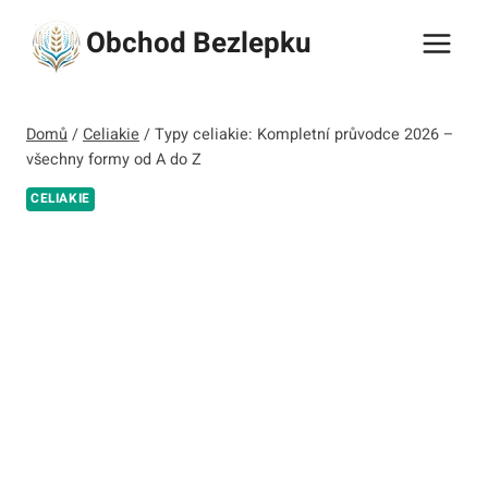
Přeskočit
Obchod Bezlepku
na
obsah
Domů
/
Celiakie
/
Typy celiakie: Kompletní průvodce 2026 –
všechny formy od A do Z
CELIAKIE