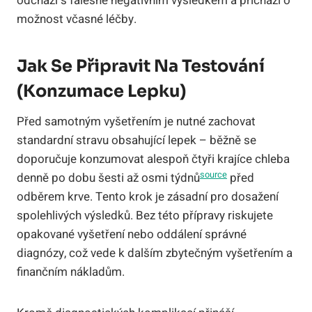
odchází s falešně negativním výsledkem a přichází o
možnost včasné léčby.
Jak Se Připravit Na Testování
(konzumace Lepku)
Před samotným vyšetřením je nutné zachovat
standardní stravu obsahující lepek – běžně se
doporučuje konzumovat alespoň čtyři krajíce chleba
source
denně po dobu šesti až osmi týdnů
před
odběrem krve. Tento krok je zásadní pro dosažení
spolehlivých výsledků. Bez této přípravy riskujete
opakované vyšetření nebo oddálení správné
diagnózy, což vede k dalším zbytečným vyšetřením a
finančním nákladům.