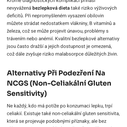
Kromě diagnostických komplikací přináší
nevyvážená
bezlepková dieta
také riziko výživových
deficitů. Při nepromyšleném vysazení obilovin
můžete strádat nedostatkem vlákniny, B vitamínů a
železa, což se může projevit únavou, problémy s
trávením nebo anémií. Kvalitní bezlepkové alternativy
jsou často dražší a jejich dostupnost je omezená,
což dále zvyšuje riziko malabsorpce důležitých živin.
Alternativy Při Podezření Na
NCGS (non-Celiakální Gluten
Sensitivity)
Ne každý, kdo má potíže po konzumaci lepku, trpí
celiakií. Existuje také non-celiakální gluten sensitivita,
která se projevuje podobnými příznaky, ale bez