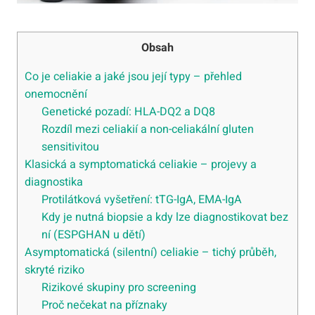
Obsah
Co je celiakie a jaké jsou její typy – přehled
onemocnění
Genetické pozadí: HLA-DQ2 a DQ8
Rozdíl mezi celiakií a non-celiakální gluten
sensitivitou
Klasická a symptomatická celiakie – projevy a
diagnostika
Protilátková vyšetření: tTG-IgA, EMA-IgA
Kdy je nutná biopsie a kdy lze diagnostikovat bez
ní (ESPGHAN u dětí)
Asymptomatická (silentní) celiakie – tichý průběh,
skryté riziko
Rizikové skupiny pro screening
Proč nečekat na příznaky