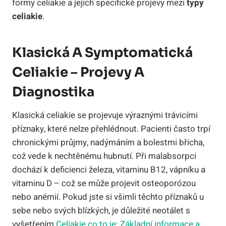
formy celiakie a jejich specifické projevy mezi
typy
celiakie
.
Klasická A Symptomatická
Celiakie – Projevy A
Diagnostika
Klasická celiakie se projevuje výraznými trávicími
příznaky, které nelze přehlédnout. Pacienti často trpí
chronickými průjmy, nadýmáním a bolestmi břicha,
což vede k nechtěnému hubnutí. Při malabsorpci
dochází k deficienci železa, vitaminu B12, vápníku a
vitaminu D – což se může projevit osteoporózou
nebo anémií. Pokud jste si všimli těchto příznaků u
sebe nebo svých blízkých, je důležité neotálet s
vyšetřením.
Celiakie co to je: Základní informace a