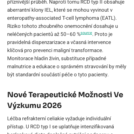
příznivější průběh. Naproti tomu RCD typ II obsahuje
aberrantní klony IEL, které se mohou vyvinout v
enteropathy-associated T-cell lymphoma (EATL).
Riziko tohoto zhoubného onemocnění dosahuje u
source
neléčených pacientů až 50–60 %
. Proto je
pravidelná dispenzarizace a včasná intervence
klíčová pro prevenci maligní transformace.
Monitorace hladin živin, substituce případné
malnutrice a edukace o správném stravování by měly
být standardní součástí péče o tyto pacienty.
Nové Terapeutické Možnosti Ve
Výzkumu 2026
Léčba refrakterní celiakie vyžaduje individuální
přístup. U RCD typ I se uplatňuje intenzifikovaná