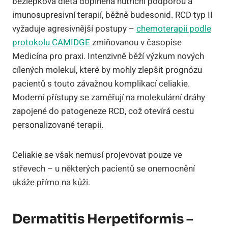
bezlepková dieta doplněná nutriční podporou a
imunosupresivní terapií, běžně budesonid. RCD typ II
vyžaduje agresivnější postupy –
chemoterapii podle
protokolu CAMIDGE
zmiňovanou v časopise
Medicína pro praxi. Intenzivně běží výzkum nových
cílených molekul, které by mohly zlepšit prognózu
pacientů s touto závažnou komplikací celiakie.
Moderní přístupy se zaměřují na molekulární dráhy
zapojené do patogeneze RCD, což otevírá cestu
personalizované terapii.
Celiakie se však nemusí projevovat pouze ve
střevech – u některých pacientů se onemocnění
ukáže přímo na kůži.
Dermatitis Herpetiformis –