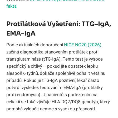
fakta
Protilátková Vyšetření: TTG-IgA,
EMA-IgA
Podle aktuálních doporučení
NICE NG20 (2026)
začíná diagnostika stanovením protilátek proti
transglutamináze (tTG-IgA). Tento test je vysoce
specifický a citlivý – pokud jíte dostatek lepku
alespoň 6 týdnů, dokáže spolehlivě odhalit většinu
případů. Pokud je tTG-IgA pozitivní, lékař často
potvrdí výsledek testováním EMA-IgA (protilátky
proti endomysiu). U pacientů s podezřením na
celiakii se také zjišťuje HLA-DQ2/DQ8 genotyp, který
pomáhá vyloučit nemoc s vysokou přesností.