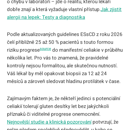
o chybu v laboratoři – jde o realitu, kterou lékaři
dobře znají a která vyžaduje vlastní přístup.
Jak zjistit
alergii na lepek: Testy a diagnostika
Podle aktualizovaných guidelines ESsCD z roku 2026
čelí přibližně 25 až 50 % pacientů s touto formou
source
riziku progrese
do manifestní celiakie v průběhu
několika let. Pro vás to znamená, že pravidelné
kontroly nejsou formalitou, ale skutečnou nutností.
Váš lékař by měl opakovat biopsii za 12 až 24
měsíců a zároveň sledovat hladinu protilátek v čase.
Zajímavým faktem je, že někteří jedinci s potenciální
celiakií tolerují gluten desítky let bez jakýchkoli
příznaků či viditelné progrese onemocnění.
Nejnovější studie a klinická pozorování
potvrzují, že
nelze předem spolehlivě předpovědět, u koho se