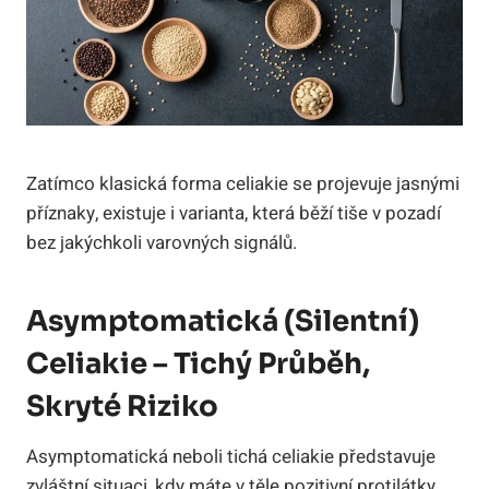
Zatímco klasická forma celiakie se projevuje jasnými
příznaky, existuje i varianta, která běží tiše v pozadí
bez jakýchkoli varovných signálů.
Asymptomatická (silentní)
Celiakie – Tichý Průběh,
Skryté Riziko
Asymptomatická neboli tichá celiakie představuje
zvláštní situaci, kdy máte v těle pozitivní protilátky