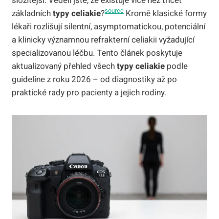
složitější. Věděli jste, že existuje více než třicet
source
základních
typy celiakie
?
Kromě klasické formy
lékaři rozlišují silentní, asymptomatickou, potenciální
a klinicky významnou refrakterní celiakii vyžadující
specializovanou léčbu. Tento článek poskytuje
aktualizovaný přehled všech
typy celiakie
podle
guideline z roku 2026 – od diagnostiky až po
praktické rady pro pacienty a jejich rodiny.