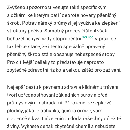
Zvýšenou pozornost věnujte také specifickým
složkám, ke kterým patří deproteinovaný pšeničný
škrob. Potravinářský průmysl jej využívá ke zlepšení
struktury pečiva. Samotný proces čištění však
source
bohužel nebývá vždy stoprocentní.
V praxi se
tak lehce stane, že i tento speciálně upravený
pšeničný škrob stále obsahuje nebezpečné stopy.
Pro citlivější celiaky to představuje naprosto
zbytečné zdravotní riziko a velkou zátěž pro zažívání.
Nejlepší cestu k pevnému zdraví a klidnému trávení
tvoří upřednostňování základních surovin před
průmyslovými náhradami. Přirozeně bezlepkové
plodiny, jako je pohanka, quinoa či rýže, vám
společně s kvalitní zeleninou dodají všechny důležité
živiny. Vyhnete se tak zbytečné chemii a nebudete