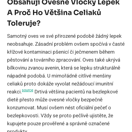
Obsahují Ovesné Vločky Lepek
A Proč Ho Většina Celiaků
Toleruje?
Samotný oves ve své přirozené podobě žádný lepek
neobsahuje. Zásadní problém ovšem spočívá v časté
křížové kontaminaci pšenicí či ječmenem během
pěstování a továrního zpracování. Oves také ukrývá
bílkovinu zvanou avenin, která se lepku strukturálně
nápadně podobá. U mimořádně citlivé menšiny
celiaků proto dokáže vyvolat nežádoucí imunitní
source
reakci.
Drtivá většina pacientů na bezlepkové
dietě přesto může ovesné vločky bezpečně
konzumovat. Musí ovšem nést oficiální pečeť o
bezlepkovosti. Vždy se proto pečlivě ujistěte, že
kupujete pouze prověřené a správně označené
produkty.