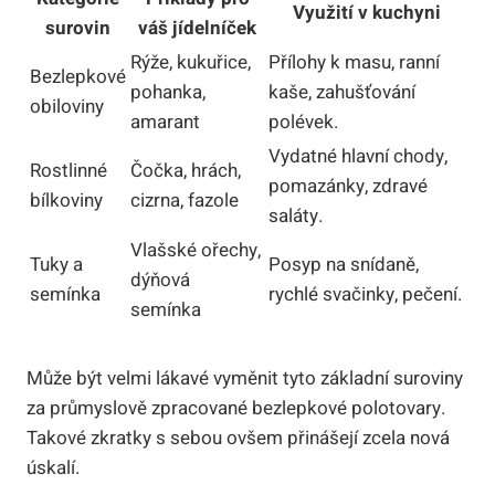
Využití v kuchyni
surovin
váš jídelníček
Rýže, kukuřice,
Přílohy k masu, ranní
Bezlepkové
pohanka,
kaše, zahušťování
obiloviny
amarant
polévek.
Vydatné hlavní chody,
Rostlinné
Čočka, hrách,
pomazánky, zdravé
bílkoviny
cizrna, fazole
saláty.
Vlašské ořechy,
Tuky a
Posyp na snídaně,
dýňová
semínka
rychlé svačinky, pečení.
semínka
Může být velmi lákavé vyměnit tyto základní suroviny
za průmyslově zpracované bezlepkové polotovary.
Takové zkratky s sebou ovšem přinášejí zcela nová
úskalí.