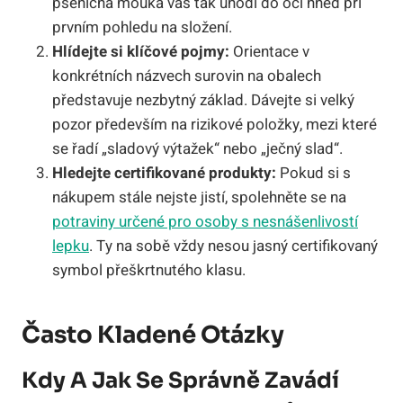
pšeničná mouka vás tak uhodí do očí hned při
prvním pohledu na složení.
Hlídejte si klíčové pojmy:
Orientace v
konkrétních názvech surovin na obalech
představuje nezbytný základ. Dávejte si velký
pozor především na rizikové položky, mezi které
se řadí „sladový výtažek“ nebo „ječný slad“.
Hledejte certifikované produkty:
Pokud si s
nákupem stále nejste jistí, spolehněte se na
potraviny určené pro osoby s nesnášenlivostí
lepku
. Ty na sobě vždy nesou jasný certifikovaný
symbol přeškrtnutého klasu.
Často Kladené Otázky
Kdy A Jak Se Správně Zavádí