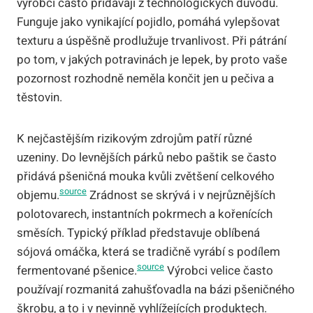
výrobci často přidávají z technologických důvodů.
Funguje jako vynikající pojidlo, pomáhá vylepšovat
texturu a úspěšně prodlužuje trvanlivost. Při pátrání
po tom, v jakých potravinách je lepek, by proto vaše
pozornost rozhodně neměla končit jen u pečiva a
těstovin.
K nejčastějším rizikovým zdrojům patří různé
uzeniny. Do levnějších párků nebo paštik se často
přidává pšeničná mouka kvůli zvětšení celkového
source
objemu.
Zrádnost se skrývá i v nejrůznějších
polotovarech, instantních pokrmech a kořenících
směsích. Typický příklad představuje oblíbená
sójová omáčka, která se tradičně vyrábí s podílem
source
fermentované pšenice.
Výrobci velice často
používají rozmanitá zahušťovadla na bázi pšeničného
škrobu, a to i v nevinně vyhlížejících produktech.