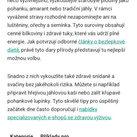
něco výživnějšího, vyzkoušejte starobylé plodiny jako
pohanku, amarant nebo tradiční jáhly. V rámci
vyvážené stravy rozhodně nezapomínejte ani na
luštěniny, ořechy a semínka. Tyto suroviny obsahují
cenné bílkoviny i zdravé tuky, které vás udrží plné
energie. Jak potvrzují odborné
články o bezlepkové
dietě
, právě tyto dary přírody představují tu nejlepší
možnou volbu.
Snadno z nich vykouzlíte také zdravé snídaně a
svačiny bez jakéhokoli rizika. Můžete si například
připravit hřejivou jáhlovou kaši nebo zalít křupavé
pohankové lupínky. Tyto skvělé tipy pro úspěšný
začátek dne často doporučují i
nabídky
specializovaných e-shopů se zdravou výživou
.
Kategorie
Příklady pro