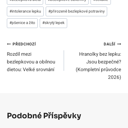
příspěvků:
#
intolerance lepku
#
přirozeně bezlepkové potraviny
#
pšenice a žito
#
skrytý lepek
Navigace
PŘEDCHOZÍ
DALŠÍ
Rozdíl mezi
Hranolky bez lepku:
Pro
bezlepkovou a obilnou
Jsou bezpečné?
Příspěvek
dietou: Velké srovnání
(Kompletní průvodce
2026)
Podobné Příspěvky