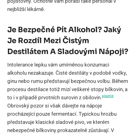
pojišťovny. Ochotně vám poradí také personál v
nejbližší lékárně.
Je Bezpečné Pít Alkohol? Jaký
Je Rozdíl Mezi Čistým
Destilátem A Sladovými Nápoji?
Intolerance lepku vám umírněnou konzumaci
alkoholu nezakazuje. Čisté destiláty v podobě vodky,
ginu nebo rumu představují bezpečnou volbu. Během
procesu destilace totiž mizí veškeré stopy bílkovin, a
source
to i v případě prvotních surovin z obilovin.
Obrovský pozor si však dávejte na nápoje
procházející pouze fermentací. Typickou hrozbu
představuje klasické sladové pivo, ve kterém
nebezpečné bílkoviny prokazatelně zůstávají. V