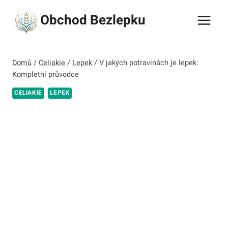
Přeskočit
Obchod Bezlepku
na
obsah
Domů
/
Celiakie
/
Lepek
/
V jakých potravinách je lepek:
Kompletní průvodce
CELIAKIE
LEPEK