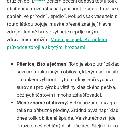
druzích obilí.
Během pečení dodává těstu tolik
oblíbenou pružnost a nadýchanost. Působí totiž jako
spolehlivé přírodní „lepidlo“. Pokud však vaše tělo s
touto látkou bojuje, musíte přesně znát její hlavní
zdroje. Jedině tak se vyhnete nepříjemným
zdravotním potížím.
V čem je lepek: Kompletní
průvodce zdroji a skrytými hrozbami
Pšenice, žito a ječmen:
Toto je absolutní základ
seznamu zakázaných obilovin, kterým se musíte
obloukem vyhnout. Tyto plodiny tvoří výchozí
surovinu pro výrobu většiny klasického pečiva,
běžných těstovin i mnoha zahušťovadel.
Méně známé obiloviny:
Velký pozor si dávejte
také na příbuzné plodiny. Zrádná bývá například
dnes tolik oblíbená špalda. Ve skutečnosti jde
pouze o nešlechtěný druh pšenice. Stejné riziko