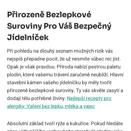
Přirozeně Bezlepkové
Suroviny Pro Váš Bezpečný
Jídelníček
Při pohledu na dlouhý seznam možných rizik vás
nejspíš přepadne pocit, že už nesmíte vůbec nic jíst.
Opak je však pravdou. Příroda nabízí pestrou paletu
plodin, které vašemu trávení zaručeně neublíží. Hlavní
stavební kámen vašeho jídelníčku by měly tvořit
přirozeně bezlepkové suroviny. Ty vás skvěle zasytí a
dodají tělu potřebné živiny.
Nejlepší recepty pro
alergiky: Vaření bez lepku, mléka a vajec
Absolutní základ tvoří rýže a kukuřice. Pokud hledáte