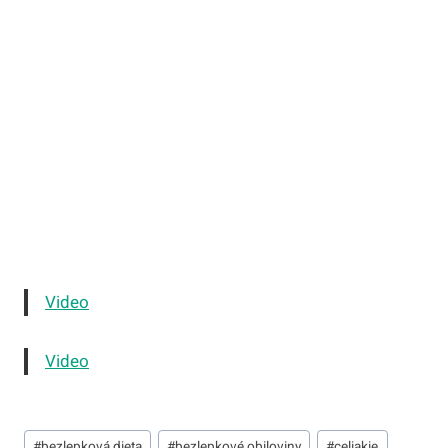
Video
Video
Štítky
#
bezlepková dieta
#
bezlepkové obiloviny
#
celiakie