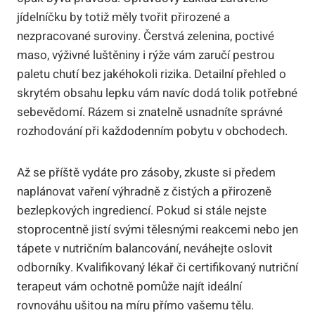
jídelníčku by totiž měly tvořit přirozené a
nezpracované suroviny. Čerstvá zelenina, poctivé
maso, výživné luštěniny i rýže vám zaručí pestrou
paletu chutí bez jakéhokoli rizika. Detailní přehled o
skrytém obsahu lepku vám navíc dodá tolik potřebné
sebevědomí. Rázem si znatelně usnadníte správné
rozhodování při každodenním pobytu v obchodech.
Až se příště vydáte pro zásoby, zkuste si předem
naplánovat vaření výhradně z čistých a přirozeně
bezlepkových ingrediencí. Pokud si stále nejste
stoprocentně jistí svými tělesnými reakcemi nebo jen
tápete v nutričním balancování, neváhejte oslovit
odborníky. Kvalifikovaný lékař či certifikovaný nutriční
terapeut vám ochotně pomůže najít ideální
rovnováhu ušitou na míru přímo vašemu tělu.