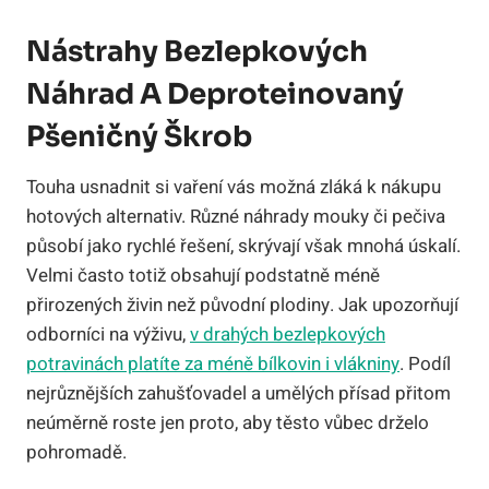
Nástrahy Bezlepkových
Náhrad A Deproteinovaný
Pšeničný Škrob
Touha usnadnit si vaření vás možná zláká k nákupu
hotových alternativ. Různé náhrady mouky či pečiva
působí jako rychlé řešení, skrývají však mnohá úskalí.
Velmi často totiž obsahují podstatně méně
přirozených živin než původní plodiny. Jak upozorňují
odborníci na výživu,
v drahých bezlepkových
potravinách platíte za méně bílkovin i vlákniny
. Podíl
nejrůznějších zahušťovadel a umělých přísad přitom
neúměrně roste jen proto, aby těsto vůbec drželo
pohromadě.