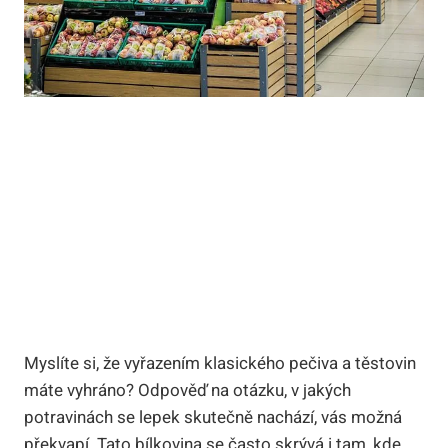
Myslíte si, že vyřazením klasického pečiva a těstovin
máte vyhráno? Odpověď na otázku, v jakých
potravinách se lepek skutečně nachází, vás možná
překvapí. Tato bílkovina se často skrývá i tam, kde