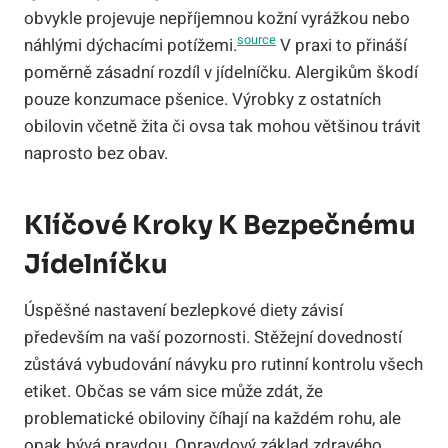
obvykle projevuje nepříjemnou kožní vyrážkou nebo
source
náhlými dýchacími potížemi.
V praxi to přináší
poměrně zásadní rozdíl v jídelníčku. Alergikům škodí
pouze konzumace pšenice. Výrobky z ostatních
obilovin včetně žita či ovsa tak mohou většinou trávit
naprosto bez obav.
Klíčové Kroky K Bezpečnému
Jídelníčku
Úspěšné nastavení bezlepkové diety závisí
především na vaší pozornosti. Stěžejní dovedností
zůstává vybudování návyku pro rutinní kontrolu všech
etiket. Občas se vám sice může zdát, že
problematické obiloviny číhají na každém rohu, ale
opak bývá pravdou. Opravdový základ zdravého