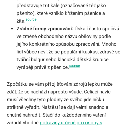
představuje tritikale (označované též jako
pšenito), které vzniklo křížením pšenice a
source
žita.
Zrádné formy zpracování:
Úskalí často spočívá
ve změně obchodního názvu obiloviny podle
jejího konkrétního způsobu zpracování. Mnoho
lidí vůbec neví, že se populární kuskus, zdravě se
tvářící bulgur nebo klasická dětská krupice
source
vyrábějí právě z pšenice.
Zpočátku se vám při zjišťování zdrojů lepku může
zdát, že se nachází naprosto všude. Celiaci navíc
musí všechny tyto plodiny ze svého jídelníčku
striktně vyřadit. Naštěstí se dají velmi snadno a
chutně nahradit. Stačí do každodenního vaření
zařadit vhodné
potraviny určené pro osoby s