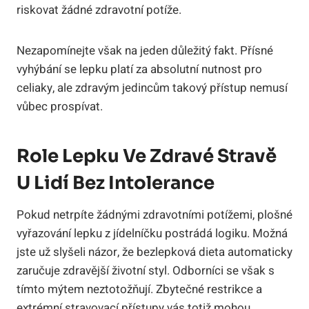
riskovat žádné zdravotní potíže.
Nezapomínejte však na jeden důležitý fakt. Přísné
vyhýbání se lepku platí za absolutní nutnost pro
celiaky, ale zdravým jedincům takový přístup nemusí
vůbec prospívat.
Role Lepku Ve Zdravé Stravě
U Lidí Bez Intolerance
Pokud netrpíte žádnými zdravotními potížemi, plošné
vyřazování lepku z jídelníčku postrádá logiku. Možná
jste už slyšeli názor, že bezlepková dieta automaticky
zaručuje zdravější životní styl. Odborníci se však s
tímto mýtem neztotožňují. Zbytečné restrikce a
extrémní stravovací přístupy vás totiž mohou