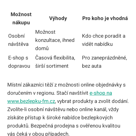
Možnost
Výhody
Pro koho je vhodná
nákupu
Možnost
Osobní
Kdo chce poradit a
konzultace, ihned
návštěva
vidět nabídku
domů
E-shop s
Časová flexibilita,
Pro zaneprázdněné,
dopravou
širší sortiment
bez auta
Místní zákazníci těží z možnosti online objednávky s
doručením v regionu. Stačí navštívit
e-shop na
www.bezlepku-fm.cz
, vybrat produkty a zvolit dodání.
Zvolíte-li osobní návštěvu nebo online kanál, vždy
získáte přístup k široké nabídce bezlepkových
produktů. Bezpečná prodejna s ověřenou kvalitou
vás čeká v obou případech.