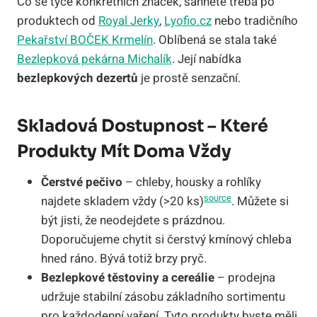
Co se týče konkrétních značek, sáhnete třeba po
produktech od
Royal Jerky
,
Lyofio.cz
nebo tradičního
Pekařství BOČEK Krmelín
. Oblíbená se stala také
Bezlepková pekárna Michalík
. Její nabídka
bezlepkových dezertů
je prostě senzační.
Skladová Dostupnost – Které
Produkty Mít Doma Vždy
Čerstvé pečivo
– chleby, housky a rohlíky
source
najdete skladem vždy (>20 ks)
. Můžete si
být jisti, že neodejdete s prázdnou.
Doporučujeme chytit si čerstvý kmínový chleba
hned ráno. Bývá totiž brzy pryč.
Bezlepkové těstoviny a cereálie
– prodejna
udržuje stabilní zásobu základního sortimentu
pro každodenní vaření. Tyto produkty byste měli