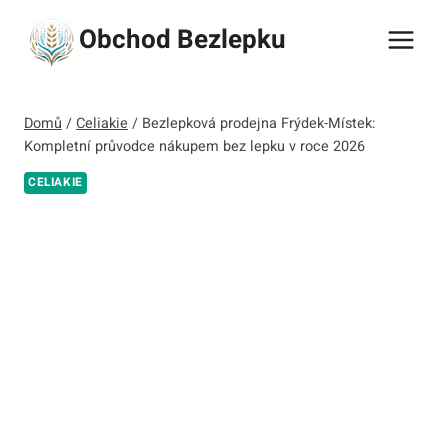
Přeskočit
Obchod Bezlepku
na
obsah
Domů
/
Celiakie
/
Bezlepková prodejna Frýdek-Místek:
Kompletní průvodce nákupem bez lepku v roce 2026
CELIAKIE