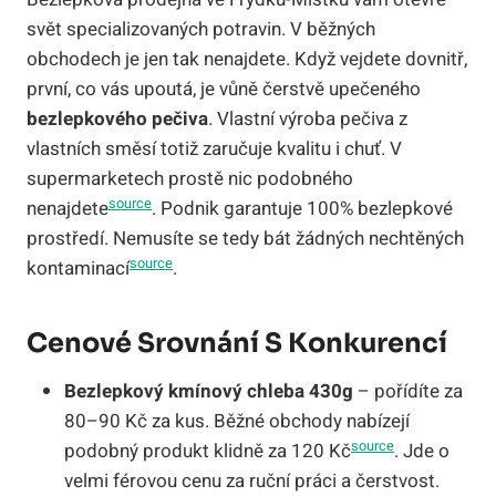
svět specializovaných potravin. V běžných
obchodech je jen tak nenajdete. Když vejdete dovnitř,
první, co vás upoutá, je vůně čerstvě upečeného
bezlepkového pečiva
. Vlastní výroba pečiva z
vlastních směsí totiž zaručuje kvalitu i chuť. V
supermarketech prostě nic podobného
source
nenajdete
. Podnik garantuje 100% bezlepkové
prostředí. Nemusíte se tedy bát žádných nechtěných
source
kontaminací
.
Cenové Srovnání S Konkurencí
Bezlepkový kmínový chleba 430g
– pořídíte za
80–90 Kč za kus. Běžné obchody nabízejí
source
podobný produkt klidně za 120 Kč
. Jde o
velmi férovou cenu za ruční práci a čerstvost.