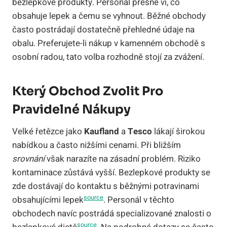
bezlepkové produkty. Personál přesně ví, co
obsahuje lepek a čemu se vyhnout. Běžné obchody
často postrádají dostatečně přehledné údaje na
obalu. Preferujete-li nákup v kamenném obchodě s
osobní radou, tato volba rozhodně stojí za zvážení.
Který Obchod Zvolit Pro
Pravidelné Nákupy
Velké řetězce jako
Kaufland
a
Tesco
lákají širokou
nabídkou a často nižšími cenami. Při bližším
srovnání
však narazíte na zásadní problém. Riziko
kontaminace zůstává vyšší. Bezlepkové produkty se
zde dostávají do kontaktu s běžnými potravinami
source
obsahujícími lepek
. Personál v těchto
obchodech navíc postrádá specializované znalosti o
source