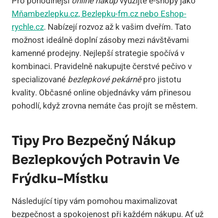
Pro pohodlnější
online nákup
využijte e-shopy jako
Mňambezlepku.cz, Bezlepku-fm.cz nebo Eshop-
rychle.cz
. Nabízejí rozvoz až k vašim dveřím. Tato
možnost ideálně doplní zásoby mezi návštěvami
kamenné prodejny. Nejlepší strategie spočívá v
kombinaci. Pravidelně nakupujte čerstvé pečivo v
specializované
bezlepkové pekárně
pro jistotu
kvality. Občasné online objednávky vám přinesou
pohodlí, když zrovna nemáte čas projít se městem.
Tipy Pro Bezpečný Nákup
Bezlepkových Potravin Ve
Frýdku-Místku
Následující tipy vám pomohou maximalizovat
bezpečnost a spokojenost při každém nákupu. Ať už