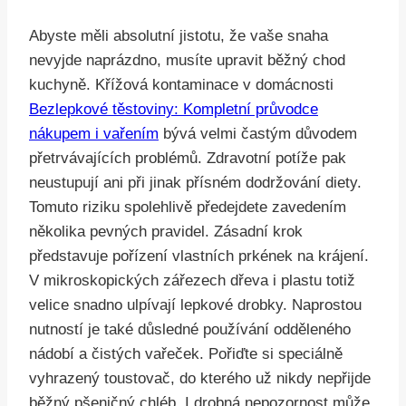
Abyste měli absolutní jistotu, že vaše snaha
nevyjde naprázdno, musíte upravit běžný chod
kuchyně. Křížová kontaminace v domácnosti
Bezlepkové těstoviny: Kompletní průvodce
nákupem i vařením
bývá velmi častým důvodem
přetrvávajících problémů. Zdravotní potíže pak
neustupují ani při jinak přísném dodržování diety.
Tomuto riziku spolehlivě předejdete zavedením
několika pevných pravidel. Zásadní krok
představuje pořízení vlastních prkének na krájení.
V mikroskopických zářezech dřeva i plastu totiž
velice snadno ulpívají lepkové drobky. Naprostou
nutností je také důsledné používání odděleného
nádobí a čistých vařeček. Pořiďte si speciálně
vyhrazený toustovač, do kterého už nikdy nepřijde
běžný pšeničný chléb. I drobná nepozornost může