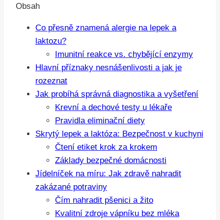
Obsah
Co přesně znamená alergie na lepek a
laktozu?
Imunitní reakce vs. chybějící enzymy
Hlavní příznaky nesnášenlivosti a jak je
rozeznat
Jak probíhá správná diagnostika a vyšetření
Krevní a dechové testy u lékaře
Pravidla eliminační diety
Skrytý lepek a laktóza: Bezpečnost v kuchyni
Čtení etiket krok za krokem
Základy bezpečné domácnosti
Jídelníček na míru: Jak zdravě nahradit
zakázané potraviny
Čím nahradit pšenici a žito
Kvalitní zdroje vápníku bez mléka