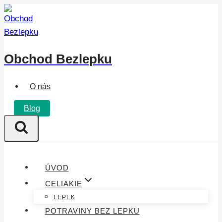
Přeskočit
na
obsah
Obchod Bezlepku
O nás
Blog
ÚVOD
CELIAKIE
LEPEK
POTRAVINY BEZ LEPKU