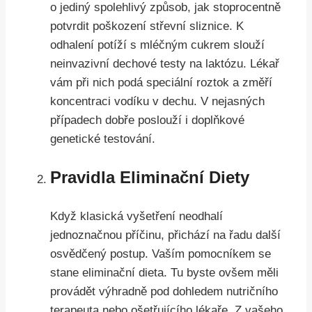
o jediný spolehlivý způsob, jak stoprocentně
potvrdit poškození střevní sliznice. K
odhalení potíží s mléčným cukrem slouží
neinvazivní dechové testy na laktózu. Lékař
vám při nich podá speciální roztok a změří
koncentraci vodíku v dechu. V nejasných
případech dobře poslouží i doplňkové
genetické testování.
Pravidla Eliminační Diety
Když klasická vyšetření neodhalí
jednoznačnou příčinu, přichází na řadu další
osvědčený postup. Vaším pomocníkem se
stane eliminační dieta. Tu byste ovšem měli
provádět výhradně pod dohledem nutričního
terapeuta nebo ošetřujícího lékaře. Z vašeho