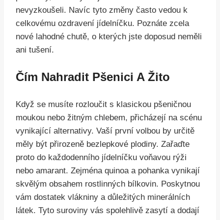
nevyzkoušeli. Navíc tyto změny často vedou k
celkovému ozdravení jídelníčku. Poznáte zcela
nové lahodné chutě, o kterých jste doposud neměli
ani tušení.
Čím Nahradit Pšenici A Žito
Když se musíte rozloučit s klasickou pšeničnou
moukou nebo žitným chlebem, přicházejí na scénu
vynikající alternativy. Vaší první volbou by určitě
měly být přirozeně bezlepkové plodiny. Zařaďte
proto do každodenního jídelníčku voňavou rýži
nebo amarant. Zejména quinoa a pohanka vynikají
skvělým obsahem rostlinných bílkovin. Poskytnou
vám dostatek vlákniny a důležitých minerálních
látek. Tyto suroviny vás spolehlivě zasytí a dodají