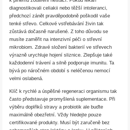
k plnému zotavení nestačí. Pokud lékaři
diagnostikovali celiakii nebo těžší intoleranci,
předchozí zánět pravděpodobně poškodil vaše
tenké střevo. Celkové vstřebávání živin tak
zůstává dočasně narušené. Z toho důvodu se
musíte zaměřit na intenzivní péči o střevní
mikrobiom. Zdravé složení bakterií ve střevech
výrazně urychluje hojení sliznice. Zlepšuje také
každodenní trávení a silně podporuje imunitu. Ta
bývá po náročném období s neléčenou nemocí
velmi oslabená.
Klíč k rychlé a úspěšné regeneraci organismu tak
často představuje promyšlená suplementace. Při
výběru doplňků stravy a probiotik ale buďte
maximálně obezřetní. Vždy hledejte pouze
certifikované produkty. Musí být zaručeně bez