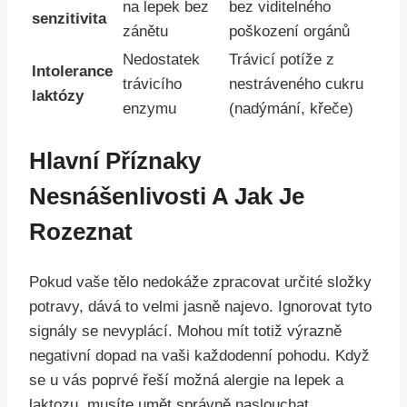
na lepek bez
bez viditelného
senzitivita
zánětu
poškození orgánů
Nedostatek
Trávicí potíže z
Intolerance
trávicího
nestráveného cukru
laktózy
enzymu
(nadýmání, křeče)
Hlavní Příznaky
Nesnášenlivosti A Jak Je
Rozeznat
Pokud vaše tělo nedokáže zpracovat určité složky
potravy, dává to velmi jasně najevo. Ignorovat tyto
signály se nevyplácí. Mohou mít totiž výrazně
negativní dopad na vaši každodenní pohodu. Když
se u vás poprvé řeší možná alergie na lepek a
laktozu, musíte umět správně naslouchat