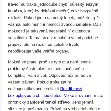
trávicímu traktu jednoduše chybí důležitý
enzym
laktáza
, který by dokázal mléčný cukr bezpečně
rozložit. Pokud jde o samotný lepek, můžete trpět
vážnou autoimunitní nemocí zvanou
celiakie
. Další
možností je takzvaná neceliakální glutenová
senzitivita. Ta má sice v mnohém velmi podobné
projevy, ale na rozdíl od celiakie trvale
nepoškozuje vaše vnitřní orgány.
Možná se ptáte, proč se tyto dva nepříjemné
problémy často hlásí o slovo současně a
komplikují vám život. Odpověď leží přímo ve
vašem trávení. Pokud trpíte zatím
nediagnostikovanou celiakií
Rozdíl mezi
bezlepkovou a obilnou dietou: Velké srovnání
, máte
chronicky zanícené
tenké střevo
. Jeho jemná
sliznice je poškozená. Právě na vrcholcích těchto