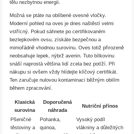
tělu nezbytnou energii.
Možná se ptáte na oblíbené ovesné vločky.
Moderní pohled na oves je dnes naštěstí velmi
vstřícný. Pokud sáhnete po certifikovaném
bezlepkovém ovsu, získáte bezpečnou a
mimořádně vhodnou surovinu. Oves totiž přirozeně
neobsahuje lepek, nýbrž avenin. Tuto bílkovinu
snáší naprostá většina lidí zcela bez potíží. Při
nákupu si ovšem vždy hlídejte klíčový certifikát.
Ten zaručuje nulovou kontaminaci běžným obilím
během zpracování.
Klasická
Doporučená
Nutriční přínos
surovina
náhrada
Pšeničné
Pohanka,
Vysoký podíl
těstoviny a
quinoa,
vlákniny a důležitých