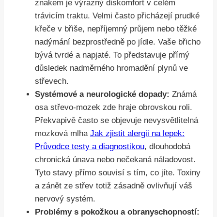
znakem je výrazný diskomfort v celém
trávicím traktu. Velmi často přicházejí prudké
křeče v břiše, nepříjemný průjem nebo těžké
nadýmání bezprostředně po jídle. Vaše břicho
bývá tvrdé a napjaté. To představuje přímý
důsledek nadměrného hromadění plynů ve
střevech.
Systémové a neurologické dopady:
Známá
osa střevo-mozek zde hraje obrovskou roli.
Překvapivě často se objevuje nevysvětlitelná
mozková mlha
Jak zjistit alergii na lepek:
Průvodce testy a diagnostikou
, dlouhodobá
chronická únava nebo nečekaná náladovost.
Tyto stavy přímo souvisí s tím, co jíte. Toxiny
a zánět ze střev totiž zásadně ovlivňují váš
nervový systém.
Problémy s pokožkou a obranyschopností: