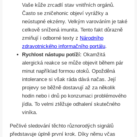
Vaše kůže zrcadlí stav vnitřních orgánů.
Často se zničehonic objeví vyrážky a
neústupné ekzémy. Velkým varováním je také
celkově snížená imunita. Tento fakt důrazně
zmiňují i odborné texty z
Národního
zdravotnického informačního portálu
.
Rychlost nástupu potíží:
Okamžitá
alergická reakce se může objevit během pár
minut například formou otoků. Opožděná
intolerance si však ráda dává načas. Její
projevy se běžně dostavují až za několik
hodin nebo i dnů po konzumaci problémového
jídla. To velmi ztěžuje odhalení skutečného
viníka.
Pečlivé sledování těchto různorodých signálů
představuje úplně první krok. Díky němu včas