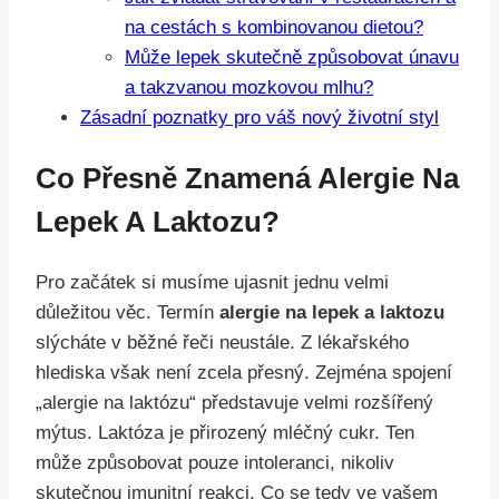
na cestách s kombinovanou dietou?
Může lepek skutečně způsobovat únavu
a takzvanou mozkovou mlhu?
Zásadní poznatky pro váš nový životní styl
Co Přesně Znamená Alergie Na
Lepek A Laktozu?
Pro začátek si musíme ujasnit jednu velmi
důležitou věc. Termín
alergie na lepek a laktozu
slýcháte v běžné řeči neustále. Z lékařského
hlediska však není zcela přesný. Zejména spojení
„alergie na laktózu“ představuje velmi rozšířený
mýtus. Laktóza je přirozený mléčný cukr. Ten
může způsobovat pouze intoleranci, nikoliv
skutečnou imunitní reakci. Co se tedy ve vašem