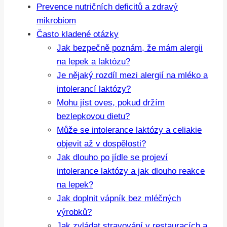
Prevence nutričních deficitů a zdravý
mikrobiom
Často kladené otázky
Jak bezpečně poznám, že mám alergii
na lepek a laktózu?
Je nějaký rozdíl mezi alergií na mléko a
intolerancí laktózy?
Mohu jíst oves, pokud držím
bezlepkovou dietu?
Může se intolerance laktózy a celiakie
objevit až v dospělosti?
Jak dlouho po jídle se projeví
intolerance laktózy a jak dlouho reakce
na lepek?
Jak doplnit vápník bez mléčných
výrobků?
Jak zvládat stravování v restauracích a