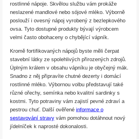
rostlinné nápoje. Skvělou službu vám prokáže
neslazené mandlové nebo sójové mléko. Výborně
poslouží i ovesný nápoj vyrobený z bezlepkového
ovsa. Tyto dostupné produkty bývají výrobcem
velmi často obohaceny o chybějící vápník.
Kromě fortifikovaných nápojů byste měli čerpat
stavební látky ze spolehlivých přirozených zdrojů.
Úplným králem v obsahu vápníku je obyčejný mák.
Snadno z něj připravíte chutné dezerty i domácí
rostlinné mléko. Výbornou volbu představují také
různé ořechy, semínka nebo kvalitní sardinky s
kostmi. Tyto potraviny vám zajistí pevné zdraví a
pestrou chuť. Další ověřené
informace o
sestavování stravy
vám pomohou dotáhnout nový
jídelníček k naprosté dokonalosti.