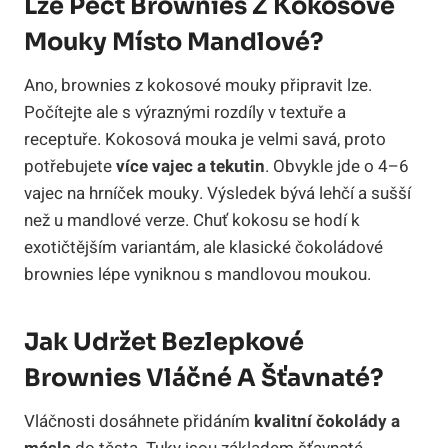
Lze Péct Brownies Z Kokosové
Mouky Místo Mandlové?
Ano, brownies z kokosové mouky připravit lze.
Počítejte ale s výraznými rozdíly v textuře a
receptuře. Kokosová mouka je velmi savá, proto
potřebujete
více vajec a tekutin
. Obvykle jde o 4–6
vajec na hrníček mouky. Výsledek bývá lehčí a sušší
než u mandlové verze. Chuť kokosu se hodí k
exotičtějším variantám, ale klasické čokoládové
brownies lépe vyniknou s mandlovou moukou.
Jak Udržet Bezlepkové
Brownies Vláčné A Šťavnaté?
Vláčnosti dosáhnete přidáním
kvalitní čokolády a