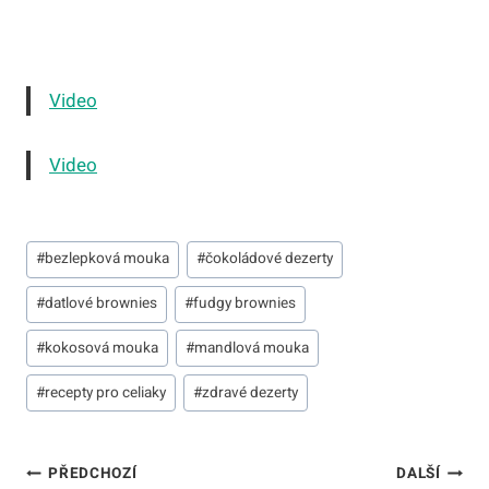
Video
Video
Štítky
#
bezlepková mouka
#
čokoládové dezerty
příspěvků:
#
datlové brownies
#
fudgy brownies
#
kokosová mouka
#
mandlová mouka
#
recepty pro celiaky
#
zdravé dezerty
Navigace
PŘEDCHOZÍ
DALŠÍ