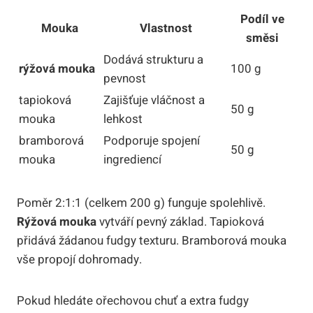
Podíl ve
Mouka
Vlastnost
směsi
Dodává strukturu a
rýžová mouka
100 g
pevnost
tapioková
Zajišťuje vláčnost a
50 g
mouka
lehkost
bramborová
Podporuje spojení
50 g
mouka
ingrediencí
Poměr 2:1:1 (celkem 200 g) funguje spolehlivě.
Rýžová mouka
vytváří pevný základ. Tapioková
přidává žádanou fudgy texturu. Bramborová mouka
vše propojí dohromady.
Pokud hledáte ořechovou chuť a extra fudgy