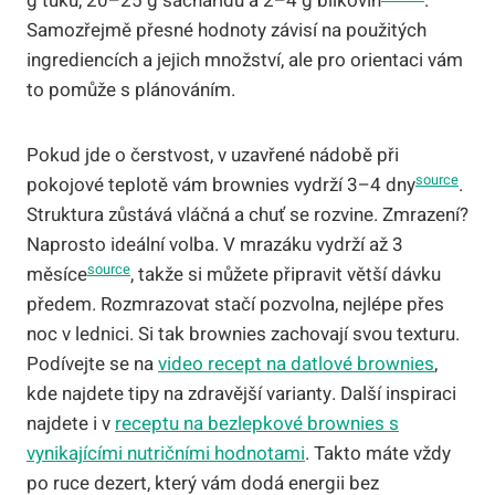
g tuku, 20–25 g sacharidů a 2–4 g bílkovin
.
Samozřejmě přesné hodnoty závisí na použitých
ingrediencích a jejich množství, ale pro orientaci vám
to pomůže s plánováním.
Pokud jde o čerstvost, v uzavřené nádobě při
source
pokojové teplotě vám brownies vydrží 3–4 dny
.
Struktura zůstává vláčná a chuť se rozvine. Zmrazení?
Naprosto ideální volba. V mrazáku vydrží až 3
source
měsíce
, takže si můžete připravit větší dávku
předem. Rozmrazovat stačí pozvolna, nejlépe přes
noc v lednici. Si tak brownies zachovají svou texturu.
Podívejte se na
video recept na datlové brownies
,
kde najdete tipy na zdravější varianty. Další inspiraci
najdete i v
receptu na bezlepkové brownies s
vynikajícími nutričními hodnotami
. Takto máte vždy
po ruce dezert, který vám dodá energii bez