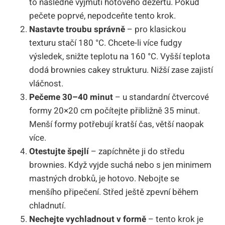
to následné vyjmutí hotového dezertu. Pokud
pečete poprvé, nepodceňte tento krok.
Nastavte troubu správně
– pro klasickou
texturu stačí 180 °C. Chcete-li více fudgy
výsledek, snižte teplotu na 160 °C. Vyšší teplota
dodá brownies cakey strukturu. Nižší zase zajistí
vláčnost.
Pečeme 30–40 minut
– u standardní čtvercové
formy 20×20 cm počítejte přibližně 35 minut.
Menší formy potřebují kratší čas, větší naopak
více.
Otestujte špejlí
– zapíchněte ji do středu
brownies. Když vyjde suchá nebo s jen minimem
mastných drobků, je hotovo. Nebojte se
menšího připečení. Střed ještě zpevní během
chladnutí.
Nechejte vychladnout v formě
– tento krok je