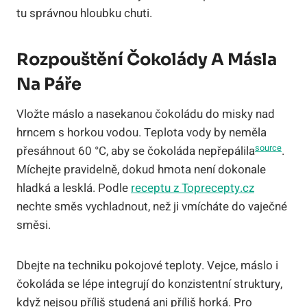
tu správnou hloubku chuti.
Rozpouštění Čokolády A Másla
Na Páře
Vložte máslo a nasekanou čokoládu do misky nad
hrncem s horkou vodou. Teplota vody by neměla
source
přesáhnout 60 °C, aby se čokoláda nepřepálila
.
Míchejte pravidelně, dokud hmota není dokonale
hladká a lesklá. Podle
receptu z Toprecepty.cz
nechte směs vychladnout, než ji vmícháte do vaječné
směsi.
Dbejte na techniku pokojové teploty. Vejce, máslo i
čokoláda se lépe integrují do konzistentní struktury,
když nejsou příliš studená ani příliš horká. Pro