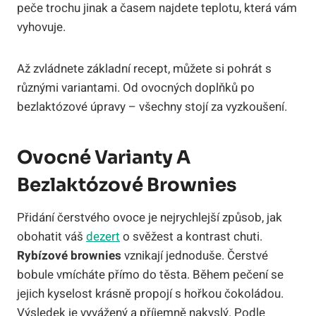
peče trochu jinak a časem najdete teplotu, která vám
vyhovuje.
Až zvládnete základní recept, můžete si pohrát s
různými variantami. Od ovocných doplňků po
bezlaktózové úpravy – všechny stojí za vyzkoušení.
Ovocné Varianty A
Bezlaktózové Brownies
Přidání čerstvého ovoce je nejrychlejší způsob, jak
obohatit váš
dezert
o svěžest a kontrast chuti.
Rybízové brownies
vznikají jednoduše. Čerstvé
bobule vmícháte přímo do těsta. Během pečení se
jejich kyselost krásně propojí s hořkou čokoládou.
Výsledek je vyvážený a příjemně nakyslý. Podle