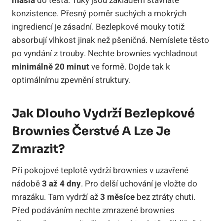
másla
do těsta. Tuky jsou základem šťavnaté
konzistence. Přesný poměr suchých a mokrých
ingrediencí je zásadní. Bezlepkové mouky totiž
absorbují vlhkost jinak než pšeničná. Nemíslete těsto
po vyndání z trouby. Nechte brownies vychladnout
minimálně 20 minut
ve formě. Dojde tak k
optimálnímu zpevnění struktury.
Jak Dlouho Vydrží Bezlepkové
Brownies Čerstvé A Lze Je
Zmrazit?
Při pokojové teplotě vydrží brownies v uzavřené
nádobě
3 až 4 dny
. Pro delší uchování je vložte do
mrazáku. Tam vydrží až
3 měsíce
bez ztráty chuti.
Před podáváním nechte zmrazené brownies