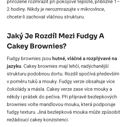
přirozeně rozmrazit při pokojové teplotě, přibližně 1–
2 hodiny. Nikdy je nerozmrazujte v mikrovlnce,
chcete-li zachovat vláčnou strukturu.
Jaký Je Rozdíl Mezi Fudgy A
Cakey Brownies?
Fudgy brownies jsou
hutné, vláčné a rozplývavé na
jazyku
. Cakey brownies mají lehčí, nadýchanější
strukturu podobnou dortu. Rozdíl spočívá především
v poměru tuků a mouky. Fudgy verze obsahuje více
čokolády a másla. Cakey verze zase více mouky a
někdy i prášek do pečiva. Při přípravě bezlepkových
brownies volte mandlovou mouku, která podporuje
fudgy texturu. Jiná bezlepková mouka může způsobit
nežádoucí cakey konzistenci.