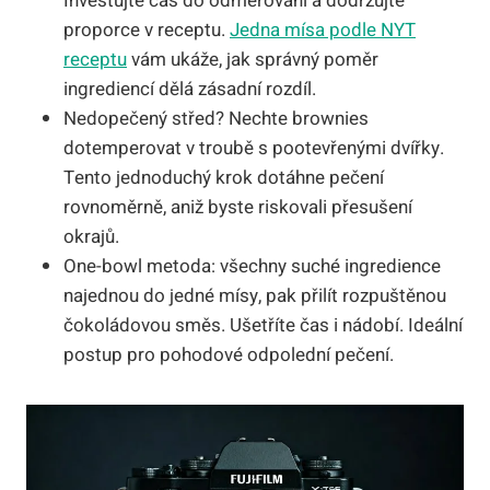
Investujte čas do odměřování a dodržujte
proporce v receptu.
Jedna mísa podle NYT
receptu
vám ukáže, jak správný poměr
ingrediencí dělá zásadní rozdíl.
Nedopečený střed? Nechte brownies
dotemperovat v troubě s pootevřenými dvířky.
Tento jednoduchý krok dotáhne pečení
rovnoměrně, aniž byste riskovali přesušení
okrajů.
One-bowl metoda: všechny suché ingredience
najednou do jedné mísy, pak přilít rozpuštěnou
čokoládovou směs. Ušetříte čas i nádobí. Ideální
postup pro pohodové odpolední pečení.