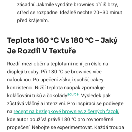
zásadní. Jakmile vyndáte brownies příliš brzy,
střed se rozpadne. Ideálně nechte 20–30 minut
před krájením.
Teplota 160 °C Vs 180 °C – Jaký
Je Rozdíl V Textuře
Rozdíl mezi oběma teplotami není jen číslo na
displeji trouby. Při 180 °C se brownies více
nafouknou. Po upečení získají suchší, cakey
konzistenci. Nižší teplota naopak zpomaluje
source
koláčování tuků a čokolády
. Výsledek pak
zůstává vláčný a intenzivní. Pro inspiraci se podívejte
na
recept na bezlepkové brownies z černých fazolí
,
kde autor používá právě 180 °C pro rovnoměrné
propečení. Nebojte se experimentovat. Každá trouba