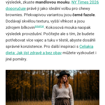
výsledek, zkuste
mandlovou mouku
.
NY Times 2026
doporučuje
právě ji jako ideální volbu pro chewy
brownies. Překvapivou variantou jsou
černé fazole
.
Dodávají skvělou texturu, vyšší vlhkost a jsou
source
zdrojem bílkovin
. Kokosová mouka naopak
výsledek provzdušní. Počítejte ale s tím, že budete
potřebovat více vajec a tuku v těstě, abyste dosáhli
správné konzistence. Pro další inspiraci s
Celiakia
dieta: Jak jíst zdravě a bez obav
můžete vyzkoušet i
jiné poměry.