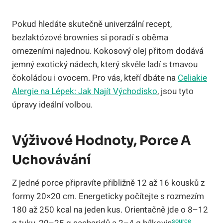
Pokud hledáte skutečně univerzální recept,
bezlaktózové brownies si poradí s oběma
omezeními najednou. Kokosový olej přitom dodává
jemný exotický nádech, který skvěle ladí s tmavou
čokoládou i ovocem. Pro vás, kteří dbáte na
Celiakie
Alergie na Lépek: Jak Najít Východisko
, jsou tyto
úpravy ideální volbou.
Výživové Hodnoty, Porce A
Uchovávání
Z jedné porce připravíte přibližně 12 až 16 kousků z
formy 20×20 cm. Energeticky počítejte s rozmezím
180 až 250 kcal na jeden kus. Orientačně jde o 8–12
source