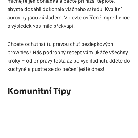
míchejte jen dohladka a pečte při nižší teplotě,
abyste dosáhli dokonale vláčného středu. Kvalitní
suroviny jsou základem. Volevte ověřené ingredience
a výsledek vás mile překvapí.
Chcete ochutnat tu pravou chuť bezlepkových
brownies? Náš podrobný recept vám ukáže všechny
kroky – od přípravy těsta až po vychladnutí. Jděte do
kuchyně a pusťte se do pečení ještě dnes!
Komunitní Tipy