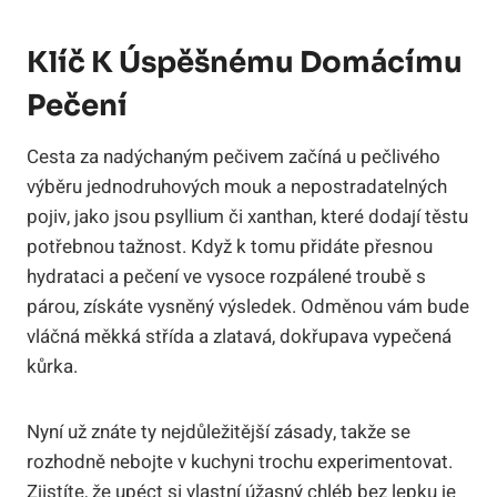
Klíč K Úspěšnému Domácímu
Pečení
Cesta za nadýchaným pečivem začíná u pečlivého
výběru jednodruhových mouk a nepostradatelných
pojiv, jako jsou psyllium či xanthan, které dodají těstu
potřebnou tažnost. Když k tomu přidáte přesnou
hydrataci a pečení ve vysoce rozpálené troubě s
párou, získáte vysněný výsledek. Odměnou vám bude
vláčná měkká střída a zlatavá, dokřupava vypečená
kůrka.
Nyní už znáte ty nejdůležitější zásady, takže se
rozhodně nebojte v kuchyni trochu experimentovat.
Zjistíte, že upéct si vlastní úžasný chléb bez lepku je