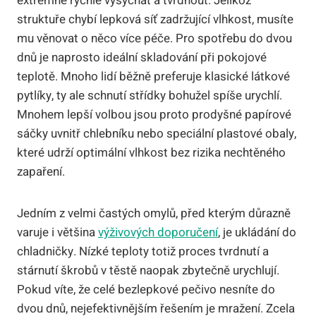
extrémně rychle vysychat a tvrdnout. Jelikož
struktuře chybí lepková síť zadržující vlhkost, musíte
mu věnovat o něco více péče. Pro spotřebu do dvou
dnů je naprosto ideální skladování při pokojové
teplotě. Mnoho lidí běžně preferuje klasické látkové
pytlíky, ty ale schnutí střídky bohužel spíše urychlí.
Mnohem lepší volbou jsou proto prodyšné papírové
sáčky uvnitř chlebníku nebo speciální plastové obaly,
které udrží optimální vlhkost bez rizika nechtěného
zapaření.
Jedním z velmi častých omylů, před kterým důrazně
varuje i většina
výživových doporučení
, je ukládání do
chladničky. Nízké teploty totiž proces tvrdnutí a
stárnutí škrobů v těstě naopak zbytečně urychlují.
Pokud víte, že celé bezlepkové pečivo nesníte do
dvou dnů, nejefektivnějším řešením je mražení. Zcela