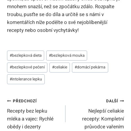
mnohem snazší, než se zpočátku zdálo. Rozpalte
troubu, pusťte se do díla a určitě se s námi v
komentářích níže podělte o své nejoblíbenější
recepty nebo osobní vychytávky!
Štítky
#
bezlepková dieta
#
bezlepková mouka
příspěvků:
#
bezlepkové pečení
#
celiakie
#
domácí pekárna
#
intolerance lepku
Navigace
PŘEDCHOZÍ
DALŠÍ
Recepty bez lepku
Nejlepší celiakie
Pro
mléka a vajec: Rychlé
recepty: Kompletní
Příspěvek
obědy i dezerty
průvodce vařením