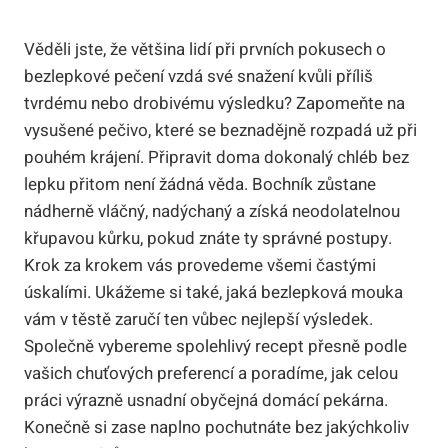
Věděli jste, že většina lidí při prvních pokusech o
bezlepkové pečení vzdá své snažení kvůli příliš
tvrdému nebo drobivému výsledku? Zapomeňte na
vysušené pečivo, které se beznadějně rozpadá už při
pouhém krájení. Připravit doma dokonalý chléb bez
lepku přitom není žádná věda. Bochník zůstane
nádherně vláčný, nadýchaný a získá neodolatelnou
křupavou kůrku, pokud znáte ty správné postupy.
Krok za krokem vás provedeme všemi častými
úskalími. Ukážeme si také, jaká bezlepková mouka
vám v těstě zaručí ten vůbec nejlepší výsledek.
Společně vybereme spolehlivý recept přesně podle
vašich chuťových preferencí a poradíme, jak celou
práci výrazně usnadní obyčejná domácí pekárna.
Konečně si zase naplno pochutnáte bez jakýchkoliv