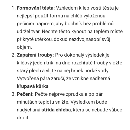
Formování těsta:
Vzhledem k lepivosti těsta je
nejlepší použít formu na chléb vyloženou
pečicím papírem, aby bochník bez problémů
udržel tvar. Nechte těsto kynout na teplém místě
přikryté utěrkou, dokud nezdvojnásobí svůj
objem.
Zapaření trouby:
Pro dokonalý výsledek je
klíčový jeden trik: na dno rozehřáté trouby vložte
starý plech a vlijte na něj hrnek horké vody.
Vytvořená pára zaručí, že vznikne nádherná
křupavá kůrka
.
Pečení:
Pečte nejprve zprudka a po pár
minutách teplotu snižte. Výsledkem bude
nadýchaná
střída chleba
, která se nebude vůbec
drolit.