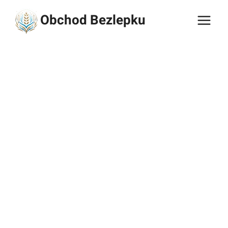
Přeskočit
Obchod Bezlepku
na
obsah