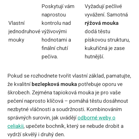
Poskytují vám
Vyžadují pečlivé
naprostou
vyvážení. Samotná
Vlastní
kontrolu nad
rýžová mouka
jednodruhové
výživovými
dodá těstu
mouky
hodnotami a
pískovou strukturu,
finální chutí
kukuřičná je zase
pečiva.
hutnější.
Pokud se rozhodnete tvořit vlastní základ, pamatujte,
že kvalitní
bezlepková mouka
potřebuje oporu ve
škrobech. Zejména tapioková mouka je pro vaše
pečení naprosto klíčová – pomáhá těstu dosáhnout
nezbytné vláčnosti a soudržnosti. Kombinováním
správných surovin, jak uvádějí
odborné weby o
celiakii
, upečete bochník, který se nebude drobit a
vydrží skvělý i druhý den.