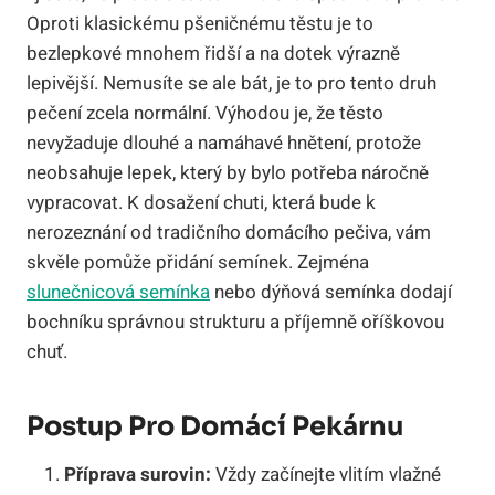
Oproti klasickému pšeničnému těstu je to
bezlepkové mnohem řidší a na dotek výrazně
lepivější. Nemusíte se ale bát, je to pro tento druh
pečení zcela normální. Výhodou je, že těsto
nevyžaduje dlouhé a namáhavé hnětení, protože
neobsahuje lepek, který by bylo potřeba náročně
vypracovat. K dosažení chuti, která bude k
nerozeznání od tradičního domácího pečiva, vám
skvěle pomůže přidání semínek. Zejména
slunečnicová semínka
nebo dýňová semínka dodají
bochníku správnou strukturu a příjemně oříškovou
chuť.
Postup Pro Domácí Pekárnu
Příprava surovin:
Vždy začínejte vlitím vlažné