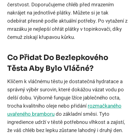
čerstvost. Doporučujeme chléb před mrazením
nakrájet na jednotlivé plátky. Můžete si je tak
odebírat přesně podle aktuální potřeby. Po vytažení z
mrazáku je nejlepší ohřát plátky v topinkovači, díky
čemuž získají křupavou kůrku.
Co Přidat Do Bezlepkového
Těsta Aby Bylo Vláčné?
Klíčem k vláčnému těstu je dostatečná hydratace a
správný výběr surovin, které dokážou vázat vodu po
delší dobu. Výborně funguje lžíce jablečného octa,
trocha kvalitního oleje nebo přidání
rozmačkaného
uvařeného bramboru
do základní směsi. Tyto
ingredience udrží v těstě potřebnou vlhkost a zajistí,
že váš chléb bez lepku zůstane lahodný i druhý den.