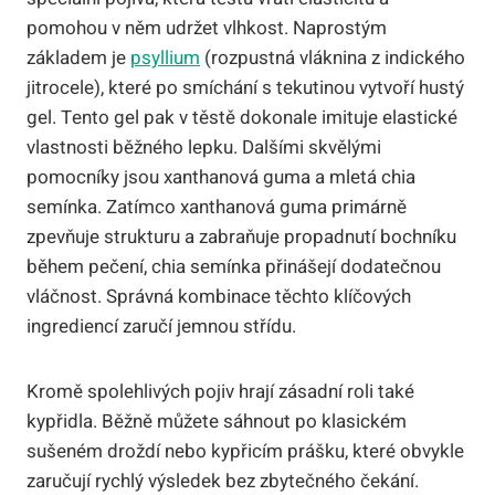
pomohou v něm udržet vlhkost. Naprostým
základem je
psyllium
(rozpustná vláknina z indického
jitrocele), které po smíchání s tekutinou vytvoří hustý
gel. Tento gel pak v těstě dokonale imituje elastické
vlastnosti běžného lepku. Dalšími skvělými
pomocníky jsou xanthanová guma a mletá chia
semínka. Zatímco xanthanová guma primárně
zpevňuje strukturu a zabraňuje propadnutí bochníku
během pečení, chia semínka přinášejí dodatečnou
vláčnost. Správná kombinace těchto klíčových
ingrediencí zaručí jemnou střídu.
Kromě spolehlivých pojiv hrají zásadní roli také
kypřidla. Běžně můžete sáhnout po klasickém
sušeném droždí nebo kypřicím prášku, které obvykle
zaručují rychlý výsledek bez zbytečného čekání.