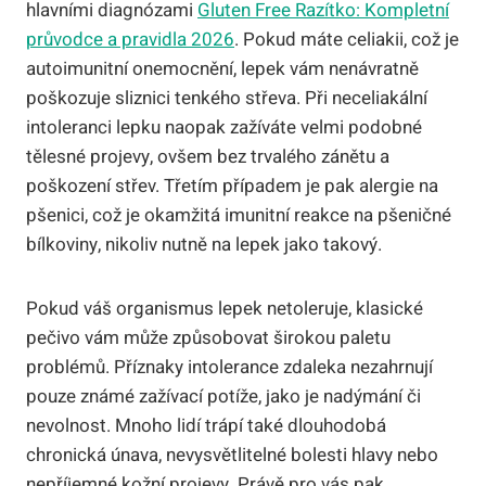
hlavními diagnózami
Gluten Free Razítko: Kompletní
průvodce a pravidla 2026
. Pokud máte celiakii, což je
autoimunitní onemocnění, lepek vám nenávratně
poškozuje sliznici tenkého střeva. Při neceliakální
intoleranci lepku naopak zažíváte velmi podobné
tělesné projevy, ovšem bez trvalého zánětu a
poškození střev. Třetím případem je pak alergie na
pšenici, což je okamžitá imunitní reakce na pšeničné
bílkoviny, nikoliv nutně na lepek jako takový.
Pokud váš organismus lepek netoleruje, klasické
pečivo vám může způsobovat širokou paletu
problémů. Příznaky intolerance zdaleka nezahrnují
pouze známé zažívací potíže, jako je nadýmání či
nevolnost. Mnoho lidí trápí také dlouhodobá
chronická únava, nevysvětlitelné bolesti hlavy nebo
nepříjemné kožní projevy. Právě pro vás pak