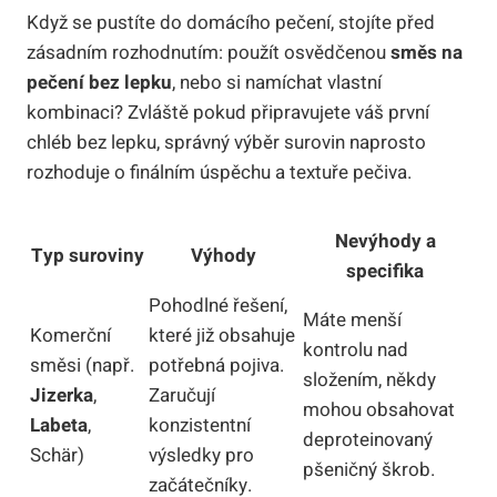
Když se pustíte do domácího pečení, stojíte před
zásadním rozhodnutím: použít osvědčenou
směs na
pečení bez lepku
, nebo si namíchat vlastní
kombinaci? Zvláště pokud připravujete váš první
chléb bez lepku, správný výběr surovin naprosto
rozhoduje o finálním úspěchu a textuře pečiva.
Nevýhody a
Typ suroviny
Výhody
specifika
Pohodlné řešení,
Máte menší
Komerční
které již obsahuje
kontrolu nad
směsi (např.
potřebná pojiva.
složením, někdy
Jizerka
,
Zaručují
mohou obsahovat
Labeta
,
konzistentní
deproteinovaný
Schär)
výsledky pro
pšeničný škrob.
začátečníky.