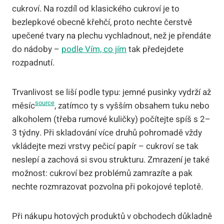
cukroví. Na rozdíl od klasického cukroví je to
bezlepkové obecně křehčí, proto nechte čerstvě
upečené tvary na plechu vychladnout, než je přendáte
do nádoby –
podle Vím, co jím
tak předejdete
rozpadnutí.
Trvanlivost se liší podle typu: jemné pusinky vydrží až
source
měsíc
, zatímco ty s vyšším obsahem tuku nebo
alkoholem (třeba rumové kuličky) počítejte spíš s 2–
3 týdny. Při skladování více druhů pohromadě vždy
vkládejte mezi vrstvy pečicí papír – cukroví se tak
neslepí a zachová si svou strukturu. Zmrazení je také
možnost: cukroví bez problémů zamrazíte a pak
nechte rozmrazovat pozvolna při pokojové teplotě.
Při nákupu hotových produktů v obchodech důkladně