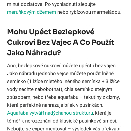
minut dozlatova. Po vychladnutí slepujte
meruňkovým džemem
nebo rybízovou marmeládou.
Mohu Upéct Bezlepkové
Cukroví Bez Vajec A Co Použít
Jako Náhradu?
Ano, bezlepkové cukroví můžete upéct i bez vajec.
Jako náhradu jednoho vejce můžete použít lněné
semínko (1 lžíce mletého lněného semínka + 3 lžíce
vody nechte nabobotnat), chia semínko stejným
způsobem, nebo třeba aquafabu – tekutiny z cizrny,
která perfektně nahrazuje bílek v pusinkách.
Aquafaba vytváří nadýchanou strukturu
, která je
téměř k nerozeznání od klasické pusinkové směsi.
Nebojte se experimentovat – výsledek vás překvapí.