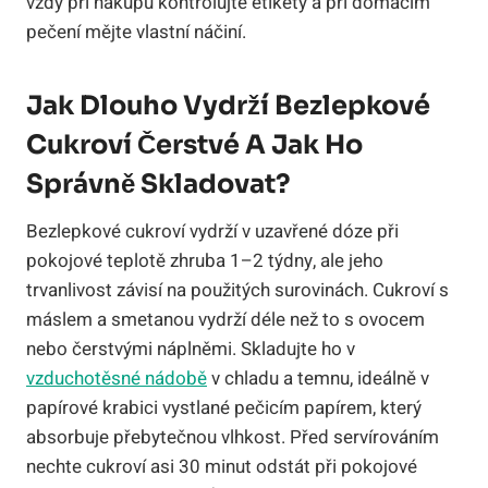
vždy při nákupu kontrolujte etikety a při domácím
pečení mějte vlastní náčiní.
Jak Dlouho Vydrží Bezlepkové
Cukroví Čerstvé A Jak Ho
Správně Skladovat?
Bezlepkové cukroví vydrží v uzavřené dóze při
pokojové teplotě zhruba 1–2 týdny, ale jeho
trvanlivost závisí na použitých surovinách. Cukroví s
máslem a smetanou vydrží déle než to s ovocem
nebo čerstvými náplněmi. Skladujte ho v
vzduchotěsné nádobě
v chladu a temnu, ideálně v
papírové krabici vystlané pečicím papírem, který
absorbuje přebytečnou vlhkost. Před servírováním
nechte cukroví asi 30 minut odstát při pokojové