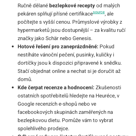
Ručně dělané
bezlepkové recepty
od malých
source
pekáren splňují přísné certifikace
, ale
počítejte s vyšší cenou. Průmyslové výrobky z
hypermarketů jsou dostupnější – za kvalitu ručí
značky jako Schär nebo Genesis.
Hotové řešení pro zaneprázdněné:
Pokud
nestíháte vánoční pečení, pusinky, kuličky i
dortíčky jsou k dispozici připravené k snědku.
Stačí objednat online a nechat si je doručit až
domů.
Kde čerpat recenze a hodnocení:
Zkušenosti
ostatních spotřebitelů hledejte na Heuréce, v
Google recenzích e-shopů nebo ve
facebookových skupinách zaměřených na
bezlepkovou dietu. Pomůže vám to vybrat
spolehlivého prodejce.