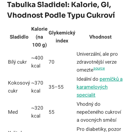
Tabulka Sladidel: Kalorie, GI,
Vhodnost Podle Typu Cukroví
Kalorie
Glykemický
Sladidlo
(na
Vhodnost
index
100 g)
Univerzální, ale pro
~400
Bílý cukr
70
zdravotnější verze
kcal
source
omezte
Ideální do
perníčků a
Kokosový
~370
35–55
karamelových
cukr
kcal
specialit
Vhodný do
~320
Med
55
nepečeného cukroví
kcal
a ovocných směsí
Pro diabetiky, pozor