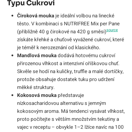
Typu Cukroví
Čiroková mouka
je ideální volbou na linecké
těsto. V kombinaci s NUTRIFREE Mix per Pane
source
(přibližně 40 g čirokové na 420 g směsi)
získáte křehké a chuťově vyvážené cukroví, které
je téměř k nerozeznání od klasického.
Mandlová mouka
dodává hotovému cukroví
přirozenou vlhkost a intenzivní oříškovou chuť.
Skvěle se hodí na kuličky, truffle a malé dortíčky,
protože obsahuje dostatek tuku pro udržení
měkké struktury.
Kokosová mouka
představuje
nízkosacharidovou alternativu s jemným
kokosovým aroma. Má tendenci vysávat vlhkost,
proto počítejte s větším množstvím tekutiny a
vajec v receptu – obvykle 1–2 lžíce navíc na 100