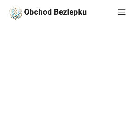
Přeskočit
Obchod Bezlepku
na
obsah