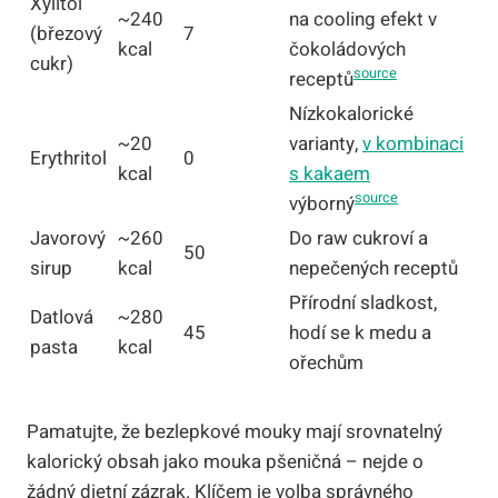
Xylitol
~240
na cooling efekt v
(březový
7
kcal
čokoládových
cukr)
source
receptů
Nízkokalorické
~20
varianty,
v kombinaci
Erythritol
0
kcal
s kakaem
source
výborný
Javorový
~260
Do raw cukroví a
50
sirup
kcal
nepečených receptů
Přírodní sladkost,
Datlová
~280
45
hodí se k medu a
pasta
kcal
ořechům
Pamatujte, že bezlepkové mouky mají srovnatelný
kalorický obsah jako mouka pšeničná – nejde o
žádný dietní zázrak. Klíčem je volba správného