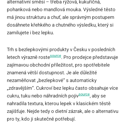
alternativní směsi – třeba rýžová, kukuřičná,
pohanková nebo mandlová mouka. Výsledné těsto
má jinou strukturu a chuť, ale správným postupem
dosáhnete křehkého a chutného výsledku, který si
zamilujete i bez lepku.
Trh s bezlepkovými produkty v Česku v posledních
source
letech výrazně roste
. Pro prodejce představuje
zajímavou obchodní příležitost, pro spotřebitele
znamená větší dostupnost. Je ale důležité
nezaměňovat „bezlepkové“ s automaticky
„zdravějším“. Cukroví bez lepku často obsahuje více
source
cukru, tuku nebo náhradních pojiv
, aby se
nahradila textura, kterou lepek v klasickém těstě
zajišťuje. Nejde tedy o dietní zázrak, ale o alternativu
pro ty, kdo ji skutečně potřebují.