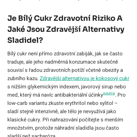
Je Bílý Cukr Zdravotní Riziko A
Jaké Jsou Zdravější Alternativy
Sladidel?
Bílý cukr není přímo zdravotní zabiják, jak se často
traduje, ale jeho nadměrná konzumace skutečně
souvisí s řadou zdravotních potíží včetně obezity a
zubního kazu.
Zdravější alternativou je kokosový cukr
s nižším glykemickým indexem, javorový sirup nebo
source
med, který má navíc antibakteriální účinky
. Pro
low-carb variantu zkuste erythritol nebo xylitol –
sladí stejně intenzivně, ale tělo je nevyužívá jako
klasické cukry. Při nahrazování počítejte s menším
množstvím, protože náhradní sladidla jsou často
sladší než sacharóza.