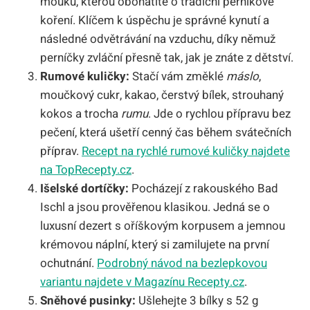
mouku, kterou obohatíte o tradiční perníkové
koření. Klíčem k úspěchu je správné kynutí a
následné odvětrávání na vzduchu, díky němuž
perníčky zvláční přesně tak, jak je znáte z dětství.
Rumové kuličky:
Stačí vám změklé
máslo
,
moučkový cukr, kakao, čerstvý bílek, strouhaný
kokos a trocha
rumu
. Jde o rychlou přípravu bez
pečení, která ušetří cenný čas během svátečních
příprav.
Recept na rychlé rumové kuličky najdete
na TopRecepty.cz
.
Išelské dortíčky:
Pocházejí z rakouského Bad
Ischl a jsou prověřenou klasikou. Jedná se o
luxusní dezert s oříškovým korpusem a jemnou
krémovou náplní, který si zamilujete na první
ochutnání.
Podrobný návod na bezlepkovou
variantu najdete v Magazínu Recepty.cz
.
Sněhové pusinky:
Ušlehejte 3 bílky s 52 g