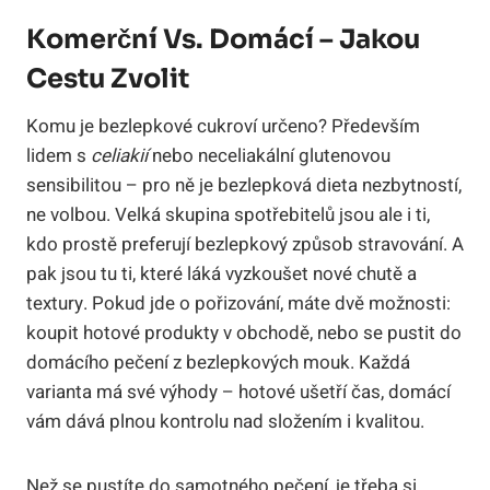
Komerční Vs. Domácí – Jakou
Cestu Zvolit
Komu je bezlepkové cukroví určeno? Především
lidem s
celiakií
nebo neceliakální glutenovou
sensibilitou – pro ně je bezlepková dieta nezbytností,
ne volbou. Velká skupina spotřebitelů jsou ale i ti,
kdo prostě preferují bezlepkový způsob stravování. A
pak jsou tu ti, které láká vyzkoušet nové chutě a
textury. Pokud jde o pořizování, máte dvě možnosti:
koupit hotové produkty v obchodě, nebo se pustit do
domácího pečení z bezlepkových mouk. Každá
varianta má své výhody – hotové ušetří čas, domácí
vám dává plnou kontrolu nad složením i kvalitou.
Než se pustíte do samotného pečení, je třeba si