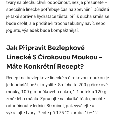
tvary na plechu chvíli odpočinout, než je přesunete –
speciálně linecké potřebuje čas na zpevnění. Důležitá
je také správná hydratace těsta: příliš suchá směs se
bude drolit, ale přidáte-li trochu tekutiny navíc nebo
jogurtu, výsledek bude kompaktnější.
Jak Připravit Bezlepkové
Linecké S Čirokovou Moukou –
Máte Konkrétní Recept?
Recept na bezlepkové linecké s čirokovou moukou je
jednodušší, než si myslíte. Smíchejte 200 g čirokové
mouky, 100 g moučkového cukru, 1 žloutek a 120 g
změklého másla. Zpracujte na hladké těsto, nechte
odpočinout v lednici 30 minut, pak vyválejte a
vykrajujte tvary. Pečte při 175 °C zhruba 10–12