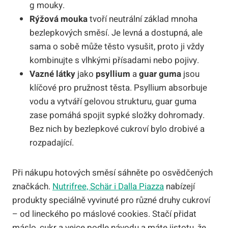
g mouky.
Rýžová mouka
tvoří neutrální základ mnoha
bezlepkových směsí. Je levná a dostupná, ale
sama o sobě může těsto vysušit, proto ji vždy
kombinujte s vlhkými přísadami nebo pojivy.
Vazné látky
jako
psyllium
a
guar guma
jsou
klíčové pro pružnost těsta. Psyllium absorbuje
vodu a vytváří gelovou strukturu, guar guma
zase pomáhá spojit sypké složky dohromady.
Bez nich by bezlepkové cukroví bylo drobivé a
rozpadající.
Při nákupu hotových směsí sáhněte po osvědčených
značkách.
Nutrifree, Schär i Dalla Piazza
nabízejí
produkty speciálně vyvinuté pro různé druhy cukroví
– od lineckého po máslové cookies. Stačí přidat
máslo, cukr a vejce podle návodu a máte jistotu, že