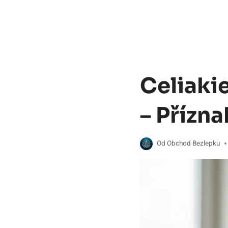
Celiaki
– Přízna
Od
Obchod Bezlepku