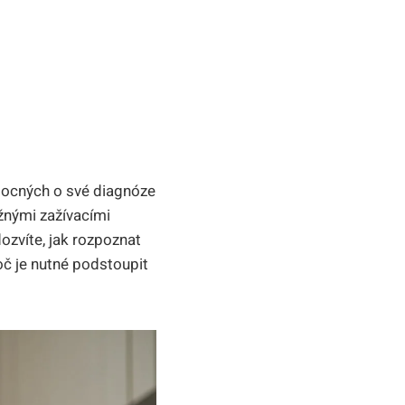
emocných o své diagnóze
žnými zažívacími
ozvíte, jak rozpoznat
roč je nutné podstoupit