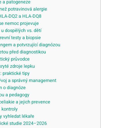
ce a patogeneze
 než potravinová alergie
 HLA-DQ2 a HLA-DQ8
 se nemoc projevuje
 u dospělých vs. dětí
revní testy a biopsie
ingem a potvrzující diagnózou
ietou před diagnostikou
ktický průvodce
kryté zdroje lepku
: praktické tipy
 vývoj a správný management
em o diagnóze
lou a pedagogy
liakie a jejich prevence
 kontroly
y vyhledat lékaře
nické studie 2024–2026