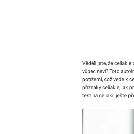
Věděli jste, že celiaki
vůbec neví? Toto auto
potížemi, což vede k c
příznaky celiakie, jak 
test na celiakii ještě 