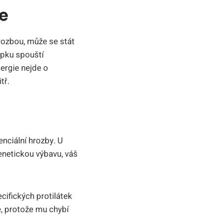
e
hrozbou, může se stát
epku spouští
lergie nejde o
tř.
e
nciální hrozby. U
enetickou výbavu, váš
cifických protilátek
e, protože mu chybí