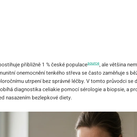
source
e postihuje přibližně 1 % české populace
, ale většina n
imunitní onemocnění tenkého střeva se často zaměňuje s bě
eloročnímu utrpení bez správné léčby. V tomto průvodci se d
probíhá diagnostika celiakie pomocí sérologie a biopsie, a p
před nasazením bezlepkové diety.