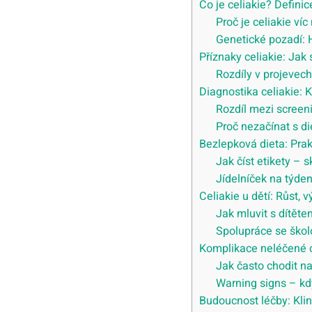
Co je celiakie? Defini
Proč je celiakie víc
Genetické pozadí:
Příznaky celiakie: Jak
Rozdíly v projevech
Diagnostika celiakie: K
Rozdíl mezi screen
Proč nezačínat s d
Bezlepková dieta: Pra
Jak číst etikety – s
Jídelníček na týden
Celiakie u dětí: Růst,
Jak mluvit s dítět
Spolupráce se ško
Komplikace neléčené ce
Jak často chodit na
Warning signs – kd
Budoucnost léčby: Kli