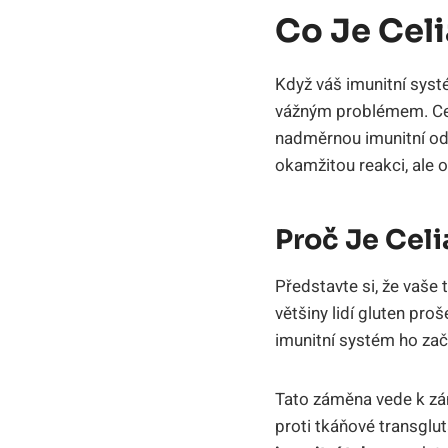
Co Je Celi
Když váš imunitní systé
vážným problémem. Cel
nadměrnou imunitní o
okamžitou reakci, ale 
Proč Je Celi
Představte si, že vaše
většiny lidí gluten pr
imunitní systém ho začn
Tato záměna vede k záně
proti tkáňové transglu