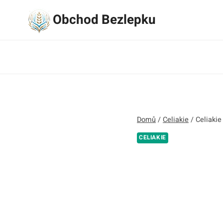
Přeskočit
Obchod Bezlepku
na
obsah
Domů
/
Celiakie
/
Celiakie
CELIAKIE