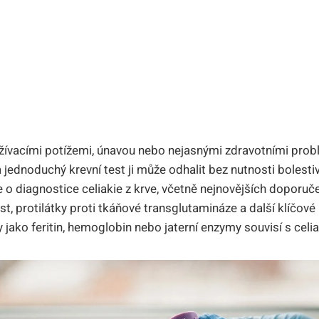
žívacími potížemi, únavou nebo nejasnými zdravotními probl
a jednoduchý krevní test ji může odhalit bez nutnosti bolest
 o diagnostice celiakie z krve, včetně nejnovějších doporuč
t, protilátky proti tkáňové transglutamináze a další klíčové
y jako feritin, hemoglobin nebo jaterní enzymy souvisí s celiak