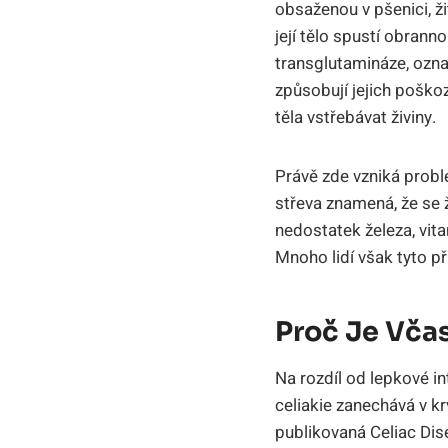
obsaženou v pšenici, ži
její tělo spustí obrann
transglutamináze, ozna
způsobují jejich poško
těla vstřebávat živiny.
Právě zde vzniká prob
střeva znamená, že se 
nedostatek železa, vit
Mnoho lidí však tyto př
Proč Je Vča
Na rozdíl od lepkové i
celiakie zanechává v kr
publikovaná Celiac Dis