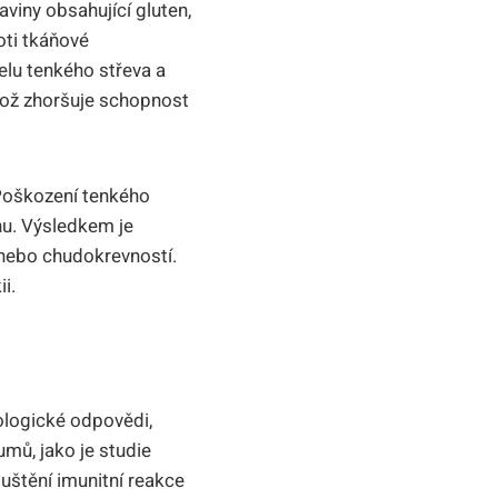
viny obsahující gluten,
oti tkáňové
elu tenkého střeva a
 což zhoršuje schopnost
 Poškození tenkého
hu. Výsledkem je
 nebo chudokrevností.
i.
ologické odpovědi,
umů, jako je studie
uštění imunitní reakce