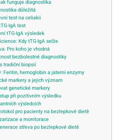
 jak funguje diagnostika
nostika důležitá
vní test na celiakii
tTG-IgA test
ní tTG-IgA výsledek
ficience: Kdy tTG-IgA selže
va: Pro koho je vhodná
ucnost bezbolestné diagnostiky
s tradiční biopsií
 Feritin, hemoglobin a jaterní enzymy
ké markery a jejich význam
vat genetické markery
stup při pozitivním výsledku
dantních výsledcích
rotokol pro pacienty na bezlepkové dietě
enzarizace a monitorace
generace střeva po bezlepkové dietě