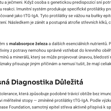
tu a ječmeni. Když osoba s genetickou predispozicí sní potra
ou reakci. Imunitní systém produkuje specifické protilátky pr
čované jako tTG-IgA. Tyto protilátky se vážou na buňky epit
zení. Následkem je zánět a postupná atrofie střevních klků,
lém s
malabsorpce železa
a dalších esenciálních nutrientů.
živiny z potravy nemohou správně vstřebat do krevního obě
amínů a minerálů, který se může projevovat únavou, bledostí
íznaky přisuzuje jiným příčinám a nemusí tušit, že mají celiaki
sná Diagnostika Důležitá
ntolerance, která způsobuje podobné trávicí obtíže bez imun
vi měřitelné stopy — zmíněné protilátky tTG-IgA. Podle výzk
ease Foundation, samotný epitel střeva aktivně přispívá k sp