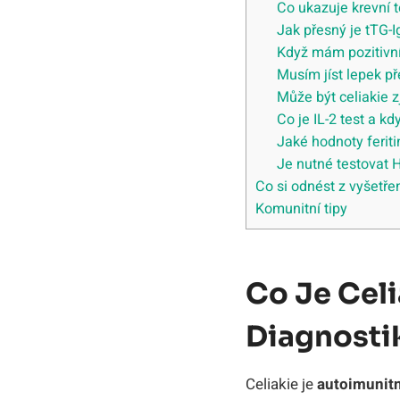
Co ukazuje krevní te
Jak přesný je tTG-I
Když mám pozitivní 
Musím jíst lepek př
Může být celiakie z
Co je IL-2 test a k
Jaké hodnoty feriti
Je nutné testovat
Co si odnést z vyšetřen
Komunitní tipy
Co Je Celi
Diagnosti
Celiakie je
autoimunit