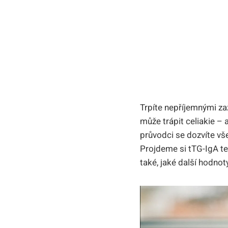
Trpíte nepříjemnými za
může trápit celiakie – 
průvodci se dozvíte vše
Projdeme si tTG-IgA tes
také, jaké další hodnot