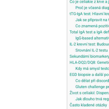
Co je celiakie z krve a
Proč je včasná diag
tTG-IgA test: Hlavní kre
Jak se připravit na 
Co znamená pozitiv
Total IgA test a IgA de
IgG-based alternati
IL-2 krevní test: Budo
Srovnání IL-2 testu 
Sekundární biomarkery:
HLA-DQ2/DQ8: Genetic
Kdy má smysl testo
EGD biopsie a další po
Co dělat při discor
Gluten challenge p
Život s celiakií: Disp
Jak dlouho trvá re
Často kladené otázky