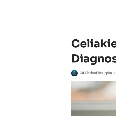
Celiaki
Diagnos
Od
Obchod Bezlepku