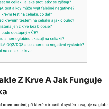
st na celiakii a jaké protilátky se zjišťují?
gA test a kdy může vyjít falešně negativně?
krevní test na celiakii, co dál?
ed krevním testem na celiakii a jak dlouho?
jištěna jen z krve bez biopsie?
dy bude dostupný v ČR?
nu a hemoglobinu ukazují na celiakii?
 HLA-DQ2/DQ8 a co znamená negativní výsledek?
í na celiakii z krve
akie Z Krve A Jak Funguje
ka
ní onemocnění
, při kterém imunitní systém reaguje na glute