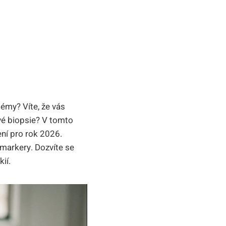
émy? Víte, že vás
ivé biopsie? V tomto
ení pro rok 2026.
 markery. Dozvíte se
ií.