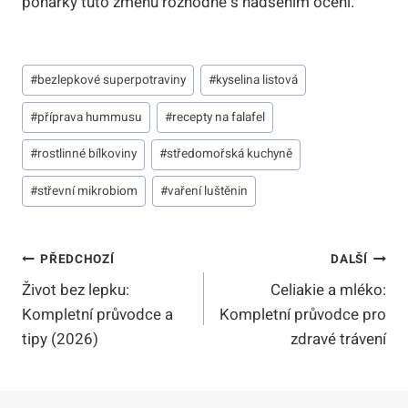
pohárky tuto změnu rozhodně s nadšením ocení.
Štítky
#
bezlepkové superpotraviny
#
kyselina listová
příspěvků:
#
příprava hummusu
#
recepty na falafel
#
rostlinné bílkoviny
#
středomořská kuchyně
#
střevní mikrobiom
#
vaření luštěnin
Navigace
PŘEDCHOZÍ
DALŠÍ
Život bez lepku:
Celiakie a mléko:
Pro
Kompletní průvodce a
Kompletní průvodce pro
Příspěvek
tipy (2026)
zdravé trávení