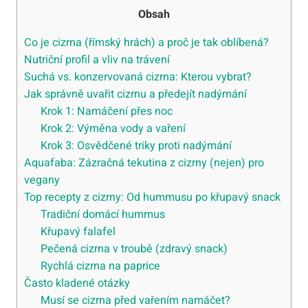
Obsah
Co je cizrna (římský hrách) a proč je tak oblíbená?
Nutriční profil a vliv na trávení
Suchá vs. konzervovaná cizrna: Kterou vybrat?
Jak správně uvařit cizrnu a předejít nadýmání
Krok 1: Namáčení přes noc
Krok 2: Výměna vody a vaření
Krok 3: Osvědčené triky proti nadýmání
Aquafaba: Zázračná tekutina z cizrny (nejen) pro
vegany
Top recepty z cizrny: Od hummusu po křupavý snack
Tradiční domácí hummus
Křupavý falafel
Pečená cizrna v troubě (zdravý snack)
Rychlá cizrna na paprice
Často kladené otázky
Musí se cizrna před vařením namáčet?