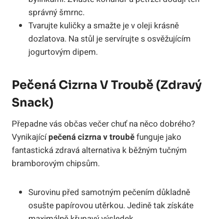
správný šmrnc.
Tvarujte kuličky a smažte je v oleji krásně
dozlatova. Na stůl je servírujte s osvěžujícím
jogurtovým dipem.
Pečená Cizrna V Troubě (zdravý
Snack)
Přepadne vás občas večer chuť na něco dobrého?
Vynikající
pečená cizrna v troubě
funguje jako
fantastická zdravá alternativa k běžným tučným
bramborovým chipsům.
Surovinu před samotným pečením důkladně
osušte papírovou utěrkou. Jedině tak získáte
maximálně křupavý výsledek.