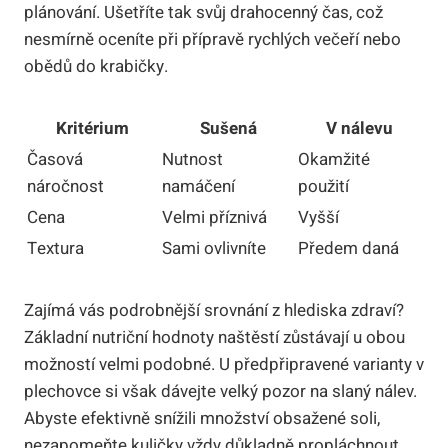
plánování. Ušetříte tak svůj drahocenný čas, což
nesmírně oceníte při přípravě rychlých večeří nebo
obědů do krabičky.
Kritérium
Sušená
V nálevu
Časová
Nutnost
Okamžité
náročnost
namáčení
použití
Cena
Velmi příznivá
Vyšší
Textura
Sami ovlivníte
Předem daná
Zajímá vás podrobnější srovnání z hlediska zdraví?
Základní nutriční hodnoty naštěstí zůstávají u obou
možností velmi podobné. U předpřipravené varianty v
plechovce si však dávejte velký pozor na slaný nálev.
Abyste efektivně snížili množství obsažené soli,
nezapomeňte kuličky vždy důkladně propláchnout.