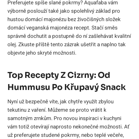
Preferujete spíše slané pokrmy? Aquafaba vám
výborně poslouží také jako spolehlivý základ pro
hustou domácí majonézu bez živočišných složek
domácí veganská majonéza recept. Stačí směs
správně dochutit a postupně do ní zašlehávat kvalitní
olej. Zkuste příště tento zázrak ušetřit a naplno tak
objevte jeho skryté možnosti.
Top Recepty Z Cizrny: Od
Hummusu Po Křupavý Snack
Nyní už bezpečně víte, jak chytře využít zbylou
tekutinu z vaření. Můžeme se proto vrátit k
samotným zrnkům. Pro novou inspiraci v kuchyni
vám totiž otevírají naprosto nekonečné možnosti. Ať
už preferujete studené pokrmy, nebo teplé večeře,