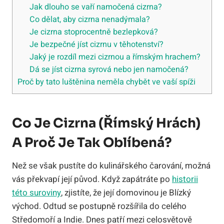
Jak dlouho se vaří namočená cizrna?
Co dělat, aby cizrna nenadýmala?
Je cizrna stoprocentně bezlepková?
Je bezpečné jíst cizrnu v těhotenství?
Jaký je rozdíl mezi cizrnou a římským hrachem?
Dá se jíst cizrna syrová nebo jen namočená?
Proč by tato luštěnina neměla chybět ve vaší spíži
Co Je Cizrna (římský Hrách)
A Proč Je Tak Oblíbená?
Než se však pustíte do kulinářského čarování, možná
vás překvapí její původ. Když zapátráte po
historii
této suroviny
, zjistíte, že její domovinou je Blízký
východ. Odtud se postupně rozšířila do celého
Středomoří a Indie. Dnes patří mezi celosvětově