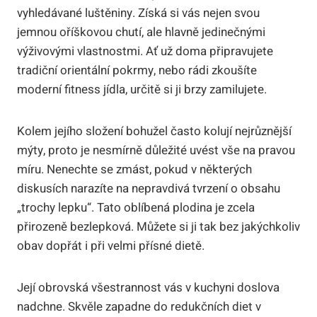
vyhledávané luštěniny. Získá si vás nejen svou
jemnou oříškovou chutí, ale hlavně jedinečnými
výživovými vlastnostmi. Ať už doma připravujete
tradiční orientální pokrmy, nebo rádi zkoušíte
moderní fitness jídla, určitě si ji brzy zamilujete.
Kolem jejího složení bohužel často kolují nejrůznější
mýty, proto je nesmírně důležité uvést vše na pravou
míru. Nenechte se zmást, pokud v některých
diskusích narazíte na nepravdivá tvrzení o obsahu
„trochy lepku“. Tato oblíbená plodina je zcela
přirozeně bezlepková. Můžete si ji tak bez jakýchkoliv
obav dopřát i při velmi přísné dietě.
Její obrovská všestrannost vás v kuchyni doslova
nadchne. Skvěle zapadne do redukčních diet v