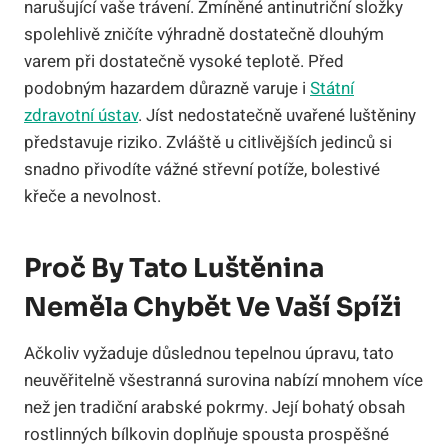
narušující vaše trávení. Zmíněné antinutriční složky
spolehlivě zničíte výhradně dostatečně dlouhým
varem při dostatečně vysoké teplotě. Před
podobným hazardem důrazně varuje i
Státní
zdravotní ústav
. Jíst nedostatečně uvařené luštěniny
představuje riziko. Zvláště u citlivějších jedinců si
snadno přivodíte vážné střevní potíže, bolestivé
křeče a nevolnost.
Proč By Tato Luštěnina
Neměla Chybět Ve Vaší Spíži
Ačkoliv vyžaduje důslednou tepelnou úpravu, tato
neuvěřitelně všestranná surovina nabízí mnohem více
než jen tradiční arabské pokrmy. Její bohatý obsah
rostlinných bílkovin doplňuje spousta prospěšné