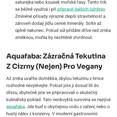
saturejka nebo kousek mořské řasy. Tento trik
se běžně využívá i při
přípravě dalších luštěnin
.
Zmíněné přísady výrazně zlepší stravitelnost a
zároveň dodají jídlu cenné minerály. Solte až
úplně nakonec. Pokud sůl přidáte dříve než zrnka
změknou, mohla by nechtěně ztvrdnout.
Aquafaba: Zázračná Tekutina
Z Cizrny (nejen) Pro Vegany
Až zrnka uvaříte doměkka, zbylou tekutinu z hrnce
rozhodně nevylévejte. Pokud jste ji dosud lili do
dřezu, zbytečně jste se připravovali o skutečný
kulinářský poklad. Tato neobvyklá surovina se nazývá
aquafaba
. Jde buď o obyčejnou vodu z vaření, nebo o
hustý nálev z konzervy. V moderní gastronomii