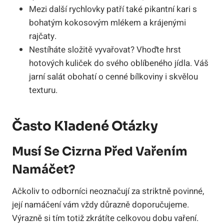
Mezi další rychlovky patří také pikantní kari s
bohatým kokosovým mlékem a krájenými
rajčaty.
Nestíháte složitě vyvařovat? Vhoďte hrst
hotových kuliček do svého oblíbeného jídla. Váš
jarní salát obohatí o cenné bílkoviny i skvělou
texturu.
Často Kladené Otázky
Musí Se Cizrna Před Vařením
Namáčet?
Ačkoliv to odborníci neoznačují za striktně povinné,
její namáčení vám vždy důrazně doporučujeme.
Výrazně si tím totiž zkrátíte celkovou dobu vaření.