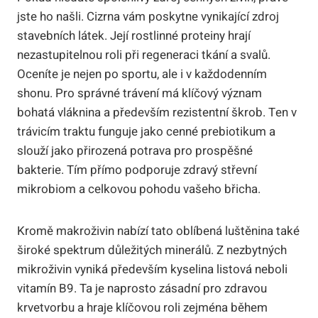
jste ho našli. Cizrna vám poskytne vynikající zdroj
stavebních látek. Její rostlinné proteiny hrají
nezastupitelnou roli při regeneraci tkání a svalů.
Oceníte je nejen po sportu, ale i v každodenním
shonu. Pro správné trávení má klíčový význam
bohatá vláknina a především rezistentní škrob. Ten v
trávicím traktu funguje jako cenné prebiotikum a
slouží jako přirozená potrava pro prospěšné
bakterie. Tím přímo podporuje zdravý střevní
mikrobiom a celkovou pohodu vašeho břicha.
Kromě makroživin nabízí tato oblíbená luštěnina také
široké spektrum důležitých minerálů. Z nezbytných
mikroživin vyniká především kyselina listová neboli
vitamín B9. Ta je naprosto zásadní pro zdravou
krvetvorbu a hraje klíčovou roli zejména během