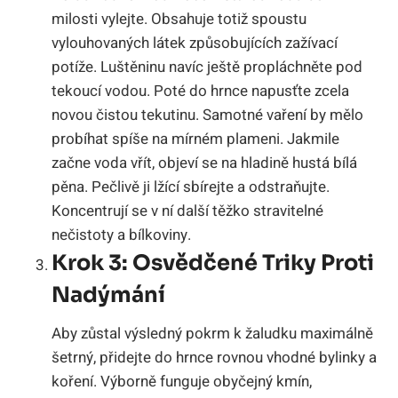
milosti vylejte. Obsahuje totiž spoustu
vylouhovaných látek způsobujících zažívací
potíže. Luštěninu navíc ještě propláchněte pod
tekoucí vodou. Poté do hrnce napusťte zcela
novou čistou tekutinu. Samotné vaření by mělo
probíhat spíše na mírném plameni. Jakmile
začne voda vřít, objeví se na hladině hustá bílá
pěna. Pečlivě ji lžící sbírejte a odstraňujte.
Koncentrují se v ní další těžko stravitelné
nečistoty a bílkoviny.
Krok 3: Osvědčené Triky Proti
Nadýmání
Aby zůstal výsledný pokrm k žaludku maximálně
šetrný, přidejte do hrnce rovnou vhodné bylinky a
koření. Výborně funguje obyčejný kmín,