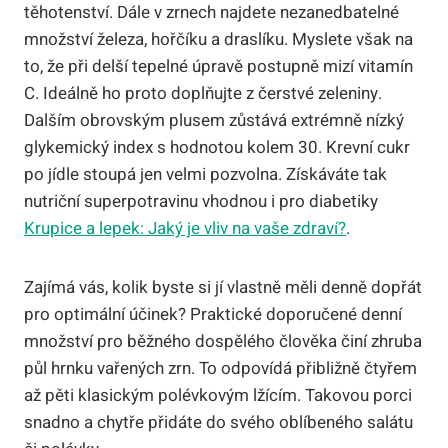
těhotenství. Dále v zrnech najdete nezanedbatelné
množství železa, hořčíku a draslíku. Myslete však na
to, že při delší tepelné úpravě postupně mizí vitamín
C. Ideálně ho proto doplňujte z čerstvé zeleniny.
Dalším obrovským plusem zůstává extrémně nízký
glykemický index s hodnotou kolem 30. Krevní cukr
po jídle stoupá jen velmi pozvolna. Získáváte tak
nutriční superpotravinu vhodnou i pro diabetiky
Krupice a lepek: Jaký je vliv na vaše zdraví?
.
Zajímá vás, kolik byste si jí vlastně měli denně dopřát
pro optimální účinek? Praktické doporučené denní
množství pro běžného dospělého člověka činí zhruba
půl hrnku vařených zrn. To odpovídá přibližně čtyřem
až pěti klasickým polévkovým lžícím. Takovou porci
snadno a chytře přidáte do svého oblíbeného salátu