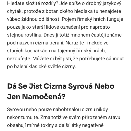
Hledáte složité rozdíly? Jde spíše o drobný jazykový
chyták, protože z botanického hlediska tu nenajdete
vůbec žádnou odlišnost. Pojem římský hrách funguje
pouze jako starší lidové označení pro naprosto
stejnou rostlinu. Dnes ji totiž mnohem častěji známe
pod názvem cizrna beraní. Narazíte-li někde ve
starých kuchařkách na tajemný římský hrách,
nezoufejte. Můžete si být jisti, že potřebujete sáhnout
po balení klasické světlé cizrny.
Dá Se Jíst Cizrna Syrová Nebo
Jen Namočená?
Syrovou nebo pouze nabobtnalou cizrnu nikdy
nekonzumujte. Zrna totiž ve svém přirozeném stavu
obsahují mírné toxiny a další látky negativně