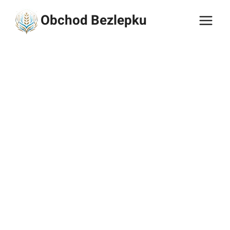
Přeskočit
Obchod Bezlepku
na
obsah