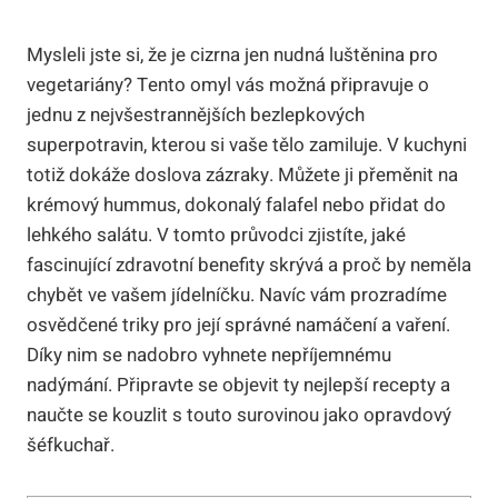
Mysleli jste si, že je cizrna jen nudná luštěnina pro
vegetariány? Tento omyl vás možná připravuje o
jednu z nejvšestrannějších bezlepkových
superpotravin, kterou si vaše tělo zamiluje. V kuchyni
totiž dokáže doslova zázraky. Můžete ji přeměnit na
krémový hummus, dokonalý falafel nebo přidat do
lehkého salátu. V tomto průvodci zjistíte, jaké
fascinující zdravotní benefity skrývá a proč by neměla
chybět ve vašem jídelníčku. Navíc vám prozradíme
osvědčené triky pro její správné namáčení a vaření.
Díky nim se nadobro vyhnete nepříjemnému
nadýmání. Připravte se objevit ty nejlepší recepty a
naučte se kouzlit s touto surovinou jako opravdový
šéfkuchař.