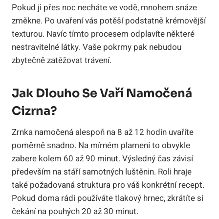
Pokud ji přes noc necháte ve vodě, mnohem snáze
změkne. Po uvaření vás potěší podstatně krémovější
texturou. Navíc tímto procesem odplavíte některé
nestravitelné látky. Vaše pokrmy pak nebudou
zbytečně zatěžovat trávení.
Jak Dlouho Se Vaří Namočená
Cizrna?
Zrnka namočená alespoň na 8 až 12 hodin uvaříte
poměrně snadno. Na mírném plameni to obvykle
zabere kolem 60 až 90 minut. Výsledný čas závisí
především na stáří samotných luštěnin. Roli hraje
také požadovaná struktura pro váš konkrétní recept.
Pokud doma rádi používáte tlakový hrnec, zkrátíte si
čekání na pouhých 20 až 30 minut.