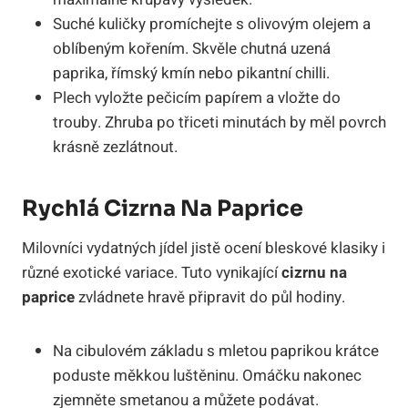
Suché kuličky promíchejte s olivovým olejem a
oblíbeným kořením. Skvěle chutná uzená
paprika, římský kmín nebo pikantní chilli.
Plech vyložte pečicím papírem a vložte do
trouby. Zhruba po třiceti minutách by měl povrch
krásně zezlátnout.
Rychlá Cizrna Na Paprice
Milovníci vydatných jídel jistě ocení bleskové klasiky i
různé exotické variace. Tuto vynikající
cizrnu na
paprice
zvládnete hravě připravit do půl hodiny.
Na cibulovém základu s mletou paprikou krátce
poduste měkkou luštěninu. Omáčku nakonec
zjemněte smetanou a můžete podávat.