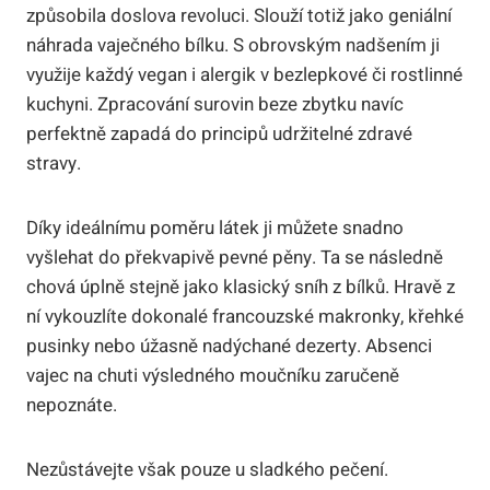
způsobila doslova revoluci. Slouží totiž jako geniální
náhrada vaječného bílku. S obrovským nadšením ji
využije každý vegan i alergik v bezlepkové či rostlinné
kuchyni. Zpracování surovin beze zbytku navíc
perfektně zapadá do principů udržitelné zdravé
stravy.
Díky ideálnímu poměru látek ji můžete snadno
vyšlehat do překvapivě pevné pěny. Ta se následně
chová úplně stejně jako klasický sníh z bílků. Hravě z
ní vykouzlíte dokonalé francouzské makronky, křehké
pusinky nebo úžasně nadýchané dezerty. Absenci
vajec na chuti výsledného moučníku zaručeně
nepoznáte.
Nezůstávejte však pouze u sladkého pečení.