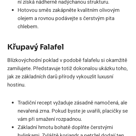
ní získá nádherně nadýchanou strukturu.
Hotovou směs zakápněte kvalitním olivovým
olejem a rovnou podávejte s čerstvým pita
chlebem.
Křupavý Falafel
Blízkovýchodní poklad v podobě falafelu si okamžitě
zamilujete. Představuje totiž dokonalou ukázku toho,
jak ze základních darů přírody vykouzlit luxusní
hostinu.
Tradiční recept vyžaduje zásadně namočená, ale
nevařená zrna. Pokud byste je uvařili, placičky se
vám při smažení rozpadnou.
Základní hmotu bohatě doplňte čerstvými
bylinkami. Zvláště koriandr a petržel dodají ten