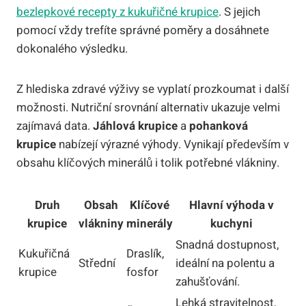
bezlepkové recepty z kukuřičné krupice
. S jejich
pomocí vždy trefíte správné poměry a dosáhnete
dokonalého výsledku.
Z hlediska zdravé výživy se vyplatí prozkoumat i další
možnosti. Nutriční srovnání alternativ ukazuje velmi
zajímavá data.
Jáhlová krupice
a
pohanková
krupice
nabízejí výrazné výhody. Vynikají především v
obsahu klíčových minerálů i tolik potřebné vlákniny.
Druh
Obsah
Klíčové
Hlavní výhoda v
krupice
vlákniny
minerály
kuchyni
Snadná dostupnost,
Kukuřičná
Draslík,
Střední
ideální na polentu a
krupice
fosfor
zahušťování.
Lehká stravitelnost,