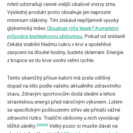
mletí odstraňují cenné vnější obalové vrstvy zrna.
Výsledný produkt proto obsahuje jen naprosté
minimum vlákniny. Tím získává nepříjemně vysoký
glykemický index
Obsahuje rýže lepek? Kompletní
průvodce bezlepkovou obilovinou
. Pokud od snídaně
čekáte stabilní hladinu cukru v krvi a spolehlivé
zasycení na dlouhé hodiny, budete zklamáni. Energie
z krupice se do krve uvolní velmi rychle.
Tento okamžitý přísun kalorií má zcela odlišný
dopad na tělo podle vašeho aktuálního zdravotního
stavu. Zdravým sportovcům dodá ideální a lehce
stravitelnou energii před náročným výkonem. Lidem
se specifickým poškozením střev ale přináší vážné
zdravotní riziko. Tradiční obiloviny u nich vyvolávají
source
těžké záněty.
Velký pozor si musíte dávat na