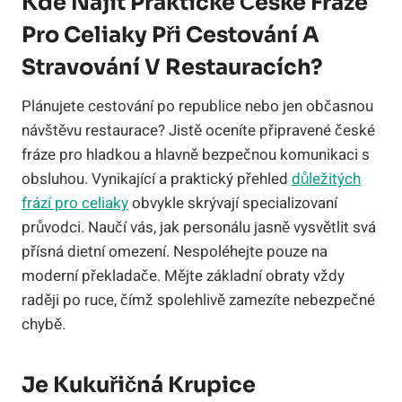
Kde Najít Praktické České Fráze
Pro Celiaky Při Cestování A
Stravování V Restauracích?
Plánujete cestování po republice nebo jen občasnou
návštěvu restaurace? Jistě oceníte připravené české
fráze pro hladkou a hlavně bezpečnou komunikaci s
obsluhou. Vynikající a praktický přehled
důležitých
frází pro celiaky
obvykle skrývají specializovaní
průvodci. Naučí vás, jak personálu jasně vysvětlit svá
přísná dietní omezení. Nespoléhejte pouze na
moderní překladače. Mějte základní obraty vždy
raději po ruce, čímž spolehlivě zamezíte nebezpečné
chybě.
Je Kukuřičná Krupice