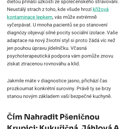
dietou přináší úzkosti ze společenského stravování.
Neustálý strach z toho, kde všude hrozí
křížová
kontaminace lepkem
, vás může extrémně
vyčerpávat. U mnoha pacientů se po stanovení
diagnózy objevují silné pocity sociální izolace. Vaše
adaptace na nový životní styl si proto žádá víc než
jen pouhou úpravu jídelníčku. Včasná
psychoterapeutická podpora vám pomůže znovu
získat ztracenou rovnováhu a klid.
Jakmile máte v diagnostice jasno, přichází čas
prozkoumat konkrétní suroviny. Právě ty se brzy
stanou novým základem vaší bezpečné kuchyně.
Čím Nahradit Pšeničnou
Krupici: Kukuřičná, Jáhlová A