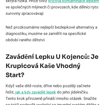
skrytá rizika. Hrozí totiž
křížová kontaminace lepkem
ve společných mlýnech či provozech, kde dělníci tyto
suroviny zpracovávají.
Než prozkoumáme nejlepší bezlepkové alternativy a
diagnostiku, musíme se zaměřit na specifické
období raného dětství.
Zavádění Lepku U Kojenců: Je
Krupicová Kaše Vhodný
Start?
Když vaše dítě roste, dříve nebo později začnete
řešit,
jak a kdy zavádět lepek
do jeho jídelníčku.
Tento krok přirozeně přináší mnoho otázek. Snažíte
se totiž podpořit vyvíjející se imunitní systém dítěte a