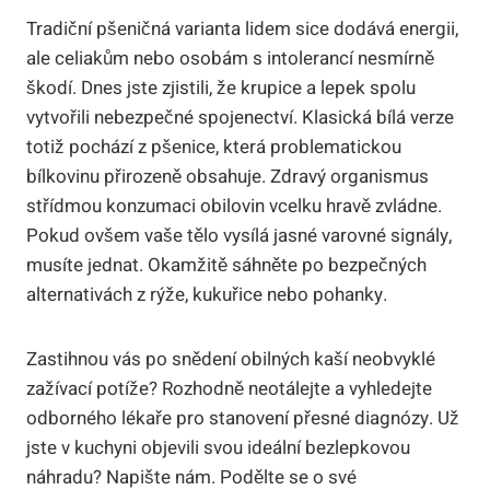
Tradiční pšeničná varianta lidem sice dodává energii,
ale celiakům nebo osobám s intolerancí nesmírně
škodí. Dnes jste zjistili, že krupice a lepek spolu
vytvořili nebezpečné spojenectví. Klasická bílá verze
totiž pochází z pšenice, která problematickou
bílkovinu přirozeně obsahuje. Zdravý organismus
střídmou konzumaci obilovin vcelku hravě zvládne.
Pokud ovšem vaše tělo vysílá jasné varovné signály,
musíte jednat. Okamžitě sáhněte po bezpečných
alternativách z rýže, kukuřice nebo pohanky.
Zastihnou vás po snědení obilných kaší neobvyklé
zažívací potíže? Rozhodně neotálejte a vyhledejte
odborného lékaře pro stanovení přesné diagnózy. Už
jste v kuchyni objevili svou ideální bezlepkovou
náhradu? Napište nám. Podělte se o své