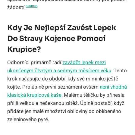
source
žádostí.
Kdy Je Nejlepší Zavést Lepek
Do Stravy Kojence Pomocí
Krupice?
Odborníci primárně radí
zavádět lepek mezi
ukončeným čtvrtým a sedmým měsícem věku
. Tento
krok načasujte do období, kdy své miminko ještě
kojíte. Pro úplně první seznámení ovšem
není vhodná
klasická krupicová kaše
. Malému tělíčku by přinesla
příliš velkou a nečekanou zátěž. Úplně postačí, když
přidáte jen malé množství obiloviny do oblíbeného
zeleninového pyré.