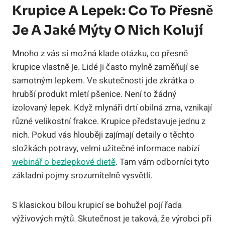
Krupice A Lepek: Co To Přesně
Je A Jaké Mýty O Nich Kolují
Mnoho z vás si možná klade otázku, co přesně
krupice vlastně je. Lidé ji často mylně zaměňují se
samotným lepkem. Ve skutečnosti jde zkrátka o
hrubší produkt mletí pšenice. Není to žádný
izolovaný lepek. Když mlynáři drtí obilná zrna, vznikají
různé velikostní frakce. Krupice představuje jednu z
nich. Pokud vás hlouběji zajímají detaily o těchto
složkách potravy, velmi užitečné informace nabízí
webinář o bezlepkové dietě
. Tam vám odborníci tyto
základní pojmy srozumitelně vysvětlí.
S klasickou bílou krupicí se bohužel pojí řada
výživových mýtů. Skutečnost je taková, že výrobci při