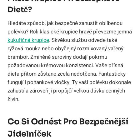
Dietě?
Hledáte způsob, jak bezpečně zahustit oblíbenou
polévku? Roli klasické krupice hravě převezme jemná
kukuřičná krupice
. Skvělou službu odvede také
rýžová mouka nebo obyčejný rozmixovaný vařený
brambor. Zmíněné suroviny dodají pokrmu
požadovanou krémovou konzistenci. Vaše přísná
dieta přitom zůstane zcela nedotčena. Fantasticky
fungují i pohankové vločky. Ty vaši polévku dokonale
zahustí a zároveň jí propůjčí velkou dávku cenných
živin.
Co Si Odnést Pro Bezpečnější
Jídelníček