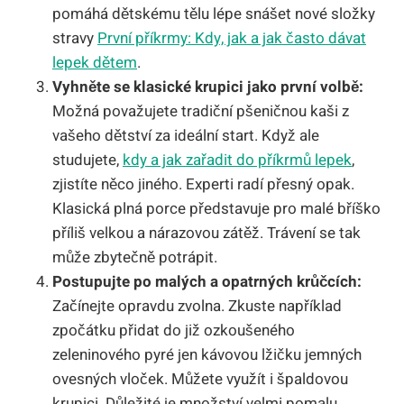
pomáhá dětskému tělu lépe snášet nové složky
stravy
První příkrmy: Kdy, jak a jak často dávat
lepek dětem
.
Vyhněte se klasické krupici jako první volbě:
Možná považujete tradiční pšeničnou kaši z
vašeho dětství za ideální start. Když ale
studujete,
kdy a jak zařadit do příkrmů lepek
,
zjistíte něco jiného. Experti radí přesný opak.
Klasická plná porce představuje pro malé bříško
příliš velkou a nárazovou zátěž. Trávení se tak
může zbytečně potrápit.
Postupujte po malých a opatrných krůčcích:
Začínejte opravdu zvolna. Zkuste například
zpočátku přidat do již ozkoušeného
zeleninového pyré jen kávovou lžičku jemných
ovesných vloček. Můžete využít i špaldovou
krupici. Důležité je množství velmi pomalu