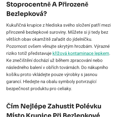
Stoprocentně A Přirozeně
Bezlepková?
Kukuřičná krupice z hlediska svého složení patří mezi
přirozeně bezlepkové suroviny. Můžete si ji tedy bez
větších obav okamžitě zařadit do jídelníčku.
Pozornost ovšem věnujte skrytým hrozbám. Výrazné
riziko totiž představuje
křížová kontaminace lepkem
.
Ke znečištění dochází už během zpracování nebo
následného balení v obřích továrnách. Do nákupního
košíku proto vkládejte pouze výrobky s jasnou
garancí. Hledejte na obalu symboly potvrzující
bezpečnost produktu pro celiaky.
Čím Nejlépe Zahustit Polévku
Místo Krupice Při Bezlepkové