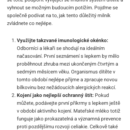
vyhnout se možným budoucím potížím. Pojďme se
společně podívat na to, jak tento důležitý milník
zvládnete co nejlépe.
Využijte takzvané imunologické okénko:
Odborníci a lékaři se shodují na ideálním
načasování. První seznámení s lepkem by mělo
proběhnout zhruba mezi ukončeným čtvrtým a
sedmým měsícem věku. Organismus dítěte v
tomto období nejlépe přijme a zpracuje novou
bílkovinu bez nežádoucích alergických reakcí.
Kojení jako nejlepší ochranný štít:
Pokud
můžete, podávejte první příkrmy s lepkem ještě
v období aktivního kojení. Mateřské mléko totiž
funguje jako prokazatelná a významná prevence
proti pozdějšímu rozvoji celiakie. Celkově také