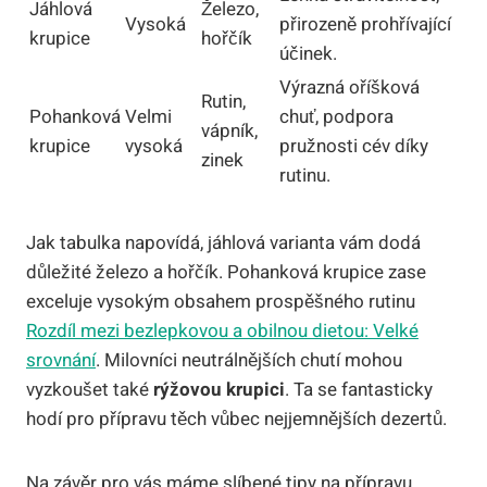
Jáhlová
Železo,
Vysoká
přirozeně prohřívající
krupice
hořčík
účinek.
Výrazná oříšková
Rutin,
Pohanková
Velmi
chuť, podpora
vápník,
krupice
vysoká
pružnosti cév díky
zinek
rutinu.
Jak tabulka napovídá, jáhlová varianta vám dodá
důležité železo a hořčík. Pohanková krupice zase
exceluje vysokým obsahem prospěšného rutinu
Rozdíl mezi bezlepkovou a obilnou dietou: Velké
srovnání
. Milovníci neutrálnějších chutí mohou
vyzkoušet také
rýžovou krupici
. Ta se fantasticky
hodí pro přípravu těch vůbec nejjemnějších dezertů.
Na závěr pro vás máme slíbené tipy na přípravu