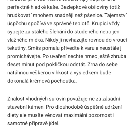
perfektně hladké kaše. Bezlepkové obiloviny totiž
hrudkovatí mnohem snadněji než pšenice. Tajemství
úspěchu spočívá ve správné teplotě. Krupici vždy
sypejte za stálého šlehání do studeného nebo jen
vlažného mléka. Nikdy ji nevhazujte rovnou do vroucí
tekutiny. Směs pomalu přiveďte k varu a neustále ji
promíchávejte. Po uvaření nechte hrnec ještě zhruba
deset minut pod pokličkou odstát. Zrna do sebe
natáhnou veškerou vlhkost a výsledkem bude
dokonalá krémová pochoutka.
Znalost vhodných surovin považujeme za zásadní
stavební kámen. Pro dlouhodobě úspěšné udržení
diety ale musíte věnovat maximální pozornost i
samotné přípravě jídel.