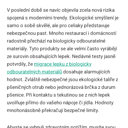
V poslední době se navíc objevila zcela nová rizika
spojená s moderními trendy. Ekologické smýšlení je
samo o sobě skvělé, ale pro celiaky představuje
nebezpečnou past. Mnoho restaurací i domácností
radostně přechází na biologicky odbouratelné
materiály. Tyto produkty se ale velmi často vyrábějí
ze surovin obsahujících lepek. Nedávné testy jasně
potvrdily, že
migrace lepku z biologicky
odbouratelných materiálů
dosahuje alarmujících
hodnot. Zvláště nebezpečné jsou ekologické talíře z
pšeničných otrub nebo jednorázová brčka z durum
pšenice. Při kontaktu s tekutinou se z nich lepek
uvolňuje přímo do vašeho nápoje či jídla. Hodnoty
mnohonásobně překračují bezpečné limity.
Abyste se vyhnuli zdravotním potížím, musíte svou