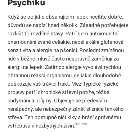
Psychiku
Když se po jídle obsahujícím lepek necítíte dobře,
důvodů se nabízí hned několik. Zásadně potřebujete
rozlišit tři rozdílné stavy. Patří sem autoimunitní
onemocnění zvané celiakie, neceliakální glutenová
senzitivita a alergie na pšenici. Poslední zmíněnou
lidé v běžné mluvě často nesprávně zaměňují za
alergii na lepek. Zatímco alergie vyvolává rychlou
obrannou reakci organismu, celiakie dlouhodobě
poškozuje váš trávicí trakt. Mezi typické fyzické
projevy patří chronické střevní potíže, těžké
nadýmání a průjmy. Objevuje se především
nenápadný, ale nebezpečný zánět sliznice tenkého
střeva. Ten postupně ničí klky a brání správnému
source
vstřebávání nezbytných živin.