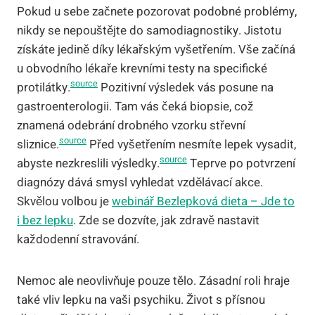
Pokud u sebe začnete pozorovat podobné problémy,
nikdy se nepouštějte do samodiagnostiky. Jistotu
získáte jedině díky lékařským vyšetřením. Vše začíná
u obvodního lékaře krevními testy na specifické
source
protilátky.
Pozitivní výsledek vás posune na
gastroenterologii. Tam vás čeká biopsie, což
znamená odebrání drobného vzorku střevní
source
sliznice.
Před vyšetřením nesmíte lepek vysadit,
source
abyste nezkreslili výsledky.
Teprve po potvrzení
diagnózy dává smysl vyhledat vzdělávací akce.
Skvělou volbou je
webinář Bezlepková dieta – Jde to
i bez lepku
. Zde se dozvíte, jak zdravě nastavit
každodenní stravování.
Nemoc ale neovlivňuje pouze tělo. Zásadní roli hraje
také vliv lepku na vaši psychiku. Život s přísnou