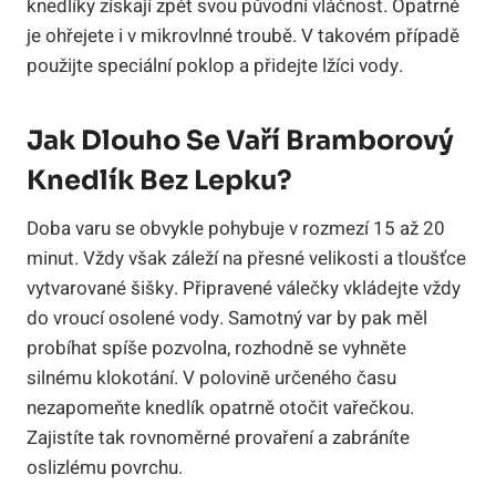
knedlíky získají zpět svou původní vláčnost. Opatrně
je ohřejete i v mikrovlnné troubě. V takovém případě
použijte speciální poklop a přidejte lžíci vody.
Jak Dlouho Se Vaří Bramborový
Knedlík Bez Lepku?
Doba varu se obvykle pohybuje v rozmezí 15 až 20
minut. Vždy však záleží na přesné velikosti a tloušťce
vytvarované šišky. Připravené válečky vkládejte vždy
do vroucí osolené vody. Samotný var by pak měl
probíhat spíše pozvolna, rozhodně se vyhněte
silnému klokotání. V polovině určeného času
nezapomeňte knedlík opatrně otočit vařečkou.
Zajistíte tak rovnoměrné provaření a zabráníte
oslizlému povrchu.