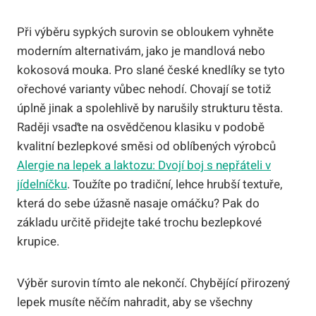
Při výběru sypkých surovin se obloukem vyhněte
moderním alternativám, jako je mandlová nebo
kokosová mouka. Pro slané české knedlíky se tyto
ořechové varianty vůbec nehodí. Chovají se totiž
úplně jinak a spolehlivě by narušily strukturu těsta.
Raději vsaďte na osvědčenou klasiku v podobě
kvalitní bezlepkové směsi od oblíbených výrobců
Alergie na lepek a laktozu: Dvojí boj s nepřáteli v
jídelníčku
. Toužíte po tradiční, lehce hrubší textuře,
která do sebe úžasně nasaje omáčku? Pak do
základu určitě přidejte také trochu bezlepkové
krupice.
Výběr surovin tímto ale nekončí. Chybějící přirozený
lepek musíte něčím nahradit, aby se všechny