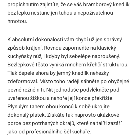
propíchnutím zajistíte, že se váš bramborový knedlík
bez lepku nestane jen tuhou a nepoživatelnou
hmotou.
K absolutní dokonalosti vám chybí už jen správný
způsob krájení. Rovnou zapomeňte na klasický
kuchyňský nůž, i kdyby byl sebelépe nabroušený.
Bezlepkové těsto vyniká mnohem křehčí strukturou.
Tlak čepele shora by jemný knedlík nehezky
zdeformoval. Místo toho raději sáhněte po obyčejné
pevné režné niti. Nit jednoduše podvlékněte pod
uvařenou šiškou a nahoře její konce překřižte.
Plynulým tahem obou konců k sobě ukrojíte
dokonalý plátek. Získáte tak naprosto ukázkové
porce bez potrhaných okrajů, které na talíři zazáří
jako od profesionálního šéfkuchaře.