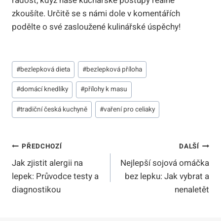
radost, když naše kuchařské postupy reálně
zkoušíte. Určitě se s námi dole v komentářích
podělte o své zasloužené kulinářské úspěchy!
Štítky
#
bezlepková dieta
#
bezlepková příloha
příspěvků:
#
domácí knedlíky
#
přílohy k masu
#
tradiční česká kuchyně
#
vaření pro celiaky
Navigace
PŘEDCHOZÍ
DALŠÍ
Jak zjistit alergii na
Nejlepší sojová omáčka
Pro
lepek: Průvodce testy a
bez lepku: Jak vybrat a
Příspěvek
diagnostikou
nenaletět