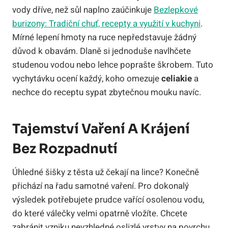
vody dříve, než sůl naplno zaúčinkuje
Bezlepkové
burizony: Tradiční chuť, recepty a využití v kuchyni
.
Mírné lepení hmoty na ruce nepředstavuje žádný
důvod k obavám. Dlaně si jednoduše navlhčete
studenou vodou nebo lehce poprašte škrobem. Tuto
vychytávku ocení každý, koho omezuje
celiakie
a
nechce do receptu sypat zbytečnou mouku navíc.
Tajemství Vaření A Krájení
Bez Rozpadnutí
Úhledné šišky z těsta už čekají na lince? Konečně
přichází na řadu samotné vaření. Pro dokonalý
výsledek potřebujete prudce vařící osolenou vodu,
do které válečky velmi opatrně vložíte. Chcete
zabránit vzniku nevzhledné oslizlé vrstvy na povrchu