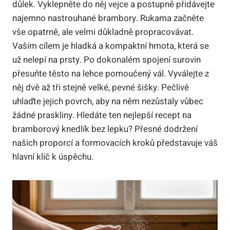
důlek. Vyklepněte do něj vejce a postupně přidávejte
najemno nastrouhané brambory. Rukama začněte
vše opatrně, ale velmi důkladně propracovávat.
Vaším cílem je hladká a kompaktní hmota, která se
už nelepí na prsty. Po dokonalém spojení surovin
přesuňte těsto na lehce pomoučený vál. Vyválejte z
něj dvě až tři stejně velké, pevné šišky. Pečlivě
uhlaďte jejich povrch, aby na něm nezůstaly vůbec
žádné praskliny. Hledáte ten nejlepší recept na
bramborový knedlík bez lepku? Přesné dodržení
našich proporcí a formovacích kroků představuje váš
hlavní klíč k úspěchu.