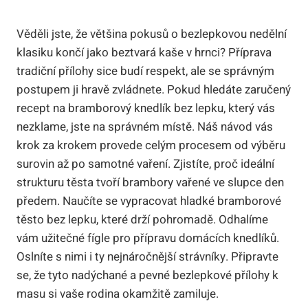
Věděli jste, že většina pokusů o bezlepkovou nedělní
klasiku končí jako beztvará kaše v hrnci? Příprava
tradiční přílohy sice budí respekt, ale se správným
postupem ji hravě zvládnete. Pokud hledáte zaručený
recept na bramborový knedlík bez lepku, který vás
nezklame, jste na správném místě. Náš návod vás
krok za krokem provede celým procesem od výběru
surovin až po samotné vaření. Zjistíte, proč ideální
strukturu těsta tvoří brambory vařené ve slupce den
předem. Naučíte se vypracovat hladké bramborové
těsto bez lepku, které drží pohromadě. Odhalíme
vám užitečné fígle pro přípravu domácích knedlíků.
Oslníte s nimi i ty nejnáročnější strávníky. Připravte
se, že tyto nadýchané a pevné bezlepkové přílohy k
masu si vaše rodina okamžitě zamiluje.