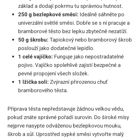
základ a dodají pokrmu tu správnou hutnost.
250 g bezlepkové směsi:
Ideálně sáhněte po
univerzální světlé směsi. Dobře se s ní pracuje a
bramborové těsto bez lepku zbytečně nezatíží.
50 g škrobu:
Tapiokový nebo bramborový škrob
poslouží jako dodatečné lepidlo.
1 celé vajíčko:
Funguje jako nepostradatelné
pojivo. Vajíčko spolehlivě zajistí bezpečné a
pevné propojení všech složek.
1 lžička soli:
Zvýrazní přirozenou chuť
bramborového těsta.
Příprava těsta nepředstavuje žádnou velkou vědu,
pokud znáte správné pořadí surovin. Do široké mísy
nejprve nasypte odváženou bezlepkovou mouku,
škrob a sůl. Uprostřed sypké směsi vytvořte malý