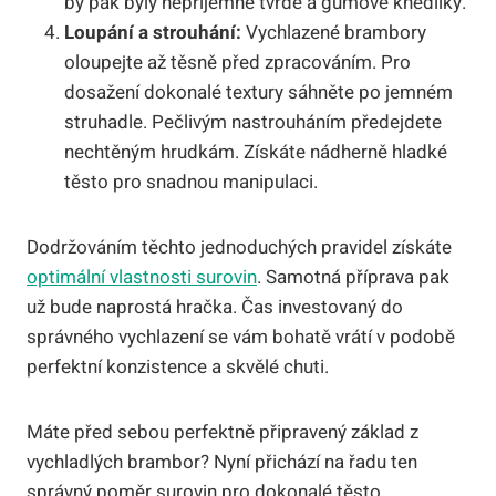
by pak byly nepříjemně tvrdé a gumové knedlíky.
Loupání a strouhání:
Vychlazené brambory
oloupejte až těsně před zpracováním. Pro
dosažení dokonalé textury sáhněte po jemném
struhadle. Pečlivým nastrouháním předejdete
nechtěným hrudkám. Získáte nádherně hladké
těsto pro snadnou manipulaci.
Dodržováním těchto jednoduchých pravidel získáte
optimální vlastnosti surovin
. Samotná příprava pak
už bude naprostá hračka. Čas investovaný do
správného vychlazení se vám bohatě vrátí v podobě
perfektní konzistence a skvělé chuti.
Máte před sebou perfektně připravený základ z
vychladlých brambor? Nyní přichází na řadu ten
správný poměr surovin pro dokonalé těsto.