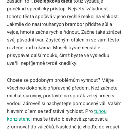
zásadní roli.
Bezlepková dieta
totiž vyžaduje
poněkud specifický přístup. Největší záludnost
tohoto těsta spočívá v jeho rychlé reakci na vlhkost.
Jakmile do nastrouhaných brambor přidáte sůl a
vejce, hmota začne rychle řídnout. Začne také ztrácet
svůj původní tvar. Zbytečným otálením se vám těsto
rozteče pod rukama. Museli byste neustále
přisypávat další mouku, čímž byste ve výsledku
uvařili nepříjemně tvrdé knedlíky.
Chcete se podobným problémům vyhnout? Mějte
všechno dokonale připravené předem. Než začnete
míchat suroviny, postavte na sporák velký hrnec s
vodou. Zároveň si nachystejte pomoučený vál. Vaším
hlavním cílem se teď stává rychlost. Pro
tuhou
konzistenci
musíte těsto bleskově zpracovat a
zformovat do válečků. Následně je vhoďte do vroucí