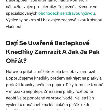
Další spolehlivou alternativu nabízí komerční
náhražka vajec pro alergiky. Tu běžně seženete ve
specializovaných
obchodech se zdravou výživou
.
Výsledný pokrm si i bez vajec zachová svou krásnou
vláčnost.
Dají Se Uvařené Bezlepkové
Knedlíky Zamrazit A Jak Je Pak
Ohřát?
Hotovou přílohu můžete zcela bez obav zamrazit.
Doporučujeme knedlíky předem nakrájet na plátky a
proložit kousky pečicího papíru. Díky tomu se k sobě
v mrazáku nepřilepí. Zmražené plátky rozhodně
neohřívejte ponořené ve vroucí vodě. Nejlepších
výsledků dosáhnete na klasickém pařáku, kde