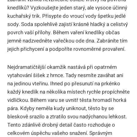
knedlíků? Vyzkoušejte jeden starý, ale vysoce účinný
kuchařský trik. Přisypte do vroucí vody špetku jedlé
sody. Soda spolehlivě zajistí krásně hladký a celistvý
povrch vaší přílohy. Během vaření knedlíky občas
jemně nadzvedněte vařečkou ode dna. Zabráníte tím
jejich přichycení a podpoříte rovnoměrné provaření.
Nejdramatičtější okamžik nastává při opatrném
vytahování šišek z hrnce. Tady nesmíte zaváhat ani
na jedinou vteřinu. Ihned po přesunutí na prkénko
každý knedlík na několika místech rychle propíchněte
vidličkou. Během varu se uvnitř těsta hromadí horká
pára. Kdyby neměla kudy uniknout, těsto by se
bleskově srazilo a ztratilo svou nadýchanou lehkost.
Tento zdánlivě drobný detail často rozhoduje o
celkovém úspěchu vašeho snažení. Správným