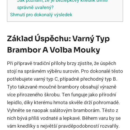
Jak poznám, že je bezlepkový knedlík uvnitř
správně uvařený?
Shrnutí pro dokonalý výsledek
Základ Úspěchu: Varný Typ
Brambor A Volba Mouky
Při přípravě tradiční přílohy brzy zjistíte, že úspěch
stojí na správném výběru surovin. Pro dokonalé těsto
potřebujete varný typ C, případně přechodný typ B.
Tyto takzvané moučné brambory obsahují výrazně
více přirozeného škrobu. Ten funguje jako přírodní
lepidlo, díky kterému hmota skvěle drží pohromadě.
Vyhněte se naopak salátovým bramborám. Těsto z
nich bývá příliš vodnaté a lepkavé. Během varu by se
vám knedlíky s největší pravděpodobností rozvařily.