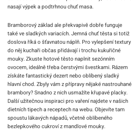
nasají výpek a podtrhnou chuť masa.
Bramborový základ ale překvapivě dobře funguje
také ve sladkých variacích. Jemná chuť těsta si totiž
doslova říká o šťavnatou náplň. Pro vylepšení textury
do něj kuchaři občas přidávají i trochu kukuřičné
mouky. Zkuste hotové těsto naplnit sezónním
ovocem, ideálně třeba čerstvými švestkami. Rázem
získáte fantastický dezert nebo oblíbený sladký
hlavní chod. Zbyly vám z přípravy nějaké nastrouhané
brambory? Snadno z nich usmažíte křupavé placky.
Další užitečnou inspiraci pro vaření najdete v našich
dietních tipech a receptech na webu. Objevíte tam
spoustu lákavých nápadů, včetně oblíbeného
bezlepkového cukroví z mandlové mouky.