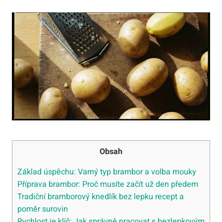
Obsah
Základ úspěchu: Varný typ brambor a volba mouky
Příprava brambor: Proč musíte začít už den předem
Tradiční bramborový knedlík bez lepku recept a
poměr surovin
Rychlost je klíč: Jak správně pracovat s bezlepkovým