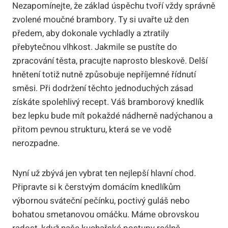
Nezapomínejte, že základ úspěchu tvoří vždy správně
zvolené moučné brambory. Ty si uvařte už den
předem, aby dokonale vychladly a ztratily
přebytečnou vlhkost. Jakmile se pustíte do
zpracování těsta, pracujte naprosto bleskově. Delší
hnětení totiž nutně způsobuje nepříjemné řídnutí
směsi. Při dodržení těchto jednoduchých zásad
získáte spolehlivý recept. Váš bramborový knedlík
bez lepku bude mít pokaždé nádherně nadýchanou a
přitom pevnou strukturu, která se ve vodě
nerozpadne.
Nyní už zbývá jen vybrat ten nejlepší hlavní chod.
Připravte si k čerstvým domácím knedlíkům
výbornou sváteční pečínku, poctivý guláš nebo
bohatou smetanovou omáčku. Máme obrovskou