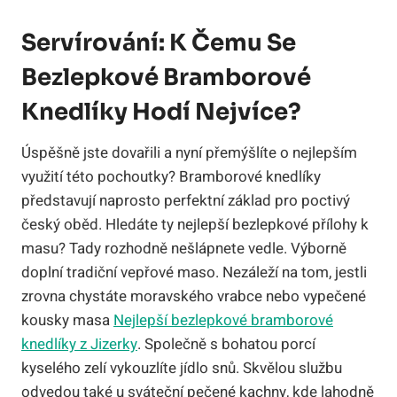
Servírování: K Čemu Se
Bezlepkové Bramborové
Knedlíky Hodí Nejvíce?
Úspěšně jste dovařili a nyní přemýšlíte o nejlepším
využití této pochoutky? Bramborové knedlíky
představují naprosto perfektní základ pro poctivý
český oběd. Hledáte ty nejlepší bezlepkové přílohy k
masu? Tady rozhodně nešlápnete vedle. Výborně
doplní tradiční vepřové maso. Nezáleží na tom, jestli
zrovna chystáte moravského vrabce nebo vypečené
kousky masa
Nejlepší bezlepkové bramborové
knedlíky z Jizerky
. Společně s bohatou porcí
kyselého zelí vykouzlíte jídlo snů. Skvělou službu
odvedou také u sváteční pečené kachny, kde lahodně