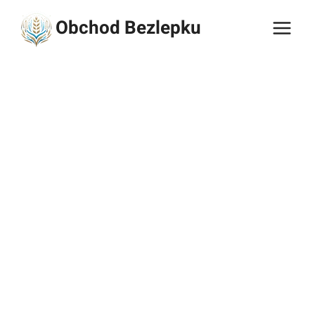
Přeskočit
Obchod Bezlepku
na
obsah