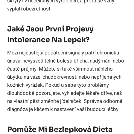
skrytý i v nečekaných výrobcích, a proto se vždy
vyplatí obezřetnost.
Jaké Jsou První Projevy
Intolerance Na Lepek?
Mezi nejčastější počáteční signály patří chronická
únava, nevysvětlitelné bolesti břicha, nadýmání nebo
časté průjmy. Můžete si také všimnout náhlého
úbytku na váze, chudokrevnosti nebo nepříjemných
kožních vyrážek. Pokud u sebe tyto problémy
dlouhodobě pozorujete, vyhledejte lékaře dříve, než
na vlastní pěst změníte jídelníček. Správná odborná
diagnóza je klíčem k nastavení vaší budoucí léčby.
Pomůže Mi Bezlepková Dieta