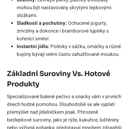
mohou být nastavovány skrytými lepkovými
složkami.
Sladkosti a pochutiny:
Ochucené jogurty,
zmrzliny a dokonce i bramborové lupínky s
kořenící směsí.
Instantní jídla:
Polévky v sáčku, omáčky a různé
bujóny bývají velmi často zahušťované moukou.
Základní Suroviny Vs. Hotové
Produkty
Specializované balené pečivo a snacky vám v prvních
dnech hodně pomohou. Dlouhodobě se ale vyplatí
přemýšlet nad jídelníčkem jinak. Přirozeně
bezlepkové suroviny, jako je rýže, kukuřice, luštěniny
nebo výživná pohanka, představují mnohem zdravější