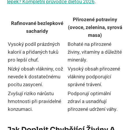
lepek? Kompletní průvodce dietou 2026
.
Přirozené potraviny
Rafinované bezlepkové
(ovoce, zelenina, syrová
sacharidy
masa)
Vysoký podíl prázdných
Bohaté na přirozené
kalorií a přidaných tuků
živiny, vitamíny a důležité
pro lepší chuť.
minerály.
Nízký obsah vlákniny, což
Vysoký obsah přirozené
nevede k dostatečnému
vlákniny podporující
pocitu zasycení.
správné trávení.
Zvyšují riziko nárůstu
Podporují optimální
hmotnosti při pravidelné
zdraví a usnadňují
konzumaci.
přirozené udržení váhy.
Jak Doplnit Chybějící Živiny A