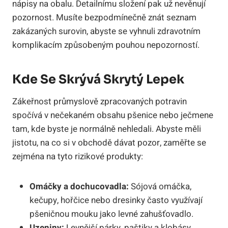
nápisy na obalu. Detailnímu složení pak už nevěnují
pozornost. Musíte bezpodmínečně znát seznam
zakázaných surovin, abyste se vyhnuli zdravotním
komplikacím způsobeným pouhou nepozorností.
Kde Se Skrývá Skrytý Lepek
Zákeřnost průmyslově zpracovaných potravin
spočívá v nečekaném obsahu pšenice nebo ječmene
tam, kde byste je normálně nehledali. Abyste měli
jistotu, na co si v obchodě dávat pozor, zaměřte se
zejména na tyto rizikové produkty:
Omáčky a dochucovadla:
Sójová omáčka,
kečupy, hořčice nebo dresinky často využívají
pšeničnou mouku jako levné zahušťovadlo.
Uzeniny:
Levnější párky, paštiky a klobásy