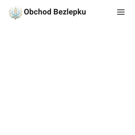
Přeskočit
Obchod Bezlepku
na
obsah