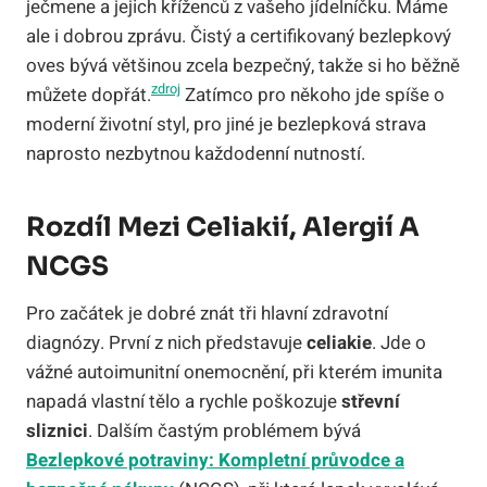
ječmene a jejich kříženců z vašeho jídelníčku. Máme
ale i dobrou zprávu. Čistý a certifikovaný bezlepkový
oves bývá většinou zcela bezpečný, takže si ho běžně
zdroj
můžete dopřát.
Zatímco pro někoho jde spíše o
moderní životní styl, pro jiné je bezlepková strava
naprosto nezbytnou každodenní nutností.
Rozdíl Mezi Celiakií, Alergií A
NCGS
Pro začátek je dobré znát tři hlavní zdravotní
diagnózy. První z nich představuje
celiakie
. Jde o
vážné autoimunitní onemocnění, při kterém imunita
napadá vlastní tělo a rychle poškozuje
střevní
sliznici
. Dalším častým problémem bývá
Bezlepkové potraviny: Kompletní průvodce a