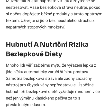
Můžete tak zůstat naprosto v klidu a zbytečně se
nestresovat. Vaše bezlepková strava neutrpí, pokud
si občas dopřejete běžné produkty s tímto opatrným
textem. Užívejte si jídlo bez neustálého strachu z
nepatrných stopových množství.
Hubnutí A Nutriční Rizika
Bezlepkové Diety
Mnoho lidí věří zažitému mýtu, že vyřazení lepku z
jídelníčku automaticky zaručí štíhlou postavu.
Samotná bezlepková strava ale žádný zázračný
nástroj pro úbytek váhy nepředstavuje. Úspěšné
hubnutí při bezlepkové dietě vyžaduje mnohem více
než jen výměnu klasického pečiva za to s
přeškrtnutým klasem.