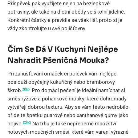
Příspěvek pak využijete nejen na bezlepkové
potraviny, ale také na dietní obědy ve školní jídelně.
Konkrétní částky a pravidla se však liší, proto si je
vždy zkontrolujte u své pojišťovny.
Čím Se Dá V Kuchyni Nejlépe
Nahradit Pšeničná Mouka?
Při zahušťování omáček či polévek vám nejlépe
poslouží obyčejný kukuřičný nebo bramborový
zdroj
škrob.
Pro domácí pečení je ideální namíchat si
směs rýžové a pohankové mouky, které dohromady
vytvářejí dobrou texturu. Aby se vám těsto nedrobilo,
přidejte špetku guarové nebo xanthanové gumy jako
zdroj
pojivo.
Na trhu je také nepřeberné množství
hotových moučných směsí, které vám vaření výrazně