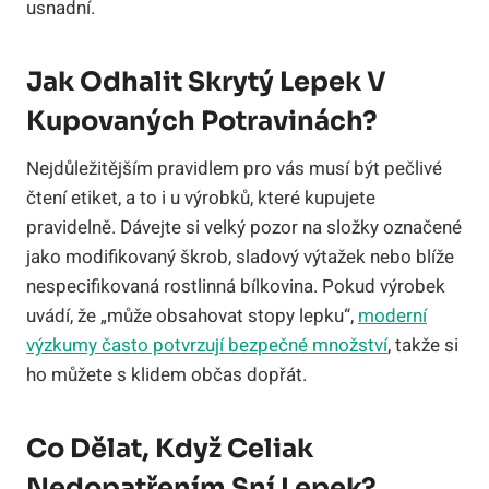
usnadní.
Jak Odhalit Skrytý Lepek V
Kupovaných Potravinách?
Nejdůležitějším pravidlem pro vás musí být pečlivé
čtení etiket, a to i u výrobků, které kupujete
pravidelně. Dávejte si velký pozor na složky označené
jako modifikovaný škrob, sladový výtažek nebo blíže
nespecifikovaná rostlinná bílkovina. Pokud výrobek
uvádí, že „může obsahovat stopy lepku“,
moderní
výzkumy často potvrzují bezpečné množství
, takže si
ho můžete s klidem občas dopřát.
Co Dělat, Když Celiak
Nedopatřením Sní Lepek?