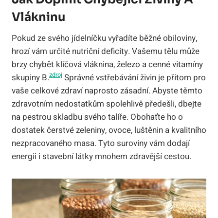
Vlákninu
Pokud ze svého jídelníčku vyřadíte běžné obiloviny,
hrozí vám určité nutriční deficity. Vašemu tělu může
brzy chybět klíčová vláknina, železo a cenné vitamíny
zdroj
skupiny B.
Správné vstřebávání živin je přitom pro
vaše celkové zdraví naprosto zásadní. Abyste těmto
zdravotním nedostatkům spolehlivě předešli, dbejte
na pestrou skladbu svého talíře. Obohaťte ho o
dostatek čerstvé zeleniny, ovoce, luštěnin a kvalitního
nezpracovaného masa. Tyto suroviny vám dodají
energii i stavební látky mnohem zdravější cestou.