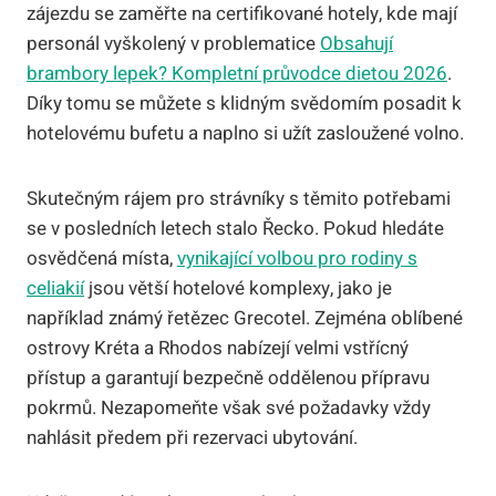
zájezdu se zaměřte na certifikované hotely, kde mají
personál vyškolený v problematice
Obsahují
brambory lepek? Kompletní průvodce dietou 2026
.
Díky tomu se můžete s klidným svědomím posadit k
hotelovému bufetu a naplno si užít zasloužené volno.
Skutečným rájem pro strávníky s těmito potřebami
se v posledních letech stalo Řecko. Pokud hledáte
osvědčená místa,
vynikající volbou pro rodiny s
celiakií
jsou větší hotelové komplexy, jako je
například známý řetězec Grecotel. Zejména oblíbené
ostrovy Kréta a Rhodos nabízejí velmi vstřícný
přístup a garantují bezpečně oddělenou přípravu
pokrmů. Nezapomeňte však své požadavky vždy
nahlásit předem při rezervaci ubytování.