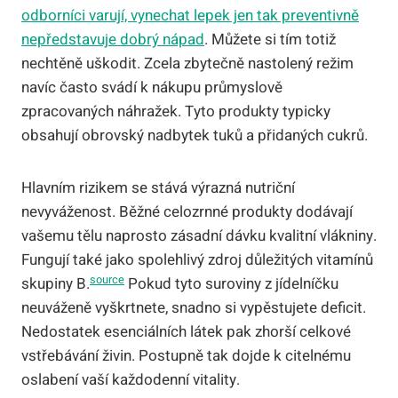
odborníci varují, vynechat lepek jen tak preventivně
nepředstavuje dobrý nápad
. Můžete si tím totiž
nechtěně uškodit. Zcela zbytečně nastolený režim
navíc často svádí k nákupu průmyslově
zpracovaných náhražek. Tyto produkty typicky
obsahují obrovský nadbytek tuků a přidaných cukrů.
Hlavním rizikem se stává výrazná nutriční
nevyváženost. Běžné celozrnné produkty dodávají
vašemu tělu naprosto zásadní dávku kvalitní vlákniny.
Fungují také jako spolehlivý zdroj důležitých vitamínů
source
skupiny B.
Pokud tyto suroviny z jídelníčku
neuváženě vyškrtnete, snadno si vypěstujete deficit.
Nedostatek esenciálních látek pak zhorší celkové
vstřebávání živin. Postupně tak dojde k citelnému
oslabení vaší každodenní vitality.