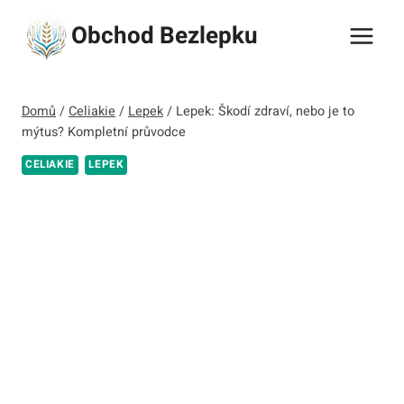
Přeskočit
Obchod Bezlepku
na
obsah
Domů
/
Celiakie
/
Lepek
/
Lepek: Škodí zdraví, nebo je to
mýtus? Kompletní průvodce
CELIAKIE
LEPEK