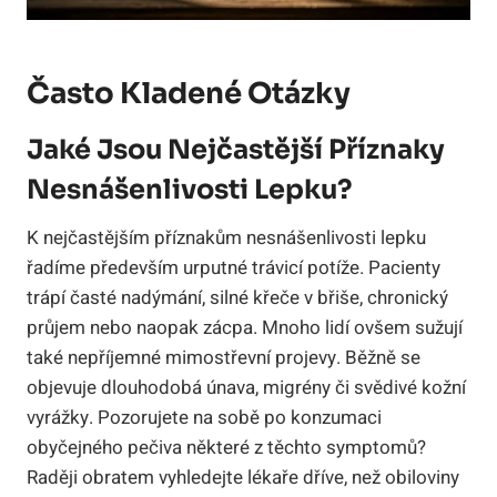
Často Kladené Otázky
Jaké Jsou Nejčastější Příznaky
Nesnášenlivosti Lepku?
K nejčastějším příznakům nesnášenlivosti lepku
řadíme především urputné trávicí potíže. Pacienty
trápí časté nadýmání, silné křeče v břiše, chronický
průjem nebo naopak zácpa. Mnoho lidí ovšem sužují
také nepříjemné mimostřevní projevy. Běžně se
objevuje dlouhodobá únava, migrény či svědivé kožní
vyrážky. Pozorujete na sobě po konzumaci
obyčejného pečiva některé z těchto symptomů?
Raději obratem vyhledejte lékaře dříve, než obiloviny