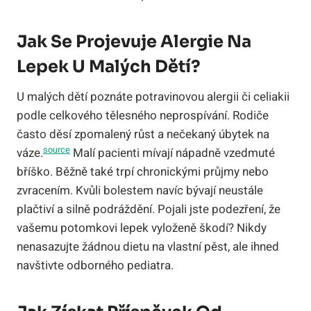
Jak Se Projevuje Alergie Na
Lepek U Malých Dětí?
U malých dětí poznáte potravinovou alergii či celiakii
podle celkového tělesného neprospívání. Rodiče
často děsí zpomalený růst a nečekaný úbytek na
source
váze.
Malí pacienti mívají nápadně vzedmuté
bříško. Běžně také trpí chronickými průjmy nebo
zvracením. Kvůli bolestem navíc bývají neustále
plačtiví a silně podráždění. Pojali jste podezření, že
vašemu potomkovi lepek vyloženě škodí? Nikdy
nenasazujte žádnou dietu na vlastní pěst, ale ihned
navštivte odborného pediatra.