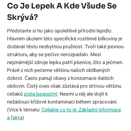
Co Je Lepek A Kde Všude Se
Skrývá?
Představte si ho jako spolehlivé přírodní lepidlo.
Hlavním úkolem této specifické rostlinné bílkoviny je
dodávat těstu nezbytnou pružnost. Tvoří také pevnou
strukturu, aby se pečivo nerozpadalo. Mezi
nejznámější zdroje lepku patří pšenice, žito a ječmen.
Právě z nich pečeme většinu našich oblíbených
dobrot. Často panují obavy z konzumace dalších
obilovin. Čistý oves však zůstává pro drtivou většinu
celiaků
zcela bezpečný
. Nesmí u něj ale dojít k
nežádoucí křížové kontaminaci během zpracování.
(Více k tématu:
Celiakie co to je: Základní informace
a fakta
)