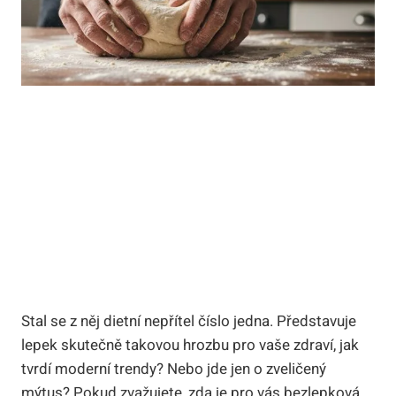
Stal se z něj dietní nepřítel číslo jedna. Představuje
lepek skutečně takovou hrozbu pro vaše zdraví, jak
tvrdí moderní trendy? Nebo jde jen o zveličený
mýtus? Pokud zvažujete, zda je pro vás bezlepková