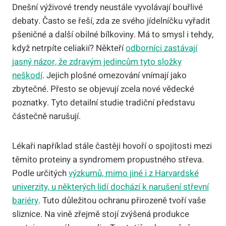
Dnešní výživové trendy neustále vyvolávají bouřlivé
debaty. Často se řeší, zda ze svého jídelníčku vyřadit
pšeničné a další obilné bílkoviny. Má to smysl i tehdy,
když netrpíte celiakií? Někteří
odborníci zastávají
jasný názor, že zdravým jedincům tyto složky
neškodí
. Jejich plošné omezování vnímají jako
zbytečné. Přesto se objevují zcela nové vědecké
poznatky. Tyto detailní studie tradiční představu
částečně narušují.
Lékaři například stále častěji hovoří o spojitosti mezi
těmito proteiny a syndromem propustného střeva.
Podle určitých
výzkumů, mimo jiné i z Harvardské
univerzity, u některých lidí dochází k narušení střevní
bariéry
. Tuto důležitou ochranu přirozeně tvoří vaše
sliznice. Na vině zřejmě stojí zvýšená produkce