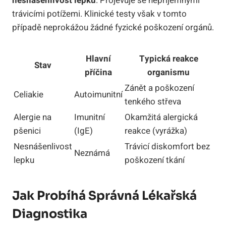
nesnášenlivost lepku
. Projevuje se nepříjemnými
trávicími potížemi. Klinické testy však v tomto
případě neprokážou žádné fyzické poškození orgánů.
Hlavní
Typická reakce
Stav
příčina
organismu
Zánět a poškození
Celiakie
Autoimunitní
tenkého střeva
Alergie na
Imunitní
Okamžitá alergická
pšenici
(IgE)
reakce (vyrážka)
Nesnášenlivost
Trávicí diskomfort bez
Neznámá
lepku
poškození tkání
Jak Probíhá Správná Lékařská
Diagnostika