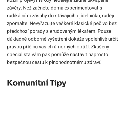
kožní projevy? Nikdy nedělejte žádné ukvapené
závěry. Než začnete doma experimentovat s
radikálními zásahy do stávajícího jídelníčku, raději
zpomalte. Nevyřazujte veškeré klasické pečivo bez
předchozí porady s erudovaným lékařem. Pouze
důkladné odborné vyšetření dokáže spolehlivě určit
pravou příčinu vašich úmorných obtíží. Zkušený
specialista vám pak pomůže nastavit naprosto
bezpečnou cestu k plnohodnotnému zdraví.
Komunitní Tipy