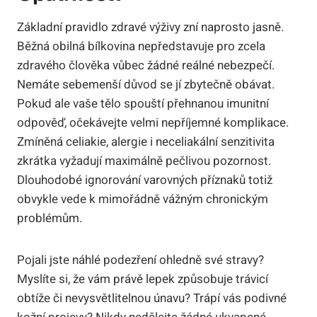
Základní pravidlo zdravé výživy zní naprosto jasně.
Běžná obilná bílkovina nepředstavuje pro zcela
zdravého člověka vůbec žádné reálné nebezpečí.
Nemáte sebemenší důvod se jí zbytečně obávat.
Pokud ale vaše tělo spouští přehnanou imunitní
odpověď, očekávejte velmi nepříjemné komplikace.
Zmíněná celiakie, alergie i neceliakální senzitivita
zkrátka vyžadují maximálně pečlivou pozornost.
Dlouhodobé ignorování varovných příznaků totiž
obvykle vede k mimořádně vážným chronickým
problémům.
Pojali jste náhlé podezření ohledně své stravy?
Myslíte si, že vám právě lepek způsobuje trávicí
obtíže či nevysvětlitelnou únavu? Trápí vás podivné