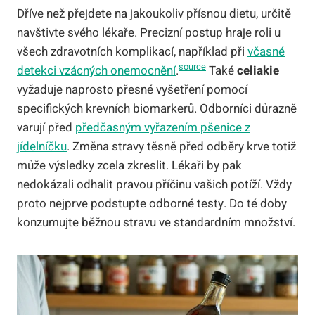
Dříve než přejdete na jakoukoliv přísnou dietu, určitě
navštivte svého lékaře. Precizní postup hraje roli u
všech zdravotních komplikací, například při
včasné
source
detekci vzácných onemocnění
.
Také
celiakie
vyžaduje naprosto přesné vyšetření pomocí
specifických krevních biomarkerů. Odborníci důrazně
varují před
předčasným vyřazením pšenice z
jídelníčku
. Změna stravy těsně před odběry krve totiž
může výsledky zcela zkreslit. Lékaři by pak
nedokázali odhalit pravou příčinu vašich potíží. Vždy
proto nejprve podstupte odborné testy. Do té doby
konzumujte běžnou stravu ve standardním množství.