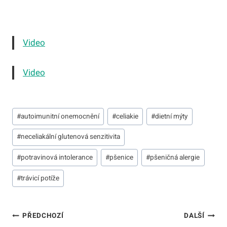
Video
Video
Štítky
#
autoimunitní onemocnění
#
celiakie
#
dietní mýty
příspěvků:
#
neceliakální glutenová senzitivita
#
potravinová intolerance
#
pšenice
#
pšeničná alergie
#
trávicí potíže
Navigace
PŘEDCHOZÍ
DALŠÍ