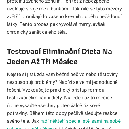
proteinu zvaného zonulin. Ten totiž nebezpečně
uvolňuje spoje mezi buňkami. Jakmile se tyto mezery
zvětší, pronikají do vašeho krevního oběhu nežádoucí
látky. Tento proces pak vyvolává mírný, avšak
chronický zánět celého těla.
Testovací Eliminační Dieta Na
Jeden Až Tři Měsíce
Nejste si jisti, zda vám běžné pečivo nebo těstoviny
nezpůsobují problémy? Nabízí se velmi jednoduché
řešení. Vyzkoušejte praktický přístup formou
testovací eliminační diety. Na jeden až tři měsíce
úplně vysaďte všechny potenciálně rizikové
potraviny. Během této doby pečlivě sledujte reakce
svého těla. Jak
radí někteří specialisté, sami na sobě
nejlépe poznáte úlevu
od trávicích obtíží, únavy či