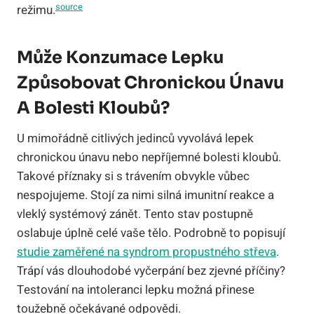
source
režimu.
Může Konzumace Lepku
Způsobovat Chronickou Únavu
A Bolesti Kloubů?
U mimořádně citlivých jedinců vyvolává lepek
chronickou únavu nebo nepříjemné bolesti kloubů.
Takové příznaky si s trávením obvykle vůbec
nespojujeme. Stojí za nimi silná imunitní reakce a
vleklý systémový zánět. Tento stav postupně
oslabuje úplně celé vaše tělo. Podrobně to popisují
studie zaměřené na syndrom propustného střeva
.
Trápí vás dlouhodobé vyčerpání bez zjevné příčiny?
Testování na intoleranci lepku možná přinese
toužebně očekávané odpovědi.