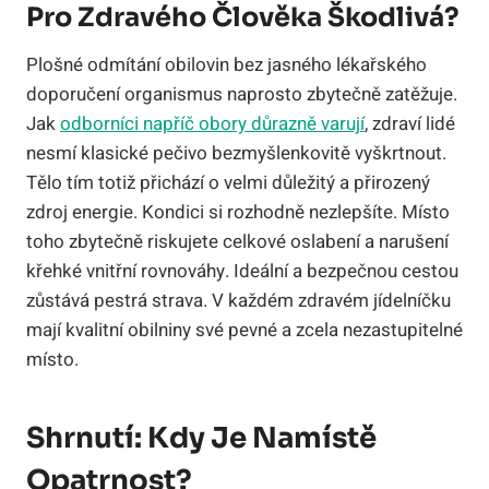
Pro Zdravého Člověka Škodlivá?
Plošné odmítání obilovin bez jasného lékařského
doporučení organismus naprosto zbytečně zatěžuje.
Jak
odborníci napříč obory důrazně varují
, zdraví lidé
nesmí klasické pečivo bezmyšlenkovitě vyškrtnout.
Tělo tím totiž přichází o velmi důležitý a přirozený
zdroj energie. Kondici si rozhodně nezlepšíte. Místo
toho zbytečně riskujete celkové oslabení a narušení
křehké vnitřní rovnováhy. Ideální a bezpečnou cestou
zůstává pestrá strava. V každém zdravém jídelníčku
mají kvalitní obilniny své pevné a zcela nezastupitelné
místo.
Shrnutí: Kdy Je Namístě
Opatrnost?