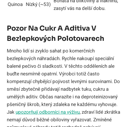
Bohatá na bílkoviny a vlákninu,
Quinoa
Nízký (~53)
zasytí vás na delší dobu.
Pozor Na Cukr A Aditiva V
Bezlepkových Polotovarech
Mnoho lidí si zvyklo sahat po komerčních
bezlepkových náhradách. Rychle nakoupí speciální
balené pečivo či sladkosti. V těchto odděleních ale
buďte nesmírně opatrní. Výrobci totiž často
kompenzují chybějící pojivost levnými surovinami. Do
směsí zbytečně přidávají nadbytek tuku, cukru a
umělých aditiv. Občas narazíte i na deproteinizovaný
pšeničný škrob, který zdaleka ne každému vyhovuje.
Jak
upozorňují odborníci na výživu
, zdraví lidé zkrátka
nemají důvod běžné obiloviny vyřazovat. Zmíněné