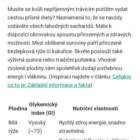
Musíte se kvůli nepříjemným trávicím potížím vydat
cestou přísné diety? Neznamená to, že se navždy
vzdáváte všech lahodných sacharidů. Máte k
dispozici obrovskou spoustu přirozených a zdravých
možností. Mezi oblíbené suroviny patří přirozeně
bezlepková rýže či kukuřice. Skvěle poslouží také
výživná quinoa nebo tradiční pohanka. Vhodně
zvolené plodiny vám spolehlivě dodají potřebnou
energii i vlákninu. (Inspiraci najdete v článku:
Celiakie
co to je: Základní informace a fakta
)
Glykemický
Plodina
Nutriční vlastnosti
index (GI)
Bílá
Vysoký
Rychlý zdroj energie, snadno
rýže
(~73)
stravitelná.