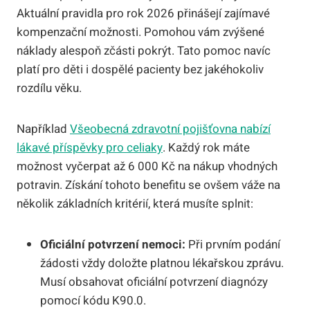
Aktuální pravidla pro rok 2026 přinášejí zajímavé
kompenzační možnosti. Pomohou vám zvýšené
náklady alespoň zčásti pokrýt. Tato pomoc navíc
platí pro děti i dospělé pacienty bez jakéhokoliv
rozdílu věku.
Například
Všeobecná zdravotní pojišťovna nabízí
lákavé příspěvky pro celiaky
. Každý rok máte
možnost vyčerpat až 6 000 Kč na nákup vhodných
potravin. Získání tohoto benefitu se ovšem váže na
několik základních kritérií, která musíte splnit:
Oficiální potvrzení nemoci:
Při prvním podání
žádosti vždy doložte platnou lékařskou zprávu.
Musí obsahovat oficiální potvrzení diagnózy
pomocí kódu K90.0.