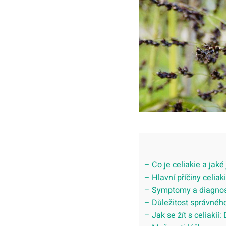
– Co je ⁢celiakie ​a ja
– Hlavní příčiny celiakie
– ‌Symptomy a diagnost
– Důležitost správného
– Jak se žít s celiakií: