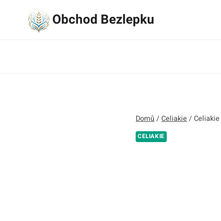
Přeskočit
Obchod Bezlepku
na
obsah
Domů
/
Celiakie
/
Celiakie
CELIAKIE