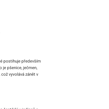
í
eré postihuje především
⁢ je pšenice, ječmen,‌
, což vyvolává zánět v
.