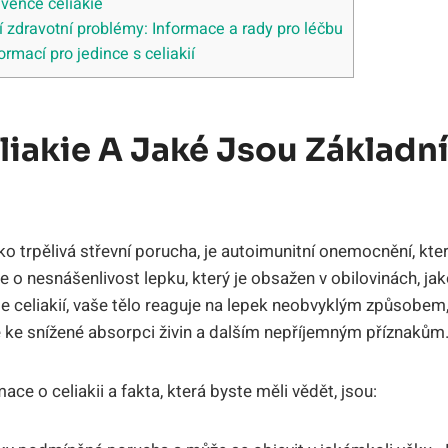
vence celiakie
cí zdravotní problémy: Informace a rady pro léčbu
rmací pro⁣ jedince s celiakií
eliakie ​a Jaké Jsou Základn
ko ⁢trpělivá⁤ střevní porucha, je autoimunitní onemocnění,‍ kt
e o nesnášenlivost lepku, který je obsažen v obilovinách, jako
íte celiakií, vaše tělo reaguje na lepek neobvyklým způsobem
​ke snížené ⁤absorpci živin⁢ a dalším nepříjemným příznakům
ce ⁢o ⁣celiakii a​ fakta, která byste měli vědět, jsou: