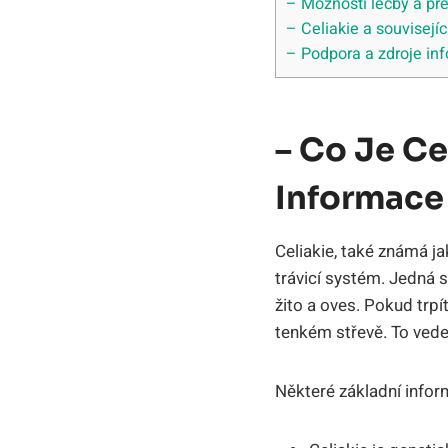
– Možnosti léčby a pre
– Celiakie a souvisejí
– Podpora a zdroje⁤ info
– Co Je ⁢c
Informace
Celiakie, také známá ja
trávicí systém. Jedná s
žito a ⁢oves. Pokud trp
tenkém střevě. To vede 
Některé základní⁣ informa