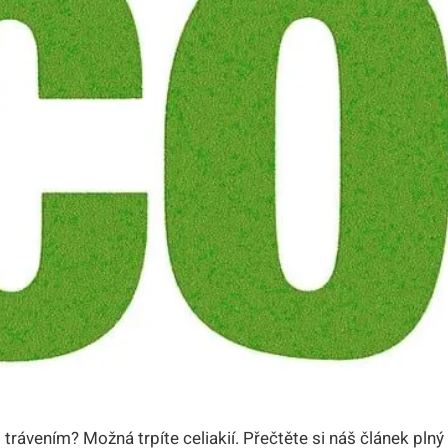
 trávením? Možná trpíte celiakií. ‌Přečtěte si náš článek ⁣plný