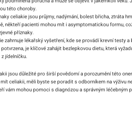
ky podmíněná porucha a⁣ může se⁢ objevit v jakémkoli věku. Je
ou této choroby.
aky celiakie jsou průjmy, nadýmání,‌ bolest břicha, ztráta​ hmo
ě, někteří pacienti mohou mít i asymptomatickou formu, co
zjevné příznaky.
e zahrnuje lékařský vyšetření, ⁣kde se provádí krevní testy⁢ a
potvrzena, je klíčové zahájit bezlepkovou dietu, ⁣která vyžad
z ‍jídelníčku.
iakii jsou důležité pro širší povědomí a porozumění ‍této⁤ o
 mít celiakii, měli byste se poradit s odborníkem na výživu⁢ n
eří ⁤vám mohou pomoci s ​diagnózou a správným léčebným ‍