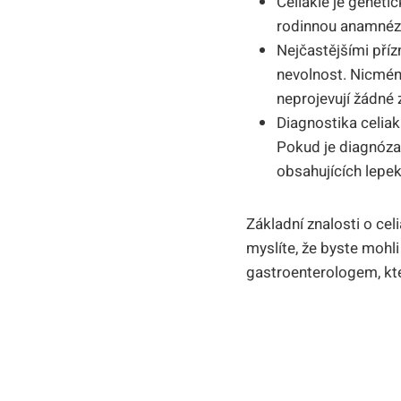
Celiakie je genetic
rodinnou ⁣anamnéz
Nejčastějšími přízn
nevolnost. Nicmén
neprojevují žádné 
Diagnostika celiaki
Pokud je diagnóza ​
obsahujících lepek 
Základní znalosti o cel
myslíte, že byste ‍mohli
gastroenterologem, kt