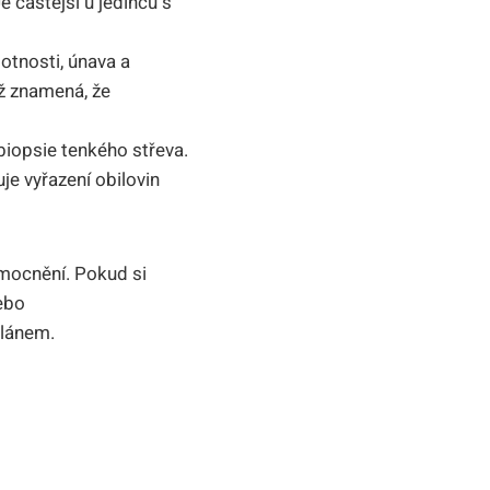
 častější ​u jedinců s
tnosti, ⁢únava​ a
ž znamená, že
 biopsie tenkého střeva.
uje vyřazení obilovin
nemocnění. Pokud si
ebo⁣
plánem.