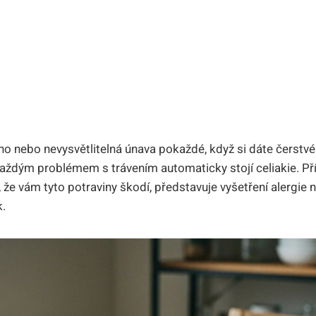
cho nebo nevysvětlitelná únava pokaždé, když si dáte čerstvé
aždým problémem s trávením automaticky stojí celiakie. Pří
že vám tyto potraviny škodí, představuje vyšetření alergie n
k.