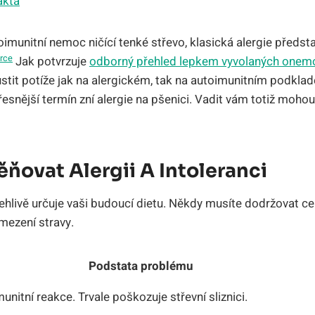
akta
oimunitní nemoc ničící tenké střevo, klasická alergie předs
rce
Jak potvrzuje
odborný přehled lepkem vyvolaných onem
tit potíže jak na alergickém, tak na autoimunitním podkladě
přesnější termín zní alergie na pšenici. Vadit vám totiž mohou
ňovat Alergii A Intoleranci
hlivě určuje vaši budoucí dietu. Někdy musíte dodržovat celo
ezení stravy.
Podstata problému
unitní reakce. Trvale poškozuje střevní sliznici.