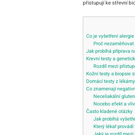
přistupují ke střevní b
Co je vyšetření alergie 
Proč nezaměňovat al
Jak probíhá příprava n
Krevní testy a genetick
Rozdíl mezi přístu
Kožní testy a biopsie 
Domácí testy z lékárn
Co znamenají negativn
Neceliakální glute
Nocebo efekt a vliv
Často kladené otázky
Jak probíhá vyšetře
Který lékař provádí
Jaký je rozdíl mezi 