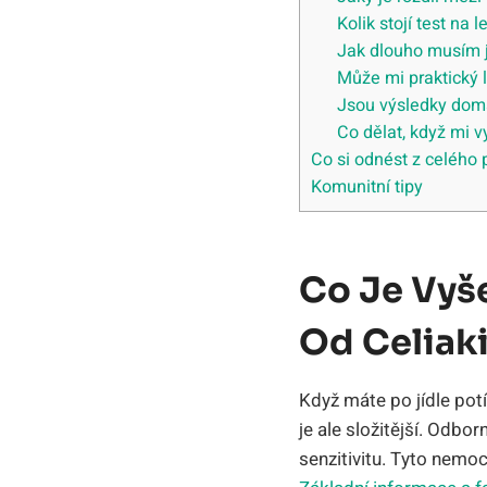
Kolik stojí test na
Jak dlouho musím jí
Může mi praktický l
Jsou výsledky domá
Co dělat, když mi vy
Co si odnést z celého
Komunitní tipy
Co Je Vyše
Od Celiak
Když máte po jídle pot
je ale složitější. Odborn
senzitivitu. Tyto nemoci