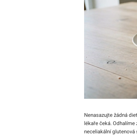
Nenasazujte žádná diet
lékaře čeká. Odhalíme z
neceliakální glutenová s