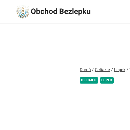
Přeskočit
Obchod Bezlepku
na
obsah
Domů
/
Celiakie
/
Lepek
/
CELIAKIE
LEPEK