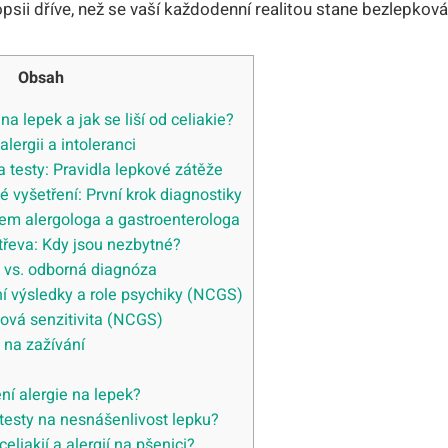
iopsii dříve, než se vaší každodenní realitou stane bezlepková
Obsah
na lepek a jak se liší od celiakie?
ergii a intoleranci
a testy: Pravidla lepkové zátěže
é vyšetření: První krok diagnostiky
pem alergologa a gastroenterologa
střeva: Kdy jsou nezbytné?
y vs. odborná diagnóza
í výsledky a role psychiky (NCGS)
nová senzitivita (NCGS)
 na zažívání
ní alergie na lepek?
 testy na nesnášenlivost lepku?
celiakií a alergií na pšenici?