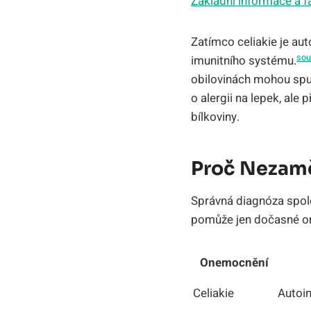
Základní informace a f
Zatímco celiakie je aut
sou
imunitního systému.
obilovinách mohou spus
o alergii na lepek, ale 
bílkoviny.
Proč Nezamě
Správná diagnóza spole
pomůže jen dočasné om
Onemocnění
Celiakie
Autoim