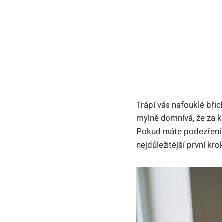
Trápí vás nafouklé bři
mylně domnívá, že za k
Pokud máte podezření, 
nejdůležitější první kro