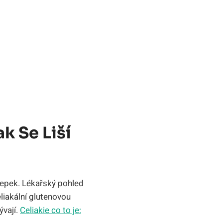
k Se Liší
 lepek. Lékařský pohled
celiakální glutenovou
ývají.
Celiakie co to je: