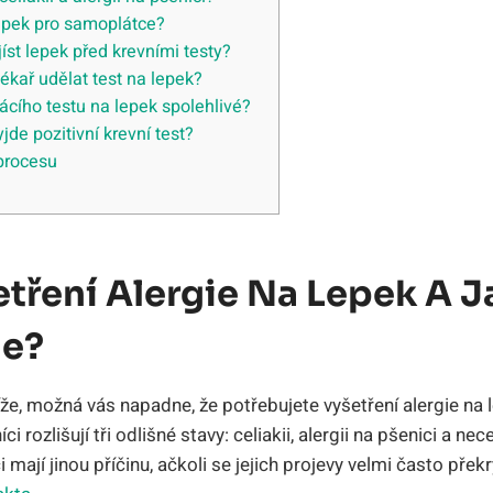
 lepek pro samoplátce?
st lepek před krevními testy?
ékař udělat test na lepek?
cího testu na lepek spolehlivé?
jde pozitivní krevní test?
 procesu
tření Alergie Na Lepek A Ja
ie?
íže, možná vás napadne, že potřebujete vyšetření alergie na
íci rozlišují tři odlišné stavy: celiakii, alergii na pšenici a ne
 mají jinou příčinu, ačkoli se jejich projevy velmi často překr