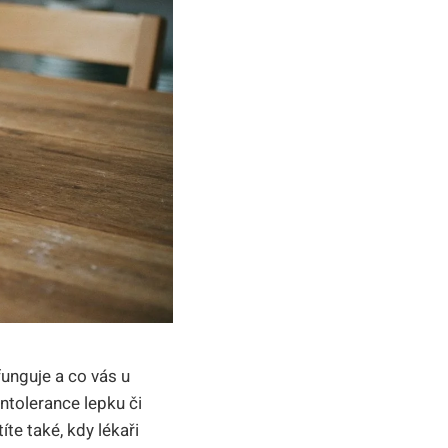
unguje a co vás u
intolerance lepku či
íte také, kdy lékaři