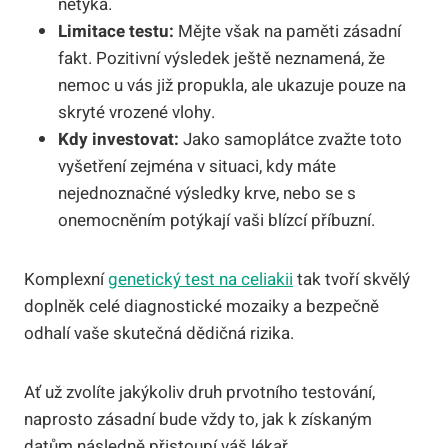
netýká.
Limitace testu:
Mějte však na paměti zásadní
fakt. Pozitivní výsledek ještě neznamená, že
nemoc u vás již propukla, ale ukazuje pouze na
skryté vrozené vlohy.
Kdy investovat:
Jako samoplátce zvažte toto
vyšetření zejména v situaci, kdy máte
nejednoznačné výsledky krve, nebo se s
onemocněním potýkají vaši blízcí příbuzní.
Komplexní
genetický test na celiakii
tak tvoří skvělý
doplněk celé diagnostické mozaiky a bezpečně
odhalí vaše skutečná dědičná rizika.
Ať už zvolíte jakýkoliv druh prvotního testování,
naprosto zásadní bude vždy to, jak k získaným
datům následně přistoupí váš lékař.