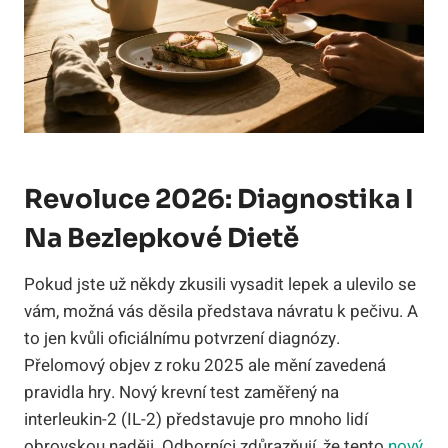
Revoluce 2026: Diagnostika I
Na Bezlepkové Dietě
Pokud jste už někdy zkusili vysadit lepek a ulevilo se
vám, možná vás děsila představa návratu k pečivu. A
to jen kvůli oficiálnímu potvrzení diagnózy.
Přelomový objev z roku 2025 ale mění zavedená
pravidla hry. Nový krevní test zaměřený na
interleukin-2 (IL-2) představuje pro mnoho lidí
obrovskou naději. Odborníci zdůrazňují, že tento
nový