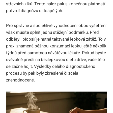
střevních klků. Tento nález pak s konečnou platností
potvrdí diagnózu u dospělých.
Pro správné a spolehlivé vyhodnocení obou vyšetření
však musíte splnit jednu stěžejní podmínku. Před
odběry i biopsií je nutná takzvaná lepková zátěž. To v
praxi znamená běžnou konzumaci lepku ještě několik
týdnů před samotnou návštěvou lékaře. Pokud byste
svévolně přešli na bezlepkovou dietu dříve, vaše tělo
se začne hojit. Výsledky celého diagnostického
procesu by pak byly zkreslené či zcela
znehodnocené.