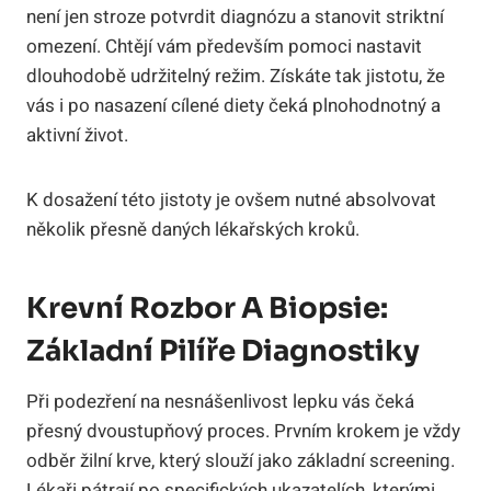
není jen stroze potvrdit diagnózu a stanovit striktní
omezení. Chtějí vám především pomoci nastavit
dlouhodobě udržitelný režim. Získáte tak jistotu, že
vás i po nasazení cílené diety čeká plnohodnotný a
aktivní život.
K dosažení této jistoty je ovšem nutné absolvovat
několik přesně daných lékařských kroků.
Krevní Rozbor A Biopsie:
Základní Pilíře Diagnostiky
Při podezření na nesnášenlivost lepku vás čeká
přesný dvoustupňový proces. Prvním krokem je vždy
odběr žilní krve, který slouží jako základní screening.
Lékaři pátrají po specifických ukazatelích, kterými