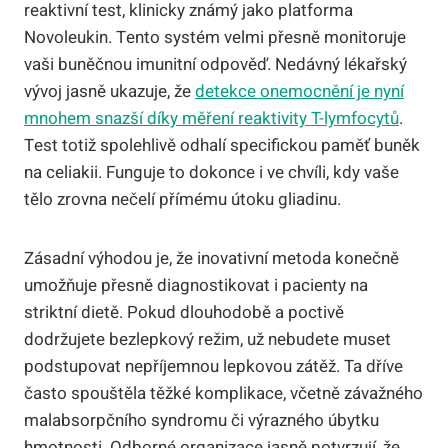
reaktivní test, klinicky známý jako platforma
Novoleukin. Tento systém velmi přesně monitoruje
vaši buněčnou imunitní odpověď. Nedávný lékařský
vývoj jasně ukazuje, že
detekce onemocnění je nyní
mnohem snazší díky měření reaktivity T-lymfocytů
.
Test totiž spolehlivě odhalí specifickou paměť buněk
na celiakii. Funguje to dokonce i ve chvíli, kdy vaše
tělo zrovna nečelí přímému útoku gliadinu.
Zásadní výhodou je, že inovativní metoda konečně
umožňuje přesně diagnostikovat i pacienty na
striktní dietě. Pokud dlouhodobě a poctivě
dodržujete bezlepkový režim, už nebudete muset
podstupovat nepříjemnou lepkovou zátěž. Ta dříve
často spouštěla těžké komplikace, včetně závažného
malabsorpčního syndromu či výrazného úbytku
hmotnosti. Odborné organizace jasně potvrzují, že