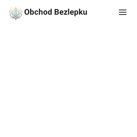
Přeskočit
Obchod Bezlepku
na
obsah