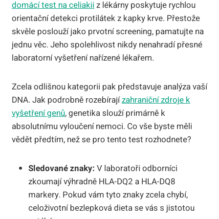
domácí test na celiakii
z lékárny poskytuje rychlou
orientační detekci protilátek z kapky krve. Přestože
skvěle poslouží jako prvotní screening, pamatujte na
jednu věc. Jeho spolehlivost nikdy nenahradí přesné
laboratorní vyšetření nařízené lékařem.
Zcela odlišnou kategorii pak představuje analýza vaší
DNA. Jak podrobně rozebírají
zahraniční zdroje k
vyšetření genů
, genetika slouží primárně k
absolutnímu vyloučení nemoci. Co vše byste měli
vědět předtím, než se pro tento test rozhodnete?
Sledované znaky:
V laboratoři odborníci
zkoumají výhradně HLA-DQ2 a HLA-DQ8
markery. Pokud vám tyto znaky zcela chybí,
celoživotní bezlepková dieta se vás s jistotou