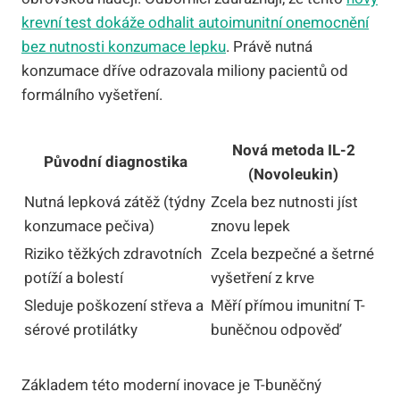
krevní test dokáže odhalit autoimunitní onemocnění
bez nutnosti konzumace lepku
. Právě nutná
konzumace dříve odrazovala miliony pacientů od
formálního vyšetření.
Nová metoda IL-2
Původní diagnostika
(Novoleukin)
Nutná lepková zátěž (týdny
Zcela bez nutnosti jíst
konzumace pečiva)
znovu lepek
Riziko těžkých zdravotních
Zcela bezpečné a šetrné
potíží a bolestí
vyšetření z krve
Sleduje poškození střeva a
Měří přímou imunitní T-
sérové protilátky
buněčnou odpověď
Základem této moderní inovace je T-buněčný