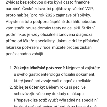
Zvládat bezlepkovou dietu bývá často finančně
náročné. České zdravotní pojišťovny, včetně VZP,
proto nabízejí pro rok 2026 zajímavé příspěvky.
Abyste na tuto podporu úspěšně dosáhli, nebudou
vám stačit pouze domácí testy na celiakii. Striktní
podmínkou je vždy oficiálně stanovená diagnóza
přímo od lékaře-specialisty. Jakmile držíte příslušné
lékařské potvrzení v ruce, můžete proces získání
peněz snadno zahájit.
Získejte lékařské potvrzení:
Nejprve si zajistěte
u svého gastroenterologa oficiální dokument,
který jasně potvrzuje vaši diagnózu celiakie.
Sbírejte účtenky:
Během roku si pečlivě
schovávejte všechny doklady o nákupu.
Příspěvek lze totiž využít výhradně na speciální
bezlepkové potraviny, případně na bezlepkové