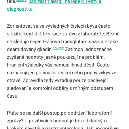
těle.
Jak zjistit alergii na lepek: Testy a
diagnostika
Zorientovat se ve výsledných číslech bývá často
složité, když držíte v ruce zprávu z laboratoře. Běžně
se sleduje nejen tkáňová transglutamináza, ale také
source
deamidovaný gliadin.
Zatímco jednoznačně
zvýšené hodnoty jasně poukazují na problém,
hraniční výsledky vás nemusí ihned děsit. Často
naznačují jen počínající reakci nebo pouhý výkyv ve
stravě. Zpravidla tedy vyžadují pouze pečlivější
sledování a kontrolní odběry s mírným odstupem
času.
Ptáte se na další postup po obdržení laboratorní
zprávy? U pozitivních hodnot je bezodkladným
krokem návštěva gastroenterologa. Jak upozorňuje