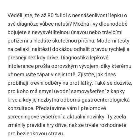
Věděli jste, že až 80 % lidí s nesnášenlivostí lepku o
své diagnóze vůbec netuší? Možná i vy dlouhodobě
bojujete s nevysvětlitelnou únavou nebo trávicími
potížemi a hledáte skutečnou příčinu. Moderní testy
na celiakii naštěstí dokážou odhalit pravdu rychleji a
přesněji než kdy dříve. Diagnostika lepkové
intolerance prošla obrovským vývojem, díky kterému
už nemusíte tápat v nejistotě. Zjistíte, jak dnes
probíhají krevní odběry na protilátky. Také se dozvíte,
pro koho má smysl úvodní samovyšetření z kapky
krve a kdy je nezbytná odborná gastroenterologická
konzultace. Představíme vám i přelomové
screeningové vyšetření a aktuální novinky. Ty zcela
změnily pravidla hry dříve, než se trvale rozhodnete
pro bezlepkovou stravu.