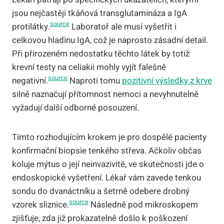
jsou nejčastěji tkáňová transglutamináza a IgA
source
protilátky.
Laboratoř ale musí vyšetřit i
celkovou hladinu IgA, což je naprosto zásadní detail.
Při přirozeném nedostatku těchto látek by totiž
krevní testy na celiakii mohly vyjít falešně
source
negativní.
Naproti tomu
pozitivní výsledky z krve
silně naznačují přítomnost nemoci a nevyhnutelně
vyžadují další odborné posouzení.
Tímto rozhodujícím krokem je pro dospělé pacienty
konfirmační biopsie tenkého střeva. Ačkoliv občas
koluje mýtus o její neinvazivitě, ve skutečnosti jde o
endoskopické vyšetření. Lékař vám zavede tenkou
sondu do dvanáctníku a šetrně odebere drobný
source
vzorek sliznice.
Následně pod mikroskopem
zjišťuje, zda již prokazatelně došlo k poškození