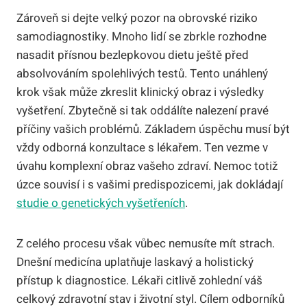
Zároveň si dejte velký pozor na obrovské riziko
samodiagnostiky. Mnoho lidí se zbrkle rozhodne
nasadit přísnou bezlepkovou dietu ještě před
absolvováním spolehlivých testů. Tento unáhlený
krok však může zkreslit klinický obraz i výsledky
vyšetření. Zbytečně si tak oddálíte nalezení pravé
příčiny vašich problémů. Základem úspěchu musí být
vždy odborná konzultace s lékařem. Ten vezme v
úvahu komplexní obraz vašeho zdraví. Nemoc totiž
úzce souvisí i s vašimi predispozicemi, jak dokládají
studie o genetických vyšetřeních
.
Z celého procesu však vůbec nemusíte mít strach.
Dnešní medicína uplatňuje laskavý a holistický
přístup k diagnostice. Lékaři citlivě zohlední váš
celkový zdravotní stav i životní styl. Cílem odborníků