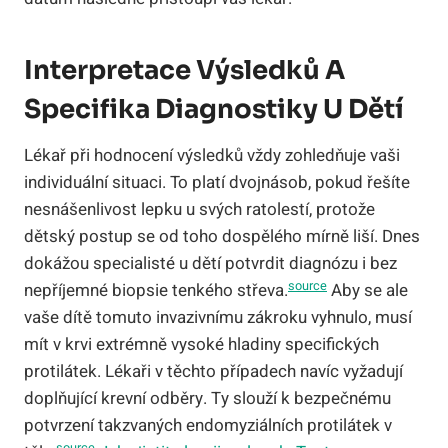
Interpretace Výsledků A
Specifika Diagnostiky U Dětí
Lékař při hodnocení výsledků vždy zohledňuje vaši
individuální situaci. To platí dvojnásob, pokud řešíte
nesnášenlivost lepku u svých ratolestí, protože
dětský postup se od toho dospělého mírně liší. Dnes
dokážou specialisté u dětí potvrdit diagnózu i bez
source
nepříjemné biopsie tenkého střeva.
Aby se ale
vaše dítě tomuto invazivnímu zákroku vyhnulo, musí
mít v krvi extrémně vysoké hladiny specifických
protilátek. Lékaři v těchto případech navíc vyžadují
doplňující krevní odběry. Ty slouží k bezpečnému
potvrzení takzvaných endomyziálních protilátek v
source