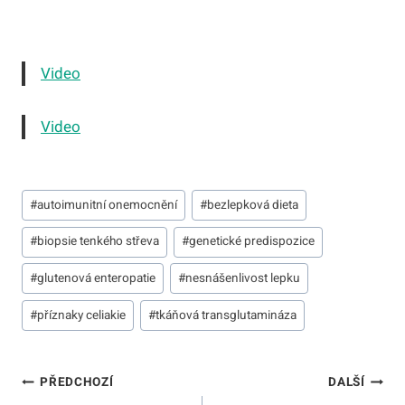
Video
Video
Štítky
#
autoimunitní onemocnění
#
bezlepková dieta
příspěvků:
#
biopsie tenkého střeva
#
genetické predispozice
#
glutenová enteropatie
#
nesnášenlivost lepku
#
příznaky celiakie
#
tkáňová transglutamináza
Navigace
PŘEDCHOZÍ
DALŠÍ