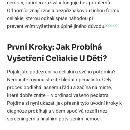
nemoci, zatímco zažívání funguje bez problémů.
Odborníci znají i zcela bezpříznakovou tichou formu
celiakie, kterou odhalí spíše náhodou při
source
preventivním vyšetření z úplně jiného důvodu.
První Kroky: Jak Probíhá
Vyšetření Celiakie U Dětí?
Pojali jste podezření na celiakii u svého potomka?
Nemusíte rovnou složitě hledat specialistu. Celý
proces podléhá jasnému řádu a začíná na místě,
které dobře znáte – v ordinaci vašeho pediatra.
Pojďme si nyní ukázat, jak přesně tyto úvodní kroky k
diagnóze probíhají a v čem spočívá rozdíl mezi
screeningem a finálním potvrzením nemoci.