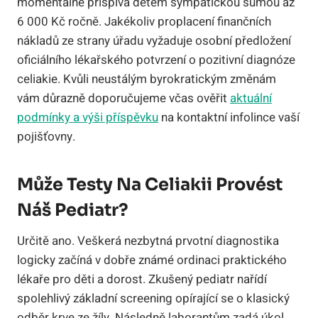
momentálně přispívá dětem sympatickou sumou až
6 000 Kč ročně. Jakékoliv proplacení finančních
nákladů ze strany úřadu vyžaduje osobní předložení
oficiálního lékařského potvrzení o pozitivní diagnóze
celiakie. Kvůli neustálým byrokratickým změnám
vám důrazně doporučujeme včas ověřit
aktuální
podmínky a výši příspěvku
na kontaktní infolince vaší
pojišťovny.
Může Testy Na Celiakii Provést
Náš Pediatr?
Určitě ano. Veškerá nezbytná prvotní diagnostika
logicky začíná v dobře známé ordinaci praktického
lékaře pro děti a dorost. Zkušený pediatr nařídí
spolehlivý základní screening opírající se o klasický
odběr krve ze žíly. Následně laborantům zadá úkol