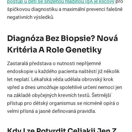
postup u dětí se sníženou hladinou IgA je klíčový
pro
špičkovou diagnostiku a maximální prevenci falešně
negativních výsledků.
Diagnóza Bez Biopsie? Nová
Kritéria A Role Genetiky
Zastaralá představa o nutnosti nepříjemné
endoskopie u každého pacienta naštěstí již několik
let neplatí. Lékařská věda udělala obrovský krok
vpřed a dnes umožňuje spolehlivé určení nemoci jen
na základě obyčejných krevních testů. Šetrnější
přístup pro dětský organismus se nicméně opírá o
velmi přísná a jasně definovaná pravidla.
Kdy Lze Potvrdit Celiakii Jen Z