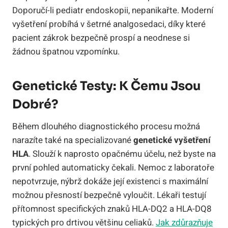
Doporučí-li pediatr endoskopii, nepanikařte. Moderní
vyšetření probíhá v šetrné analgosedaci, díky které
pacient zákrok bezpečně prospí a neodnese si
žádnou špatnou vzpomínku.
Genetické Testy: K Čemu Jsou
Dobré?
Během dlouhého diagnostického procesu možná
narazíte také na specializované
genetické vyšetření
HLA
. Slouží k naprosto opačnému účelu, než byste na
první pohled automaticky čekali. Nemoc z laboratoře
nepotvrzuje, nýbrž dokáže její existenci s maximální
možnou přesností bezpečně vyloučit. Lékaři testují
přítomnost specifických znaků HLA-DQ2 a HLA-DQ8
typických pro drtivou většinu celiaků.
Jak zdůrazňuje