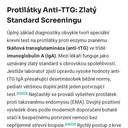
Protilátky Anti-TTG: Zlatý
Standard Screeningu
Úplný základ diagnostiky obvykle tvoří speciální
krevní test na protilátky proti enzymu zvanému
tkáňová transglutamináza (anti-tTG)
ve třídě
imunoglobulin A (IgA)
. Mezi lékaři funguje jako
uznávaný zlatý standard s obrovskou spolehlivostí.
Jestliže laboratoř zjistí opravdu vysoké hodnoty anti-
tTG IgA přesahující desetinásobek běžné normy,
pediatr většinou doplní ještě jeden potvrzující
source
test.
Nejčastěji se provádí vyšetření protilátek
proti takzvanému endomysiu (EMA). Dvojitý pozitivní
výsledek dnes podle moderních doporučení bohatě
stačí k bezpečnému potvrzení nemoci bez
source
nepříjemné střevní biopsie.
Rychlý postup z krve