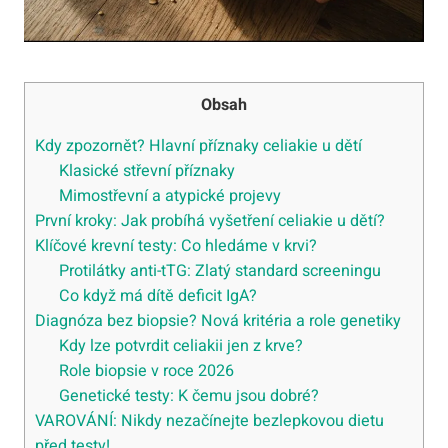
Obsah
Kdy zpozornět? Hlavní příznaky celiakie u dětí
Klasické střevní příznaky
Mimostřevní a atypické projevy
První kroky: Jak probíhá vyšetření celiakie u dětí?
Klíčové krevní testy: Co hledáme v krvi?
Protilátky anti-tTG: Zlatý standard screeningu
Co když má dítě deficit IgA?
Diagnóza bez biopsie? Nová kritéria a role genetiky
Kdy lze potvrdit celiakii jen z krve?
Role biopsie v roce 2026
Genetické testy: K čemu jsou dobré?
VAROVÁNÍ: Nikdy nezačínejte bezlepkovou dietu
před testy!