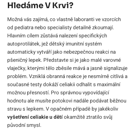
Hledáme V Krvi?
Možná vás zajímá, co vlastně laboranti ve vzorcích
od pediatra nebo specialisty detailně zkoumají.
Hlavním cílem zůstává nalezení specifických
autoprotilátek, jež dětský imunitní systém
automaticky vytváří jako nebezpečnou reakci na
pšeničný lepek. Představte si je jako malé varovné
vlaječky, kterými tělo zběsile mává a jasně signalizuje
problém. Vzniklá obranná reakce je nesmírně citlivá a
současné testy dokáží celiakii odhalit s maximální
možnou přesností. Pro správnou vypovídající
hodnotu ale musíte potokovi nadále podávat běžnou
stravu s lepkem. V opačném případě by jakékoliv
vyšetření celiakie u dětí
okamžitě ztratilo svůj
původní smysl.