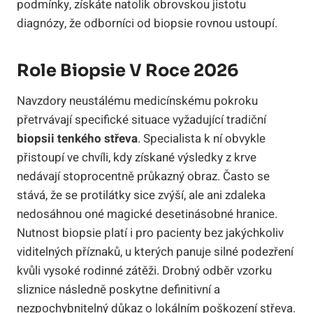
podmínky, získáte natolik obrovskou jistotu
diagnózy, že odborníci od biopsie rovnou ustoupí.
Role Biopsie V Roce 2026
Navzdory neustálému medicínskému pokroku
přetrvávají specifické situace vyžadující tradiční
biopsii tenkého střeva
. Specialista k ní obvykle
přistoupí ve chvíli, kdy získané výsledky z krve
nedávají stoprocentně průkazný obraz. Často se
stává, že se protilátky sice zvýší, ale ani zdaleka
nedosáhnou oné magické desetinásobné hranice.
Nutnost biopsie platí i pro pacienty bez jakýchkoliv
viditelných příznaků, u kterých panuje silné podezření
kvůli vysoké rodinné zátěži. Drobný odběr vzorku
sliznice následně poskytne definitivní a
nezpochybnitelný důkaz o lokálním poškození střeva.