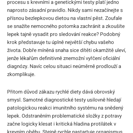
procesu s krevními a genetickými testy platí jedno
naprosto zásadní pravidlo. Nikdy sami nezačínejte s
přísnou bezlepkovou dietou na vlastní pěst. Zoufale
se snažíte nemocného potomka zachránit a zkoušíte
lepek tajně vysadit pro sledování reakce? Podobný
krok představuje tu úplně největší chybu vašeho
života. Dobře míněná snaha sice dítěti okamžitě uleví,
jenže lékařům definitivně znemožní vyřčení oficiální
diagnózy. Navíc celou situaci neúměrně prodlouží a
zkomplikuje.
Přitom důvod zákazu rychlé diety dává obrovský
smysl. Samotné diagnostické testy usilovně hledají
patologickou reakci imunitního systému na snědený
lepek. Odstraněním problematické složky z potravy
začne logicky klesat i kritická hladina protilátek v
krevním oběhu. Stejně rychle nastartuje organismus