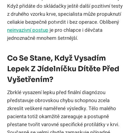
Když přidáte do skládačky ještě další pozitivní testy
z druhého vzorku krve, specialista může propuknutí
celiakie bezpečně potvrdit i bez operace. Oblíbený
neinvazivní postup
je pro chlapce i děvčata
jednoznačně mnohem šetrnější.
Co Se Stane, Když Vysadím
Lepek Z Jídelníčku Dítěte Před
Vyšetřením?
Zbrklé vysazení lepku před finální diagnózou
představuje obrovskou chybu schopnou zcela
zkreslit veškeré naměřené výsledky. Tělo malého
pacienta totiž okamžitě zareaguje a postupně
přestane tvořit varovné specifické protilátky v krvi.
Současně se velmi chytře zamaskuje případné