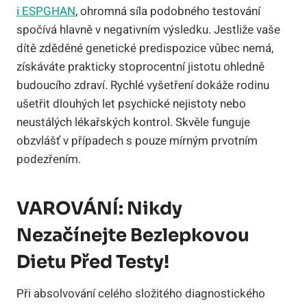
i ESPGHAN
, ohromná síla podobného testování
spočívá hlavně v negativním výsledku. Jestliže vaše
dítě zděděné genetické predispozice vůbec nemá,
získáváte prakticky stoprocentní jistotu ohledně
budoucího zdraví. Rychlé vyšetření dokáže rodinu
ušetřit dlouhých let psychické nejistoty nebo
neustálých lékařských kontrol. Skvěle funguje
obzvlášť v případech s pouze mírným prvotním
podezřením.
VAROVÁNÍ: Nikdy
Nezačínejte Bezlepkovou
Dietu Před Testy!
Při absolvování celého složitého diagnostického