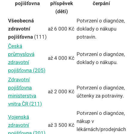
pojišťovna
příspěvek
čerpání
(děti)
Všeobecná
Potvrzení o diagnóze,
zdravotní
až 6 000 Kč
doklady o nákupu
pojišťovna
(111)
potravin.
Česká
průmyslová
Potvrzení o diagnóze,
až 4 000 Kč
zdravotní
doklady o nákupu.
pojišťovna (205)
Zdravotní
pojišťovna
Potvrzení o diagnóze,
až 2 000 Kč
ministerstva
účtenky za potraviny.
vnitra ČR (211)
Potvrzení o diagnóze,
Vojenská
nákup v
zdravotní
až 3 500 Kč
lékárnách/prodejnách
pojišťovna (201)