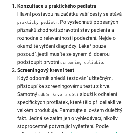
Konzultace u praktického pediatra
Hlavní postavou na začátku vaší cesty se stává
. Po vyslechnutí popsaných
praktický pediatr
příznaků zhodnotí zdravotní stav pacienta a
rozhodne o relevantnosti podezření. Nejde o
okamžité vyřčení diagnózy. Lékař pouze
posoudí, jestli musíte se synem či dcerou
podstoupit prvotní
.
screening celiakie
Screeningový krevní test
Když odborník shledá testování užitečným,
přistoupí ke screeningovému testu z krve.
Samotný
slouží k odhalení
odběr krve u dětí
specifických protilátek, které tělo při celiakii ve
velkém produkuje. Pamatujte si ovšem důležitý
fakt. Jedná se zatím jen o vyhledávací, nikoliv
stoprocentně potvrzující vyšetření. Podle