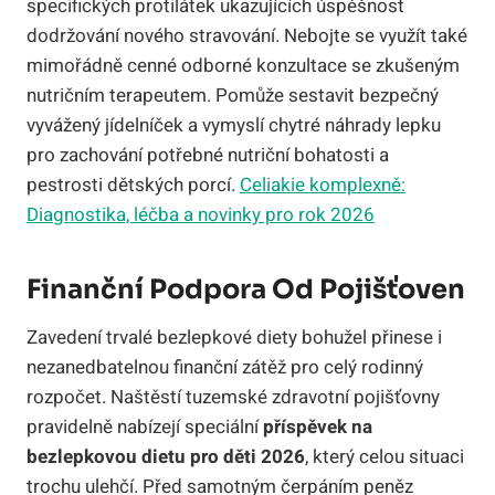
specifických protilátek ukazujících úspěšnost
dodržování nového stravování. Nebojte se využít také
mimořádně cenné odborné konzultace se zkušeným
nutričním terapeutem. Pomůže sestavit bezpečný
vyvážený jídelníček a vymyslí chytré náhrady lepku
pro zachování potřebné nutriční bohatosti a
pestrosti dětských porcí.
Celiakie komplexně:
Diagnostika, léčba a novinky pro rok 2026
Finanční Podpora Od Pojišťoven
Zavedení trvalé bezlepkové diety bohužel přinese i
nezanedbatelnou finanční zátěž pro celý rodinný
rozpočet. Naštěstí tuzemské zdravotní pojišťovny
pravidelně nabízejí speciální
příspěvek na
bezlepkovou dietu pro děti 2026
, který celou situaci
trochu ulehčí. Před samotným čerpáním peněz