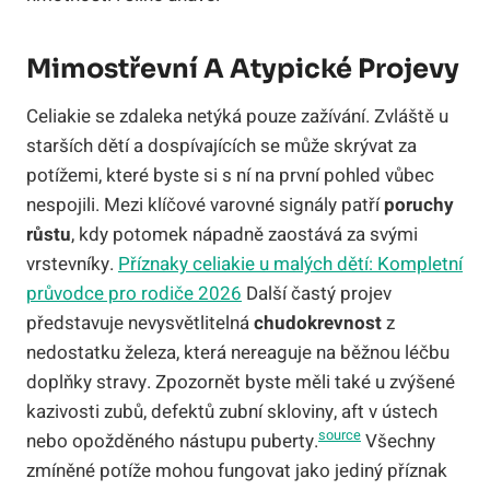
Mimostřevní A Atypické Projevy
Celiakie se zdaleka netýká pouze zažívání. Zvláště u
starších dětí a dospívajících se může skrývat za
potížemi, které byste si s ní na první pohled vůbec
nespojili. Mezi klíčové varovné signály patří
poruchy
růstu
, kdy potomek nápadně zaostává za svými
vrstevníky.
Příznaky celiakie u malých dětí: Kompletní
průvodce pro rodiče 2026
Další častý projev
představuje nevysvětlitelná
chudokrevnost
z
nedostatku železa, která nereaguje na běžnou léčbu
doplňky stravy. Zpozornět byste měli také u zvýšené
kazivosti zubů, defektů zubní skloviny, aft v ústech
source
nebo opožděného nástupu puberty.
Všechny
zmíněné potíže mohou fungovat jako jediný příznak