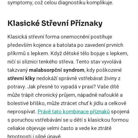
symptomy, což celou diagnostiku komplikuje.
Klasické Střevní Příznaky
Klasická střevní forma onemocnění postihuje
především kojence a batolata po zavedení prvních
příkrmů s lepkem. Když dětské tělo bojuje s lepkem,
ničí si sliznici tenkého střeva. Tento stav vyvolává
takzvaný
malabsorpční syndrom
, kdy poškozené
střevní klky
nedokáží správně vstřebávat živiny z
potravy. Jak přesně to vypadá v praxi? Vaše dítě
může trápit chronický průjem, nápadně nafouklé a
bolestivé bříško, může ztrácet chuť k jídlu a celkově
neprospívat.
Právě tato kombinace příznaků
spojená
s poruchou vstřebávání se u dětí s klasickou formou
celiakie objevuje velmi často a vede ke ztrátě
hmotnosti i silné únavě.