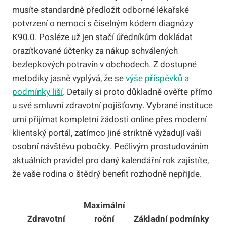
musíte standardně předložit odborné lékařské
potvrzení o nemoci s číselným kódem diagnózy
K90.0. Posléze už jen stačí úředníkům dokládat
orazítkované účtenky za nákup schválených
bezlepkových potravin v obchodech. Z dostupné
metodiky jasně vyplývá, že se
výše příspěvků a
podmínky liší
. Detaily si proto důkladně ověřte přímo
u své smluvní zdravotní pojišťovny. Vybrané instituce
umí přijímat kompletní žádosti online přes moderní
klientský portál, zatímco jiné striktně vyžadují vaši
osobní návštěvu pobočky. Pečlivým prostudováním
aktuálních pravidel pro daný kalendářní rok zajistíte,
že vaše rodina o štědrý benefit rozhodně nepřijde.
Maximální
Zdravotní
roční
Základní podmínky