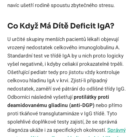
navíc ušetří rodině spoustu zbytečného stresu.
Co Když Má Dítě Deficit IgA?
U určité skupiny menších pacientů lékaři objevují
vrozený nedostatek celkového imunoglobulinu A.
Standardní test ve třídě IgA by u nich proto logicky
vyšel negativně, i kdyby celiakií prokazatelně trpěli.
Ošetřující pediatr tedy pro jistotu vždy kontroluje
celkovou hladinu IgA v krvi. Zjistí-li případný
nedostatek, zaměří své pátrání do odlišné třídy IgG.
Odborníci následně vyšetřují
protilátky proti
deamidovanému gliadinu (anti-DGP)
nebo přímo
proti tkáňové transglutamináze v IgG třídě. Tyto
spolehlivé doplňkové testy zajistí, že se správná
diagnóza ukáže i za specifických okolností.
Správný