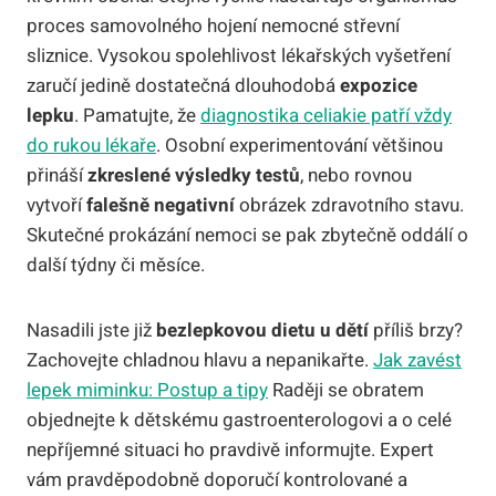
proces samovolného hojení nemocné střevní
sliznice. Vysokou spolehlivost lékařských vyšetření
zaručí jedině dostatečná dlouhodobá
expozice
lepku
. Pamatujte, že
diagnostika celiakie patří vždy
do rukou lékaře
. Osobní experimentování většinou
přináší
zkreslené výsledky testů
, nebo rovnou
vytvoří
falešně negativní
obrázek zdravotního stavu.
Skutečné prokázání nemoci se pak zbytečně oddálí o
další týdny či měsíce.
Nasadili jste již
bezlepkovou dietu u dětí
příliš brzy?
Zachovejte chladnou hlavu a nepanikařte.
Jak zavést
lepek miminku: Postup a tipy
Raději se obratem
objednejte k dětskému gastroenterologovi a o celé
nepříjemné situaci ho pravdivě informujte. Expert
vám pravděpodobně doporučí kontrolované a