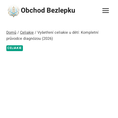
Přeskočit
Obchod Bezlepku
na
obsah
Domů
/
Celiakie
/
Vyšetření celiakie u dětí: Kompletní
průvodce diagnózou (2026)
CELIAKIE