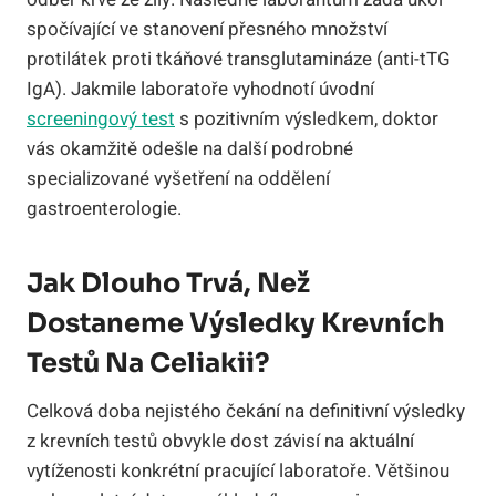
spočívající ve stanovení přesného množství
protilátek proti tkáňové transglutamináze (anti-tTG
IgA). Jakmile laboratoře vyhodnotí úvodní
screeningový test
s pozitivním výsledkem, doktor
vás okamžitě odešle na další podrobné
specializované vyšetření na oddělení
gastroenterologie.
Jak Dlouho Trvá, Než
Dostaneme Výsledky Krevních
Testů Na Celiakii?
Celková doba nejistého čekání na definitivní výsledky
z krevních testů obvykle dost závisí na aktuální
vytíženosti konkrétní pracující laboratoře. Většinou