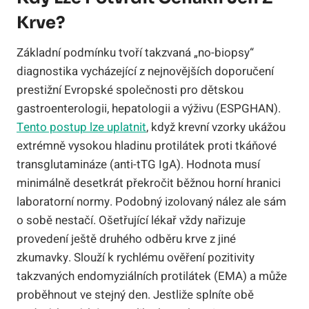
Krve?
Základní podmínku tvoří takzvaná „no-biopsy“
diagnostika vycházející z nejnovějších doporučení
prestižní Evropské společnosti pro dětskou
gastroenterologii, hepatologii a výživu (ESPGHAN).
Tento postup lze uplatnit
, když krevní vzorky ukážou
extrémně vysokou hladinu protilátek proti tkáňové
transglutamináze (anti-tTG IgA). Hodnota musí
minimálně desetkrát překročit běžnou horní hranici
laboratorní normy. Podobný izolovaný nález ale sám
o sobě nestačí. Ošetřující lékař vždy nařizuje
provedení ještě druhého odběru krve z jiné
zkumavky. Slouží k rychlému ověření pozitivity
takzvaných endomyziálních protilátek (EMA) a může
proběhnout ve stejný den. Jestliže splníte obě