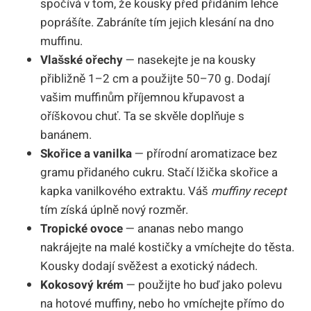
spočívá v tom, že kousky před přidáním lehce
poprášíte. Zabráníte tím jejich klesání na dno
muffinu.
Vlašské ořechy
— nasekejte je na kousky
přibližně 1–2 cm a použijte 50–70 g. Dodají
vašim muffinům příjemnou křupavost a
oříškovou chuť. Ta se skvěle doplňuje s
banánem.
Skořice a vanilka
— přírodní aromatizace bez
gramu přidaného cukru. Stačí lžička skořice a
kapka vanilkového extraktu. Váš
muffiny recept
tím získá úplně nový rozměr.
Tropické ovoce
— ananas nebo mango
nakrájejte na malé kostičky a vmíchejte do těsta.
Kousky dodají svěžest a exotický nádech.
Kokosový krém
— použijte ho buď jako polevu
na hotové muffiny, nebo ho vmíchejte přímo do