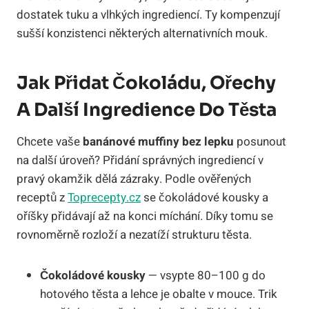
dostatek tuku a vlhkých ingrediencí. Ty kompenzují
sušší konzistenci některých alternativních mouk.
Jak Přidat Čokoládu, Ořechy
A Další Ingredience Do Těsta
Chcete vaše
banánové muffiny bez lepku
posunout
na další úroveň? Přidání správných ingrediencí v
pravý okamžik dělá zázraky. Podle ověřených
receptů z
Toprecepty.cz
se čokoládové kousky a
oříšky přidávají až na konci míchání. Díky tomu se
rovnoměrně rozloží a nezatíží strukturu těsta.
Čokoládové kousky
— vsypte 80–100 g do
hotového těsta a lehce je obalte v mouce. Trik