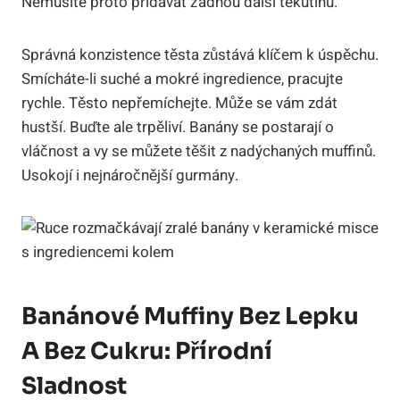
Nemusíte proto přidávat žádnou další tekutinu.
Správná konzistence těsta zůstává klíčem k úspěchu.
Smícháte-li suché a mokré ingredience, pracujte
rychle. Těsto nepřemíchejte. Může se vám zdát
hustší. Buďte ale trpěliví. Banány se postarají o
vláčnost a vy se můžete těšit z nadýchaných muffinů.
Usokojí i nejnáročnější gurmány.
Banánové Muffiny Bez Lepku
A Bez Cukru: Přírodní
Sladnost