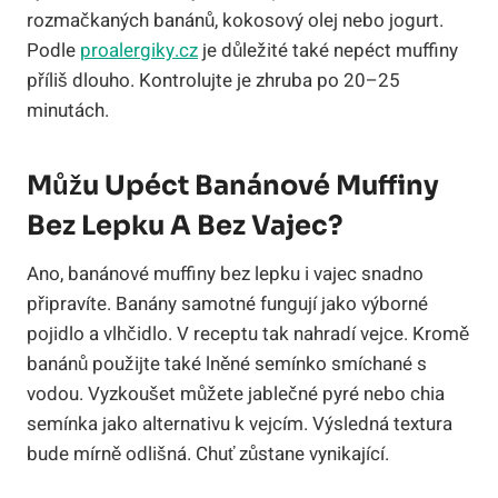
rozmačkaných banánů, kokosový olej nebo jogurt.
Podle
proalergiky.cz
je důležité také nepéct muffiny
příliš dlouho. Kontrolujte je zhruba po 20–25
minutách.
Můžu Upéct Banánové Muffiny
Bez Lepku A Bez Vajec?
Ano, banánové muffiny bez lepku i vajec snadno
připravíte. Banány samotné fungují jako výborné
pojidlo a vlhčidlo. V receptu tak nahradí vejce. Kromě
banánů použijte také lněné semínko smíchané s
vodou. Vyzkoušet můžete jablečné pyré nebo chia
semínka jako alternativu k vejcím. Výsledná textura
bude mírně odlišná. Chuť zůstane vynikající.