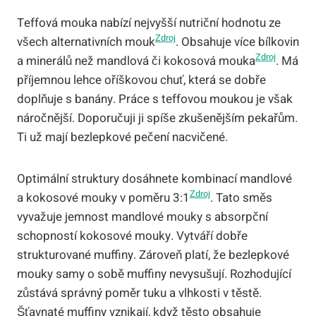
Teffová mouka nabízí nejvyšší nutriční hodnotu ze
Zdroj
všech alternativních mouk
. Obsahuje více bílkovin
Zdroj
a minerálů než mandlová či kokosová mouka
. Má
příjemnou lehce oříškovou chuť, která se dobře
doplňuje s banány. Práce s teffovou moukou je však
náročnější. Doporučuji ji spíše zkušenějším pekařům.
Ti už mají bezlepkové pečení nacvičené.
Optimální struktury dosáhnete kombinací mandlové
Zdroj
a kokosové mouky v poměru 3:1
. Tato směs
vyvažuje jemnost mandlové mouky s absorpční
schopností kokosové mouky. Vytváří dobře
strukturované muffiny. Zároveň platí, že bezlepkové
mouky samy o sobě muffiny nevysušují. Rozhodující
zůstává správný poměr tuku a vlhkosti v těstě.
Šťavnaté muffiny vznikají, když těsto obsahuje