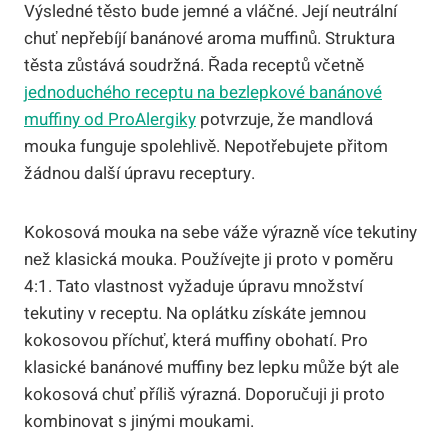
Výsledné těsto bude jemné a vláčné. Její neutrální
chuť nepřebíjí banánové aroma muffinů. Struktura
těsta zůstává soudržná. Řada receptů včetně
jednoduchého receptu na bezlepkové banánové
muffiny od ProAlergiky
potvrzuje, že mandlová
mouka funguje spolehlivě. Nepotřebujete přitom
žádnou další úpravu receptury.
Kokosová mouka na sebe váže výrazně více tekutiny
než klasická mouka. Používejte ji proto v poměru
4:1. Tato vlastnost vyžaduje úpravu množství
tekutiny v receptu. Na oplátku získáte jemnou
kokosovou příchuť, která muffiny obohatí. Pro
klasické banánové muffiny bez lepku může být ale
kokosová chuť příliš výrazná. Doporučuji ji proto
kombinovat s jinými moukami.