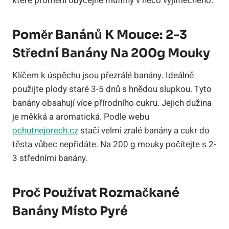
které promění obyčejné muffiny v něco výjimečného.
Poměr Banánů K Mouce: 2-3
Střední Banány Na 200g Mouky
Klíčem k úspěchu jsou přezrálé banány. Ideálně
použijte plody staré 3-5 dnů s hnědou slupkou. Tyto
banány obsahují více přírodního cukru. Jejich dužina
je měkká a aromatická. Podle webu
ochutnejorech.cz
stačí velmi zralé banány a cukr do
těsta vůbec nepřidáte. Na 200 g mouky počítejte s 2-
3 středními banány.
Proč Používat Rozmačkané
Banány Místo Pyré