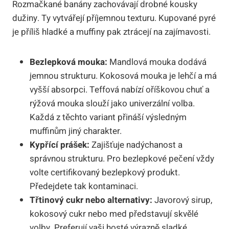
Rozmačkané banány zachovávají drobné kousky
dužiny. Ty vytvářejí příjemnou texturu. Kupované pyré
je příliš hladké a muffiny pak ztrácejí na zajímavosti.
Bezlepková mouka:
Mandlová mouka dodává
jemnou strukturu. Kokosová mouka je lehčí a má
vyšší absorpci. Teffová nabízí oříškovou chuť a
rýžová mouka slouží jako univerzální volba.
Každá z těchto variant přináší výsledným
muffinům jiný charakter.
Kypřící prášek:
Zajišťuje nadýchanost a
správnou strukturu. Pro bezlepkové pečení vždy
volte certifikovaný bezlepkový produkt.
Předejdete tak kontaminaci.
Třtinový cukr nebo alternativy:
Javorový sirup,
kokosový cukr nebo med představují skvělé
volby. Preferují vaši hosté výrazně sladké