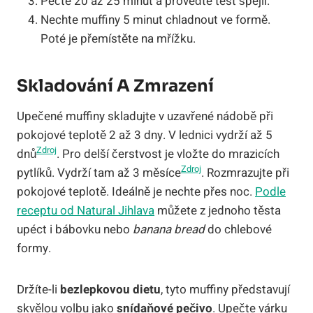
Pečte 20 až 25 minut a proveďte test špejlí.
Nechte muffiny 5 minut chladnout ve formě.
Poté je přemístěte na mřížku.
Skladování A Zmrazení
Upečené muffiny skladujte v uzavřené nádobě při
pokojové teplotě 2 až 3 dny. V lednici vydrží až 5
Zdroj
dnů
. Pro delší čerstvost je vložte do mrazicích
Zdroj
pytlíků. Vydrží tam až 3 měsíce
. Rozmrazujte při
pokojové teplotě. Ideálně je nechte přes noc.
Podle
receptu od Natural Jihlava
můžete z jednoho těsta
upéct i bábovku nebo
banana bread
do chlebové
formy.
Držíte-li
bezlepkovou dietu
, tyto muffiny představují
skvělou volbu jako
snídaňové pečivo
. Upečte várku