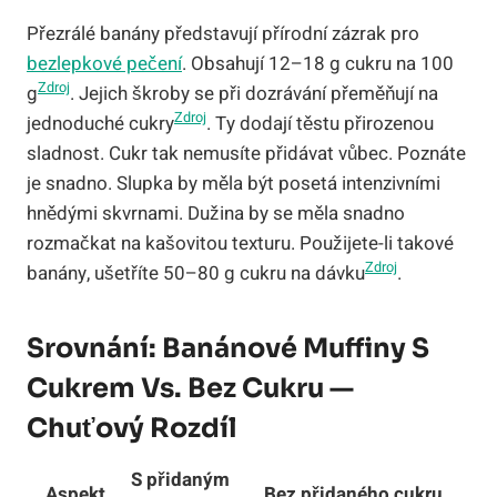
Přezrálé banány představují přírodní zázrak pro
bezlepkové pečení
. Obsahují 12–18 g cukru na 100
Zdroj
g
. Jejich škroby se při dozrávání přeměňují na
Zdroj
jednoduché cukry
. Ty dodají těstu přirozenou
sladnost. Cukr tak nemusíte přidávat vůbec. Poznáte
je snadno. Slupka by měla být posetá intenzivními
hnědými skvrnami. Dužina by se měla snadno
rozmačkat na kašovitou texturu. Použijete-li takové
Zdroj
banány, ušetříte 50–80 g cukru na dávku
.
Srovnání: Banánové Muffiny S
Cukrem Vs. Bez Cukru —
Chuťový Rozdíl
S přidaným
Aspekt
Bez přidaného cukru