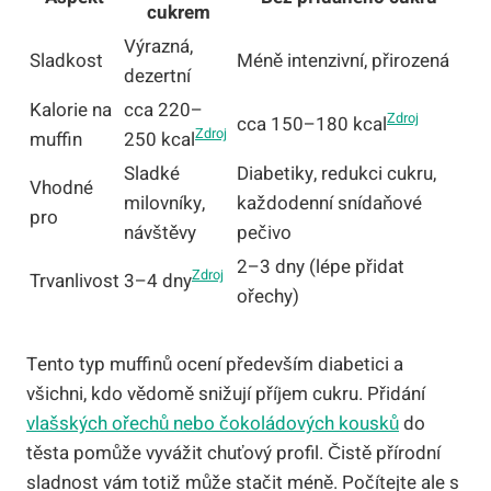
cukrem
Výrazná,
Sladkost
Méně intenzivní, přirozená
dezertní
Kalorie na
cca 220–
Zdroj
cca 150–180 kcal
Zdroj
muffin
250 kcal
Sladké
Diabetiky, redukci cukru,
Vhodné
milovníky,
každodenní snídaňové
pro
návštěvy
pečivo
2–3 dny (lépe přidat
Zdroj
Trvanlivost
3–4 dny
ořechy)
Tento typ muffinů ocení především diabetici a
všichni, kdo vědomě snižují příjem cukru. Přidání
vlašských ořechů nebo čokoládových kousků
do
těsta pomůže vyvážit chuťový profil. Čistě přírodní
sladnost vám totiž může stačit méně. Počítejte ale s