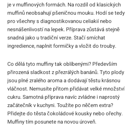
je v muffinových formách. Na rozdíl od klasických
muffinů neobsahují pšeničnou mouku. Hodí se tedy
pro všechny s diagnostikovanou celiakií nebo
nesnášenlivostí na lepek. Příprava zůstává stejně
snadná jako u tradiční verze. Stačí smíchat
ingredience, naplnit formičky a vložit do trouby.
Co dělá tyto muffiny tak oblíbenými? Především
přirozená sladkost z přezrálých banánů. Tyto plody
jsou plné zralého aroma a dodávají těstu krásnou
vláčnost. Nemusíte přitom přidávat velké množství
cukru. Samotná příprava navíc zvládne i naprostý
začátečník v kuchyni. Toužíte po něčem extra?
Přidejte do těsta čokoládové kousky nebo ořechy.
Muffiny tím posunete na novou úroveň.