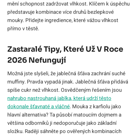
mění schopnost zadržovat vlhkost. Klíčem k úspěchu
představuje kombinace více druhů bezlepkové
mouky. Přidejte ingredience, které vážou vlhkost
přímo v těstě.
Zastaralé Tipy, Které Už V Roce
2026 Nefungují
Možná jste slyšeli, že jablečná šťáva zachrání suché
muffiny. Pravda vypadá jinak. Jablečná šťáva přidává
spíše cukr než vlhkost. Osvědčeným řešením jsou
nahrubo nastrouhaná jablka, která udrží těsto
dokonale šťavnaté a vláčné
. Mouka z karfiolu jako
hlavní alternativa? Ta působí matoucím dojmem a
většina odborníků ji nedoporučuje jako základní
složku. Raději sáhněte po ověřených kombinacích