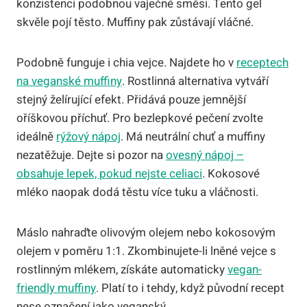
konzistenci podobnou vaječné směsi. Tento gel
skvěle pojí těsto. Muffiny pak zůstávají vláčné.
Podobně funguje i chia vejce. Najdete ho v
receptech
na veganské muffiny
. Rostlinná alternativa vytváří
stejný želírující efekt. Přidává pouze jemnější
oříškovou příchuť. Pro bezlepkové pečení zvolte
ideálně
rýžový nápoj
. Má neutrální chuť a muffiny
nezatěžuje. Dejte si pozor na
ovesný nápoj –
obsahuje lepek, pokud nejste celiaci
. Kokosové
mléko naopak dodá těstu více tuku a vláčnosti.
Máslo nahraďte olivovým olejem nebo kokosovým
olejem v poměru 1:1. Zkombinujete-li lněné vejce s
rostlinným mlékem, získáte automaticky
vegan-
friendly muffiny
. Platí to i tehdy, když původní recept
nese označení jako veganský.