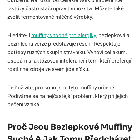
obtížemi. Na rozdíl od celiakie však u intolerance
laktózy často stačí upravit množství. Můžete také
zvolit fermentované mléčné výrobky.
Hledáte-li
muffiny vhodné pro alergiky
, bezlepková a
bezmléčná verze představuje řešení. Respektuje
potřeby různých skupin strávníků. Vyhoví celiakům,
osobám s laktózovou intolerancí i těm, kteří preferují
rostlinné zdroje ve svém jídelníčku.
Teď už víte, pro koho jsou tyto muffiny určené.
Podíváme se na nejčastější problém, který při jejich
pečení vzniká.
Proč Jsou Bezlepkové Muffiny
Suché A Jak Tomu Předcházet