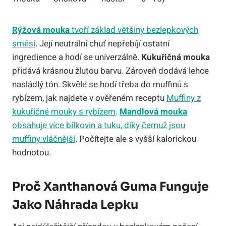
Rýžová mouka
tvoří základ většiny bezlepkových
směsí
. Její neutrální chuť nepřebíjí ostatní
ingredience a hodí se univerzálně.
Kukuřičná mouka
přidává krásnou žlutou barvu. Zároveň dodává lehce
nasládlý tón. Skvěle se hodí třeba do muffinů s
rybízem, jak najdete v ověřeném receptu
Muffiny z
kukuřičné mouky s rybízem
.
Mandlová mouka
obsahuje více bílkovin a tuku, díky čemuž jsou
muffiny vláčnější
. Počítejte ale s vyšší kalorickou
hodnotou.
Proč Xanthanová Guma Funguje
Jako Náhrada Lepku