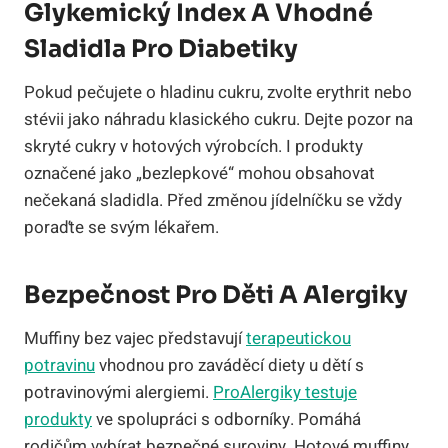
Glykemický Index A Vhodné
Sladidla Pro Diabetiky
Pokud pečujete o hladinu cukru, zvolte erythrit nebo
stévii jako náhradu klasického cukru. Dejte pozor na
skryté cukry v hotových výrobcích. I produkty
označené jako „bezlepkové“ mohou obsahovat
nečekaná sladidla. Před změnou jídelníčku se vždy
poraďte se svým lékařem.
Bezpečnost Pro Děti A Alergiky
Muffiny bez vajec představují
terapeutickou
potravinu
vhodnou pro zaváděcí diety u dětí s
potravinovými alergiemi.
ProAlergiky testuje
produkty
ve spolupráci s odborníky. Pomáhá
rodičům vybírat bezpečné suroviny. Hotové muffiny