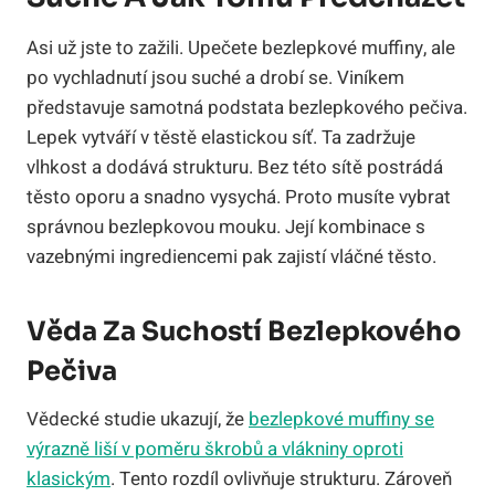
Asi už jste to zažili. Upečete bezlepkové muffiny, ale
po vychladnutí jsou suché a drobí se. Viníkem
představuje samotná podstata bezlepkového pečiva.
Lepek vytváří v těstě elastickou síť. Ta zadržuje
vlhkost a dodává strukturu. Bez této sítě postrádá
těsto oporu a snadno vysychá. Proto musíte vybrat
správnou bezlepkovou mouku. Její kombinace s
vazebnými ingrediencemi pak zajistí vláčné těsto.
Věda Za Suchostí Bezlepkového
Pečiva
Vědecké studie ukazují, že
bezlepkové muffiny se
výrazně liší v poměru škrobů a vlákniny oproti
klasickým
. Tento rozdíl ovlivňuje strukturu. Zároveň