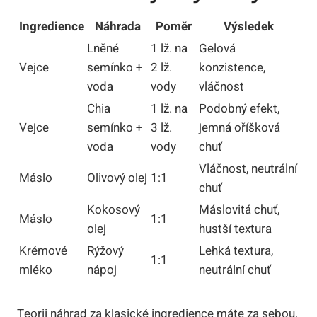
Ingredience
Náhrada
Poměr
Výsledek
Lněné
1 lž. na
Gelová
Vejce
semínko +
2 lž.
konzistence,
voda
vody
vláčnost
Chia
1 lž. na
Podobný efekt,
Vejce
semínko +
3 lž.
jemná oříšková
voda
vody
chuť
Vláčnost, neutrální
Máslo
Olivový olej
1:1
chuť
Kokosový
Máslovitá chuť,
Máslo
1:1
olej
hustší textura
Krémové
Rýžový
Lehká textura,
1:1
mléko
nápoj
neutrální chuť
Teorii náhrad za klasické ingredience máte za sebou.