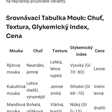
na nejčastěji používané varianty.
Srovnávací Tabulka Mouk: Chuť,
Textura, Glykemický Index,
Cena
Glykemický
Mouka
Chuť
Textura
Cena
index
Lehká,
Rýžová
Neutrální,
Vysoký (GI
lehce
Levná
mouka
jemná
70–80)
sypká
Lehce
Kukuřičná
Jemně
Střední (GI
Velmi
sladší,
mouka
zrnitá
68–70)
levná
výraznější
Mandlová
Bohatá,
Vláčná,
Nízký (GI
dražší
mouka
oříšková
hustší
0–15)