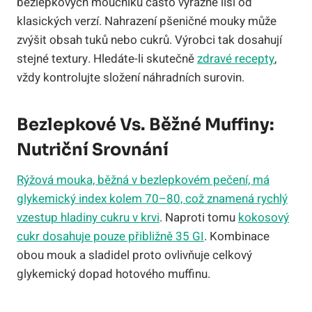
bezlepkových moučníků často výrazně liší od
klasických verzí. Nahrazení pšeničné mouky může
zvýšit obsah tuků nebo cukrů. Výrobci tak dosahují
stejné textury. Hledáte-li skutečně
zdravé recepty
,
vždy kontrolujte složení náhradních surovin.
Bezlepkové Vs. Běžné Muffiny:
Nutriční Srovnání
Rýžová mouka, běžná v bezlepkovém pečení, má
glykemický index kolem 70–80, což znamená rychlý
vzestup hladiny cukru v krvi
. Naproti tomu
kokosový
cukr dosahuje pouze přibližně 35 GI
. Kombinace
obou mouk a sladidel proto ovlivňuje celkový
glykemický dopad hotového muffinu.