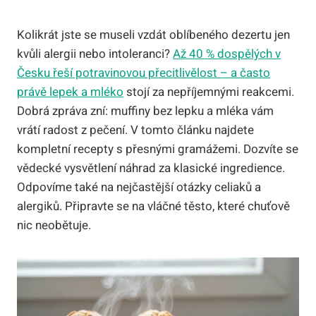
Kolikrát jste se museli vzdát oblíbeného dezertu jen
kvůli alergii nebo intoleranci?
Až 40 % dospělých v
Česku řeší potravinovou přecitlivělost – a často
právě lepek a mléko
stojí za nepříjemnými reakcemi.
Dobrá zpráva zní: muffiny bez lepku a mléka vám
vrátí radost z pečení. V tomto článku najdete
kompletní recepty s přesnými gramážemi. Dozvíte se
vědecké vysvětlení náhrad za klasické ingredience.
Odpovíme také na nejčastější otázky celiaků a
alergiků. Připravte se na vláčné těsto, které chuťově
nic neobětuje.