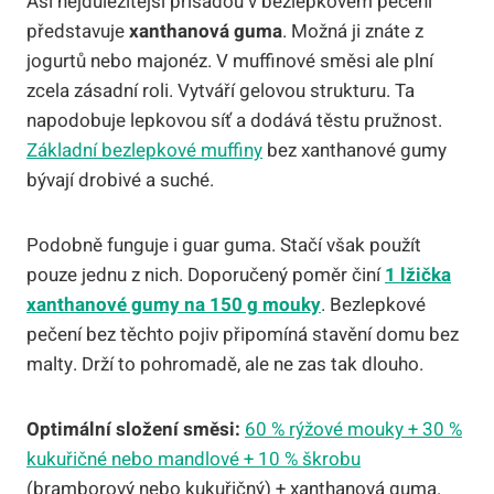
Asi nejdůležitější přísadou v bezlepkovém pečení
představuje
xanthanová guma
. Možná ji znáte z
jogurtů nebo majonéz. V muffinové směsi ale plní
zcela zásadní roli. Vytváří gelovou strukturu. Ta
napodobuje lepkovou síť a dodává těstu pružnost.
Základní bezlepkové muffiny
bez xanthanové gumy
bývají drobivé a suché.
Podobně funguje i guar guma. Stačí však použít
pouze jednu z nich. Doporučený poměr činí
1 lžička
xanthanové gumy na 150 g mouky
. Bezlepkové
pečení bez těchto pojiv připomíná stavění domu bez
malty. Drží to pohromadě, ale ne zas tak dlouho.
Optimální složení směsi:
60 % rýžové mouky + 30 %
kukuřičné nebo mandlové + 10 % škrobu
(bramborový nebo kukuřičný) + xanthanová guma.