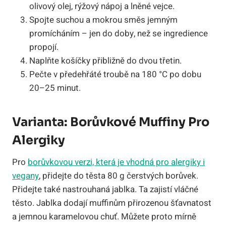
olivový olej, rýžový nápoj a lněné vejce.
Spojte suchou a mokrou směs jemným
promícháním – jen do doby, než se ingredience
propojí.
Naplňte košíčky přibližně do dvou třetin.
Pečte v předehřáté troubě na 180 °C po dobu
20–25 minut.
Varianta: Borůvkové Muffiny Pro
Alergiky
Pro
borůvkovou verzi, která je vhodná pro alergiky i
vegany
, přidejte do těsta 80 g čerstvých borůvek.
Přidejte také nastrouhaná jablka. Ta zajistí vláčné
těsto. Jablka dodají muffinům přirozenou šťavnatost
a jemnou karamelovou chuť. Můžete proto mírně