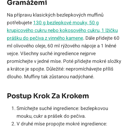
Gramážemi
Na přípravu klasických bezlepkových muffinů
potřebujete
130 g bezlepkové mouky, 50 g
krupicového cukru nebo kokosového cukru, 1 lžičku
prášku do pečiva z vinného kamene
. Dále přidejte 60
ml olivového oleje, 60 ml rýžového nápoje a 1 lněné
vejce. Všechny suché ingredience nejprve
promíchejte v jedné míse. Poté přidejte mokré složky
a krátce je spojte. Důležité: nepromíchávejte příliš
dlouho. Muffiny tak zůstanou nadýchané.
Postup Krok Za Krokem
Smíchejte suché ingredience: bezlepkovou
mouku, cukr a prášek do pečiva.
V druhé míse propojte mokré ingredience: