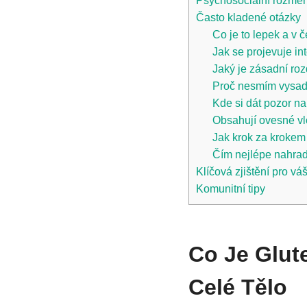
Psychosociální rozměr
Často kladené otázky
Co je to lepek a v 
Jak se projevuje in
Jaký je zásadní rozd
Proč nesmím vysadi
Kde si dát pozor na
Obsahují ovesné vl
Jak krok za krokem
Čím nejlépe nahrad
Klíčová zjištění pro vá
Komunitní tipy
Co Je Glut
Celé Tělo