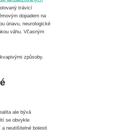
zolovaný trávicí
ystémovým dopadem na
ou únavu, neurologické
lehkou váhu. Včasným
ekvapivými způsoby.
ké
alita ale bývá
tí se obvykle
 neutišitelné bolesti