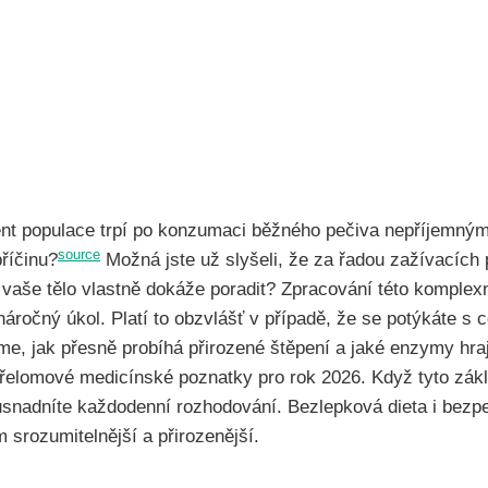
ent populace trpí po konzumaci běžného pečiva nepříjemnými
source
příčinu?
Možná jste už slyšeli, že za řadou zažívacích 
m vaše tělo vlastně dokáže poradit? Zpracování této komplex
 náročný úkol. Platí to obzvlášť v případě, že se potýkáte s c
e, jak přesně probíhá přirozené štěpení a jaké enzymy hrají
řelomové medicínské poznatky pro rok 2026. Když tyto zá
usnadníte každodenní rozhodování. Bezlepková dieta i bezp
srozumitelnější a přirozenější.