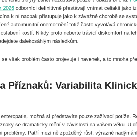
k 2026
odborníci definitivně přestávají vnímat celiakii jako i
cína k ní naopak přistupuje jako k závažné chorobě se s
ené autoimunitní onemocnění totiž často vyvolává chronick
i oslabení kostí. Nikdy proto neberte trávicí diskomfort na 
edejdete dalekosáhlým následkům.
 se však problém často projevuje i navenek, a to mnoha př
a Příznaků: Variabilita Klinic
enteropatie, možná si představíte pouze zažívací potíže. Re
znaky se dramaticky mění v závislosti na vašem věku. U dě
 problémy. Patří mezi ně zpožděný růst, výrazné nadýmání a