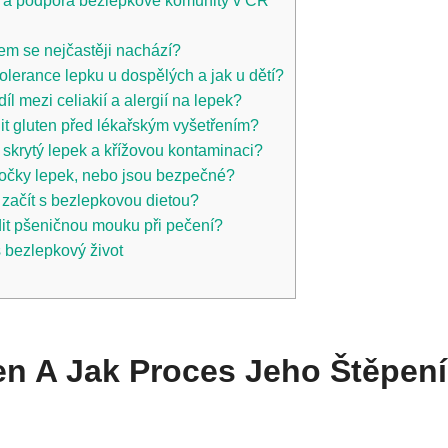
 a podpora bezlepkové komunity v ČR
čem se nejčastěji nachází?
tolerance lepku u dospělých a jak u dětí?
íl mezi celiakií a alergií na lepek?
t gluten před lékařským vyšetřením?
 skrytý lepek a křížovou kontaminaci?
očky lepek, nebo jsou bezpečné?
 začít s bezlepkovou dietou?
it pšeničnou mouku při pečení?
š bezlepkový život
en A Jak Proces Jeho Štěpení