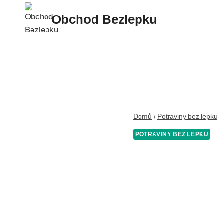
Přeskočit
Obchod Bezlepku
na
obsah
Domů
/
Potraviny bez lepk
POTRAVINY BEZ LEPKU