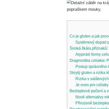
Co je gluten a jak proc
Systémový dopad 
Široká škála příznaků: 
Atypické formy celi
Diagnostika celiakie: 
Postup správného l
Skrytý gluten a rizika 
Rizika v salátovýc
Je oves pro celiak
Bezlepkové pečení a va
Nové alternativy r
Přirozeně bezlepk