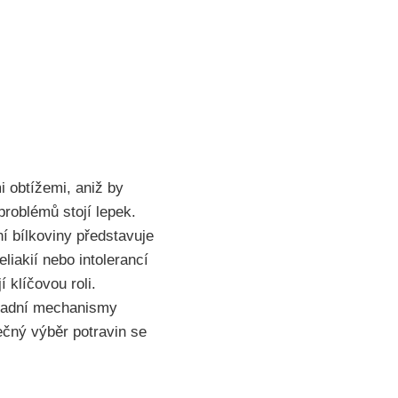
 obtížemi, aniž by
problémů stojí lepek.
ní bílkoviny představuje
eliakií nebo intolerancí
 klíčovou roli.
kladní mechanismy
ečný výběr potravin se