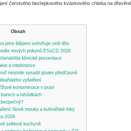
Obsah
es jeho štěpení ovlivňuje celé tělo
podle nových pokynů ESsCD 2026
Variabilita klinické prezentace
akie a intolerance
Proč nesmíte vysadit gluten předčasně
ékařského vyšetření
křížové kontaminace v praxi
h barech a lahůdkách
y bezpečný?
ření: Nové mouky a kulinářské triky
oku 2026
ové světové kuchyně