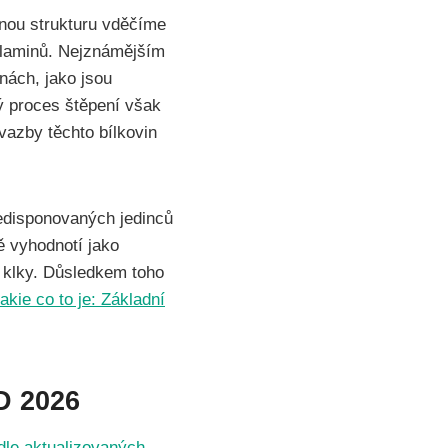
čnou strukturu vděčíme
rolaminů. Nejznámějším
nách, jako jsou
ný proces štěpení však
vazby těchto bílkovin
redisponovaných jedinců
ě vyhodnotí jako
í klky. Důsledkem toho
akie co to je: Základní
D 2026
dle aktualizovaných