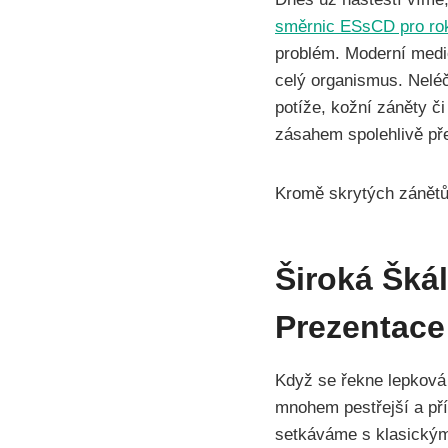
směrnic ESsCD pro ro
problém. Moderní medi
celý organismus. Neléč
potíže, kožní záněty č
zásahem spolehlivě př
Kromě skrytých zánětů
Široká Škál
Prezentace
Když se řekne lepková 
mnohem pestřejší a pří
setkáváme s klasickými