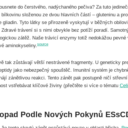
kousnete do čerstvého, nadýchaného pečiva? Za tuto jedine
 bílkovinu složenou ze dvou hlavních částí – gluteninu a p
gliadin. Tyto látky se přirozeně vyskytují v běžných obilovi
. Zdravé trávení si s nimi obvykle bez potíží poradí. Samot
logickou zátěž. Naše trávicí enzymy totiž nedokážou pevné 
source
ivé aminokyseliny.
 tak zůstávají větší nestrávené fragmenty. U geneticky p
peptidy jako nebezpečný spouštěč. Imunitní systém je chybn
hájí zánětlivou reakci. Tento zánět pak postupně ničí střevn
ost vstřebávat klíčové živiny (přečtěte si více o tématu
Celi
opad Podle Nových Pokynů ESsC
 že tento skrytý zánět nezůstává pouze v oblasti břicha.
Po