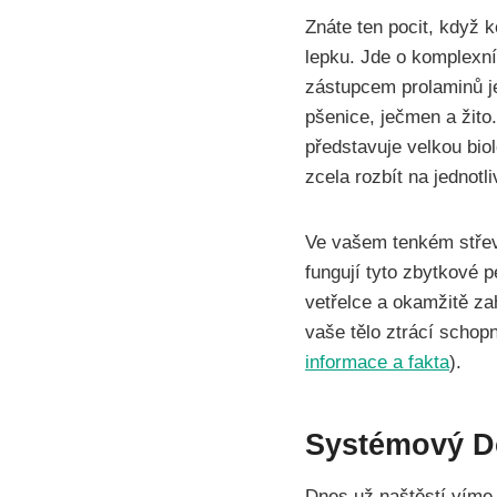
Znáte ten pocit, když 
lepku. Jde o komplexní
zástupcem prolaminů je 
pšenice, ječmen a žito
představuje velkou bio
zcela rozbít na jednotl
Ve vašem tenkém střevě
fungují tyto zbytkové 
vetřelce a okamžitě za
vaše tělo ztrácí schopn
informace a fakta
).
Systémový D
Dnes už naštěstí víme,