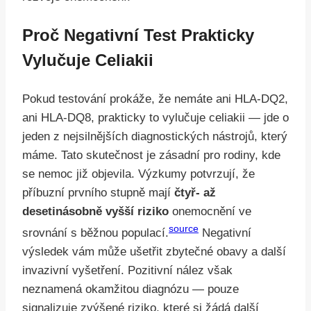
Proč Negativní Test Prakticky
Vylučuje Celiakii
Pokud testování prokáže, že nemáte ani HLA-DQ2,
ani HLA-DQ8, prakticky to vylučuje celiakii — jde o
jeden z nejsilnějších diagnostických nástrojů, který
máme. Tato skutečnost je zásadní pro rodiny, kde
se nemoc již objevila. Výzkumy potvrzují, že
příbuzní prvního stupně mají
čtyř- až
desetinásobně vyšší riziko
onemocnění ve
source
srovnání s běžnou populací.
Negativní
výsledek vám může ušetřit zbytečné obavy a další
invazivní vyšetření. Pozitivní nález však
neznamená okamžitou diagnózu — pouze
signalizuje zvýšené riziko, které si žádá další