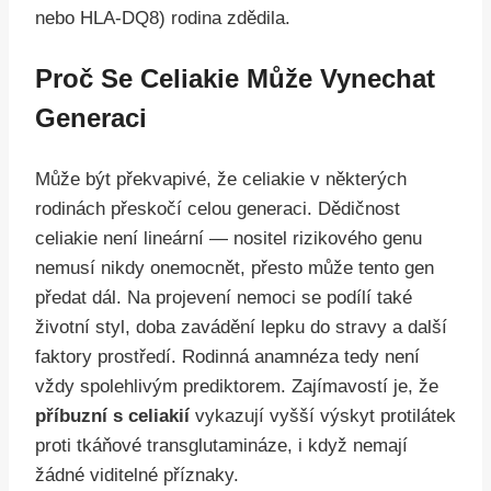
nebo HLA-DQ8) rodina zdědila.
Proč Se Celiakie Může Vynechat
Generaci
Může být překvapivé, že celiakie v některých
rodinách přeskočí celou generaci. Dědičnost
celiakie není lineární — nositel rizikového genu
nemusí nikdy onemocnět, přesto může tento gen
předat dál. Na projevení nemoci se podílí také
životní styl, doba zavádění lepku do stravy a další
faktory prostředí. Rodinná anamnéza tedy není
vždy spolehlivým prediktorem. Zajímavostí je, že
příbuzní s celiakií
vykazují vyšší výskyt protilátek
proti tkáňové transglutamináze, i když nemají
žádné viditelné příznaky.