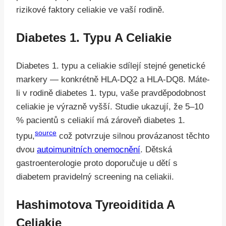
rizikové faktory celiakie ve vaší rodině.
Diabetes 1. Typu A Celiakie
Diabetes 1. typu a celiakie sdílejí stejné genetické
markery — konkrétně HLA-DQ2 a HLA-DQ8. Máte-
li v rodině diabetes 1. typu, vaše pravděpodobnost
celiakie je výrazně vyšší. Studie ukazují, že 5–10
% pacientů s celiakií má zároveň diabetes 1.
source
typu,
což potvrzuje silnou provázanost těchto
dvou
autoimunitních onemocnění
. Dětská
gastroenterologie proto doporučuje u dětí s
diabetem pravidelný screening na celiakii.
Hashimotova Tyreoiditida A
Celiakie