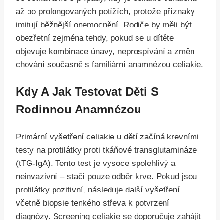
až po prolongovaných potížích, protože příznaky
imitují běžnější onemocnění. Rodiče by měli být
obezřetní zejména tehdy, pokud se u dítěte
objevuje kombinace únavy, neprospívání a změn
chování současně s familiární anamnézou celiakie.
Kdy A Jak Testovat Děti S
Rodinnou Anamnézou
Primární vyšetření celiakie u dětí začíná krevními
testy na protilátky proti tkáňové transglutamináze
(tTG-IgA). Tento test je vysoce spolehlivý a
neinvazivní – stačí pouze odběr krve. Pokud jsou
protilátky pozitivní, následuje další vyšetření
včetně biopsie tenkého střeva k potvrzení
diagnózy. Screening celiakie se doporučuje zahájit