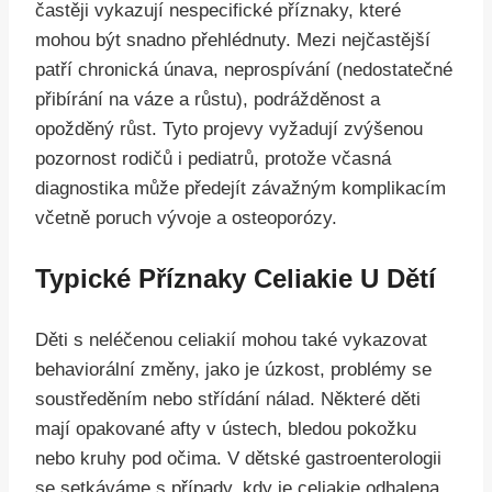
častěji vykazují nespecifické příznaky, které
mohou být snadno přehlédnuty. Mezi nejčastější
patří chronická únava, neprospívání (nedostatečné
přibírání na váze a růstu), podrážděnost a
opožděný růst. Tyto projevy vyžadují zvýšenou
pozornost rodičů i pediatrů, protože včasná
diagnostika může předejít závažným komplikacím
včetně poruch vývoje a osteoporózy.
Typické Příznaky Celiakie U Dětí
Děti s neléčenou celiakií mohou také vykazovat
behaviorální změny, jako je úzkost, problémy se
soustředěním nebo střídání nálad. Některé děti
mají opakované afty v ústech, bledou pokožku
nebo kruhy pod očima. V dětské gastroenterologii
se setkáváme s případy, kdy je celiakie odhalena