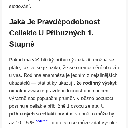
sledování.
Jaká Je Pravděpodobnost
Celiakie U Příbuzných 1.
Stupně
Pokud má váš blízký příbuzný celiakii, možná se
ptáte, jak velké je riziko, že se onemocnění objeví i
u vás. Rodinná anamnéza je jedním z nejsilnějších
ukazatelů — statistiky ukazují, že
rodinný výskyt
celiakie
zvyšuje pravděpodobnost onemocnění
výrazně nad populační průměr. V běžné populaci
postihuje celiakie přibližně 1 osobu ze sta. U
příbuzných s celiakií
prvního stupně to může být
source
až 10–15 %.
Toto číslo se může zdát vysoké,