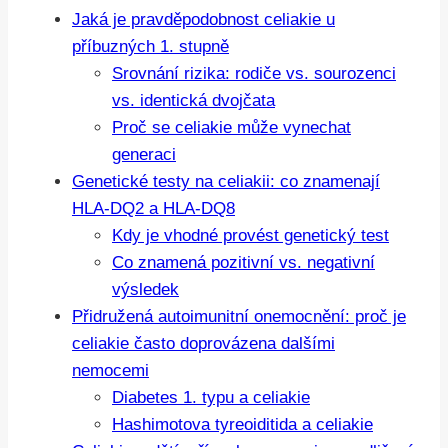
Jaká je pravděpodobnost celiakie u
příbuzných 1. stupně
Srovnání rizika: rodiče vs. sourozenci
vs. identická dvojčata
Proč se celiakie může vynechat
generaci
Genetické testy na celiakii: co znamenají
HLA-DQ2 a HLA-DQ8
Kdy je vhodné provést genetický test
Co znamená pozitivní vs. negativní
výsledek
Přidružená autoimunitní onemocnění: proč je
celiakie často doprovázena dalšími
nemocemi
Diabetes 1. typu a celiakie
Hashimotova tyreoiditida a celiakie