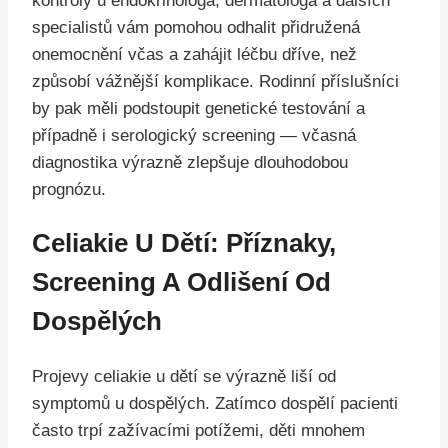
kontroly u endokrinologa, dermatologa a dalších
specialistů vám pomohou odhalit přidružená
onemocnění včas a zahájit léčbu dříve, než
způsobí vážnější komplikace. Rodinní příslušníci
by pak měli podstoupit genetické testování a
případně i serologický screening — včasná
diagnostika výrazně zlepšuje dlouhodobou
prognózu.
Celiakie U Dětí: Příznaky,
Screening A Odlišení Od
Dospělých
Projevy celiakie u dětí se výrazně liší od
symptomů u dospělých. Zatímco dospělí pacienti
často trpí zažívacími potížemi, děti mnohem