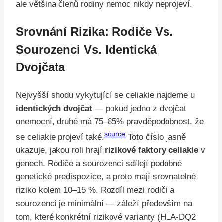
ale většina členů rodiny nemoc nikdy neprojeví.
Srovnání Rizika: Rodiče Vs.
Sourozenci Vs. Identická
Dvojčata
Nejvyšší shodu vykytující se celiakie najdeme u
identických dvojčat
— pokud jedno z dvojčat
onemocní, druhé má 75–85% pravděpodobnost, že
source
se celiakie projeví také.
Toto číslo jasně
ukazuje, jakou roli hrají
rizikové faktory celiakie
v
genech. Rodiče a sourozenci sdílejí podobné
genetické predispozice, a proto mají srovnatelné
riziko kolem 10–15 %. Rozdíl mezi rodiči a
sourozenci je minimální — záleží především na
tom, které konkrétní rizikové varianty (HLA-DQ2