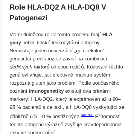
Role HLA-DQ2 A HLA-DQ8 V
Patogenezi
Velmi důležitou roli v tomto procesu hrají
HLA
geny
neboli lidské leukocytární antigeny.
Neexistuje jeden univerzální „gen celiakie“ —
genetická predispozice závisí na kombinaci
dědičných faktorů
od obou rodičů. Kódování těchto
genů ovlivňuje, jak efektivně imunitní systém
rozpozná gluten jako problém. Podle současného
poznání
imunogenetiky
existují dva primární
markery: HLA-DQ2, který je exprimován až u 90–
95 % pacientů s celiakií, a HLA-DQ8 vyskytující se
source
přibližně u 5–10 % postižených.
Přítomnost
těchto antigenů výrazně zvyšuje pravděpodobnost
rozvoje onemocnění.