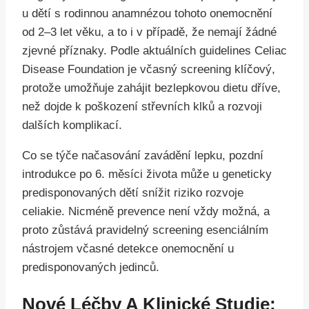
u dětí s rodinnou anamnézou tohoto onemocnění
od 2–3 let věku, a to i v případě, že nemají žádné
zjevné příznaky. Podle aktuálních guidelines Celiac
Disease Foundation je včasný screening klíčový,
protože umožňuje zahájit bezlepkovou dietu dříve,
než dojde k poškození střevních klků a rozvoji
dalších komplikací.
Co se týče načasování zavádění lepku, pozdní
introdukce po 6. měsíci života může u geneticky
predisponovaných dětí snížit riziko rozvoje
celiakie. Nicméně prevence není vždy možná, a
proto zůstává pravidelný screening esenciálním
nástrojem včasné detekce onemocnění u
predisponovaných jedinců.
Nové Léčby A Klinické Studie: