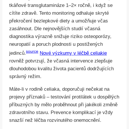
tkáňové transglutamináze 1–2× ročně, i když se
cítíte zdravě. Tento monitoring odhaluje skryté
překročení bezlepkové diety a umožňuje včas
zasáhnout. Dle nejnovějších studií včasná
diagnostika výrazně snižuje riziko osteoporózy,
neuropatií a poruch plodnosti u postižených
source
jedinců.
Nové výzkumy v léčbě celiakie
rovněž potvrzují, že včasná intervence zlepšuje
dlouhodobou kvalitu života pacientů dodržujících
správný režim.
Máte-li v rodině celiaka, doporučuji nečekat na
projevy příznaků – testování protilátek u dospělých
příbuzných by mělo proběhnout při jakékoli změně
zdravotního stavu. Prevence komplikací je vždy
snazší než léčba rozvinutého onemocnění.