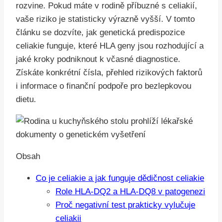
rozvine. Pokud máte v rodině příbuzné s celiakií,
vaše riziko je statisticky výrazně vyšší. V tomto
článku se dozvíte, jak genetická predispozice
celiakie funguje, které HLA geny jsou rozhodující a
jaké kroky podniknout k včasné diagnostice.
Získáte konkrétní čísla, přehled rizikových faktorů
i informace o finanční podpoře pro bezlepkovou
dietu.
Obsah
Co je celiakie a jak funguje dědičnost celiakie
Role HLA-DQ2 a HLA-DQ8 v patogenezi
Proč negativní test prakticky vylučuje
celiakii