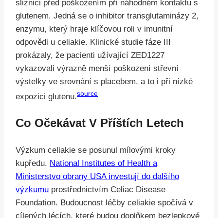
sliznici před poškozením při náhodném kontaktu s
glutenem. Jedná se o inhibitor transglutaminázy 2,
enzymu, který hraje klíčovou roli v imunitní
odpovědi u celiakie. Klinické studie fáze III
prokázaly, že pacienti užívající ZED1227
vykazovali výrazně menší poškození střevní
výstelky ve srovnání s placebem, a to i při nízké
source
expozici glutenu.
Co Očekávat V Příštích Letech
Výzkum celiakie se posunul mílovými kroky
kupředu.
National Institutes of Health a
Ministerstvo obrany USA investují do dalšího
výzkumu
prostřednictvím Celiac Disease
Foundation. Budoucnost léčby celiakie spočívá v
cílených lécích, které budou doplňkem bezlepkové