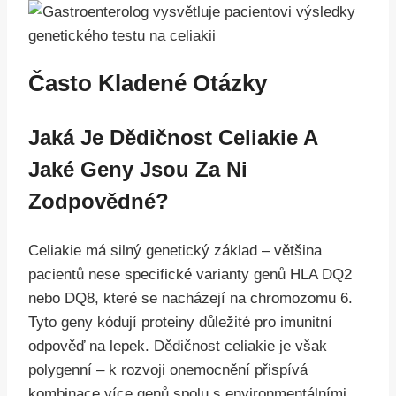
Často Kladené Otázky
Jaká Je Dědičnost Celiakie A
Jaké Geny Jsou Za Ni
Zodpovědné?
Celiakie má silný genetický základ – většina
pacientů nese specifické varianty genů HLA DQ2
nebo DQ8, které se nacházejí na chromozomu 6.
Tyto geny kódují proteiny důležité pro imunitní
odpověď na lepek. Dědičnost celiakie je však
polygenní – k rozvoji onemocnění přispívá
kombinace více genů spolu s environmentálními