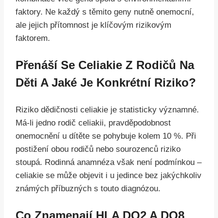
faktory. Ne každý s těmito geny nutně onemocní,
ale jejich přítomnost je klíčovým rizikovým
faktorem.
Přenáší Se Celiakie Z Rodičů Na
Děti A Jaké Je Konkrétní Riziko?
Riziko dědičnosti celiakie je statisticky významné.
Má-li jedno rodič celiakii, pravděpodobnost
onemocnění u dítěte se pohybuje kolem 10 %. Při
postižení obou rodičů nebo sourozenců riziko
stoupá. Rodinná anamnéza však není podmínkou –
celiakie se může objevit i u jedince bez jakýchkoliv
známých příbuzných s touto diagnózou.
Co Znamenají HLA DQ2 A DQ8