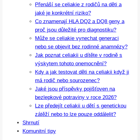
Přenáší se celiakie z rodičů na děti a
jaké je konkrétní riziko?
Co znamenají HLA DQ2 a DQ8 geny a
proč jsou důležité pro diagnostiku?
Může se celiakie vynechat generaci
nebo se objevit bez rodinné anamnézy?
Jak poznat celiakii u dítěte v rodině s
výskytem tohoto onemocnění?
Kdy a jak testovat děti na celiakii když ji
má rodič nebo sourozenec?
Jaké jsou příspěvky pojišťoven na
bezlepkové potraviny v roce 2026?
Lze předejít celiakii u dětí s genetickou
zátěží nebo to lze pouze oddálelit?
Shrnutí
Komunitní tipy