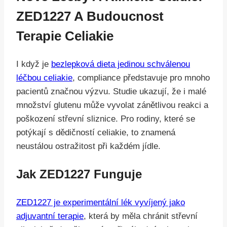
ZED1227 A Budoucnost
Terapie Celiakie
I když je
bezlepková dieta jedinou schválenou
léčbou celiakie
, compliance představuje pro mnoho
pacientů značnou výzvu. Studie ukazují, že i malé
množství glutenu může vyvolat zánětlivou reakci a
poškození střevní sliznice. Pro rodiny, které se
potýkají s dědičností celiakie, to znamená
neustálou ostražitost při každém jídle.
Jak ZED1227 Funguje
ZED1227 je experimentální lék vyvíjený jako
adjuvantní terapie
, která by měla chránit střevní