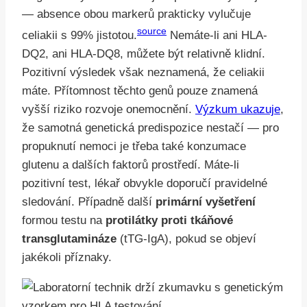
— absence obou markerů prakticky vylučuje
source
celiakii s 99% jistotou.
Nemáte-li ani HLA-
DQ2, ani HLA-DQ8, můžete být relativně klidní.
Pozitivní výsledek však neznamená, že celiakii
máte. Přítomnost těchto genů pouze znamená
vyšší riziko rozvoje onemocnění.
Výzkum ukazuje
,
že samotná genetická predispozice nestačí — pro
propuknutí nemoci je třeba také konzumace
glutenu a dalších faktorů prostředí. Máte-li
pozitivní test, lékař obvykle doporučí pravidelné
sledování. Případně další
primární vyšetření
formou testu na
protilátky proti tkáňové
transglutamináze
(tTG-IgA), pokud se objeví
jakékoli příznaky.