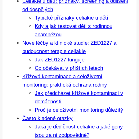
Celiakie u dětí: příznaky, screening a odlišení
od dospělých
Typické příznaky celiakie u dětí
Kdy a jak testovat děti s rodinnou
anamnézou
Nové léčby a klinické studie: ZED1227 a
budoucnost terapie celiakie
Jak ZED1227 funguje
Co očekávat v příštích letech
Křížová kontaminace a celoživotní
monitoring: praktická ochrana rodiny
Jak předcházet křížové kontaminaci v
domácnosti
Proč je celoživotní monitoring důležitý
Často kladené otázky
Jaká je dědičnost celiakie a jaké geny
jsou za ni zodpovědné?