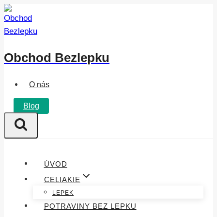
Přeskočit
na
obsah
Obchod Bezlepku
O nás
Blog
ÚVOD
CELIAKIE
LEPEK
POTRAVINY BEZ LEPKU