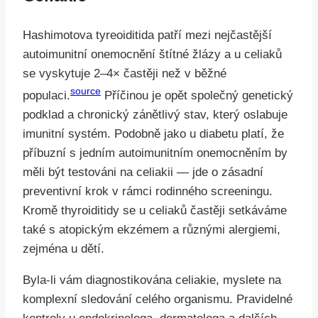
Hashimotova tyreoiditida patří mezi nejčastější
autoimunitní onemocnění štítné žlázy a u celiaků
se vyskytuje 2–4× častěji než v běžné
source
populaci.
Příčinou je opět společný genetický
podklad a chronický zánětlivý stav, který oslabuje
imunitní systém. Podobně jako u diabetu platí, že
příbuzní s jedním autoimunitním onemocněním by
měli být testováni na celiakii — jde o zásadní
preventivní krok v rámci rodinného screeningu.
Kromě thyroiditidy se u celiaků častěji setkáváme
také s atopickým ekzémem a různými alergiemi,
zejména u dětí.
Byla-li vám diagnostikována celiakie, myslete na
komplexní sledování celého organismu. Pravidelné