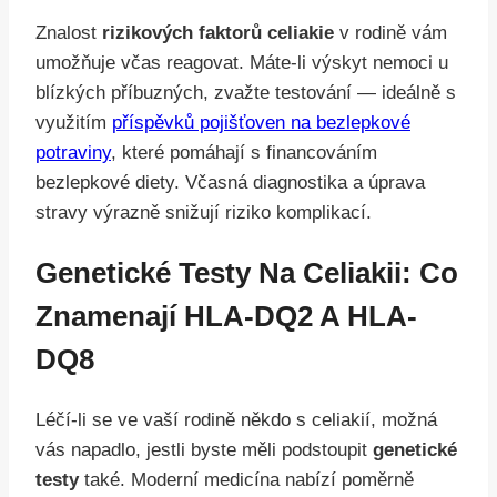
Znalost
rizikových faktorů celiakie
v rodině vám
umožňuje včas reagovat. Máte-li výskyt nemoci u
blízkých příbuzných, zvažte testování — ideálně s
využitím
příspěvků pojišťoven na bezlepkové
potraviny
, které pomáhají s financováním
bezlepkové diety. Včasná diagnostika a úprava
stravy výrazně snižují riziko komplikací.
Genetické Testy Na Celiakii: Co
Znamenají HLA-DQ2 A HLA-
DQ8
Léčí-li se ve vaší rodině někdo s celiakií, možná
vás napadlo, jestli byste měli podstoupit
genetické
testy
také. Moderní medicína nabízí poměrně