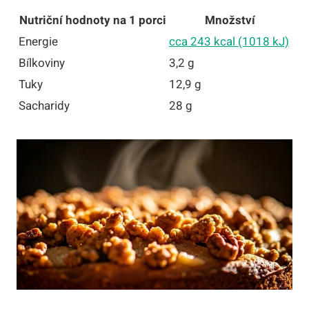
Nutriční hodnoty na 1 porci
Množství
Energie
cca 243 kcal (1018 kJ)
Bílkoviny
3,2 g
Tuky
12,9 g
Sacharidy
28 g