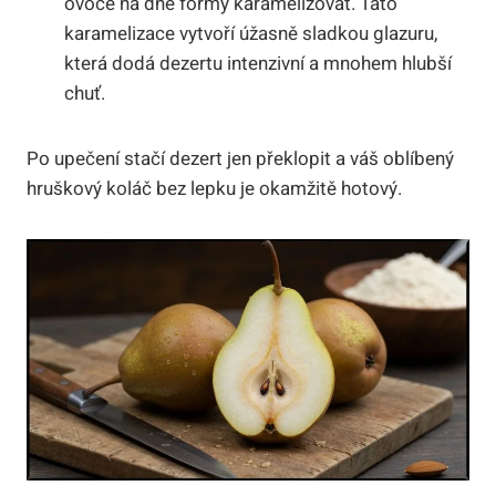
ovoce na dně formy karamelizovat. Tato
karamelizace vytvoří úžasně sladkou glazuru,
která dodá dezertu intenzivní a mnohem hlubší
chuť.
Po upečení stačí dezert jen překlopit a váš oblíbený
hruškový koláč bez lepku je okamžitě hotový.