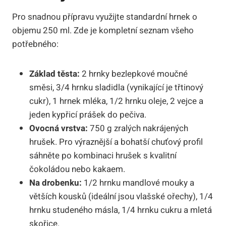
Pro snadnou přípravu využijte standardní hrnek o
objemu 250 ml. Zde je kompletní seznam všeho
potřebného:
Základ těsta:
2 hrnky bezlepkové moučné
směsi, 3/4 hrnku sladidla (vynikající je třtinový
cukr), 1 hrnek mléka, 1/2 hrnku oleje, 2 vejce a
jeden kypřicí prášek do pečiva.
Ovocná vrstva:
750 g zralých nakrájených
hrušek. Pro výraznější a bohatší chuťový profil
sáhněte po kombinaci hrušek s kvalitní
čokoládou nebo kakaem.
Na drobenku:
1/2 hrnku mandlové mouky a
větších kousků (ideální jsou vlašské ořechy), 1/4
hrnku studeného másla, 1/4 hrnku cukru a mletá
skořice.