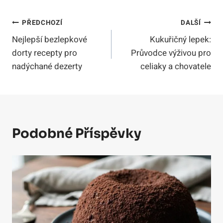
Navigace
PŘEDCHOZÍ
DALŠÍ
Nejlepší bezlepkové
Kukuřičný lepek:
Pro
dorty recepty pro
Průvodce výživou pro
Příspěvek
nadýchané dezerty
celiaky a chovatele
Podobné Příspěvky