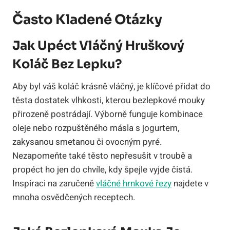
Často Kladené Otázky
Jak Upéct Vláčný Hruškový
Koláč Bez Lepku?
Aby byl váš koláč krásně vláčný, je klíčové přidat do
těsta dostatek vlhkosti, kterou bezlepkové mouky
přirozeně postrádají. Výborně funguje kombinace
oleje nebo rozpuštěného másla s jogurtem,
zakysanou smetanou či ovocným pyré.
Nezapomeňte také těsto nepřesušit v troubě a
propéct ho jen do chvíle, kdy špejle vyjde čistá.
Inspiraci na zaručeně
vláčné hrnkové řezy
najdete v
mnoha osvědčených receptech.