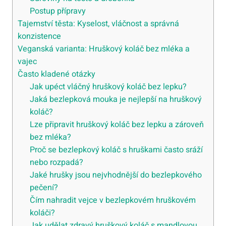
Postup přípravy
Tajemství těsta: Kyselost, vláčnost a správná
konzistence
Veganská varianta: Hruškový koláč bez mléka a
vajec
Často kladené otázky
Jak upéct vláčný hruškový koláč bez lepku?
Jaká bezlepková mouka je nejlepší na hruškový
koláč?
Lze připravit hruškový koláč bez lepku a zároveň
bez mléka?
Proč se bezlepkový koláč s hruškami často sráží
nebo rozpadá?
Jaké hrušky jsou nejvhodnější do bezlepkového
pečení?
Čím nahradit vejce v bezlepkovém hruškovém
koláči?
Jak udělat zdravý hruškový koláč s mandlovou