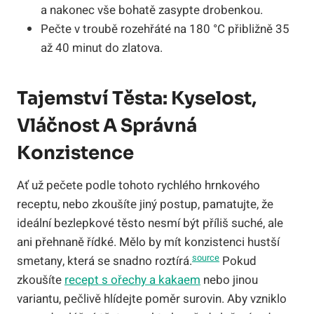
a nakonec vše bohatě zasypte drobenkou.
Pečte v troubě rozehřáté na 180 °C přibližně 35
až 40 minut do zlatova.
Tajemství Těsta: Kyselost,
Vláčnost A Správná
Konzistence
Ať už pečete podle tohoto rychlého hrnkového
receptu, nebo zkoušíte jiný postup, pamatujte, že
ideální bezlepkové těsto nesmí být příliš suché, ale
ani přehnaně řídké. Mělo by mít konzistenci hustší
source
smetany, která se snadno roztírá.
Pokud
zkoušíte
recept s ořechy a kakaem
nebo jinou
variantu, pečlivě hlídejte poměr surovin. Aby vzniklo