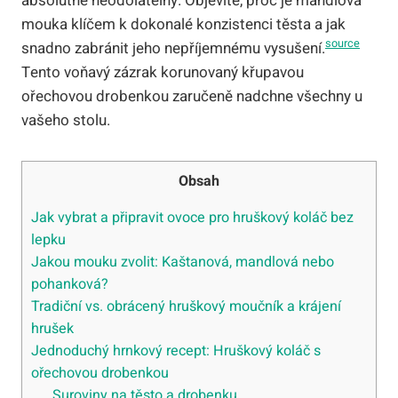
absolutně neodolatelný. Objevíte, proč je mandlová
mouka klíčem k dokonalé konzistenci těsta a jak
source
snadno zabránit jeho nepříjemnému vysušení.
Tento voňavý zázrak korunovaný křupavou
ořechovou drobenkou zaručeně nadchne všechny u
vašeho stolu.
Obsah
Jak vybrat a připravit ovoce pro hruškový koláč bez
lepku
Jakou mouku zvolit: Kaštanová, mandlová nebo
pohanková?
Tradiční vs. obrácený hruškový moučník a krájení
hrušek
Jednoduchý hrnkový recept: Hruškový koláč s
ořechovou drobenkou
Suroviny na těsto a drobenku