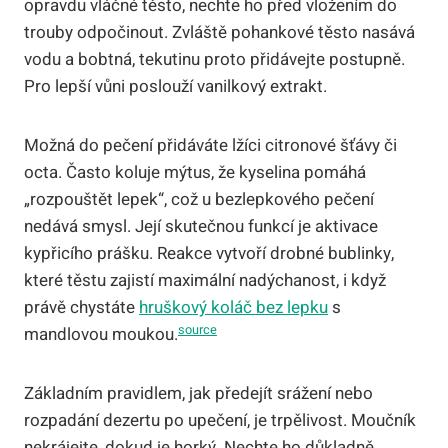
opravdu vláčné těsto, nechte ho před vložením do
trouby odpočinout. Zvláště pohankové těsto nasává
vodu a bobtná, tekutinu proto přidávejte postupně.
Pro lepší vůni poslouží vanilkový extrakt.
Možná do pečení přidáváte lžíci citronové šťávy či
octa. Často koluje mýtus, že kyselina pomáhá
„rozpouštět lepek“, což u bezlepkového pečení
nedává smysl. Její skutečnou funkcí je aktivace
kypřicího prášku. Reakce vytvoří drobné bublinky,
které těstu zajistí maximální nadýchanost, i když
právě chystáte
hruškový koláč bez lepku
s
source
mandlovou moukou.
Základním pravidlem, jak předejít srážení nebo
rozpadání dezertu po upečení, je trpělivost. Moučník
nekrájejte, dokud je horký. Nechte ho důkladně