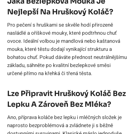
Jaká Bezlepková Mouka Je
Nejlepší Na Hruškový Koláč?
Pro pečení s hruškami se skvěle hodí přirozeně
nasládlé a oříškové mouky, které podtrhnou chuť
ovoce. Ideální volbou je mandlová nebo kaštanová
mouka, které těstu dodají vynikající strukturu a
bohatou chuť. Pokud dáváte přednost neutrálnějšímu
základu, sáhněte po kvalitní bezlepkové směsi
určené přímo na křehká či třená těsta.
Lze Připravit Hruškový Koláč Bez
Lepku A Zároveň Bez Mléka?
Ano, příprava koláče bez lepku i mléčných složek je
naprosto bezproblémová a zvládnete ji s běžně
dostupnými surovinami. Klasické máslo jednoduše