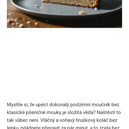
Myslíte si, že upéct dokonalý podzimní moučník bez
klasické pšeničné mouky je složitá věda? Naštěstí to
tak vůbec není. Vláčný a voňavý hruškový koláč bez
lepku zvládnete připravit za pár minut, a to zcela bez