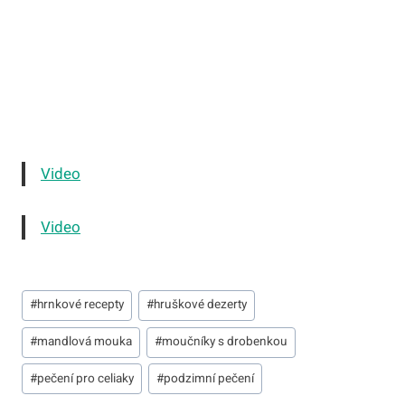
Video
Video
Štítky
#
hrnkové recepty
#
hruškové dezerty
příspěvků:
#
mandlová mouka
#
moučníky s drobenkou
#
pečení pro celiaky
#
podzimní pečení