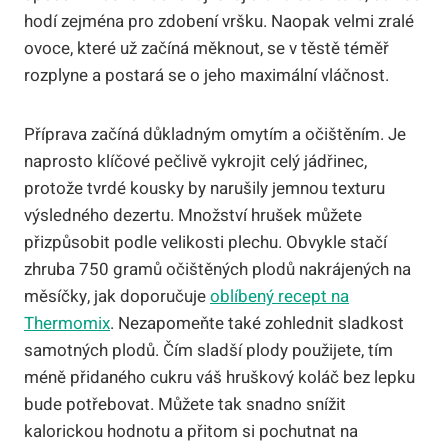
hodí zejména pro zdobení vršku. Naopak velmi zralé
ovoce, které už začíná měknout, se v těstě téměř
rozplyne a postará se o jeho maximální vláčnost.
Příprava začíná důkladným omytím a očištěním. Je
naprosto klíčové pečlivě vykrojit celý jádřinec,
protože tvrdé kousky by narušily jemnou texturu
výsledného dezertu. Množství hrušek můžete
přizpůsobit podle velikosti plechu. Obvykle stačí
zhruba 750 gramů očištěných plodů nakrájených na
měsíčky, jak doporučuje
oblíbený recept na
Thermomix
. Nezapomeňte také zohlednit sladkost
samotných plodů. Čím sladší plody použijete, tím
méně přidaného cukru váš hruškový koláč bez lepku
bude potřebovat. Můžete tak snadno snížit
kalorickou hodnotu a přitom si pochutnat na