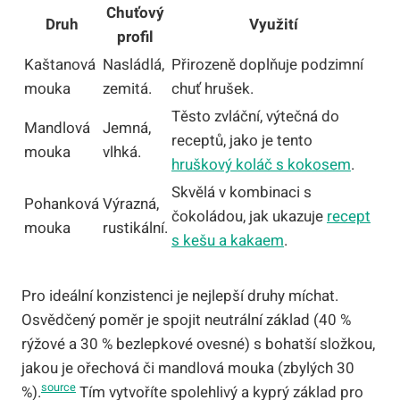
Chuťový
Druh
Využití
profil
Kaštanová
Nasládlá,
Přirozeně doplňuje podzimní
mouka
zemitá.
chuť hrušek.
Těsto zvláční, výtečná do
Mandlová
Jemná,
receptů, jako je tento
mouka
vlhká.
hruškový koláč s kokosem
.
Skvělá v kombinaci s
Pohanková
Výrazná,
čokoládou, jak ukazuje
recept
mouka
rustikální.
s kešu a kakaem
.
Pro ideální konzistenci je nejlepší druhy míchat.
Osvědčený poměr je spojit neutrální základ (40 %
rýžové a 30 % bezlepkové ovesné) s bohatší složkou,
jakou je ořechová či mandlová mouka (zbylých 30
source
%).
Tím vytvoříte spolehlivý a kyprý základ pro