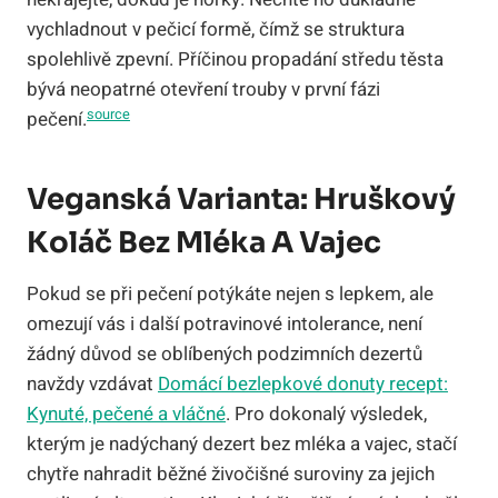
vychladnout v pečicí formě, čímž se struktura
spolehlivě zpevní. Příčinou propadání středu těsta
bývá neopatrné otevření trouby v první fázi
source
pečení.
Veganská Varianta: Hruškový
Koláč Bez Mléka A Vajec
Pokud se při pečení potýkáte nejen s lepkem, ale
omezují vás i další potravinové intolerance, není
žádný důvod se oblíbených podzimních dezertů
navždy vzdávat
Domácí bezlepkové donuty recept:
Kynuté, pečené a vláčné
. Pro dokonalý výsledek,
kterým je nadýchaný dezert bez mléka a vajec, stačí
chytře nahradit běžné živočišné suroviny za jejich