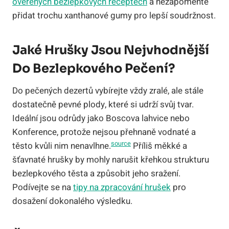
ověřených bezlepkových receptech
a nezapomeňte
přidat trochu xanthanové gumy pro lepší soudržnost.
Jaké Hrušky Jsou Nejvhodnější
Do Bezlepkového Pečení?
Do pečených dezertů vybírejte vždy zralé, ale stále
dostatečně pevné plody, které si udrží svůj tvar.
Ideální jsou odrůdy jako Boscova lahvice nebo
Konference, protože nejsou přehnaně vodnaté a
source
těsto kvůli nim nenavlhne.
Příliš měkké a
šťavnaté hrušky by mohly narušit křehkou strukturu
bezlepkového těsta a způsobit jeho sražení.
Podívejte se na
tipy na zpracování hrušek
pro
dosažení dokonalého výsledku.