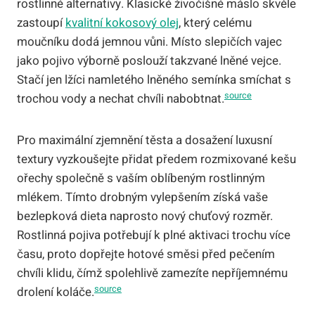
rostlinné alternativy. Klasické živočišné máslo skvěle
zastoupí
kvalitní kokosový olej
, který celému
moučníku dodá jemnou vůni. Místo slepičích vajec
jako pojivo výborně poslouží takzvané lněné vejce.
Stačí jen lžíci namletého lněného semínka smíchat s
source
trochou vody a nechat chvíli nabobtnat.
Pro maximální zjemnění těsta a dosažení luxusní
textury vyzkoušejte přidat předem rozmixované kešu
ořechy společně s vaším oblíbeným rostlinným
mlékem. Tímto drobným vylepšením získá vaše
bezlepková dieta naprosto nový chuťový rozměr.
Rostlinná pojiva potřebují k plné aktivaci trochu více
času, proto dopřejte hotové směsi před pečením
chvíli klidu, čímž spolehlivě zamezíte nepříjemnému
source
drolení koláče.