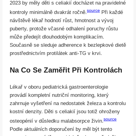
2023 by měly děti s celiakií docházet na pravidelné
source
kontroly minimálně dvakrát ročně.
Při každé
návštěvě lékař hodnotí růst, hmotnost a vývoj
puberty, protože včasné odhalení poruchy růstu
může předejít dlouhodobým komplikacím.
Současně se sleduje adherence k bezlepkové dietě
prostřednictvím protilátek anti-TG v krvi.
Na Co Se Zaměřit Při Kontrolách
Lékař v oboru pediatrická gastroenterologie
provádí kompletní nutriční monitoring, který
zahrnuje vyšetření na nedostatek železa a kontrolu
kostní denzity. Děti s celiakií jsou totiž ohroženy
source
osteopénií v důsledku malabsorpce živin.
Podle aktuálních doporučení by měl být tento