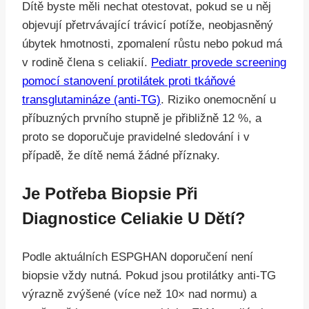
Dítě byste měli nechat otestovat, pokud se u něj
objevují přetrvávající trávicí potíže, neobjasněný
úbytek hmotnosti, zpomalení růstu nebo pokud má
v rodině člena s celiakií.
Pediatr provede screening
pomocí stanovení protilátek proti tkáňové
transglutamináze (anti-TG)
. Riziko onemocnění u
příbuzných prvního stupně je přibližně 12 %, a
proto se doporučuje pravidelné sledování i v
případě, že dítě nemá žádné příznaky.
Je Potřeba Biopsie Při
Diagnostice Celiakie U Dětí?
Podle aktuálních ESPGHAN doporučení není
biopsie vždy nutná. Pokud jsou protilátky anti-TG
výrazně zvýšené (více než 10× nad normu) a