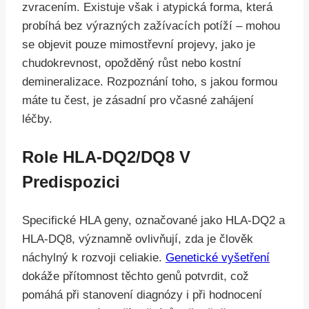
zvracením. Existuje však i atypická forma, která
probíhá bez výrazných zažívacích potíží – mohou
se objevit pouze mimostřevní projevy, jako je
chudokrevnost, opožděný růst nebo kostní
demineralizace. Rozpoznání toho, s jakou formou
máte tu čest, je zásadní pro včasné zahájení
léčby.
Role HLA-DQ2/DQ8 V
Predispozici
Specifické HLA geny, označované jako HLA-DQ2 a
HLA-DQ8, významně ovlivňují, zda je člověk
náchylný k rozvoji celiakie.
Genetické vyšetření
dokáže přítomnost těchto genů potvrdit, což
pomáhá při stanovení diagnózy i při hodnocení