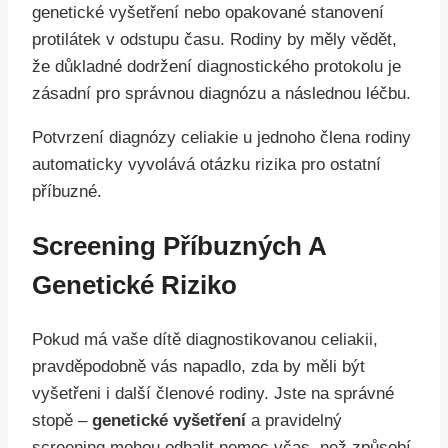
genetické vyšetření nebo opakované stanovení
protilátek v odstupu času. Rodiny by měly vědět,
že důkladné dodržení diagnostického protokolu je
zásadní pro správnou diagnózu a následnou léčbu.
Potvrzení diagnózy celiakie u jednoho člena rodiny
automaticky vyvolává otázku rizika pro ostatní
příbuzné.
Screening Příbuzných A
Genetické Riziko
Pokud má vaše dítě diagnostikovanou celiakii,
pravděpodobně vás napadlo, zda by měli být
vyšetřeni i další členové rodiny. Jste na správné
stopě –
genetické vyšetření
a pravidelný
screening mohou odhalit nemoc včas, než způsobí