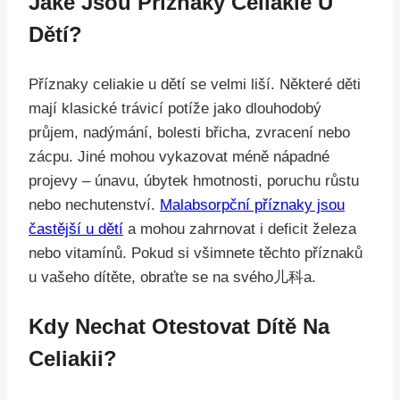
Jaké Jsou Příznaky Celiakie U
Dětí?
Příznaky celiakie u dětí se velmi liší. Některé děti
mají klasické trávicí potíže jako dlouhodobý
průjem, nadýmání, bolesti břicha, zvracení nebo
zácpu. Jiné mohou vykazovat méně nápadné
projevy – únavu, úbytek hmotnosti, poruchu růstu
nebo nechutenství.
Malabsorpční příznaky jsou
častější u dětí
a mohou zahrnovat i deficit železa
nebo vitamínů. Pokud si všimnete těchto příznaků
u vašeho dítěte, obraťte se na svého儿科a.
Kdy Nechat Otestovat Dítě Na
Celiakii?