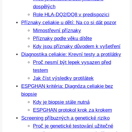
dospělých
Role HLA-DQ2/DQ8 v predispozici
Příznaky celiakie u dětí: Na co si dát pozor
Mimostřevní příznaky
Příznaky podle věku dítěte
Kdy jsou příznaky důvodem k vyšetření
Diagnostika celiakie: Krevní testy a protilátky
Proč nesmí být lepek vysazen před
testem
Jak číst výsledky protilátek
ESPGHAN kritéria: Diagnóza celiakie bez
biopsie
Kdy je biopsie stále nutná
ESPGHAN protokol krok za krokem
Screening příbuzných a genetické riziko
Proč je genetické testování užitečné