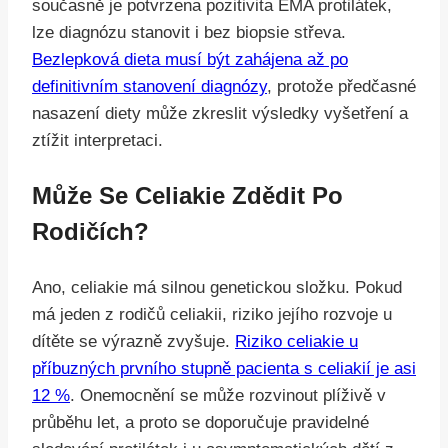
současně je potvrzena pozitivita EMA protilátek,
lze diagnózu stanovit i bez biopsie střeva.
Bezlepková dieta musí být zahájena až po
definitivním stanovení diagnózy
, protože předčasné
nasazení diety může zkreslit výsledky vyšetření a
ztížit interpretaci.
Může Se Celiakie Zdědit Po
Rodičích?
Ano, celiakie má silnou genetickou složku. Pokud
má jeden z rodičů celiakii, riziko jejího rozvoje u
dítěte se výrazně zvyšuje.
Riziko celiakie u
příbuzných prvního stupně pacienta s celiakií je asi
12 %
. Onemocnění se může rozvinout plíživě v
průběhu let, a proto se doporučuje pravidelné