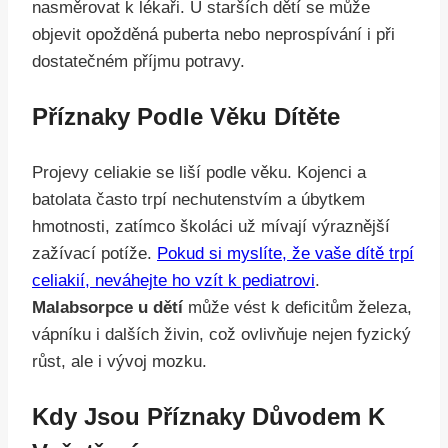
nasměrovat k lékaři. U starších dětí se může
objevit opožděná puberta nebo neprospívání i při
dostatečném příjmu potravy.
Příznaky Podle Věku Dítěte
Projevy celiakie se liší podle věku. Kojenci a
batolata často trpí nechutenstvím a úbytkem
hmotnosti, zatímco školáci už mívají výraznější
zažívací potíže.
Pokud si myslíte, že vaše dítě trpí
celiakií, neváhejte ho vzít k pediatrovi
.
Malabsorpce u dětí
může vést k deficitům železa,
vápníku i dalších živin, což ovlivňuje nejen fyzický
růst, ale i vývoj mozku.
Kdy Jsou Příznaky Důvodem K