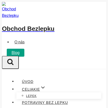
Přeskočit
na
obsah
Obchod Bezlepku
O nás
Blog
ÚVOD
CELIAKIE
LEPEK
POTRAVINY BEZ LEPKU