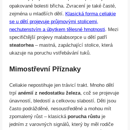
opakované bolesti břicha. Zvracení je také časté,
zejména u mladších dětí.
Klasická forma celiakie
se u dětí projevuje průjmovými stolicemi,
nechutenstvím a úbytkem tělesné hmotnosti
. Mezi
specifičtější projevy malabsorpce u dětí patří
steatorhea
– mastná, zapáchající stolice, která
ukazuje na poruchu vstřebávání tuků.
Mimostřevní Příznaky
Celiakie nepostihuje jen trávicí trakt. Mnoho dětí
trpí
anémií z nedostatku železa
, což se projevuje
únavností, bledostí a celkovou slabostí. Děti jsou
často podrážděné, nesoustředěné a mohou mít
zpomalený růst – klasická
porucha růstu
je
jedním z varovných signálů, který by měl rodiče