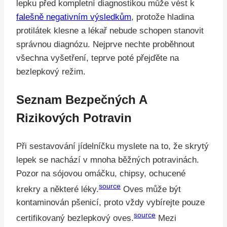
lepku před kompletní diagnostikou může vést k
falešně negativním výsledkům
, protože hladina
protilátek klesne a lékař nebude schopen stanovit
správnou diagnózu. Nejprve nechte proběhnout
všechna vyšetření, teprve poté přejďěte na
bezlepkový režim.
Seznam Bezpečných A
Rizikových Potravin
Při sestavování jídelníčku myslete na to, že skrytý
lepek se nachází v mnoha běžných potravinách.
Pozor na sójovou omáčku, chipsy, ochucené
source
krekry a některé léky.
Oves může být
kontaminován pšenicí, proto vždy vybírejte pouze
source
certifikovaný bezlepkový oves.
Mezi