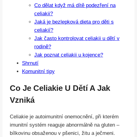
Co dělat když má dítě podezření na
celiakii?
Jaká je bezlepková dieta pro děti s
celiakií?
Jak často kontrolovat celiakii u dětí v
rodině?
Jak poznat celiakii u kojence?
Shrnutí
Komunitní tipy
Co Je Celiakie U Dětí A Jak
Vzniká
Celiakie je autoimunitní onemocnění, při kterém
imunitní systém reaguje abnormálně na gluten –
bílkovinu obsaženou v pšenici, žitu a ječmeni.