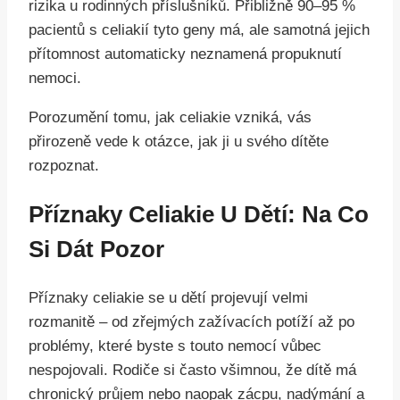
rizika u rodinných příslušníků. Přibližně 90–95 %
pacientů s celiakií tyto geny má, ale samotná jejich
přítomnost automaticky neznamená propuknutí
nemoci.
Porozumění tomu, jak celiakie vzniká, vás
přirozeně vede k otázce, jak ji u svého dítěte
rozpoznat.
Příznaky Celiakie U Dětí: Na Co
Si Dát Pozor
Příznaky celiakie se u dětí projevují velmi
rozmanitě – od zřejmých zažívacích potíží až po
problémy, které byste s touto nemocí vůbec
nespojovali. Rodiče si často všimnou, že dítě má
chronický průjem nebo naopak zácpu, nadýmání a