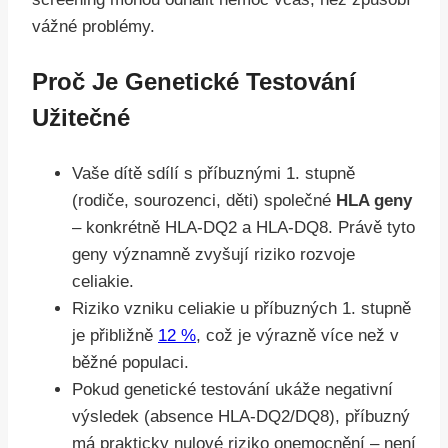
vážné problémy.
Proč Je Genetické Testování
Užitečné
Vaše dítě sdílí s příbuznými 1. stupně
(rodiče, sourozenci, děti) společné
HLA geny
– konkrétně HLA-DQ2 a HLA-DQ8. Právě tyto
geny významně zvyšují riziko rozvoje
celiakie.
Riziko vzniku celiakie u příbuzných 1. stupně
je přibližně
12 %
, což je výrazně více než v
běžné populaci.
Pokud genetické testování ukáže negativní
výsledek (absence HLA-DQ2/DQ8), příbuzný
má prakticky nulové riziko onemocnění – není