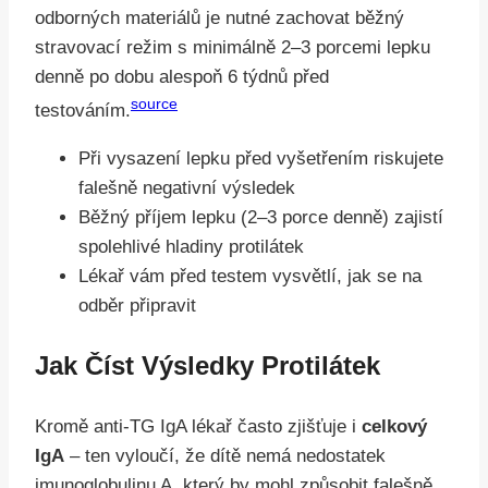
odborných materiálů je nutné zachovat běžný
stravovací režim s minimálně 2–3 porcemi lepku
denně po dobu alespoň 6 týdnů před
source
testováním.
Při vysazení lepku před vyšetřením riskujete
falešně negativní výsledek
Běžný příjem lepku (2–3 porce denně) zajistí
spolehlivé hladiny protilátek
Lékař vám před testem vysvětlí, jak se na
odběr připravit
Jak Číst Výsledky Protilátek
Kromě anti-TG IgA lékař často zjišťuje i
celkový
IgA
– ten vyloučí, že dítě nemá nedostatek
imunoglobulinu A, který by mohl způsobit falešně