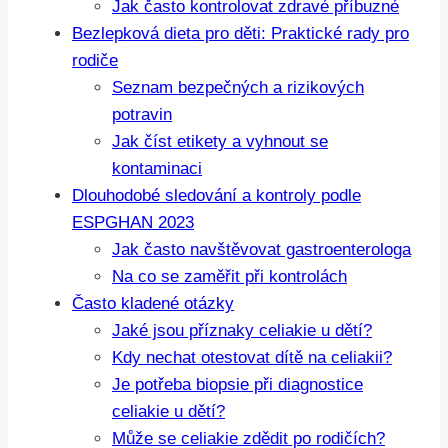
Jak často kontrolovat zdravé příbuzné
Bezlepková dieta pro děti: Praktické rady pro
rodiče
Seznam bezpečných a rizikových
potravin
Jak číst etikety a vyhnout se
kontaminaci
Dlouhodobé sledování a kontroly podle
ESPGHAN 2023
Jak často navštěvovat gastroenterologa
Na co se zaměřit při kontrolách
Často kladené otázky
Jaké jsou příznaky celiakie u dětí?
Kdy nechat otestovat dítě na celiakii?
Je potřeba biopsie při diagnostice
celiakie u dětí?
Může se celiakie zdědit po rodičích?