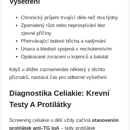
Vyšetření
Chronický průjem trvající déle než dva týdny
Zpomalený růst nebo neprospívání bez
zjevné příčiny
Přetrvávající bolesti břicha a nadýmání
Únava a bledost spojená s nechutenstvím
Opakované zvracení u kojenců a batolat
Když u dítěte zaznamenáte některý z těchto
příznaků, nastává čas pro odborné vyšetření.
Diagnostika Celiakie: Krevní
Testy A Protilátky
Screening celiakie u dětí vždy začíná
stanovením
protilátek anti-TG IgA
– tedy protilátek