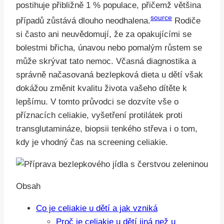
postihuje přibližně 1 % populace, přičemž většina
source
případů zůstává dlouho neodhalena.
Rodiče
si často ani neuvědomují, že za opakujícími se
bolestmi břicha, únavou nebo pomalým růstem se
může skrývat tato nemoc. Včasná diagnostika a
správně načasovaná bezlepková dieta u dětí však
dokážou změnit kvalitu života vašeho dítěte k
lepšímu. V tomto průvodci se dozvíte vše o
příznacích celiakie, vyšetření protilátek proti
transglutamináze, biopsii tenkého střeva i o tom,
kdy je vhodný čas na screening celiakie.
Obsah
Co je celiakie u dětí a jak vzniká
Proč je celiakie u dětí jiná než u