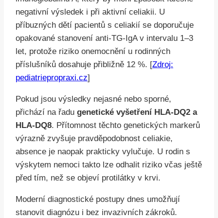
negativní výsledek i při aktivní celiakii. U
příbuzných dětí pacientů s celiakií se doporučuje
opakované stanovení anti-TG-IgA v intervalu 1–3
let, protože riziko onemocnění u rodinných
příslušníků dosahuje přibližně 12 %. [
Zdroj:
pediatriepropraxi.cz
]
Pokud jsou výsledky nejasné nebo sporné,
přichází na řadu
genetické vyšetření HLA-DQ2 a
HLA-DQ8
. Přítomnost těchto genetických markerů
výrazně zvyšuje pravděpodobnost celiakie,
absence je naopak prakticky vylučuje. U rodin s
výskytem nemoci takto lze odhalit riziko včas ještě
před tím, než se objeví protilátky v krvi.
Moderní diagnostické postupy dnes umožňují
stanovit diagnózu i bez invazivních zákroků.