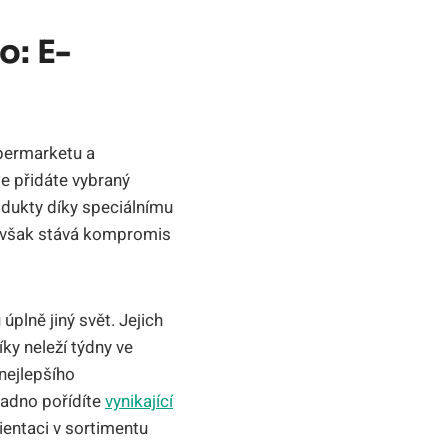
o: E-
permarketu a
e přidáte vybraný
odukty díky speciálnímu
e však stává kompromis
plně jiný svět. Jejich
ky neleží týdny ve
nejlepšího
nadno pořídíte
vynikající
rientaci v sortimentu