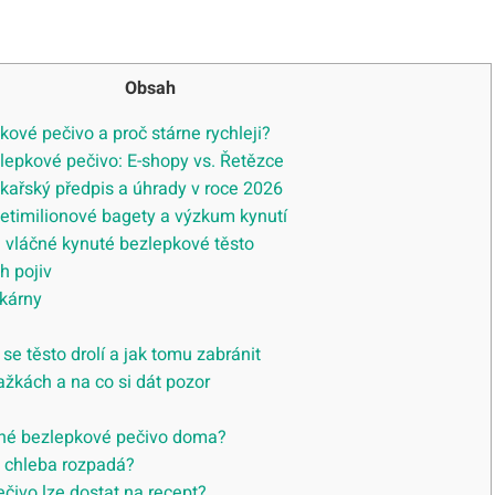
Obsah
pkové pečivo a proč stárne rychleji?
lepkové pečivo: E-shopy vs. Řetězce
kařský předpis a úhrady v roce 2026
setimilionové bagety a výzkum kynutí
 vláčné kynuté bezlepkové těsto
h pojiv
kárny
se těsto drolí a jak tomu zabránit
ažkách a na co si dát pozor
né bezlepkové pečivo doma?
 chleba rozpadá?
čivo lze dostat na recept?