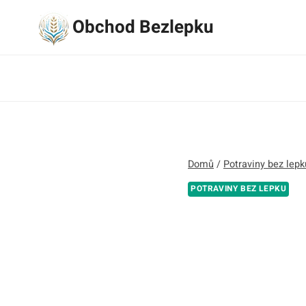
Přeskočit
Obchod Bezlepku
na
obsah
Domů
/
Potraviny bez lepk
POTRAVINY BEZ LEPKU