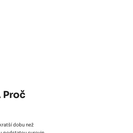
A Proč
 kratší dobu než
u podstatou surovin.