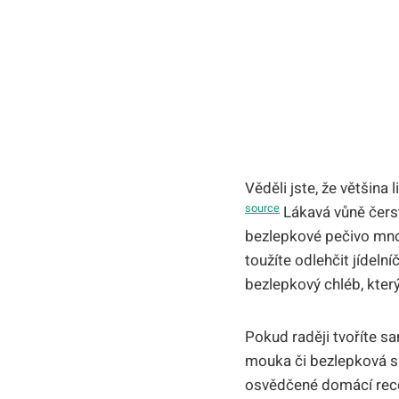
Věděli jste, že většina
source
Lákavá vůně čerst
bezlepkové pečivo mnoh
toužíte odlehčit jídel
bezlepkový chléb, který
Pokud raději tvoříte s
mouka či bezlepková s
osvědčené domácí rece