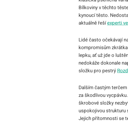
Bílkoviny v těchto těs
kynoucí těsto. Nedosta
aktuálně řeší
experti v
Lidé často očekávají n
kompromisům zkrátka n
lepku, ať už jde o lušt
nedokáže dokonale napo
složku pro pestrý
Rozd
Dalším častým terčem k
za škodlivou vycpávku.
škrobové složky nezby
uspokojivou strukturu 
Jejich přítomnosti se 