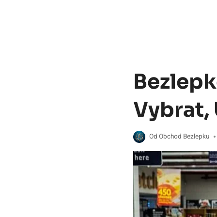
Bezlepk
Vybrat,
Od
Obchod Bezlepku