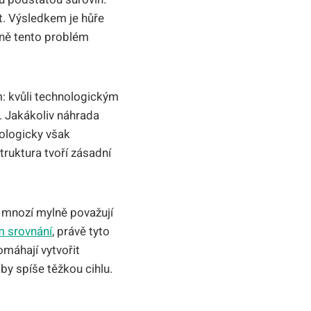
t. Výsledkem je hůře
sně tento problém
m: kvůli technologickým
 Jakákoliv náhrada
nologicky však
truktura tvoří zásadní
 mnozí mylně považují
m srovnání
, právě tyto
máhají vytvořit
by spíše těžkou cihlu.