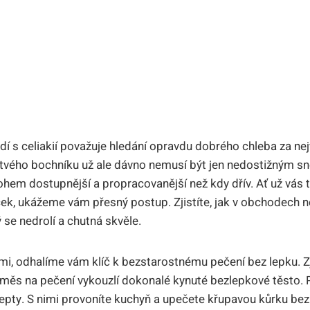
 lidí s celiakií považuje hledání opravdu dobrého chleba za ne
vého bochníku už ale dávno nemusí být jen nedostižným sne
em dostupnější a propracovanější než kdy dřív. Ať už vás tr
níček, ukážeme vám přesný postup. Zjistíte, jak v obchodech 
 se nedrolí a chutná skvěle.
ami, odhalíme vám klíč k bezstarostnému pečení bez lepku. Zj
měs na pečení vykouzlí dokonalé kynuté bezlepkové těsto. 
pty. S nimi provoníte kuchyň a upečete křupavou kůrku be