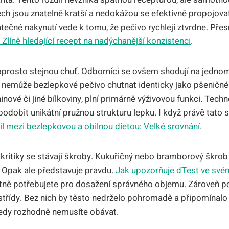
tech jsou znatelně kratší a nedokážou se efektivně propojova
tečné nakynutí vede k tomu, že pečivo rychleji ztvrdne. Pře
e Zlíně hledající recept na nadýchanější konzistenci
.
aprosto stejnou chuť. Odborníci se ovšem shodují na jedno
emůže bezlepkové pečivo chutnat identicky jako pšeničné.
ěninové či jiné bílkoviny, plní primárně výživovou funkci. Tech
dobit unikátní pružnou strukturu lepku. I když právě tato s
íl mezi bezlepkovou a obilnou dietou: Velké srovnání
.
ritiky se stávají škroby. Kukuřičný nebo bramborový škrob
 Opak ale představuje pravdu.
Jak upozorňuje dTest ve své
tně potřebujete pro dosažení správného objemu. Zároveň po
střídy. Bez nich by těsto nedrželo pohromadě a připomínalo 
tedy rozhodně nemusíte obávat.