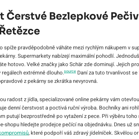
 Čerstvé Bezlepkové Pečiv
 Řetězce
do spíže pravděpodobně váháte mezi rychlým nákupem v su
ekárny. Supermarkety nabízejí maximální pohodlí. Jednoduš
te hotovo. Velké značky jako Schär zde dominují. Jejich pr
source
 v regálech extrémně dlouho.
Daní za tuto trvanlivost s
 opravdové z pekárny se zkrátka nevyrovná.
 radost z jídla, specializované online pekárny vám otevřou ú
je denní čerstvost a poctivá ruční výroba. Bochníky ani rohlí
ám putují bezprostředně po vytažení z pece. Při výběru toho 
e-shopu hledejte prodejce pečící na objednávku. Dnes už s
 kompromisů
, které podpoří váš zdravý jídelníček. Skvělou o