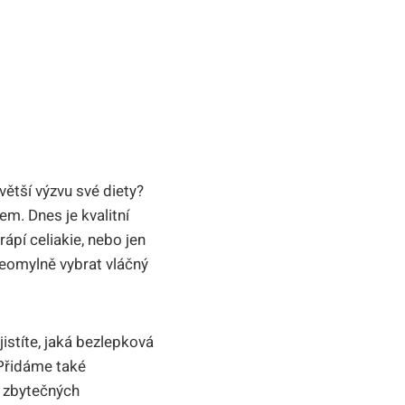
jvětší výzvu své diety?
m. Dnes je kvalitní
ápí celiakie, nebo jen
neomylně vybrat vláčný
istíte, jaká bezlepková
Přidáme také
z zbytečných