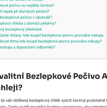
kové pečivo co nejdéle čerstvé?
it lepek při domácím pečení?
í bezlepkové pečivo v obchodě?
epkový chleba z domácí pekárny?
ný bezlepkový jídelníček
časté dotazy: kde koupit bezlepkove pecivo pruvodce nakupy
ledovat téma kde koupit bezlepkove pecivo pruvodce nakupy?
 postupy a doporučení odborníků?
valitní Bezlepkové Pečivo 
hleji?
, že váš oblíbený bezlepkový chléb vydrží čerstvý podstatně
anta. Tento rozdíl nevzniká špatnou recepturou, ale samotno