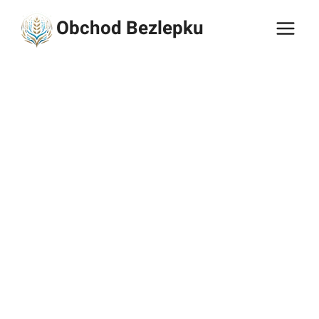
Přeskočit
Obchod Bezlepku
na
obsah