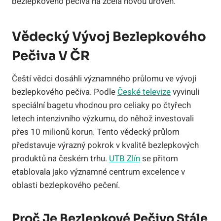
bezlepkového pečiva na zcela novou úroveň.
Vědecký Vývoj Bezlepkového
Pečiva V ČR
Čeští vědci dosáhli významného průlomu ve vývoji
bezlepkového pečiva. Podle
České televize
vyvinuli
speciální bagetu vhodnou pro celiaky po čtyřech
letech intenzivního výzkumu, do něhož investovali
přes 10 milionů korun. Tento vědecký průlom
představuje výrazný pokrok v kvalitě bezlepkových
produktů na českém trhu.
UTB Zlín
se přitom
etablovala jako významné centrum excelence v
oblasti bezlepkového pečení.
Proč Je Bezlepkové Pečivo Stále