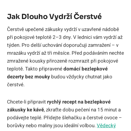
Jak Dlouho Vydrží Čerstvé
Čerstvě upečené zákusky vydrží v uzavřené nádobě
při pokojové teplotě 2–3 dny. V lednici vám vydrží až
týden. Pro delší uchování doporučuji zamražení – v
mrazáku vydrží až tři měsíce. Před podáváním nechte
zmražené kousky přirozeně rozmrazit při pokojové
teplotě. Takto připravené
domácí bezlepkové
dezerty bez mouky
budou vždycky chutnat jako
čerstvé.
Chcete-li připravit
rychlý recept na bezlepkové
zákusky ke kávě
, zkraťte dobu pečení na 15 minut a
podávejte teplé. Přidejte šlehačku a čerstvé ovoce –
borůvky nebo maliny jsou ideální volbou.
Vědecký