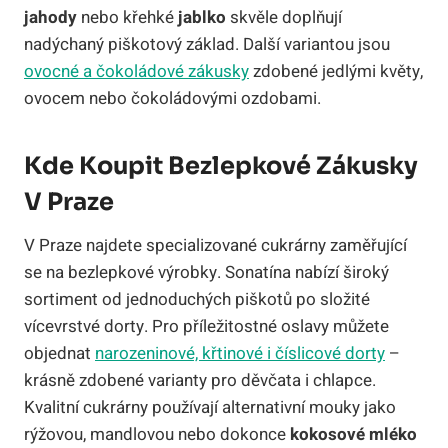
jahody
nebo křehké
jablko
skvěle doplňují
nadýchaný piškotový základ. Další variantou jsou
ovocné a čokoládové zákusky
zdobené jedlými květy,
ovocem nebo čokoládovými ozdobami.
Kde Koupit Bezlepkové Zákusky
V Praze
V Praze najdete specializované cukrárny zaměřující
se na bezlepkové výrobky. Sonatína nabízí široký
sortiment od jednoduchých piškotů po složité
vícevrstvé dorty. Pro příležitostné oslavy můžete
objednat
narozeninové, křtinové i číslicové dorty
–
krásně zdobené varianty pro děvčata i chlapce.
Kvalitní cukrárny používají alternativní mouky jako
rýžovou, mandlovou nebo dokonce
kokosové mléko