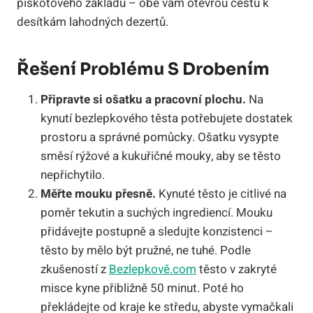
piškotového základu – obě vám otevřou cestu k
desítkám lahodných dezertů.
Řešení Problému S Drobením
Připravte si ošatku a pracovní plochu.
Na
kynutí bezlepkového těsta potřebujete dostatek
prostoru a správné pomůcky. Ošatku vysypte
směsí rýžové a kukuřičné mouky, aby se těsto
nepřichytilo.
Měřte mouku přesně.
Kynuté těsto je citlivé na
poměr tekutin a suchých ingrediencí. Mouku
přidávejte postupně a sledujte konzistenci –
těsto by mělo být pružné, ne tuhé. Podle
zkušeností z
Bezlepkově.com
těsto v zakryté
misce kyne přibližně 50 minut. Poté ho
překládejte od kraje ke středu, abyste vymačkali