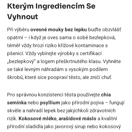
Kterým Ingrediencím Se
Vyhnout
Při výběru
ovesné mouky bez lepku
buďte obzvlášť
opatrní – i když je oves sama o sobě bezlepková,
téměř vždy hrozí riziko křížové kontaminace s
pšenicí. Vždy vybírejte výrobky s certifikací
„bezlepkový“ a logem přeškrtnutého klasu. Vyhněte
se také levným náhradám s vysokým podílem
škrobů, které sice poopraví těsto, ale zničí chuť.
Pro správnou konzistenci těsta používejte
chia
semínka
nebo
psyllium
jako přírodní pojiva – fungují
skvěle a nahradí lepek bez jakýchkoli zdravotních
rizik.
Kokosové mléko
,
arašídové máslo
a kvalitní
přírodní sladidla jako javorový sirup nebo kokosový