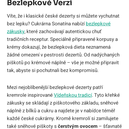
Bezlepkové Verzi
Víte, že i klasické české dezerty si můžete vychutnat
bez lepku? Cukrárna Sonatína nabízí
bezlepkové
zákusky
, které zachovávají autentickou chuť
tradičních receptur. Speciálně připravené korpusy a
krémy dokazují, že bezlepková dieta neznamená
žádné omezení v pestrosti dezertů. Od nadýchaných
piškotů po krémové náplně – vše je možné připravit
tak, abyste si pochutnali bez kompromisů.
Mezi nejoblíbenější bezlepkové dezerty patří
kremrole inspirované
Vídeňskou tradicí
. Tyto křehké
zákusky se skládají z piškotového základu, sněhové
náplně z bílků a cukru a najdete je v nabídce téměř
každé české cukrárny. Kromě kremrolí si zamilujete
také sněhové piškoty s
čerstvým ovocem
– šťavnaté