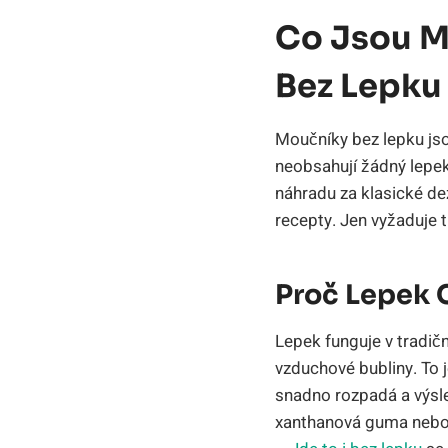
Co Jsou M
Bez Lepku
Moučníky bez lepku jsou
neobsahují žádný lepek 
náhradu za klasické de
recepty. Jen vyžaduje t
Proč Lepek 
Lepek funguje v tradič
vzduchové bubliny. To j
snadno rozpadá a výsle
xanthanová guma nebo p