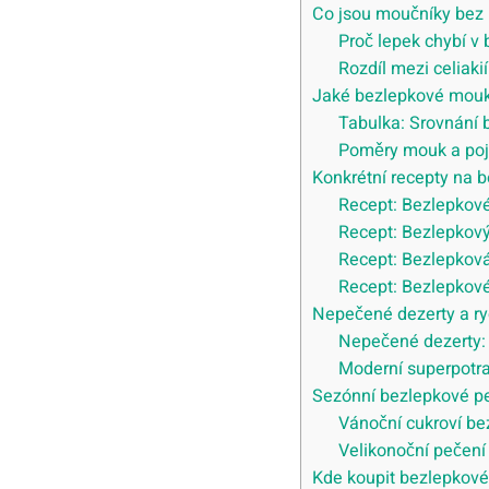
Co jsou moučníky bez 
Proč lepek chybí v
Rozdíl mezi celiakií
Jaké bezlepkové mouky
Tabulka: Srovnání
Poměry mouk a poji
Konkrétní recepty na 
Recept: Bezlepkov
Recept: Bezlepkov
Recept: Bezlepkov
Recept: Bezlepkové
Nepečené dezerty a r
Nepečené dezerty: K
Moderní superpotr
Sezónní bezlepkové pe
Vánoční cukroví be
Velikonoční pečení
Kde koupit bezlepkové s