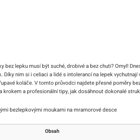
ky bez lepku musí být suché, drobivé a bez chuti? Omyl! Dnes
íky nim si i celiaci a lidé s intolerancí na lepek vychutnají 
řupavé koláče. V tomto průvodci najdete přesné poměry be
a krokem a profesionální tipy, jak dosáhnout dokonalé struk
Obsah