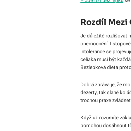
– Jde to i bez lepku
se 
Rozdíl Mezi 
Je důležité rozlišovat m
onemocnění. I stopové 
intolerance se projevu
celiaka musí být každá 
Bezlepková dieta proto
Dobrá zpráva je, že mo
dezerty, tak slané kolá
trochou praxe zvládnete
Když už rozumíte zákla
pomohou dosáhnout těc