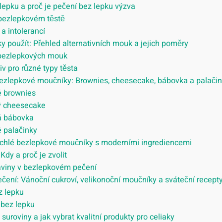
lepku a proč je pečení bez lepku výzva
 bezlepkovém těstě
 a intolerancí
 použít: Přehled alternativních mouk a jejich poměry
 bezlepkových mouk
v pro různé typy těsta
bezlepkové moučníky: Brownies, cheesecake, bábovka a palači
é brownies
ý cheesecake
á bábovka
 palačinky
ychlé bezlepkové moučníky s moderními ingrediencemi
dy a proč je zvolit
aviny v bezlepkovém pečení
čení: Vánoční cukroví, velikonoční moučníky a sváteční recept
z lepku
 bez lepku
uroviny a jak vybrat kvalitní produkty pro celiaky