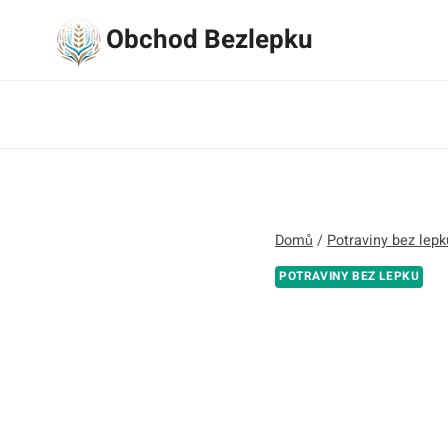
Přeskočit
Obchod Bezlepku
na
obsah
Domů
/
Potraviny bez lepk
POTRAVINY BEZ LEPKU