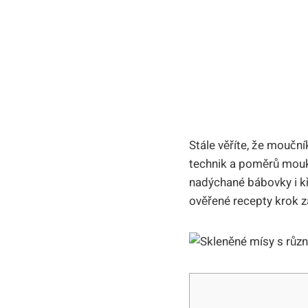
Stále věříte, že mouční
technik a poměrů mouk. D
nadýchané bábovky i k
ověřené recepty krok z