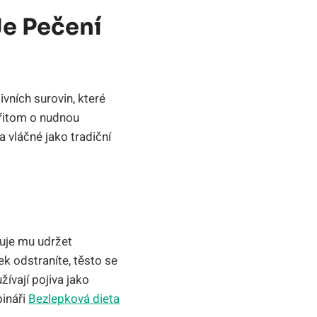
Je Pečení
ivních surovin, které
přitom o nudnou
 vláčné jako tradiční
ňuje mu udržet
ek odstraníte, těsto se
ívají pojiva jako
ináři
Bezlepková dieta