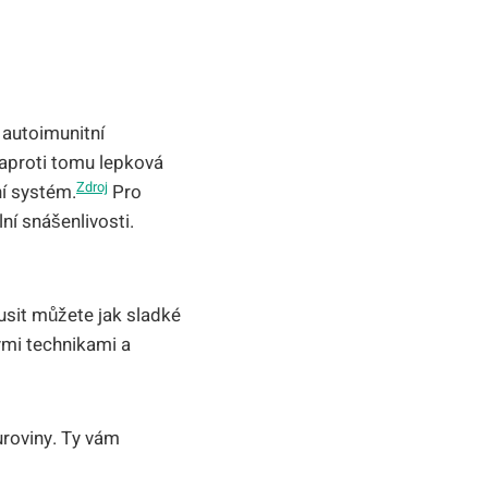
e autoimunitní
proti tomu lepková
Zdroj
ní systém.
Pro
ní snášenlivosti.
usit můžete jak sladké
nými technikami a
uroviny. Ty vám