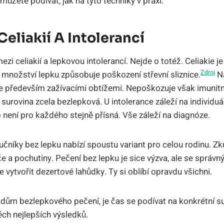
můžete podívat, jak na tyto techniky v praxi.
Celiakií A Intolerancí
ezi celiakií a lepkovou intolerancí. Nejde o totéž. Celiakie j
Zdroj
množství lepku způsobuje poškození střevní sliznice.
Na
je především zažívacími obtížemi. Nepoškozuje však imunit
surovina zcela bezlepková. U intolerance záleží na individuál
 není pro každého stejně přísná. Vše záleží na diagnóze.
učníky bez lepku nabízí spoustu variant pro celou rodinu. Zk
če a pochutiny. Pečení bez lepku je sice výzva, ale se správ
 vytvořit dezertové lahůdky. Ty si oblíbí opravdu všichni.
dům bezlepkového pečení, je čas se podívat na konkrétní s
h nejlepších výsledků.