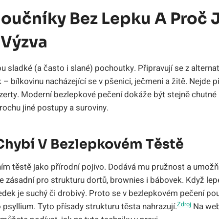
oučníky Bez Lepku A Proč 
 Výzva
 sladké (a často i slané) pochoutky. Připravují se z alternat
– bílkovinu nacházející se v pšenici, ječmeni a žitě. Nejde 
zerty. Moderní bezlepkové pečení dokáže být stejně chutné a
rochu jiné postupy a suroviny.
Chybí V Bezlepkovém Těstě
ním těstě jako přírodní pojivo. Dodává mu pružnost a umož
e zásadní pro strukturu dortů, brownies i bábovek. Když lep
dek je suchý či drobivý. Proto se v bezlepkovém pečení použ
Zdroj
syllium. Tyto přísady strukturu těsta nahrazují.
Na web