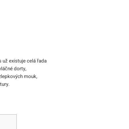
 už existuje celá řada
vláčné dorty,
zlepkových mouk,
tury.