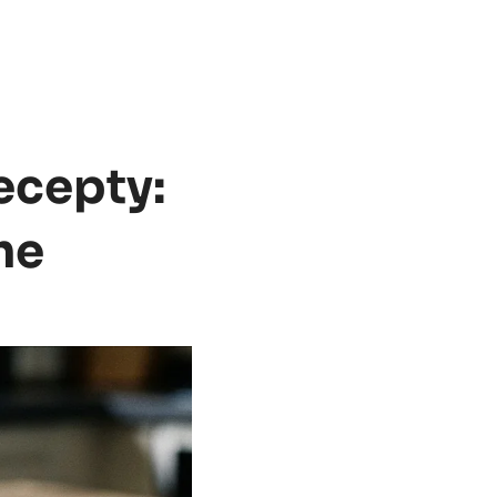
ecepty:
he