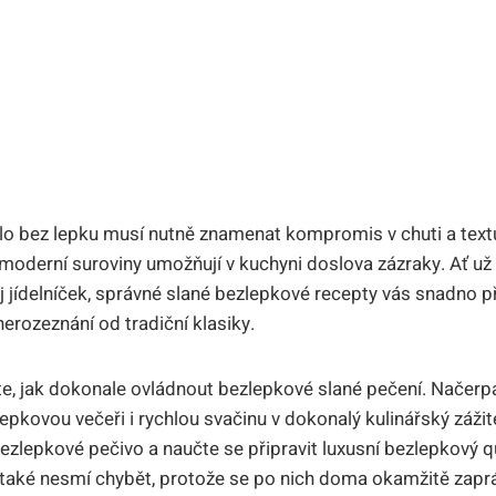
jídlo bez lepku musí nutně znamenat kompromis v chuti a tex
moderní suroviny umožňují v kuchyni doslova zázraky. Ať už v
ůj jídelníček, správné slané bezlepkové recepty vás snadno pře
nerozeznání od tradiční klasiky.
te, jak dokonale ovládnout bezlepkové slané pečení. Načerpá
pkovou večeři i rychlou svačinu v dokonalý kulinářský zážit
ezlepkové pečivo a naučte se připravit luxusní bezlepkový q
 také nesmí chybět, protože se po nich doma okamžitě zaprá