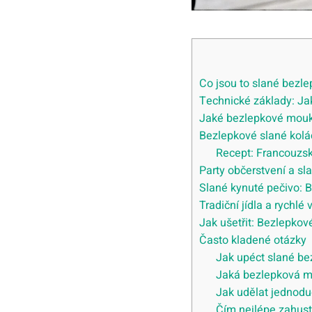
Co jsou to slané bezle
Technické základy: Ja
Jaké bezlepkové mouky
Bezlepkové slané kolá
Recept: Francouzsk
Party občerstvení a sl
Slané kynuté pečivo: 
Tradiční jídla a rychlé
Jak ušetřit: Bezlepkov
Často kladené otázky
Jak upéct slané be
Jaká bezlepková mo
Jak udělat jednodu
Čím nejlépe zahust