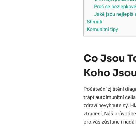
Proč se bezlepkové 
Jaké jsou nejlepší
Shrnutí
Komunitní tipy
Co Jsou T
Koho Jsou
Počáteční zjištění diag
trápí autoimunitní celia
zdraví nevyhnutelný. Hl
ztracení. Náš průvodce
pro vás zůstane i nadál