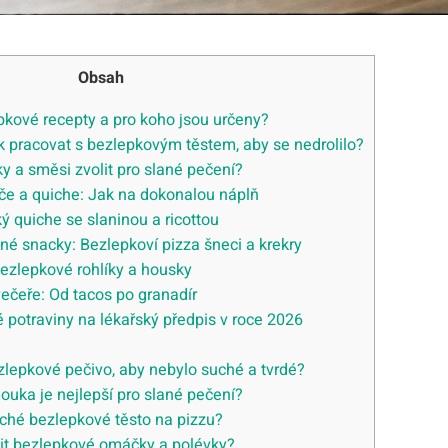
Obsah
pkové recepty a pro koho jsou určeny?
k pracovat s bezlepkovým těstem, aby se nedrolilo?
 a směsi zvolit pro slané pečení?
če a quiche: Jak na dokonalou náplň
ý quiche se slaninou a ricottou
ané snacky: Bezlepkoví pizza šneci a krekry
Bezlepkové rohlíky a housky
 večeře: Od tacos po granadír
é potraviny na lékařský předpis v roce 2026
zlepkové pečivo, aby nebylo suché a tvrdé?
uka je nejlepší pro slané pečení?
ché bezlepkové těsto na pizzu?
it bezlepkové omáčky a polévky?