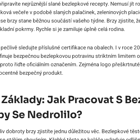
ipravíte nejrůznější slané bezlepkové recepty. Nemusí jít ro
pková večeře v podobě slaných palačinek, zeleninových plac
e brzy stane běžnou součástí vašeho týdne. Brzy zjistíte, ž
ladní pokrmy. Rychle si je zamiluje úplně celá rodina.
člivě sledujte příslušné certifikace na obalech. I v roce 20
finuje bezpečnou bezlepkovou potravinu striktním limitem 
proto řiďte oficiálním označením. Zejména logo přeškrtnut
rocentně bezpečný produkt.
 Základy: Jak Pracovat S B
by Se Nedrolilo?
v dobroty brzy zjistíte jednu důležitou věc. Bezlepkové těs
 se stálým chováním. Křehké těsto na koláče vyžaduje odlišn