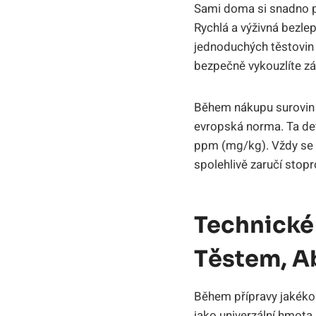
Sami doma si snadno př
Rychlá a výživná bezle
jednoduchých těstovin s
bezpečně vykouzlíte zák
Během nákupu surovin pe
evropská norma. Ta de
ppm (mg/kg). Vždy se 
spolehlivě zaručí stop
Technické
Těstem, A
Během přípravy jakékoli
jako univerzální hmota