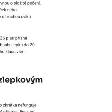
vnou o složité pečení.
iček nebo
e s trochou cviku
26 platí přísná
obsahu lepku do 20
ého klasu vám
ezlepkovým
to zkrátka nefunguje
ý přístup. Jinak se