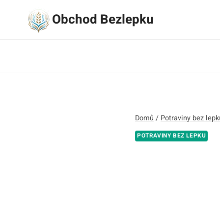
Přeskočit
Obchod Bezlepku
na
obsah
Domů
/
Potraviny bez lepk
POTRAVINY BEZ LEPKU