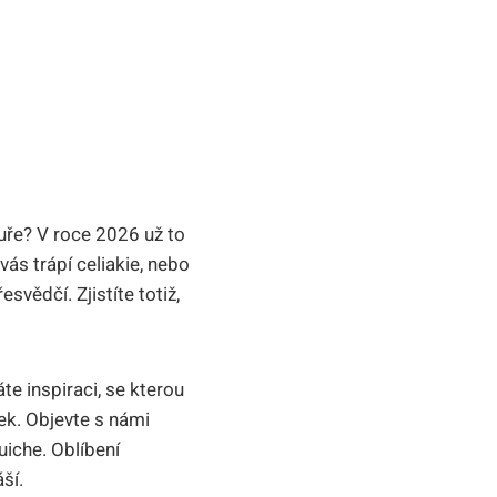
tuře? V roce 2026 už to
ás trápí celiakie, nebo
svědčí. Zjistíte totiž,
te inspiraci, se kterou
ek. Objevte s námi
uiche. Oblíbení
ší.