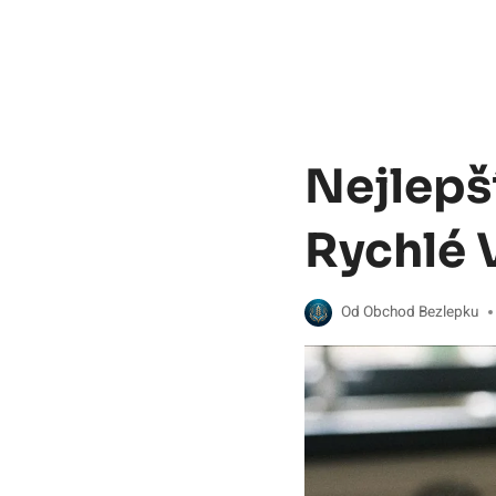
Nejlepš
Rychlé 
Od
Obchod Bezlepku