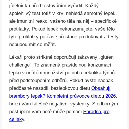
jídelníčku před testováním vyřadit. Každý
spolehlivý test totiž v krvi nehledá samotný lepek,
ale imunitní reakci vašeho těla na něj – specifické
protilátky. Pokud lepek nekonzumujete, vaše tělo
tyto protilátky po čase přestane produkovat a testy
nebudou mít co měřit.
Lékaři proto striktně doporučují takzvaný „gluten
challenge“. To znamená pravidelnou konzumaci
lepku v určitém množství po dobu několika týdnů
před podstoupením odběrů. Pokud byste naopak
předčasně nasadili bezlepkovou dietu
Obsahují
brambory lepek? Kompletní průvodce dietou 2026
,
hrozí vám falešně negativní výsledky. S odborným
postupem vám poté může pomoci
Poradna pro
celiaky
.