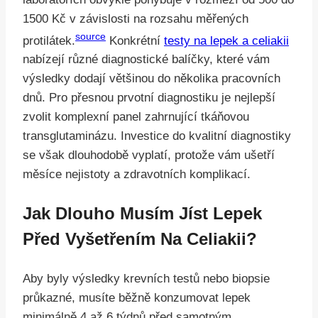
1500 Kč v závislosti na rozsahu měřených
source
protilátek.
Konkrétní
testy na lepek a celiakii
nabízejí různé diagnostické balíčky, které vám
výsledky dodají většinou do několika pracovních
dnů. Pro přesnou prvotní diagnostiku je nejlepší
zvolit komplexní panel zahrnující tkáňovou
transglutaminázu. Investice do kvalitní diagnostiky
se však dlouhodobě vyplatí, protože vám ušetří
měsíce nejistoty a zdravotních komplikací.
Jak Dlouho Musím Jíst Lepek
Před Vyšetřením Na Celiakii?
Aby byly výsledky krevních testů nebo biopsie
průkazné, musíte běžně konzumovat lepek
minimálně 4 až 6 týdnů před samotným