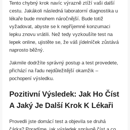
Tento chybný krok navíc výrazně ztíží vaši další
cestu. Jakákoli následná laboratorní diagnostika u
lékaře bude mnohem náročnější. Bude totiž
vyžadovat, abyste se k nepříjemné konzumaci
lepku znovu vrátili. Než tedy vyzkoušíte test na
lepek online, ujistěte se, že váš jídelníček zůstává
naprosto běžný.
Jakmile dodržíte správný postup a test provedete,
přichází na řadu nejdůležitější okamžik –
pochopení výsledku.
Pozitivní Výsledek: Jak Ho Číst
A Jaký Je Další Krok K Lékaři
Provedli jste domácí test a objevila se druhá
čárka? Poradíme, jak výsledek správně číst a co