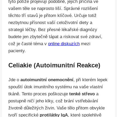
tyto potíže projevují podobně, jejich příčina ve
vašem těle se naprosto liší. Správné rozlišení
těchto tří stavů je přitom klíčové. Určuje totiž
nezbytnou přísnost vaší celoživotní diety a
strategii léčby. Bez přesné lékařské diagnózy
budete jen zbytečně tápat a riskovat své zdraví,
což je časté téma v
online diskuzích
mezi
pacienty.
Celiakie (autoimunitní Reakce)
Jde o
autoimunitní onemocnění
, při kterém lepek
spouští útok imunitního systému na vaše vlastní
tkáně. Tento proces poškozuje
tenké střevo
a
postupně ničí jeho klky, což brání vstřebávání
životně důležitých živin. Vaše tělo přitom obvykle
tvoří specifické
protilátky IgA
, které spolehlivě