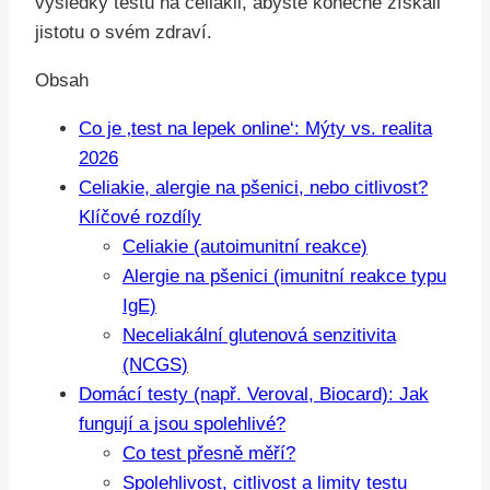
výsledky testu na celiakii, abyste konečně získali
jistotu o svém zdraví.
Obsah
Co je ‚test na lepek online‘: Mýty vs. realita
2026
Celiakie, alergie na pšenici, nebo citlivost?
Klíčové rozdíly
Celiakie (autoimunitní reakce)
Alergie na pšenici (imunitní reakce typu
IgE)
Neceliakální glutenová senzitivita
(NCGS)
Domácí testy (např. Veroval, Biocard): Jak
fungují a jsou spolehlivé?
Co test přesně měří?
Spolehlivost, citlivost a limity testu