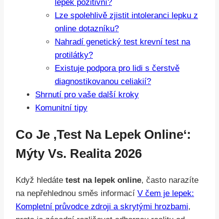
lepek pozitivní?
Lze spolehlivě zjistit intoleranci lepku z
online dotazníku?
Nahradí genetický test krevní test na
protilátky?
Existuje podpora pro lidi s čerstvě
diagnostikovanou celiakií?
Shrnutí pro vaše další kroky
Komunitní tipy
Co Je ‚test Na Lepek Online‘:
Mýty Vs. Realita 2026
Když hledáte
test na lepek online
, často narazíte
na nepřehlednou směs informací
V čem je lepek:
Kompletní průvodce zdroji a skrytými hrozbami
,