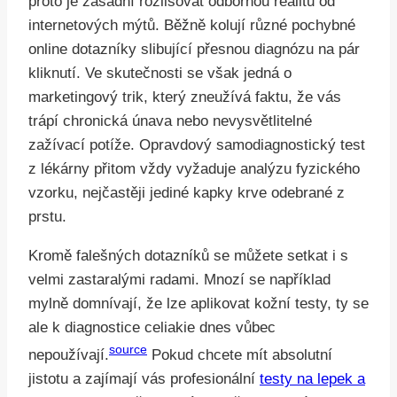
proto je zásadní rozlišovat odbornou realitu od
internetových mýtů. Běžně kolují různé pochybné
online dotazníky slibující přesnou diagnózu na pár
kliknutí. Ve skutečnosti se však jedná o
marketingový trik, který zneužívá faktu, že vás
trápí chronická únava nebo nevysvětlitelné
zažívací potíže. Opravdový samodiagnostický test
z lékárny přitom vždy vyžaduje analýzu fyzického
vzorku, nejčastěji jediné kapky krve odebrané z
prstu.
Kromě falešných dotazníků se můžete setkat i s
velmi zastaralými radami. Mnozí se například
mylně domnívají, že lze aplikovat kožní testy, ty se
ale k diagnostice celiakie dnes vůbec
source
nepoužívají.
Pokud chcete mít absolutní
jistotu a zajímají vás profesionální
testy na lepek a