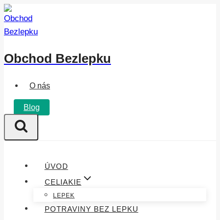
Přeskočit
na
obsah
Obchod Bezlepku
O nás
Blog
ÚVOD
CELIAKIE
LEPEK
POTRAVINY BEZ LEPKU