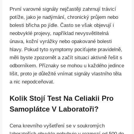
První varovné signály nejčastěji zahrnují trávicí
potíže, jako je nadýmání, chronický průjem nebo
bolesti břicha po jídle. Často se však objevují i
neobvyklé projevy, například nevysvětlitelná
únava, kožní vyrážky nebo opakované bolesti
hlavy. Pokud tyto symptomy pociťujete pravidelně,
měli byste zpozornět a začít situaci aktivně řešit s
odborníkem. Příznaky se mohou u každého jedince
lišit, proto je důležité vnímat signály vlastního těla
a nic nepodceňovat.
Kolik Stojí Test Na Celiakii Pro
Samoplátce V Laboratoři?
Cena krevního vyšetření se v soukromých
laboratořích obvykle pohybuje v rozmezí od 500 do