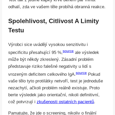
odhalí, zda ve vašem těle probíhá obranná reakce.
Spolehlivost, Citlivost A Limity
Testu
Výrobci sice uvádějí vysokou senzitivitu i
source
specificitu přesahující 95 %,
ale výsledek
může být někdy zkreslený. Zásadní problém
představuje riziko falešné negativity u lidí s
source
vrozeným deficitem celkového IgA.
Pokud
vaše tělo tyto protilátky netvoří, test je jednoduše
nezachytí, ačkoli problém reálně existuje. Proto
berte výsledek jako orientační, nikoli definitivní,
což potvrzují i
zkušenosti ostatních pacientů
.
Pamatujte, že jde o screening, nikoliv o finální