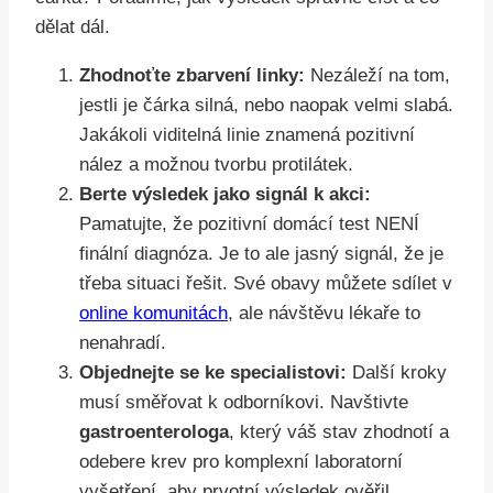
dělat dál.
Zhodnoťte zbarvení linky:
Nezáleží na tom,
jestli je čárka silná, nebo naopak velmi slabá.
Jakákoli viditelná linie znamená pozitivní
nález a možnou tvorbu protilátek.
Berte výsledek jako signál k akci:
Pamatujte, že pozitivní domácí test NENÍ
finální diagnóza. Je to ale jasný signál, že je
třeba situaci řešit. Své obavy můžete sdílet v
online komunitách
, ale návštěvu lékaře to
nenahradí.
Objednejte se ke specialistovi:
Další kroky
musí směřovat k odborníkovi. Navštivte
gastroenterologa
, který váš stav zhodnotí a
odebere krev pro komplexní laboratorní
vyšetření, aby prvotní výsledek ověřil.