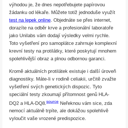
výhodou je, že dnes nepotřebujete papírovou
žádanku od lékaře. Můžete totiž jednoduše využít
test na lepek online
. Objednáte se přes internet,
dorazíte na odběr krve a profesionální laboratoře
jako Unilabs vám dodají výsledky velmi rychle.
Toto vyšetření pro samoplátce zahrnuje komplexní
krevní testy na protilátky, které poskytují mnohem
spolehlivější obraz a plnou odbornou garanci.
Kromě aktuálních protilátek existuje i další úroveň
diagnostiky. Máte-li v rodině celiakii, určitě zvažte
vyšetření svých genetických dispozic. Tyto
speciální testy zkoumají přítomnost genů HLA-
source
DQ2 a HLA-DQ8.
Neřeknou vám sice, zda
nemocí aktuálně trpíte, ale dokážou spolehlivě
vyloučit vaše vrozené predispozice.