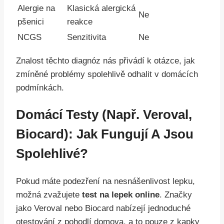
Alergie na
Klasická alergická
Ne
pšenici
reakce
NCGS
Senzitivita
Ne
Znalost těchto diagnóz nás přivádí k otázce, jak
zmíněné problémy spolehlivě odhalit v domácích
podmínkách.
Domácí Testy (např. Veroval,
Biocard): Jak Fungují A Jsou
Spolehlivé?
Pokud máte podezření na nesnášenlivost lepku,
možná zvažujete
test na lepek online
. Značky
jako Veroval nebo Biocard nabízejí jednoduché
otestování z pohodlí domova, a to pouze z kapky