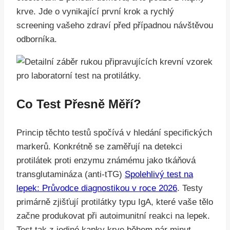
krve. Jde o vynikající první krok a rychlý
screening vašeho zdraví před případnou návštěvou
odborníka.
Co Test Přesně Měří?
Princip těchto testů spočívá v hledání specifických
markerů. Konkrétně se zaměřují na detekci
protilátek proti enzymu známému jako tkáňová
transglutamináza (anti-tTG)
Spolehlivý test na
lepek: Průvodce diagnostikou v roce 2026
. Testy
primárně zjišťují protilátky typu IgA, které vaše tělo
začne produkovat při autoimunitní reakci na lepek.
Test tak z jediné kapky krve během pár minut