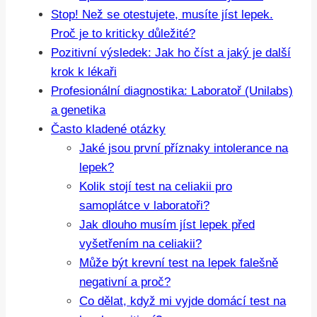
Stop! Než se otestujete, musíte jíst lepek.
Proč je to kriticky důležité?
Pozitivní výsledek: Jak ho číst a jaký je další
krok k lékaři
Profesionální diagnostika: Laboratoř (Unilabs)
a genetika
Často kladené otázky
Jaké jsou první příznaky intolerance na
lepek?
Kolik stojí test na celiakii pro
samoplátce v laboratoři?
Jak dlouho musím jíst lepek před
vyšetřením na celiakii?
Může být krevní test na lepek falešně
negativní a proč?
Co dělat, když mi vyjde domácí test na