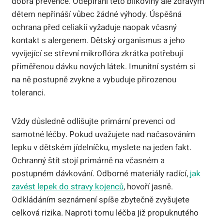
dobrá prevence. Odepírání této bílkoviny ale zdravým
dětem nepřináší vůbec žádné výhody. Úspěšná
ochrana před celiakií vyžaduje naopak včasný
kontakt s alergenem. Dětský organismus a jeho
vyvíjející se střevní mikroflóra zkrátka potřebují
přiměřenou dávku nových látek. Imunitní systém si
na ně postupně zvykne a vybuduje přirozenou
toleranci.
Vždy důsledně odlišujte primární prevenci od
samotné léčby. Pokud uvažujete nad načasováním
lepku v dětském jídelníčku, myslete na jeden fakt.
Ochranný štít stojí primárně na včasném a
postupném dávkování. Odborné materiály radící,
jak
zavést lepek do stravy kojenců
, hovoří jasně.
Odkládáním seznámení spíše zbytečně zvyšujete
celková rizika. Naproti tomu léčba již propuknutého