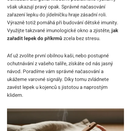
však ukazují pravý opak. Správné načasování
zařazení lepku do jídelníčku hraje zásadní roli.
Výrazně totiž pomáhá při budování dětské imunity.
Využijte takzvané imunologické okno a zjistěte,
jak
zařadit lepek do příkrmů
zcela bez stresu.
Ať už zvolíte první obilnou kaši, nebo postupné
ochutnávání z vašeho talíře, získáte od nás jasný
návod. Poradíme vám správné načasování a
ukážeme varovné signály. Díky tomu zvládnete
zavést lepek u kojenců s jistotou a naprostým
klidem.