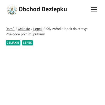
Přeskočit
Obchod Bezlepku
na
obsah
Domů
/
Celiakie
/
Lepek
/
Kdy zařadit lepek do stravy:
Průvodce prvními příkrmy
CELIAKIE
LEPEK