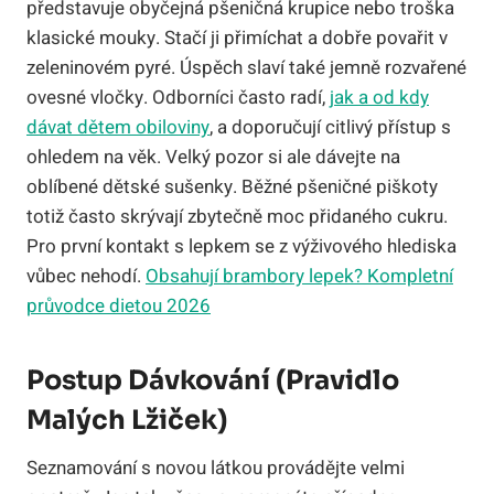
představuje obyčejná pšeničná krupice nebo troška
klasické mouky. Stačí ji přimíchat a dobře povařit v
zeleninovém pyré. Úspěch slaví také jemně rozvařené
ovesné vločky. Odborníci často radí,
jak a od kdy
dávat dětem obiloviny
, a doporučují citlivý přístup s
ohledem na věk. Velký pozor si ale dávejte na
oblíbené dětské sušenky. Běžné pšeničné piškoty
totiž často skrývají zbytečně moc přidaného cukru.
Pro první kontakt s lepkem se z výživového hlediska
vůbec nehodí.
Obsahují brambory lepek? Kompletní
průvodce dietou 2026
Postup Dávkování (pravidlo
Malých Lžiček)
Seznamování s novou látkou provádějte velmi