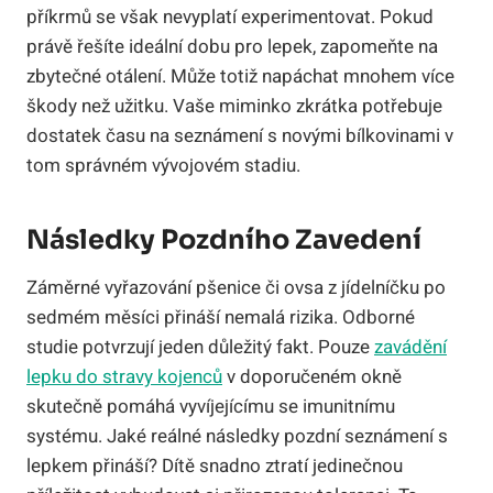
příkrmů se však nevyplatí experimentovat. Pokud
právě řešíte ideální dobu pro lepek, zapomeňte na
zbytečné otálení. Může totiž napáchat mnohem více
škody než užitku. Vaše miminko zkrátka potřebuje
dostatek času na seznámení s novými bílkovinami v
tom správném vývojovém stadiu.
Následky Pozdního Zavedení
Záměrné vyřazování pšenice či ovsa z jídelníčku po
sedmém měsíci přináší nemalá rizika. Odborné
studie potvrzují jeden důležitý fakt. Pouze
zavádění
lepku do stravy kojenců
v doporučeném okně
skutečně pomáhá vyvíjejícímu se imunitnímu
systému. Jaké reálné následky pozdní seznámení s
lepkem přináší? Dítě snadno ztratí jedinečnou