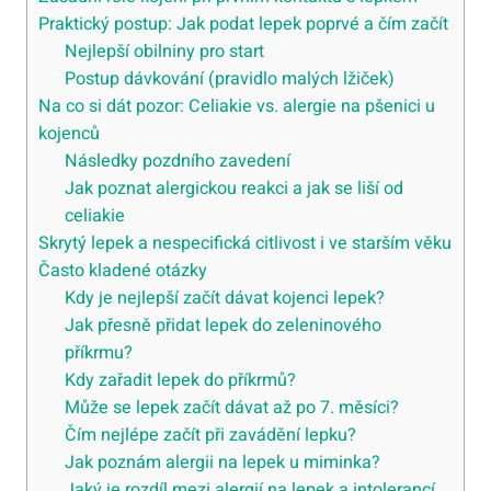
Praktický postup: Jak podat lepek poprvé a čím začít
Nejlepší obilniny pro start
Postup dávkování (pravidlo malých lžiček)
Na co si dát pozor: Celiakie vs. alergie na pšenici u
kojenců
Následky pozdního zavedení
Jak poznat alergickou reakci a jak se liší od
celiakie
Skrytý lepek a nespecifická citlivost i ve starším věku
Často kladené otázky
Kdy je nejlepší začít dávat kojenci lepek?
Jak přesně přidat lepek do zeleninového
příkrmu?
Kdy zařadit lepek do příkrmů?
Může se lepek začít dávat až po 7. měsíci?
Čím nejlépe začít při zavádění lepku?
Jak poznám alergii na lepek u miminka?
Jaký je rozdíl mezi alergií na lepek a intolerancí