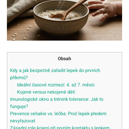
Obsah
Kdy a jak bezpečně zařadit lepek do prvních
příkrmů?
Ideální časové rozmezí: 4. až 7. měsíc
Kojené versus nekojené děti
Imunologické okno a trénink tolerance: Jak to
funguje?
Prevence celiakie vs. léčba: Proč lepek předem
nevyřazovat
Zásadní role kojení při prvním kontaktu s lepkem