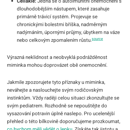
Celiakie:
Jedná se o autoimunitní onemocnění s
dlouhodobějším nástupem, které zasahuje
primárně trávicí systém. Projevuje se
chronickými bolestmi bříška, nadměrným
nadýmáním, úpornými průjmy, úbytkem na váze
source
nebo celkovým zpomalením růstu.
Výrazná neklidnost a neobvyklá podrážděnost
miminka mohou doprovázet obě onemocnění.
Jakmile zpozorujete tyto příznaky u miminka,
neváhejte a naslouchejte svým rodičovským
instinktům. Vždy raději celou situaci zkonzultujte se
svým pediatrem. Rozhodně se nepouštějte do
vysazování potravin úplně naslepo. Pro ucelenější
přehled o této bílkovině doporučujeme prozkoumat,
co bychom měli vědět o lepku
. Získáte tak jistotu a