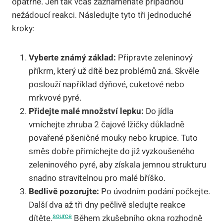
opatrně. Jen tak včas zaznamenáte případnou
nežádoucí reakci. Následujte tyto tři jednoduché
kroky:
Vyberte známý základ:
Připravte zeleninový
příkrm, který už dítě bez problémů zná. Skvěle
poslouží například dýňové, cuketové nebo
mrkvové pyré.
Přidejte malé množství lepku:
Do jídla
vmíchejte zhruba 2 čajové lžičky důkladně
povařené pšeničné mouky nebo krupice. Tuto
směs dobře přimíchejte do již vyzkoušeného
zeleninového pyré, aby získala jemnou strukturu
snadno stravitelnou pro malé bříško.
Bedlivě pozorujte:
Po úvodním podání počkejte.
Další dva až tři dny pečlivě sledujte reakce
source
dítěte.
Během zkušebního okna rozhodně