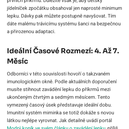
prvních příkrmů. Důležité však je, aby dětský
jídelníček zpočátku obsahoval jen naprosté minimum
lepku. Dávky pak můžete postupně navyšovat. Tím
dáte malému trávicímu systému šanci na bezpečnou
a přirozenou adaptaci.
Ideální Časové Rozmezí: 4. Až 7.
Měsíc
Odborníci v této souvislosti hovoří o takzvaném
imunologickém okně. Podle aktuálních doporučení
musíte stihnout zavádění lepku do příkrmů mezi
ukončeným čtvrtým a sedmým měsícem. Tento
vymezený časový úsek představuje ideální dobu.
Imunitní systém miminka se totiž dokáže s novou
látkou nejlépe vyrovnat. Jak detailně uvádí portál
Modrý koník ve svém článku o zavádění lepku
, příliš