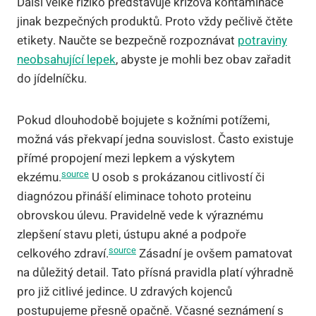
Další velké riziko představuje křížová kontaminace
jinak bezpečných produktů. Proto vždy pečlivě čtěte
etikety. Naučte se bezpečně rozpoznávat
potraviny
neobsahující lepek
, abyste je mohli bez obav zařadit
do jídelníčku.
Pokud dlouhodobě bojujete s kožními potížemi,
možná vás překvapí jedna souvislost. Často existuje
přímé propojení mezi lepkem a výskytem
source
ekzému.
U osob s prokázanou citlivostí či
diagnózou přináší eliminace tohoto proteinu
obrovskou úlevu. Pravidelně vede k výraznému
zlepšení stavu pleti, ústupu akné a podpoře
source
celkového zdraví.
Zásadní je ovšem pamatovat
na důležitý detail. Tato přísná pravidla platí výhradně
pro již citlivé jedince. U zdravých kojenců
postupujeme přesně opačně. Včasné seznámení s