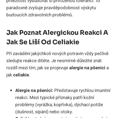
příležitost vybudovat si přirozenou toleranci. To
paradoxně zvyšuje pravděpodobnost výskytu
budoucích zdravotních problémů.
Jak Poznat Alergickou Reakci A
Jak Se Liší Od Celiakie
Při zavádění jakýchkoli nových potravin vždy pečlivě
sledujte reakce dítěte. Je nesmírně důležité znát
rozdíl mezi tím, jak se projevuje
alergie na pšenici
a
jak
celiakie
.
Alergie na pšenici:
Představuje rychlou imunitní
reakci. Mezi typické příznaky patří kožní
problémy (vyrážka, kopřivka), dýchací potíže
(dušnost, sípání) nebo otoky.