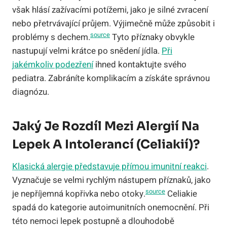
však hlásí zažívacími potížemi, jako je silné zvracení
nebo přetrvávající průjem. Výjimečně může způsobit i
source
problémy s dechem.
Tyto příznaky obvykle
nastupují velmi krátce po snědení jídla.
Při
jakémkoliv podezření
ihned kontaktujte svého
pediatra. Zabráníte komplikacím a získáte správnou
diagnózu.
Jaký Je Rozdíl Mezi Alergií Na
Lepek A Intolerancí (celiakií)?
Klasická alergie představuje přímou imunitní reakci
.
Vyznačuje se velmi rychlým nástupem příznaků, jako
source
je nepříjemná kopřivka nebo otoky.
Celiakie
spadá do kategorie autoimunitních onemocnění. Při
této nemoci lepek postupně a dlouhodobě